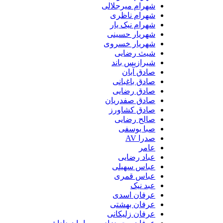
شهرام میرجلالی
شهرام ناظری
شهرام نیک یار
شهریار حسینی
شهریار خسروی
شیث رضایی
شیرازیس باند
صادق آبان
صادق باغبانی
صادق رضایی
صادق صفدریان
صادق کشاورز
صالح رضایی
صبا یوسفی
صدرا AV
عامر
عباد رضایی
عباس سهیلی
عباس قمری
عبد نیک
عرفان اسدی
عرفان بهشتی
عرفان زلیکانی