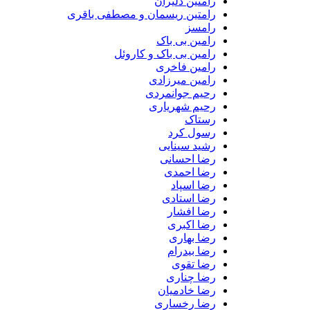
رامتین دلیران
رامتین ریسمان و مصطفی باقری
رامسز
رامین بی باک
رامین بی باک و کاروئل
رامین فاخری
رامین میرزادی
رحیم جوانمردی
رحیم شهریاری
رستاک
رسول کرد
رشید سینایی
رضا احسانی
رضا احمدی
رضا اسپاد
رضا استادی
رضا افشار
رضا اکبری
رضا بهاری
رضا بیدرام
رضا تقوی
رضا چناری
رضا خادمیان
رضا رخساری