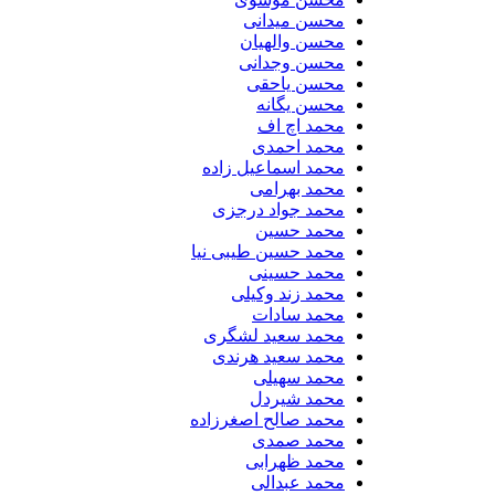
محسن میدانی
محسن والهیان
محسن وجدانی
محسن یاحقی
محسن یگانه
محمد اچ اف
محمد احمدی
محمد اسماعیل زاده
محمد بهرامی
محمد جواد درجزی
محمد حسین
محمد حسین طیبی نیا
محمد حسینی
محمد زند وکیلی
محمد سادات
محمد سعید لشگری
محمد سعید هرندی
محمد سهیلی
​محمد شیردل
محمد صالح اصغرزاده
محمد صمدی
محمد ظهرابی
محمد عبدالی