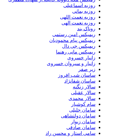
روزبه اسماعیلی
روزبه بمانی
روزبه نعمت اللهی
روزبه نعمت الهی
روناک بند
ریمیکس امین رستمی
ریمیکس پیام محمودیان
ریمیکس جی دال
ریمیکس مانی رهنما
زانیار خسروی
زانیار و سیروان خسروی
زیر صفر
ساسان شب افروز
ساسان شفانژاد
سالار زنگنه
سالار عقیلی
سالار محمدی
سام کوشیار
سامان جلیلی
سامان دولتشاهی
سامان زیوار
سامان صادقی
سامی استار و محسن راد