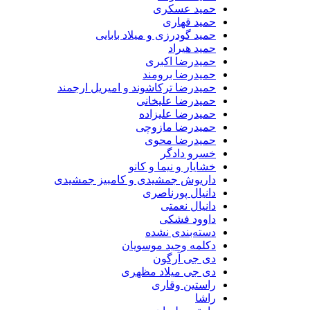
حمید عسکری
حمید قهاری
حمید گودرزی و میلاد بابایی
حمید هیراد
حمیدرضا اکبری
حمیدرضا برومند
حمیدرضا ترکاشوند و امیریل ارجمند
حمیدرضا علیخانی
حمیدرضا علیزاده
حمیدرضا مازوچی
حمیدرضا محوی
خسرو دادگر
خشایار و نیما و کانو
داریوش جمشیدی و کامبیز جمشیدی
دانیال پورناصری
دانیال نعمتی
داوود فشکی
دسته‌بندی نشده
دکلمه وحید موسویان
دی جی آرگون
دی جی میلاد مظهری
راستین وقاری
راشا