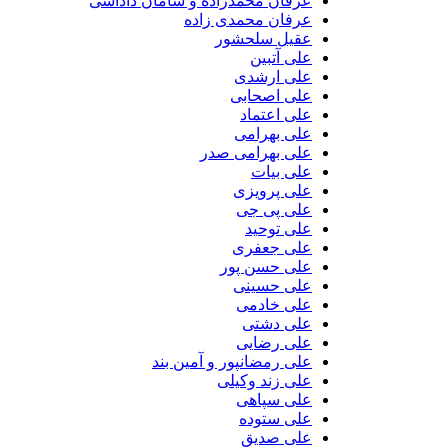
عرفان محمدزاده و سامان داداشی
عرفان محمدی زاده
عقیل سلحشور
علی آتبین
علی ارشدی
علی اصحابی
علی اعتماد
علی بهرامی
علی بهرامی صدر
علی بیات
علی پرویزی
علی پی جی
علی توحید
علی جعفری
علی حسن پور
علی حسینی
علی خادمی
علی دشتی
علی رضایی
علی رمضانپور و آمین بند
علی زند وکیلی
علی سپاهی
علی ستوده
علی صدیق