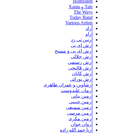
Homxigen
Tale و Xanta
The Ways
Today Band
Various Artists
آراد
آراو
آرتین تی زد
آرش ای پی
آرش ای پی و مسیح
آرش جلالی
آرش رستمی
آرش قالیچی
آرش کایان
آرش نورائی
آرشاوین و عمران طاهری
آرمان علیدوست
آرمین بیانی
آرمین حبیبی
آرمین سمیعی
آرمین مرسی
آرمین مکری
آروان جوان
آریا حمد الله زاده