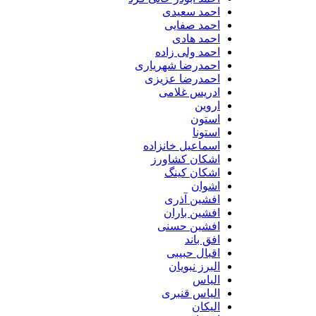
احمد سعیدی
احمد صفایی
احمد هادی
احمد ولی زاده
احمدرضا شهریاری
احمدرضا عزیزی
ادریس غلامی
اروین
استون
استونا
اسماعیل خانزاده
اشکان کشاورز
اشکان کینگ
اشوان
افشین آذری
افشین باران
افشین حسنی
افق باند
اقبال حبیبی
البرز نبویان
الیاس
الیاس قنبرى
الیکان