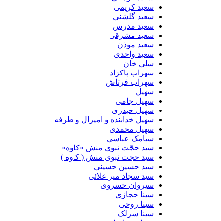
سعید کریمی
سعید گلشنی
سعید مدرس
سعید مشرقی
سعید موذن
سعید واحدی
سلی خان
سهراب پاکزاد
سهراب فرتاش
سهیل
سهیل جامی
سهیل حیدری
سهیل خدابنده و امیرال و طرفه
سهیل محمدی
سیامک عباسی
سید حجّت نبوی منش «کاوه»
سید حجت نبوی منش ( کاوه )
سید حسین حسینى
سید سجاد میر علائی
سیروان خسروی
سینا حجازی
سینا روحی
سینا سرلک