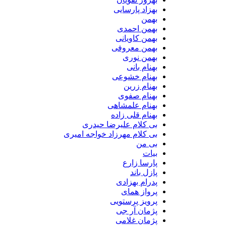
بهزاد پارسایی
بهمن
بهمن احمدی
بهمن کاویانی
بهمن معروفی
بهمن نوری
بهنام بانی
بهنام خشوعی
بهنام زرین
بهنام صفوی
بهنام علمشاهی
بهنام قلی زاده
بی کلام علیرضا حیدری
بی کلام مهرزاد خواجه امیری
بی من
بیات
پارسا زارع
پازل باند
پدرام بهزادی
پرواز همای
پرویز پرستویی
پژمان آر جی
پژمان غلامی