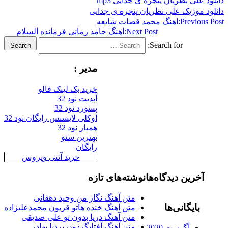
 علی نظریان پنجره ی جدایی mp3
د موزیک علی نظریان پنجره ی جدایی
Previous
اهنگ محمد قضات شایعه
Next Post:
اهنگ حامد زمانی فرمانده السلام
Search for:
Search
مدیر :
خرید بک لینک فالو
آپدیت نود 32
پسورد نود 32
اوکلی لایسنس رایگان نود 32
همیار نود 32
بهترین سئو
رایگان
خرید آنتی ویروس
آخرین دیدگاه‌ها
نوشته‌های تازه
متن آهنگ نگار من وحید دهقانی
بایگانی‌ها
متن آهنگ خنده هاتو قربون محمدعلیزاده
متن آهنگ دریا بدون تو علی صدیقی
متن آهنگ آفتابگردون بردیا بهادر
آگوست 2020