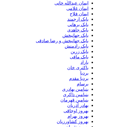
ایمان عبدالله خانی
ایمان غلامی
ایمان فلاح
بابک ارجمند
بابک برهانی
بابک جاهدی
بابک جهانبخش
بابک جهانبخش و رضا صادقی
بابک رادمنش
بابک زرین
بابک مافی
باراد
باکتری خان
بردیا
بردیا مقدم
برسام
بنیامین بهادری
بنیامین ذاکری
بنیامین قهرمان
بهادر آذریان
بهروز اوجاقی
بهروز بهرام
بهروز کشاورزیان
بهروز نقویان