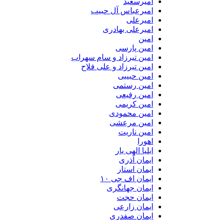
امیرسعید
امیرعباس آل حبیب
امیرعلی
امیرعلی بهادری
امین
امین پارسی
امین تیرزاد و سام سهراب
امین تیرزاد و علی فلاح
امین حبیبی
امین رستمی
امین رفیعی
امین کریمی
امین محمودی
امین مرعشی
امین ناریت
اهورا
ایلیا الهی یار
ایمان آذری
ایمان استار
ایمان اف جی ۱۰
ایمان جهانگری
ایمان حجت
ایمان زارعی
ایمان صفدری