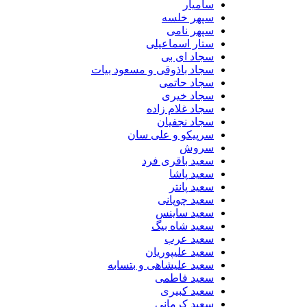
سامیار
سپهر خلسه
سپهر نامی
ستار اسماعیلی
سجاد ای بی
سجاد باذوقی و مسعود بیات
سجاد حاتمی
سجاد خیری
سجاد غلام زاده
سجاد نجفیان
سرپیکو و علی سان
سروش
سعید باقری فرد
سعید پاشا
سعید پانتر
سعید چوپانی
سعید ساینس
سعید شاه بیگ
سعید عرب
سعید علیپوریان
سعید علیشاهی و بتسابه
سعید فاطمی
سعید کبیری
سعید کرمانی