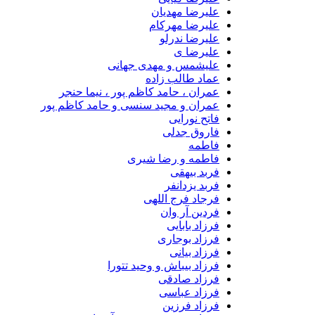
علیرضا مهدیان
علیرضا مهرکام
علیرضا ندرلو
علیرضا ی
علیشمس و مهدی جهانی
عماد طالب زاده
عمران ، حامد کاظم پور ، نیما حنجر
عمران و مجید سنسی و حامد کاظم پور
فاتح نورایی
فاروق جدلی
فاطمه
فاطمه و رضا شیری
فربد بیهقی
فربد یزدانفر
فرجاد فرج اللهی
فردین آر وان
فرزاد بابایی
فرزاد بوجاری
فرزاد بیانی
فرزاد بیباش و وحید تتورا
فرزاد صادقی
فرزاد عباسی
فرزاد فرزین