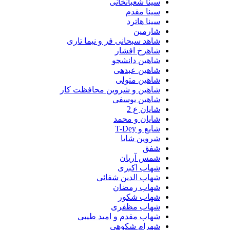
سینا شعبانخانی
سینا مقدم
سینا هاترد
شارمین
شاهد سبحانی فر و نیما تاری
شاهرخ افشار
شاهین دانشجو
شاهین عبدهی
شاهین متولی
شاهین و شروین محافظت کار
شاهین یوسفی
شایان ع 2
شایان و محمد
شایع و T-Dey
شروین شایا
شفق
شمس آریان
شهاب اکبری
شهاب الدین شفائی
شهاب رمضان
شهاب شکور
شهاب مظفری
شهاب مقدم و امید طیبی
شهرام شکوهی