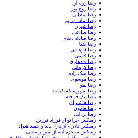
رضا رزم آرا
رضا روح پور
رضا ساداتی
رضا ساسان پور
رضا شیری
رضا صادقی
رضا صادقی بنام
رضا ضیا
رضا فرهادی
رضا قائمی
رضا قندهاری
رضا کرمانی
رضا ملک زاده
رضا موسوی
رضا نمو
رضا نمو و سکسکه بند
رضا نیک فرجام
رضا هاشمیان
رضا هامون
رضا یزدانی
رمیکس چرا تو از فرزاد فرزین
رمیکس دلارام از پازل باند و حمید هیراد
رمیکس معجزه اینه از امین رستمی
رمیکس مگه دیوونه حالیته از شهاب مظفری