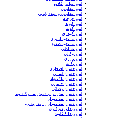
امیر عباس گلاب
امیر عظیمی
امیر عظیمی و میلاد بابایی
امیر فرجام
امیر کیوند
امیر گلایه
امیر گوهری
امیر مسعود امیری
امیر مسعود صدیق
امیر نشاطی
امیر وکیلی
امیر یاوری
امیر یگانه
امیرحسین افتخاری
امیرحسین ایمانی
امیرحسین پاک نهاد
امیرحسین حسینی
امیرحسین رضائی
امیرحسین مدرس و حمیدرضا ترکاشوند
امیرحسین مقصودلو
امیرحسین مقصودلو و رضا پیشرو
امیررضا پرهیزکاری
امیررضا کاکاوند