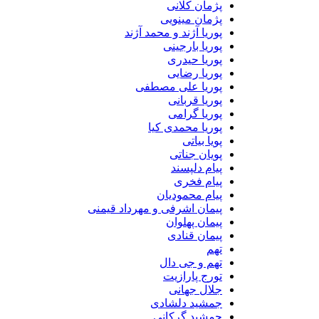
پژمان کلانی
پژمان مینویی
پوریا آژند و محمد آژند
پوریا بارجینی
پوریا حیدری
پوریا رضایی
پوریا علی مصطفی
پوریا قربانی
پوریا گرامی
پوریا محمدی کیا
پویا بیاتی
پویان جناتی
پیام دلپسند
پیام فخری
پیام محمودیان
پیمان اشرفی و مهرداد قیمنی
پیمان پهلوان
پیمان قنادی
تهم
تهم و جی دال
تورج پارازیت
جلال جهانی
جمشید دلشادی
جمشید گرکانی