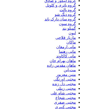
گروه اپیکور و صادق
گروه باتری و کلونل
گروه پالت
گروه دنگ شو
گروه سان دارک باند
گروه سون
گمیلو بند
لیون
مازیار فلاحی
ماکان
مانی ارمغان
مانی رهنما
مانی کاکاوند
ماهان بهرام خان
ماهان مقدس زاده
مت-این
متین معزپور
مجتبی اورنگی
مجتبی دل زنده
مجتبی زینلی
مجتبی شاه علی
مجتبی شجاع
مجتبی صفری
مجتبی کبیری