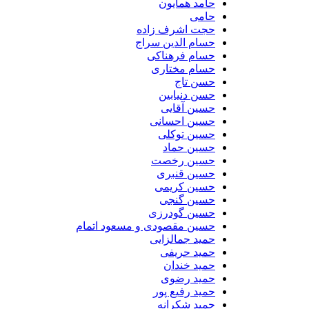
حامد همایون
حامی
حجت اشرف زاده
حسام الدین سراج
حسام فرهناکی
حسام مختاری
حسن تاج
حسن دنیابین
حسین آقایی
حسین احسانی
حسین توکلی
حسین حماد
حسین رخصت
حسین قنبری
حسین کریمی
حسین گنجی
حسین گودرزی
حسین مقصودی و مسعود اتمام
حمید جمالزایی
حمید حریفی
حمید خندان
حمید رضوی
حمید رفیع پور
حمید شکرانه