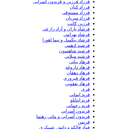
فرزاد فرزین و فریدون آسرایی
فرزاد کیان
فرزاد مستوفی
فرزاد میریان
فرزین کاتب
فرشاد باران و آراد زارعی
فرشاد بهرامی
فرشاد پیکسل و نیما اهورا
فرشید ادهمی
فرشید شاهسون
فرشید میلانی
فرهاد بیانی
فرهاد داروغه
فرهاد دهقان
فرهاد فیروزی
فرهاد یعقوبی
فری
فرید ایمانی
فرید اینانلو
فرید رحمانی
فریدون آسرایی
فریدون آسرایی و مانی رهنما
فریمن
فواد فالکو و دانش عسکری