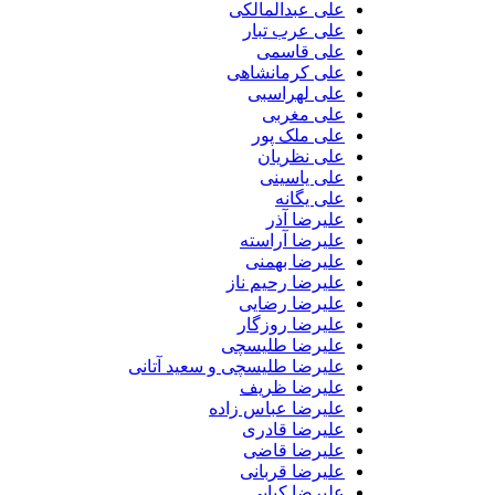
علی عبدالمالکی
علی عرب تبار
علی قاسمی
علی کرمانشاهی
علی لهراسبی
علی مغربی
علی ملک پور
علی نظریان
علی یاسینی
علی یگانه
علیرضا آذر
علیرضا آراسته
علیرضا بهمنی
علیرضا رحیم ناز
علیرضا رضایی
علیرضا روزگار
علیرضا طلیسچی
علیرضا طلیسچی و سعید آتانی
علیرضا ظریف
علیرضا عباس زاده
علیرضا قادری
علیرضا قاضی
علیرضا قربانی
علیرضا کیایی