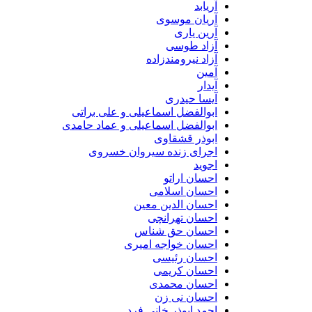
آریابد
آریان موسوی
آرین یاری
آزاد طوسی
آزاد نیرومندزاده
آمین
آیدار
آیسا حیدری
ابوالفضل اسماعیلی و علی براتی
ابوالفضل اسماعیلی و عماد حامدی
ابوذر قشقاوی
اجرای زنده سیروان خسروی
اجوید
احسان اراتو
احسان اسلامی
احسان الدین معین
احسان تهرانچی
احسان حق شناس
احسان خواجه امیری
احسان رئیسی
احسان کریمی
احسان محمدی
احسان نی زن
احمد ابوذر خانی فرد