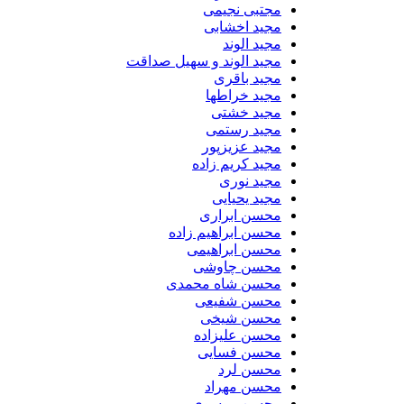
مجتبی نجیمی
مجید اخشابی
مجید الوند‎
مجید الوند و سهیل صداقت
مجید باقری
مجید خراطها
مجید خشتی
مجید رستمی
مجید عزیزپور
مجید کریم زاده
مجید نوری
مجید یحیایی
محسن ابراری
محسن ابراهیم زاده
محسن ابراهیمی
محسن چاوشی
محسن شاه محمدی
محسن شفیعی
محسن شیخی
محسن علیزاده
محسن فسایی
محسن لرد
محسن مهراد
محسن موسوی