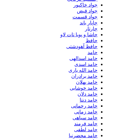
جواد خاکپور
جواد فیض
جواد قسمت
چاپار باند
چارتار
حاشا و پویا تات لاو
حافظ
حافظ آهودشتی
حامد
حامد اسدالهی
حامد اسدی
حامد الله یاری
حامد برادران
حامد پهلان
حامد خوشابی
حامد دلان
حامد دنتا
حامد رحمانی
حامد زمانی
حامد سیاهی
حامد فرمند
حامد لطفی
حامد محضرنیا