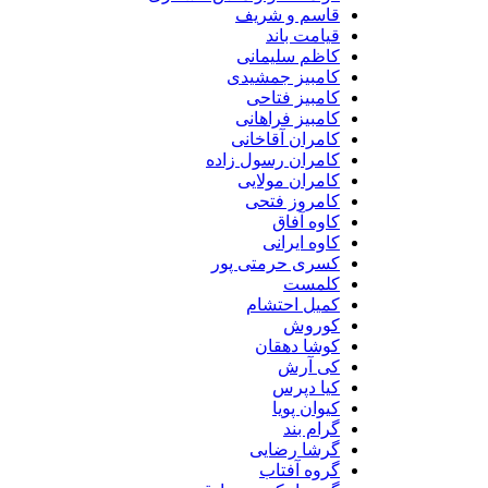
قاسم و شریف
قیامت باند
کاظم سلیمانی
کامبیز جمشیدی
کامبیز فتاحی
کامبیز فراهانی
کامران آقاخانی
کامران رسول زاده
کامران مولایی
کامروز فتحی
کاوه آفاق
کاوه ایرانی
کسری حرمتی پور
کلمست
کمیل احتشام
کوروش
کوشا دهقان
کی آرش
کیا دپرس
کیوان پویا
گرام بند
گرشا رضایی
گروه آفتاب