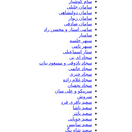
سام کوشیار
سامان جلیلی
سامان دولتشاهی
سامان زیوار
سامان صادقی
سامی استار و محسن راد
سامیار
سپهر خلسه
سپهر نامی
ستار اسماعیلی
سجاد ای بی
سجاد باذوقی و مسعود بیات
سجاد حاتمی
سجاد خیری
سجاد غلام زاده
سجاد نجفیان
سرپیکو و علی سان
سروش
سعید باقری فرد
سعید پاشا
سعید پانتر
سعید چوپانی
سعید ساینس
سعید شاه بیگ