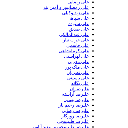
علی رضایی
علی رمضانپور و آمین بند
علی زند وکیلی
علی سپاهی
علی ستوده
علی صدیق
علی عبدالمالکی
علی عرب تبار
علی قاسمی
علی کرمانشاهی
علی لهراسبی
علی مغربی
علی ملک پور
علی نظریان
علی یاسینی
علی یگانه
علیرضا آذر
علیرضا آراسته
علیرضا بهمنی
علیرضا رحیم ناز
علیرضا رضایی
علیرضا روزگار
علیرضا طلیسچی
علیرضا طلیسچی و سعید آتانی