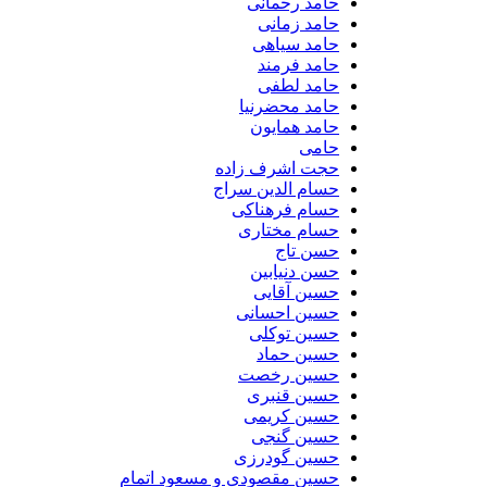
حامد رحمانی
حامد زمانی
حامد سیاهی
حامد فرمند
حامد لطفی
حامد محضرنیا
حامد همایون
حامی
حجت اشرف زاده
حسام الدین سراج
حسام فرهناکی
حسام مختاری
حسن تاج
حسن دنیابین
حسین آقایی
حسین احسانی
حسین توکلی
حسین حماد
حسین رخصت
حسین قنبری
حسین کریمی
حسین گنجی
حسین گودرزی
حسین مقصودی و مسعود اتمام