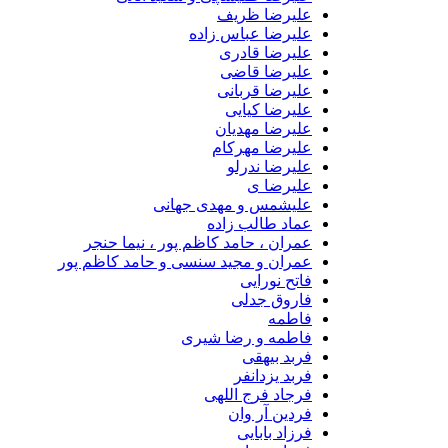
علیرضا ظریف
علیرضا عباس زاده
علیرضا قادری
علیرضا قاضی
علیرضا قربانی
علیرضا کیایی
علیرضا مهدیان
علیرضا مهرکام
علیرضا ندرلو
علیرضا ی
علیشمس و مهدی جهانی
عماد طالب زاده
عمران ، حامد کاظم پور ، نیما حنجر
عمران و مجید سنسی و حامد کاظم پور
فاتح نورایی
فاروق جدلی
فاطمه
فاطمه و رضا شیری
فربد بیهقی
فربد یزدانفر
فرجاد فرج اللهی
فردین آر وان
فرزاد بابایی