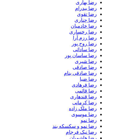
رضا بهاری
رضا بیدرام
رضا تقوی
رضا چناری
رضا خادمیان
رضا رخساری
رضا رزم آرا
رضا روح پور
رضا ساداتی
رضا ساسان پور
رضا شیری
رضا صادقی
رضا صادقی بنام
رضا ضیا
رضا فرهادی
رضا قائمی
رضا قندهاری
رضا کرمانی
رضا ملک زاده
رضا موسوی
رضا نمو
رضا نمو و سکسکه بند
رضا نیک فرجام
رضا هاشمیان