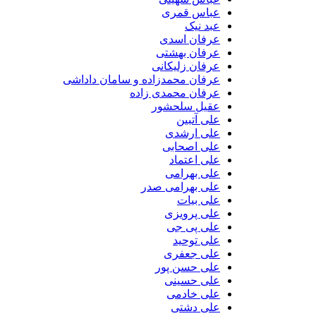
عباس قمری
عبد نیک
عرفان اسدی
عرفان بهشتی
عرفان زلیکانی
عرفان محمدزاده و سامان داداشی
عرفان محمدی زاده
عقیل سلحشور
علی آتبین
علی ارشدی
علی اصحابی
علی اعتماد
علی بهرامی
علی بهرامی صدر
علی بیات
علی پرویزی
علی پی جی
علی توحید
علی جعفری
علی حسن پور
علی حسینی
علی خادمی
علی دشتی