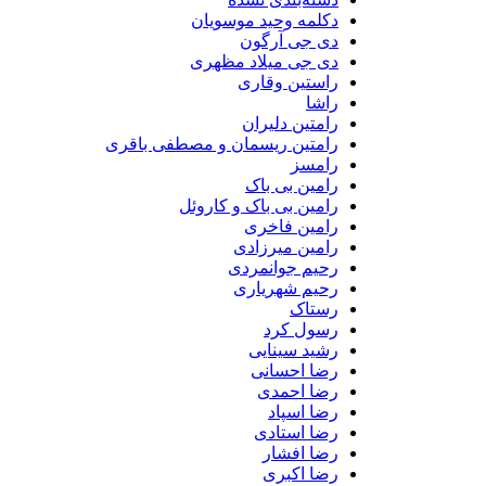
دکلمه وحید موسویان
دی جی آرگون
دی جی میلاد مظهری
راستین وقاری
راشا
رامتین دلیران
رامتین ریسمان و مصطفی باقری
رامسز
رامین بی باک
رامین بی باک و کاروئل
رامین فاخری
رامین میرزادی
رحیم جوانمردی
رحیم شهریاری
رستاک
رسول کرد
رشید سینایی
رضا احسانی
رضا احمدی
رضا اسپاد
رضا استادی
رضا افشار
رضا اکبری