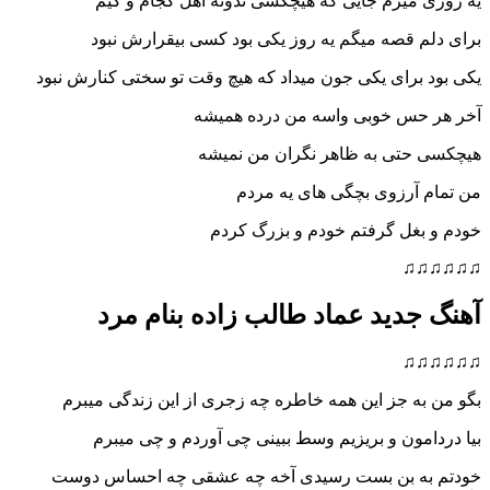
میرم جایی که هیچکسی ندونه اهل کجام و کیم
 قصه میگم یه روز یکی بود کسی بیقرارش نبود
برای یکی جون میداد که هیچ وقت تو سختی کنارش نبود
حس خوبی واسه من درده همیشه
حتی به ظاهر نگران من نمیشه
 آرزوی بچگی های یه مردم
بغل گرفتم خودم و بزرگ کردم
♫
جدید عماد طالب زاده بنام مرد
♫
ه جز این همه خاطره چه زجری از این زندگی میبرم
مون و بریزیم وسط ببینی چی آوردم و چی میبرم
ه بن بست رسیدی آخه چه عشقی چه احساس دوست