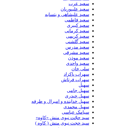
سعید عرب
سعید علیپوریان
سعید علیشاهی و بتسابه
سعید فاطمی
سعید کبیری
سعید کرمانی
سعید کریمی
سعید گلشنی
سعید مدرس
سعید مشرقی
سعید موذن
سعید واحدی
سلی خان
سهراب پاکزاد
سهراب فرتاش
سهیل
سهیل جامی
سهیل حیدری
سهیل خدابنده و امیرال و طرفه
سهیل محمدی
سیامک عباسی
سید حجّت نبوی منش «کاوه»
سید حجت نبوی منش ( کاوه )