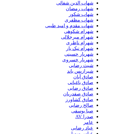
شهاب الدین شفائی
شهاب رمضان
شهاب شکور
شهاب مظفری
شهاب مقدم و امید طیبی
شهرام شکوهی
شهرام میرجلالی
شهرام ناظری
شهرام نیک یار
شهریار حسینی
شهریار خسروی
شیث رضایی
شیرازیس باند
صادق آبان
صادق باغبانی
صادق رضایی
صادق صفدریان
صادق کشاورز
صالح رضایی
صبا یوسفی
صدرا AV
عامر
عباد رضایی
عباس سهیلی