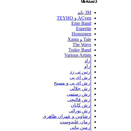
دسته‌ها
3M باند
ACven و TEYHO
Emo Band
Espertip
Homxigen
Tale و Xanta
The Ways
Today Band
Various Artists
آراد
آراو
آرتین تی زد
آرش ای پی
آرش ای پی و مسیح
آرش جلالی
آرش رستمی
آرش قالیچی
آرش کایان
آرش نورائی
آرشاوین و عمران طاهری
آرمان علیدوست
آرمین بیانی