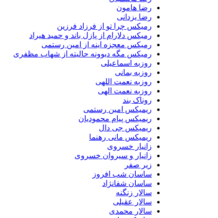
رضا هامون
رضا یزدانی
رمیکس چرا تو از فرزاد فرزین
رمیکس دلارام از پازل باند و حمید هیراد
رمیکس معجزه اینه از امین رستمی
رمیکس مگه دیوونه حالیته از شهاب مظفری
روزبه اسماعیلی
روزبه بمانی
روزبه نعمت اللهی
روزبه نعمت الهی
روناک بند
ریمیکس امین رستمی
ریمیکس پیام محمودیان
ریمیکس جی دال
ریمیکس مانی رهنما
زانیار خسروی
زانیار و سیروان خسروی
زیر صفر
ساسان شب افروز
ساسان شفانژاد
سالار زنگنه
سالار عقیلی
سالار محمدی