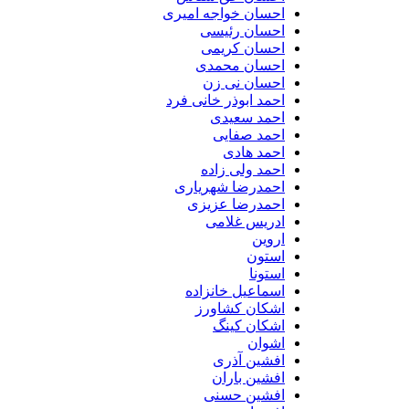
احسان خواجه امیری
احسان رئیسی
احسان کریمی
احسان محمدی
احسان نی زن
احمد ابوذر خانی فرد
احمد سعیدی
احمد صفایی
احمد هادی
احمد ولی زاده
احمدرضا شهریاری
احمدرضا عزیزی
ادریس غلامی
اروین
استون
استونا
اسماعیل خانزاده
اشکان کشاورز
اشکان کینگ
اشوان
افشین آذری
افشین باران
افشین حسنی