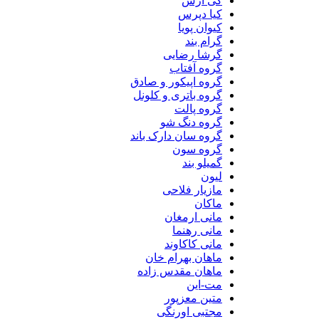
کی آرش
کیا دپرس
کیوان پویا
گرام بند
گرشا رضایی
گروه آفتاب
گروه اپیکور و صادق
گروه باتری و کلونل
گروه پالت
گروه دنگ شو
گروه سان دارک باند
گروه سون
گمیلو بند
لیون
مازیار فلاحی
ماکان
مانی ارمغان
مانی رهنما
مانی کاکاوند
ماهان بهرام خان
ماهان مقدس زاده
مت-این
متین معزپور
مجتبی اورنگی