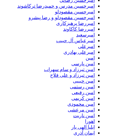
امیرحسین رضائی
امیرحسین مدرس و حمیدرضا ترکاشوند
امیرحسین مقصودلو
امیرحسین مقصودلو و رضا پیشرو
امیررضا پرهیزکاری
امیررضا کاکاوند
امیرسعید
امیرعباس آل حبیب
امیرعلی
امیرعلی بهادری
امین
امین پارسی
امین تیرزاد و سام سهراب
امین تیرزاد و علی فلاح
امین حبیبی
امین رستمی
امین رفیعی
امین کریمی
امین محمودی
امین مرعشی
امین ناریت
اهورا
ایلیا الهی یار
ایمان آذری