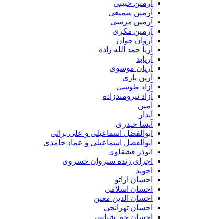
آرمین حبیبی
آرمین سمیعی
آرمین مرسی
آرمین مکری
آروان جوان
آریا حمد الله زاده
آریابد
آریان موسوی
آرین یاری
آزاد طوسی
آزاد نیرومندزاده
آمین
آیدار
آیسا حیدری
ابوالفضل اسماعیلی و علی براتی
ابوالفضل اسماعیلی و عماد حامدی
ابوذر قشقاوی
اجرای زنده سیروان خسروی
اجوید
احسان اراتو
احسان اسلامی
احسان الدین معین
احسان تهرانچی
احسان حق شناس