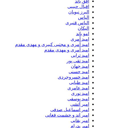
افق باند
اقبال حبیبی
البرز نبویان
الیاس
الیاس قنبرى
الیکان
امو باند
امید آمری
امید آمری و مجتبی کبیری و مهدى مقدم
امید آمری و مهدی مقدم
امید ترابی
امید تقی پور
امید جهان
امید حسنی
امید خسروجردی
امید طبایی
امید عامری
امید نوری
امید یوسفی
امیر آتشی
امیر اسماعیل صدفی
امیر اند و حشمت فغانی
امیر بقایی
امیر پدرام