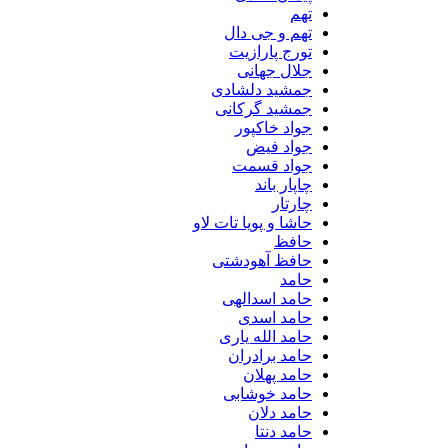
تهم
تهم و جی دال
تورج پارازیت
جلال جهانی
جمشید دلشادی
جمشید گرکانی
جواد خاکپور
جواد فیض
جواد قسمت
چاپار باند
چارتار
حاشا و پویا تات لاو
حافظ
حافظ آهودشتی
حامد
حامد اسدالهی
حامد اسدی
حامد الله یاری
حامد برادران
حامد پهلان
حامد خوشابی
حامد دلان
حامد دنتا