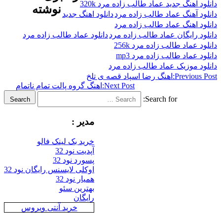
نگ جدید عماد طالب زاده مرد 320k
نوشته
هنگ عماد طالب زاده مرد
دانلود اهنگ جدید
هنگ عماد طالب زاده مرد
ایگان عماد طالب زاده مرد
دانلود عماد طالب زاده مرد
اد طالب زاده مرد 256k
اد طالب زاده مرد mp3
وزیک عماد طالب زاده مرد
Previ
اهنگ رضا اسپاد قصه ی تلخ
Next Post:
اهنگ گروه پالت تمام ناتمام
Search for:
Search
مدیر :
خرید بک لینک فالو
آپدیت نود 32
پسورد نود 32
اوکلی لایسنس رایگان نود 32
همیار نود 32
بهترین سئو
رایگان
خرید آنتی ویروس