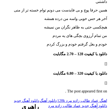
ا پوچ و بی فایدست می دونم توام خسته تر از منی
حس خوبی واسه من درده همشه
حتی به ظاهر نگران من نمیشه
 آرزوی بچگی های یه مردم
بغل گرفتم خودم و بزرگ کردم
فیت 128 –
2.70 مگابایت
فیت 320 –
6.80 مگابایت
The post appeared f
 طالب زاده مرد 128k
دانلود آهنگ
دانلود آهنگ جدید
هنگ جدید عماد طالب زاده مرد
راهبری