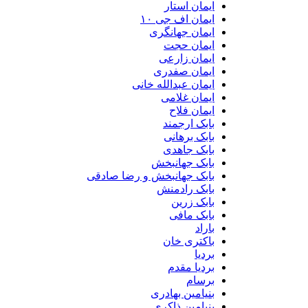
ایمان استار
ایمان اف جی ۱۰
ایمان جهانگری
ایمان حجت
ایمان زارعی
ایمان صفدری
ایمان عبدالله خانی
ایمان غلامی
ایمان فلاح
بابک ارجمند
بابک برهانی
بابک جاهدی
بابک جهانبخش
بابک جهانبخش و رضا صادقی
بابک رادمنش
بابک زرین
بابک مافی
باراد
باکتری خان
بردیا
بردیا مقدم
برسام
بنیامین بهادری
بنیامین ذاکری