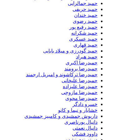
حمید جمالزایی
حمید حریفی
حمید خندان
حمید رضوی
حمید رفیع پور
حمید شکرانه
حمید عسکری
حمید قهاری
حمید گودرزی و میلاد بابایی
حمید هیراد
حمیدرضا اکبری
حمیدرضا برومند
حمیدرضا ترکاشوند و امیریل ارجمند
حمیدرضا علیخانی
حمیدرضا علیزاده
حمیدرضا مازوچی
حمیدرضا محوی
خسرو دادگر
خشایار و نیما و کانو
داریوش جمشیدی و کامبیز جمشیدی
دانیال پورناصری
دانیال نعمتی
داوود فشکی
دسته‌بندی نشده