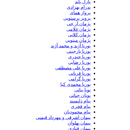
پازل باند
پدرام بهزادی
پرواز همای
پرویز پرستویی
پژمان آر جی
پژمان غلامی
پژمان کلانی
پژمان مینویی
پوریا آژند و محمد آژند
پوریا بارجینی
پوریا حیدری
پوریا رضایی
پوریا علی مصطفی
پوریا قربانی
پوریا گرامی
پوریا محمدی کیا
پویا بیاتی
پویان جناتی
پیام دلپسند
پیام فخری
پیام محمودیان
پیمان اشرفی و مهرداد قیمنی
پیمان پهلوان
پیمان قنادی