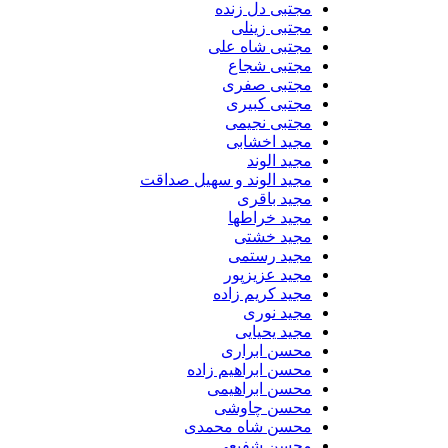
مجتبی دل زنده
مجتبی زینلی
مجتبی شاه علی
مجتبی شجاع
مجتبی صفری
مجتبی کبیری
مجتبی نجیمی
مجید اخشابی
مجید الوند‎
مجید الوند و سهیل صداقت
مجید باقری
مجید خراطها
مجید خشتی
مجید رستمی
مجید عزیزپور
مجید کریم زاده
مجید نوری
مجید یحیایی
محسن ابراری
محسن ابراهیم زاده
محسن ابراهیمی
محسن چاوشی
محسن شاه محمدی
محسن شفیعی