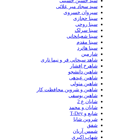
سید حسین حسینى
سید سجاد میر علائی
سیروان خسروی
سینا حجازی
سینا روحی
سینا سرلک
سینا شعبانخانی
سینا مقدم
سینا هاترد
شارمین
شاهد سبحانی فر و نیما تاری
شاهرخ افشار
شاهین دانشجو
شاهین عبدهی
شاهین متولی
شاهین و شروین محافظت کار
شاهین یوسفی
شایان ع 2
شایان و محمد
شایع و T-Dey
شروین شایا
شفق
شمس آریان
شهاب اکبری