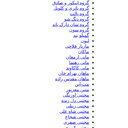
گروه اپیکور و صادق
گروه باتری و کلونل
گروه پالت
گروه دنگ شو
گروه سان دارک باند
گروه سون
گمیلو بند
لیون
مازیار فلاحی
ماکان
مانی ارمغان
مانی رهنما
مانی کاکاوند
ماهان بهرام خان
ماهان مقدس زاده
مت-این
متین معزپور
مجتبی اورنگی
مجتبی دل زنده
مجتبی زینلی
مجتبی شاه علی
مجتبی شجاع
مجتبی صفری
مجتبی کبیری