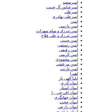
امیرسعید
امیرعباس آل حبیب
امیرعلی
امیرعلی بهادری
امین
امین پارسی
امین تیرزاد و سام سهراب
امین تیرزاد و علی فلاح
امین حبیبی
امین رستمی
امین رفیعی
امین کریمی
امین محمودی
امین مرعشی
امین ناریت
اهورا
ایلیا الهی یار
ایمان آذری
ایمان استار
ایمان اف جی ۱۰
ایمان جهانگری
ایمان حجت
ایمان زارعی
ایمان صفدری