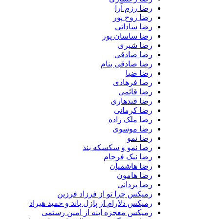
رضا رزم آرا
رضا روح پور
رضا ساداتی
رضا ساسان پور
رضا شیری
رضا صادقی
رضا صادقی بنام
رضا ضیا
رضا فرهادی
رضا قائمی
رضا قندهاری
رضا کرمانی
رضا ملک زاده
رضا موسوی
رضا نمو
رضا نمو و سکسکه بند
رضا نیک فرجام
رضا هاشمیان
رضا هامون
رضا یزدانی
رمیکس چرا تو از فرزاد فرزین
رمیکس دلارام از پازل باند و حمید هیراد
رمیکس معجزه اینه از امین رستمی