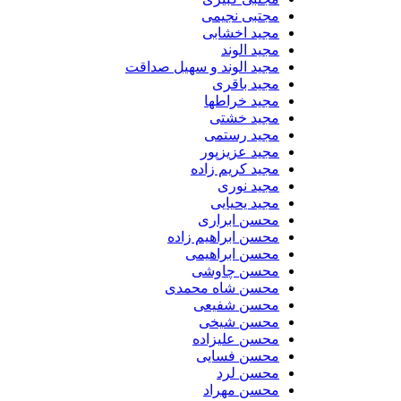
مجتبی نجیمی
مجید اخشابی
مجید الوند‎
مجید الوند و سهیل صداقت
مجید باقری
مجید خراطها
مجید خشتی
مجید رستمی
مجید عزیزپور
مجید کریم زاده
مجید نوری
مجید یحیایی
محسن ابراری
محسن ابراهیم زاده
محسن ابراهیمی
محسن چاوشی
محسن شاه محمدی
محسن شفیعی
محسن شیخی
محسن علیزاده
محسن فسایی
محسن لرد
محسن مهراد