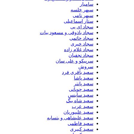
سامیار
سپهر خلسه
سپهر نامی
ستار اسماعیلی
سجاد ای بی
سجاد باذوقی و مسعود بیات
سجاد حاتمی
سجاد خیری
سجاد غلام زاده
سجاد نجفیان
سرپیکو و علی سان
سروش
سعید باقری فرد
سعید پاشا
سعید پانتر
سعید چوپانی
سعید ساینس
سعید شاه بیگ
سعید عرب
سعید علیپوریان
سعید علیشاهی و بتسابه
سعید فاطمی
سعید کبیری