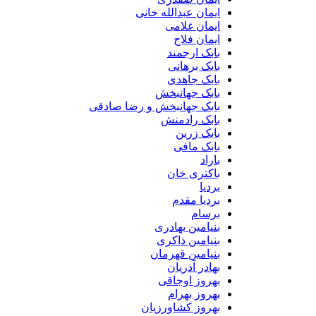
ایمان عبدالله خانی
ایمان غلامی
ایمان فلاح
بابک ارجمند
بابک برهانی
بابک جاهدی
بابک جهانبخش
بابک جهانبخش و رضا صادقی
بابک رادمنش
بابک زرین
بابک مافی
باراد
باکتری خان
بردیا
بردیا مقدم
برسام
بنیامین بهادری
بنیامین ذاکری
بنیامین قهرمان
بهادر آذریان
بهروز اوجاقی
بهروز بهرام
بهروز کشاورزیان