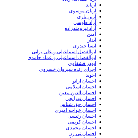
آریابد
آریان موسوی
آرین یاری
آزاد طوسی
آزاد نیرومندزاده
آمین
آیدار
آیسا حیدری
ابوالفضل اسماعیلی و علی براتی
ابوالفضل اسماعیلی و عماد حامدی
ابوذر قشقاوی
اجرای زنده سیروان خسروی
اجوید
احسان اراتو
احسان اسلامی
احسان الدین معین
احسان تهرانچی
احسان حق شناس
احسان خواجه امیری
احسان رئیسی
احسان کریمی
احسان محمدی
احسان نی زن