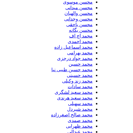
محسن موسوی
محسن میدانی
محسن والهیان
محسن وجدانی
محسن یاحقی
محسن یگانه
محمد اچ اف
محمد احمدی
محمد اسماعیل زاده
محمد بهرامی
محمد جواد درجزی
محمد حسین
محمد حسین طیبی نیا
محمد حسینی
محمد زند وکیلی
محمد سادات
محمد سعید لشگری
محمد سعید هرندی
محمد سهیلی
​محمد شیردل
محمد صالح اصغرزاده
محمد صمدی
محمد ظهرابی
محمد عبدالی