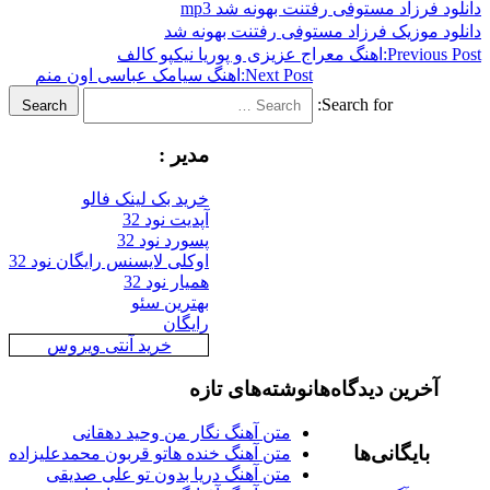
د فرزاد مستوفی رفتنت بهونه شد mp3
د موزیک فرزاد مستوفی رفتنت بهونه شد
Previous
اهنگ معراج عزیزی و پوریا نیکپو کالف
Next Post:
اهنگ سیامک عباسی اون منم
Search for:
Search
مدیر :
خرید بک لینک فالو
آپدیت نود 32
پسورد نود 32
اوکلی لایسنس رایگان نود 32
همیار نود 32
بهترین سئو
رایگان
خرید آنتی ویروس
آخرین دیدگاه‌ها
نوشته‌های تازه
متن آهنگ نگار من وحید دهقانی
بایگانی‌ها
متن آهنگ خنده هاتو قربون محمدعلیزاده
متن آهنگ دریا بدون تو علی صدیقی