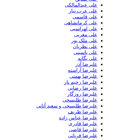
علی عبدالمالکی
علی عرب تبار
علی قاسمی
علی کرمانشاهی
علی لهراسبی
علی مغربی
علی ملک پور
علی نظریان
علی یاسینی
علی یگانه
علیرضا آذر
علیرضا آراسته
علیرضا بهمنی
علیرضا رحیم ناز
علیرضا رضایی
علیرضا روزگار
علیرضا طلیسچی
علیرضا طلیسچی و سعید آتانی
علیرضا ظریف
علیرضا عباس زاده
علیرضا قادری
علیرضا قاضی
علیرضا قربانی