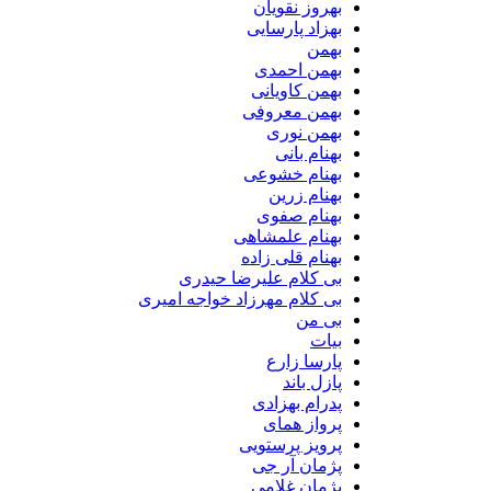
بهروز نقویان
بهزاد پارسایی
بهمن
بهمن احمدی
بهمن کاویانی
بهمن معروفی
بهمن نوری
بهنام بانی
بهنام خشوعی
بهنام زرین
بهنام صفوی
بهنام علمشاهی
بهنام قلی زاده
بی کلام علیرضا حیدری
بی کلام مهرزاد خواجه امیری
بی من
بیات
پارسا زارع
پازل باند
پدرام بهزادی
پرواز همای
پرویز پرستویی
پژمان آر جی
پژمان غلامی