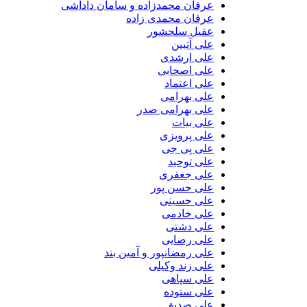
عرفان محمدزاده و سامان داداشی
عرفان محمدی زاده
عقیل سلحشور
علی آتبین
علی ارشدی
علی اصحابی
علی اعتماد
علی بهرامی
علی بهرامی صدر
علی بیات
علی پرویزی
علی پی جی
علی توحید
علی جعفری
علی حسن پور
علی حسینی
علی خادمی
علی دشتی
علی رضایی
علی رمضانپور و آمین بند
علی زند وکیلی
علی سپاهی
علی ستوده
علی صدیق