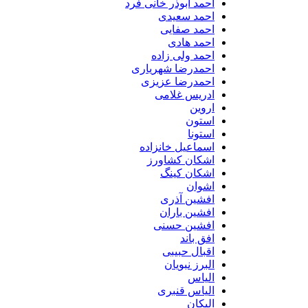
احمد ابوذر خانی فرد
احمد سعیدی
احمد صفایی
احمد هادی
احمد ولی زاده
احمدرضا شهریاری
احمدرضا عزیزی
ادریس غلامی
اروین
استون
استونا
اسماعیل خانزاده
اشکان کشاورز
اشکان کینگ
اشوان
افشین آذری
افشین باران
افشین حسنی
افق باند
اقبال حبیبی
البرز نبویان
الیاس
الیاس قنبرى
الیکان