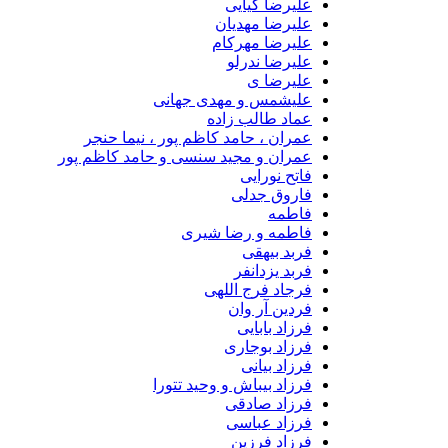
علیرضا کیایی
علیرضا مهدیان
علیرضا مهرکام
علیرضا ندرلو
علیرضا ی
علیشمس و مهدی جهانی
عماد طالب زاده
عمران ، حامد کاظم پور ، نیما حنجر
عمران و مجید سنسی و حامد کاظم پور
فاتح نورایی
فاروق جدلی
فاطمه
فاطمه و رضا شیری
فربد بیهقی
فربد یزدانفر
فرجاد فرج اللهی
فردین آر وان
فرزاد بابایی
فرزاد بوجاری
فرزاد بیانی
فرزاد بیباش و وحید تتورا
فرزاد صادقی
فرزاد عباسی
فرزاد فرزین