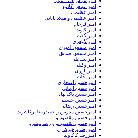
امیر عباس اسماعیلی
امیر عباس گلاب
امیر عظیمی
امیر عظیمی و میلاد بابایی
امیر فرجام
امیر کیوند
امیر گلایه
امیر گوهری
امیر مسعود امیری
امیر مسعود صدیق
امیر نشاطی
امیر وکیلی
امیر یاوری
امیر یگانه
امیرحسین افتخاری
امیرحسین ایمانی
امیرحسین پاک نهاد
امیرحسین حسینی
امیرحسین رضائی
امیرحسین مدرس و حمیدرضا ترکاشوند
امیرحسین مقصودلو
امیرحسین مقصودلو و رضا پیشرو
امیررضا پرهیزکاری
امیررضا کاکاوند