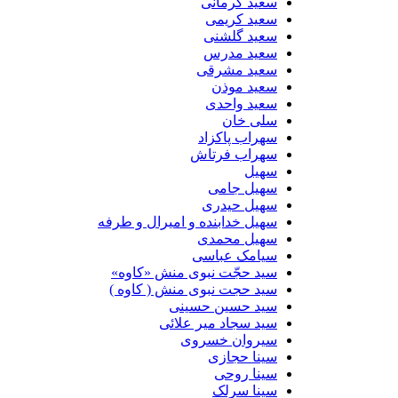
سعید کرمانی
سعید کریمی
سعید گلشنی
سعید مدرس
سعید مشرقی
سعید موذن
سعید واحدی
سلی خان
سهراب پاکزاد
سهراب فرتاش
سهیل
سهیل جامی
سهیل حیدری
سهیل خدابنده و امیرال و طرفه
سهیل محمدی
سیامک عباسی
سید حجّت نبوی منش «کاوه»
سید حجت نبوی منش ( کاوه )
سید حسین حسینى
سید سجاد میر علائی
سیروان خسروی
سینا حجازی
سینا روحی
سینا سرلک