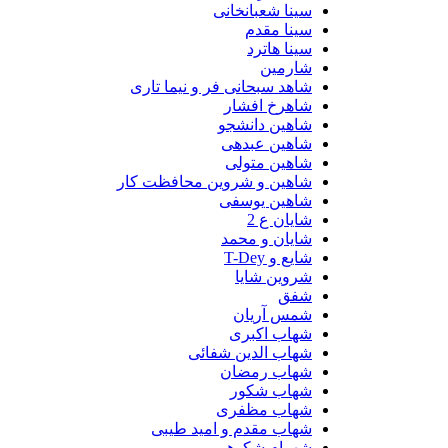
سینا شعبانخانی
سینا مقدم
سینا هاترد
شارمین
شاهد سبحانی فر و نیما تاری
شاهرخ افشار
شاهین دانشجو
شاهین عبدهی
شاهین متولی
شاهین و شروین محافظت کار
شاهین یوسفی
شایان ع 2
شایان و محمد
شایع و T-Dey
شروین شایا
شفق
شمس آریان
شهاب اکبری
شهاب الدین شفائی
شهاب رمضان
شهاب شکور
شهاب مظفری
شهاب مقدم و امید طیبی
شهرام شکوهی