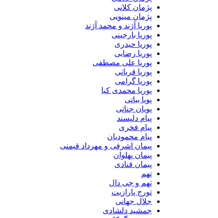
پژمان کلانی
پژمان مینویی
پوریا آژند و محمد آژند
پوریا بارجینی
پوریا حیدری
پوریا رضایی
پوریا علی مصطفی
پوریا قربانی
پوریا گرامی
پوریا محمدی کیا
پویا بیاتی
پویان جناتی
پیام دلپسند
پیام فخری
پیام محمودیان
پیمان اشرفی و مهرداد قیمنی
پیمان پهلوان
پیمان قنادی
تهم
تهم و جی دال
تورج پارازیت
جلال جهانی
جمشید دلشادی