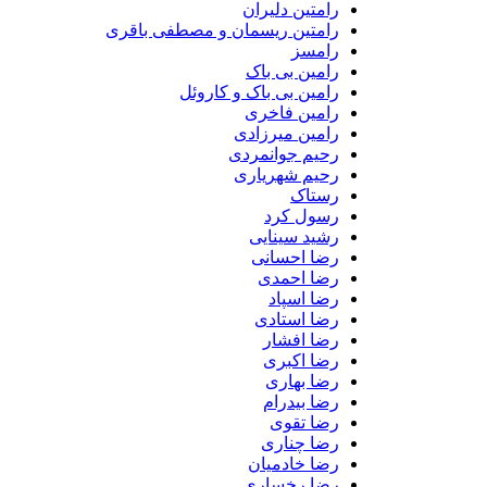
رامتین دلیران
رامتین ریسمان و مصطفی باقری
رامسز
رامین بی باک
رامین بی باک و کاروئل
رامین فاخری
رامین میرزادی
رحیم جوانمردی
رحیم شهریاری
رستاک
رسول کرد
رشید سینایی
رضا احسانی
رضا احمدی
رضا اسپاد
رضا استادی
رضا افشار
رضا اکبری
رضا بهاری
رضا بیدرام
رضا تقوی
رضا چناری
رضا خادمیان
رضا رخساری