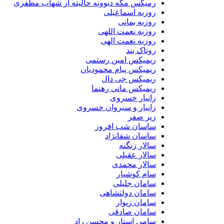
رمیکس مگه دیوونه حالیته از شهاب مظفری
روزبه اسماعیلی
روزبه بمانی
روزبه نعمت اللهی
روزبه نعمت الهی
روناک بند
ریمیکس امین رستمی
ریمیکس پیام محمودیان
ریمیکس جی دال
ریمیکس مانی رهنما
زانیار خسروی
زانیار و سیروان خسروی
زیر صفر
ساسان شب افروز
ساسان شفانژاد
سالار زنگنه
سالار عقیلی
سالار محمدی
سام کوشیار
سامان جلیلی
سامان دولتشاهی
سامان زیوار
سامان صادقی
سامی استار و محسن راد