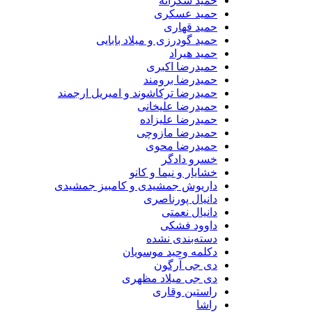
حمید شکرانه
حمید عسکری
حمید قهاری
حمید گودرزی و میلاد بابایی
حمید هیراد
حمیدرضا اکبری
حمیدرضا برومند
حمیدرضا ترکاشوند و امیریل ارجمند
حمیدرضا علیخانی
حمیدرضا علیزاده
حمیدرضا مازوچی
حمیدرضا محوی
خسرو دادگر
خشایار و نیما و کانو
داریوش جمشیدی و کامبیز جمشیدی
دانیال پورناصری
دانیال نعمتی
داوود فشکی
دسته‌بندی نشده
دکلمه وحید موسویان
دی جی آرگون
دی جی میلاد مظهری
راستین وقاری
راشا