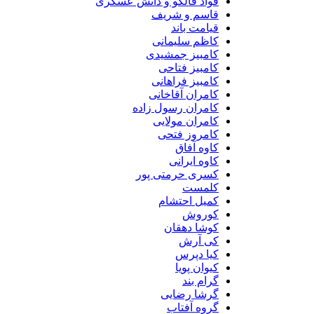
فواد فالکو و دانش عسکری
قاسم و شریف
قیامت باند
کاظم سلیمانی
کامبیز جمشیدی
کامبیز فتاحی
کامبیز فراهانی
کامران آقاخانی
کامران رسول زاده
کامران مولایی
کامروز فتحی
کاوه آفاق
کاوه ایرانی
کسری حرمتی پور
کلمست
کمیل احتشام
کوروش
کوشا دهقان
کی آرش
کیا دپرس
کیوان پویا
گرام بند
گرشا رضایی
گروه آفتاب