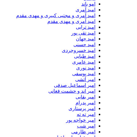
امو باند
امید آمری
امید آمری و مجتبی کبیری و مهدى مقدم
امید آمری و مهدی مقدم
امید ترابی
امید تقی پور
امید جهان
امید حسنی
امید خسروجردی
امید طبایی
امید عامری
امید نوری
امید یوسفی
امیر آتشی
امیر اسماعیل صدفی
امیر اند و حشمت فغانی
امیر بقایی
امیر پدرام
امیر پرستاری
امیر ته ته
امیر خواجه پور
امیر شب
امیر طارمی