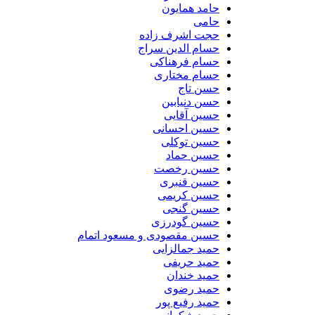
حامد همایون
حامی
حجت اشرف زاده
حسام الدین سراج
حسام فرهناکی
حسام مختاری
حسن تاج
حسن دنیابین
حسین آقایی
حسین احسانی
حسین توکلی
حسین حماد
حسین رخصت
حسین قنبری
حسین کریمی
حسین گنجی
حسین گودرزی
حسین مقصودی و مسعود اتمام
حمید جمالزایی
حمید حریفی
حمید خندان
حمید رضوی
حمید رفیع پور