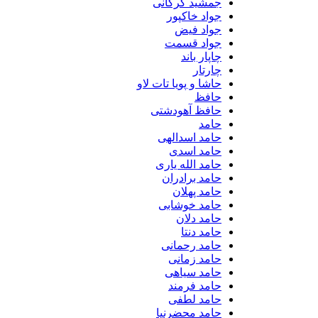
جمشید گرکانی
جواد خاکپور
جواد فیض
جواد قسمت
چاپار باند
چارتار
حاشا و پویا تات لاو
حافظ
حافظ آهودشتی
حامد
حامد اسدالهی
حامد اسدی
حامد الله یاری
حامد برادران
حامد پهلان
حامد خوشابی
حامد دلان
حامد دنتا
حامد رحمانی
حامد زمانی
حامد سیاهی
حامد فرمند
حامد لطفی
حامد محضرنیا