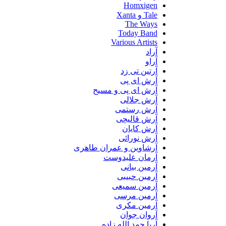
Homxigen
Tale و Xanta
The Ways
Today Band
Various Artists
آراد
آراو
آرتین تی زد
آرش ای پی
آرش ای پی و مسیح
آرش جلالی
آرش رستمی
آرش قالیچی
آرش کایان
آرش نورائی
آرشاوین و عمران طاهری
آرمان علیدوست
آرمین بیانی
آرمین حبیبی
آرمین سمیعی
آرمین مرسی
آرمین مکری
آروان جوان
آریا حمد الله زاده