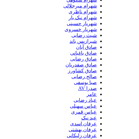
شهرام میرجلالی
شهرام ناظری
شهرام نیک یار
شهریار حسینی
شهریار خسروی
شیث رضایی
شیرازیس باند
صادق آبان
صادق باغبانی
صادق رضایی
صادق صفدریان
صادق کشاورز
صالح رضایی
صبا یوسفی
صدرا AV
عامر
عباد رضایی
عباس سهیلی
عباس قمری
عبد نیک
عرفان اسدی
عرفان بهشتی
عرفان زلیکانی