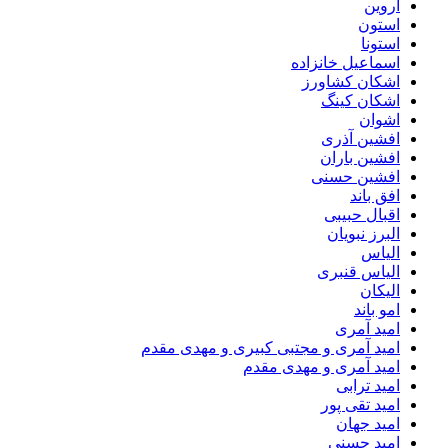
اروین
استون
استونا
اسماعیل خانزاده
اشکان کشاورز
اشکان کینگ
اشوان
افشین آذری
افشین باران
افشین حسنی
افق باند
اقبال حبیبی
البرز نبویان
الیاس
الیاس قنبرى
الیکان
امو باند
امید آمری
امید آمری و مجتبی کبیری و مهدى مقدم
امید آمری و مهدی مقدم
امید ترابی
امید تقی پور
امید جهان
امید حسنی