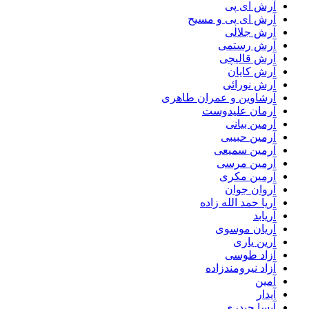
آرش ای پی
آرش ای پی و مسیح
آرش جلالی
آرش رستمی
آرش قالیچی
آرش کایان
آرش نورائی
آرشاوین و عمران طاهری
آرمان علیدوست
آرمین بیانی
آرمین حبیبی
آرمین سمیعی
آرمین مرسی
آرمین مکری
آروان جوان
آریا حمد الله زاده
آریابد
آریان موسوی
آرین یاری
آزاد طوسی
آزاد نیرومندزاده
آمین
آیدار
آیسا حیدری