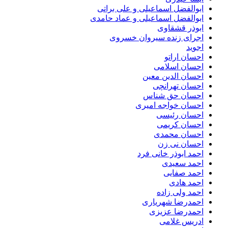
ابوالفضل اسماعیلی و علی براتی
ابوالفضل اسماعیلی و عماد حامدی
ابوذر قشقاوی
اجرای زنده سیروان خسروی
اجوید
احسان اراتو
احسان اسلامی
احسان الدین معین
احسان تهرانچی
احسان حق شناس
احسان خواجه امیری
احسان رئیسی
احسان کریمی
احسان محمدی
احسان نی زن
احمد ابوذر خانی فرد
احمد سعیدی
احمد صفایی
احمد هادی
احمد ولی زاده
احمدرضا شهریاری
احمدرضا عزیزی
ادریس غلامی