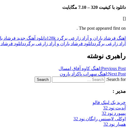
دانلود با کیفیت 320 –
7.10 مگابایت
[]
The post appeared first on .
اهنگ فرشاد باران و آراد زارعی برگرد 128k
دانلود آهنگ جدید فرشاد با
آراد زارعی برگرد
دانلود فرشاد باران و آراد زارعی برگرد
دانلود فرشاد با
راهبری نوشته
Previous Post:
اهنگ کاوه آفاق امسال
Next Post:
اهنگ سهراب پاکزاد بارون
Search for:
Search
مدیر :
خرید بک لینک فالو
آپدیت نود 32
پسورد نود 32
اوکلی لایسنس رایگان نود 32
همیار نود 32