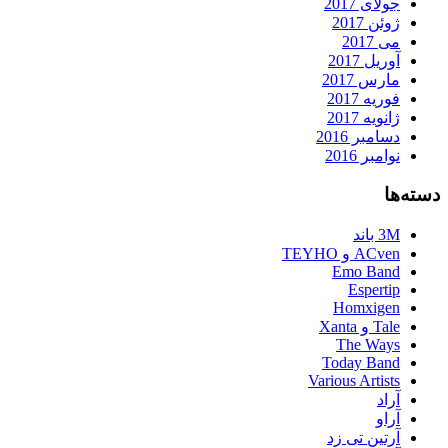
جولای 2017
ژوئن 2017
می 2017
آوریل 2017
مارس 2017
فوریه 2017
ژانویه 2017
دسامبر 2016
نوامبر 2016
دسته‌ها
3M باند
ACven و TEYHO
Emo Band
Espertip
Homxigen
Tale و Xanta
The Ways
Today Band
Various Artists
آراد
آراو
آرتین تی زد