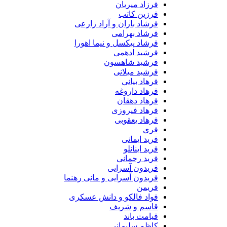
فرزاد میریان
فرزین کاتب
فرشاد باران و آراد زارعی
فرشاد بهرامی
فرشاد پیکسل و نیما اهورا
فرشید ادهمی
فرشید شاهسون
فرشید میلانی
فرهاد بیانی
فرهاد داروغه
فرهاد دهقان
فرهاد فیروزی
فرهاد یعقوبی
فری
فرید ایمانی
فرید اینانلو
فرید رحمانی
فریدون آسرایی
فریدون آسرایی و مانی رهنما
فریمن
فواد فالکو و دانش عسکری
قاسم و شریف
قیامت باند
کاظم سلیمانی