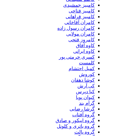
کامبیز جمشیدی
کامبیز فتاحی
کامبیز فراهانی
کامران آقاخانی
کامران رسول زاده
کامران مولایی
کامروز فتحی
کاوه آفاق
کاوه ایرانی
کسری حرمتی پور
کلمست
کمیل احتشام
کوروش
کوشا دهقان
کی آرش
کیا دپرس
کیوان پویا
گرام بند
گرشا رضایی
گروه آفتاب
گروه اپیکور و صادق
گروه باتری و کلونل
گروه پالت