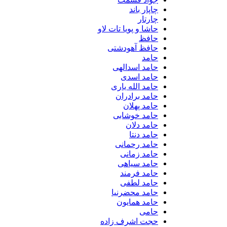
چاپار باند
چارتار
حاشا و پویا تات لاو
حافظ
حافظ آهودشتی
حامد
حامد اسدالهی
حامد اسدی
حامد الله یاری
حامد برادران
حامد پهلان
حامد خوشابی
حامد دلان
حامد دنتا
حامد رحمانی
حامد زمانی
حامد سیاهی
حامد فرمند
حامد لطفی
حامد محضرنیا
حامد همایون
حامی
حجت اشرف زاده