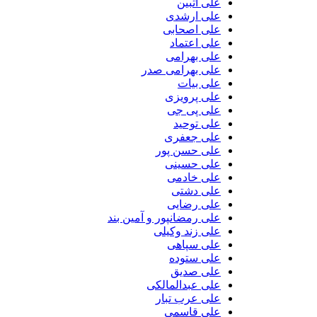
علی آتبین
علی ارشدی
علی اصحابی
علی اعتماد
علی بهرامی
علی بهرامی صدر
علی بیات
علی پرویزی
علی پی جی
علی توحید
علی جعفری
علی حسن پور
علی حسینی
علی خادمی
علی دشتی
علی رضایی
علی رمضانپور و آمین بند
علی زند وکیلی
علی سپاهی
علی ستوده
علی صدیق
علی عبدالمالکی
علی عرب تبار
علی قاسمی