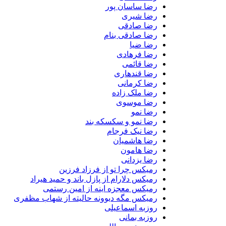
رضا ساسان پور
رضا شیری
رضا صادقی
رضا صادقی بنام
رضا ضیا
رضا فرهادی
رضا قائمی
رضا قندهاری
رضا کرمانی
رضا ملک زاده
رضا موسوی
رضا نمو
رضا نمو و سکسکه بند
رضا نیک فرجام
رضا هاشمیان
رضا هامون
رضا یزدانی
رمیکس چرا تو از فرزاد فرزین
رمیکس دلارام از پازل باند و حمید هیراد
رمیکس معجزه اینه از امین رستمی
رمیکس مگه دیوونه حالیته از شهاب مظفری
روزبه اسماعیلی
روزبه بمانی