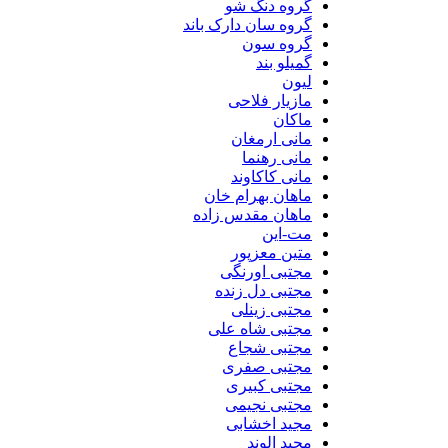
گروه دنگ شو
گروه سان دارک باند
گروه سون
گمیلو بند
لیون
مازیار فلاحی
ماکان
مانی ارمغان
مانی رهنما
مانی کاکاوند
ماهان بهرام خان
ماهان مقدس زاده
مت-این
متین معزپور
مجتبی اورنگی
مجتبی دل زنده
مجتبی زینلی
مجتبی شاه علی
مجتبی شجاع
مجتبی صفری
مجتبی کبیری
مجتبی نجیمی
مجید اخشابی
مجید الوند‎