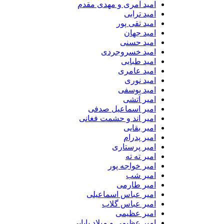
امید آمری و مهدی مقدم
امید ترابی
امید تقی پور
امید جهان
امید حسنی
امید خسروجردی
امید طبایی
امید عامری
امید نوری
امید یوسفی
امیر آتشی
امیر اسماعیل صدفی
امیر اند و حشمت فغانی
امیر بقایی
امیر پدرام
امیر پرستاری
امیر ته ته
امیر خواجه پور
امیر شب
امیر طارمی
امیر عباس اسماعیلی
امیر عباس گلاب
امیر عظیمی
امیر عظیمی و میلاد بابایی