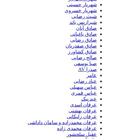
شهریار حسینی
شهریار خسروی
شیث رضایی
شیرازیس باند
صادق آبان
صادق باغبانی
صادق رضایی
صادق صفدریان
صادق کشاورز
صالح رضایی
صبا یوسفی
صدرا AV
عامر
عباد رضایی
عباس سهیلی
عباس قمری
عبد نیک
عرفان اسدی
عرفان بهشتی
عرفان زلیکانی
عرفان محمدزاده و سامان داداشی
عرفان محمدی زاده
عقیل سلحشور