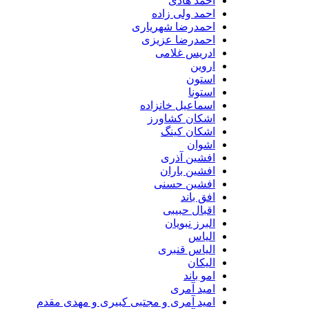
احمد هادی
احمد ولی زاده
احمدرضا شهریاری
احمدرضا عزیزی
ادریس غلامی
اروین
استون
استونا
اسماعیل خانزاده
اشکان کشاورز
اشکان کینگ
اشوان
افشین آذری
افشین باران
افشین حسنی
افق باند
اقبال حبیبی
البرز نبویان
الیاس
الیاس قنبرى
الیکان
امو باند
امید آمری
امید آمری و مجتبی کبیری و مهدى مقدم