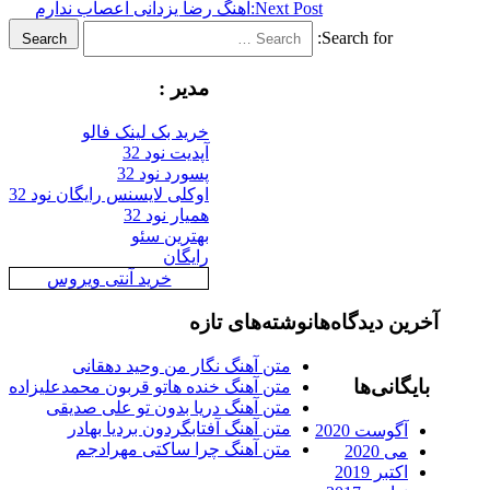
Next Post:
اهنگ رضا یزدانی اعصاب ندارم
Search for:
Search
مدیر :
خرید بک لینک فالو
آپدیت نود 32
پسورد نود 32
اوکلی لایسنس رایگان نود 32
همیار نود 32
بهترین سئو
رایگان
خرید آنتی ویروس
آخرین دیدگاه‌ها
نوشته‌های تازه
متن آهنگ نگار من وحید دهقانی
بایگانی‌ها
متن آهنگ خنده هاتو قربون محمدعلیزاده
متن آهنگ دریا بدون تو علی صدیقی
متن آهنگ آفتابگردون بردیا بهادر
آگوست 2020
متن آهنگ چرا ساکتی مهرادجم
می 2020
اکتبر 2019