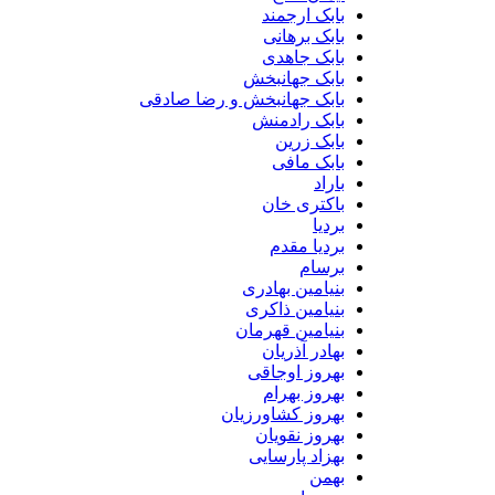
بابک ارجمند
بابک برهانی
بابک جاهدی
بابک جهانبخش
بابک جهانبخش و رضا صادقی
بابک رادمنش
بابک زرین
بابک مافی
باراد
باکتری خان
بردیا
بردیا مقدم
برسام
بنیامین بهادری
بنیامین ذاکری
بنیامین قهرمان
بهادر آذریان
بهروز اوجاقی
بهروز بهرام
بهروز کشاورزیان
بهروز نقویان
بهزاد پارسایی
بهمن