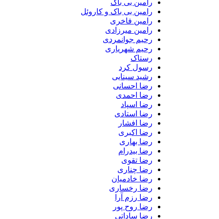
رامین بی باک
رامین بی باک و کاروئل
رامین فاخری
رامین میرزادی
رحیم جوانمردی
رحیم شهریاری
رستاک
رسول کرد
رشید سینایی
رضا احسانی
رضا احمدی
رضا اسپاد
رضا استادی
رضا افشار
رضا اکبری
رضا بهاری
رضا بیدرام
رضا تقوی
رضا چناری
رضا خادمیان
رضا رخساری
رضا رزم آرا
رضا روح پور
رضا ساداتی