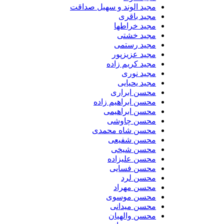
مجید الوند و سهیل صداقت
مجید باقری
مجید خراطها
مجید خشتی
مجید رستمی
مجید عزیزپور
مجید کریم زاده
مجید نوری
مجید یحیایی
محسن ابراری
محسن ابراهیم زاده
محسن ابراهیمی
محسن چاوشی
محسن شاه محمدی
محسن شفیعی
محسن شیخی
محسن علیزاده
محسن فسایی
محسن لرد
محسن مهراد
محسن موسوی
محسن میدانی
محسن والهیان