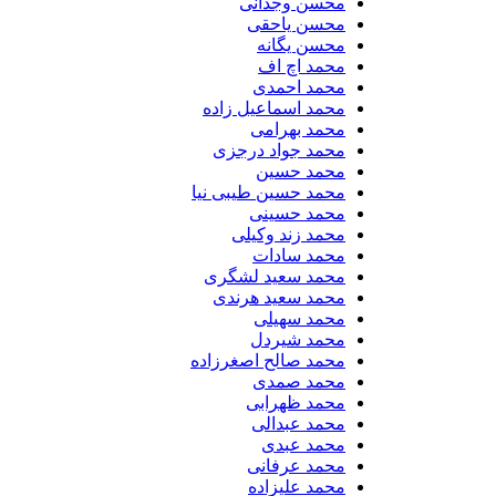
محسن وجدانی
محسن یاحقی
محسن یگانه
محمد اچ اف
محمد احمدی
محمد اسماعیل زاده
محمد بهرامی
محمد جواد درجزی
محمد حسین
محمد حسین طیبی نیا
محمد حسینی
محمد زند وکیلی
محمد سادات
محمد سعید لشگری
محمد سعید هرندی
محمد سهیلی
​محمد شیردل
محمد صالح اصغرزاده
محمد صمدی
محمد ظهرابی
محمد عبدالی
محمد عبدی
محمد عرفانی
محمد علیزاده