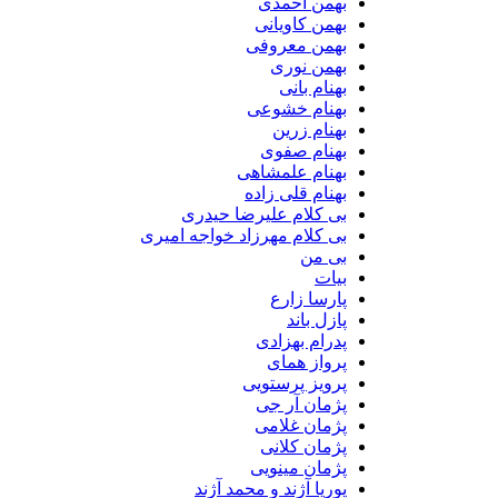
بهمن احمدی
بهمن کاویانی
بهمن معروفی
بهمن نوری
بهنام بانی
بهنام خشوعی
بهنام زرین
بهنام صفوی
بهنام علمشاهی
بهنام قلی زاده
بی کلام علیرضا حیدری
بی کلام مهرزاد خواجه امیری
بی من
بیات
پارسا زارع
پازل باند
پدرام بهزادی
پرواز همای
پرویز پرستویی
پژمان آر جی
پژمان غلامی
پژمان کلانی
پژمان مینویی
پوریا آژند و محمد آژند