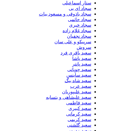
ستار اسماعیلی
سجاد ای بی
سجاد باذوقی و مسعود بیات
سجاد حاتمی
سجاد خیری
سجاد غلام زاده
سجاد نجفیان
سرپیکو و علی سان
سروش
سعید باقری فرد
سعید پاشا
سعید پانتر
سعید چوپانی
سعید ساینس
سعید شاه بیگ
سعید عرب
سعید علیپوریان
سعید علیشاهی و بتسابه
سعید فاطمی
سعید کبیری
سعید کرمانی
سعید کریمی
سعید گلشنی
سعید مدرس