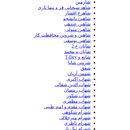
شارمین
شاهد سبحانی فر و نیما تاری
شاهرخ افشار
شاهین دانشجو
شاهین عبدهی
شاهین متولی
شاهین و شروین محافظت کار
شاهین یوسفی
شایان ع 2
شایان و محمد
شایع و T-Dey
شروین شایا
شفق
شمس آریان
شهاب اکبری
شهاب الدین شفائی
شهاب رمضان
شهاب شکور
شهاب مظفری
شهاب مقدم و امید طیبی
شهرام شکوهی
شهرام میرجلالی
شهرام ناظری
شهرام نیک یار