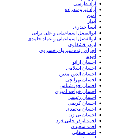
آزاد طوسی
آزاد نیرومندزاده
آمین
آیدار
آیسا حیدری
ابوالفضل اسماعیلی و علی براتی
ابوالفضل اسماعیلی و عماد حامدی
ابوذر قشقاوی
اجرای زنده سیروان خسروی
اجوید
احسان اراتو
احسان اسلامی
احسان الدین معین
احسان تهرانچی
احسان حق شناس
احسان خواجه امیری
احسان رئیسی
احسان کریمی
احسان محمدی
احسان نی زن
احمد ابوذر خانی فرد
احمد سعیدی
احمد صفایی