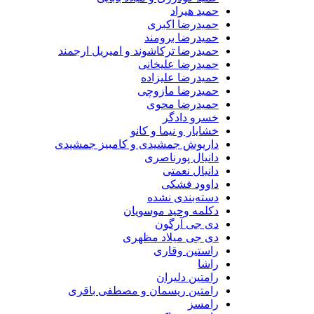
حمید هیراد
حمیدرضا اکبری
حمیدرضا برومند
حمیدرضا ترکاشوند و امیریل ارجمند
حمیدرضا علیخانی
حمیدرضا علیزاده
حمیدرضا مازوچی
حمیدرضا محوی
خسرو دادگر
خشایار و نیما و کانو
داریوش جمشیدی و کامبیز جمشیدی
دانیال پورناصری
دانیال نعمتی
داوود فشکی
دسته‌بندی نشده
دکلمه وحید موسویان
دی جی آرگون
دی جی میلاد مظهری
راستین وقاری
راشا
رامتین دلیران
رامتین ریسمان و مصطفی باقری
رامسز