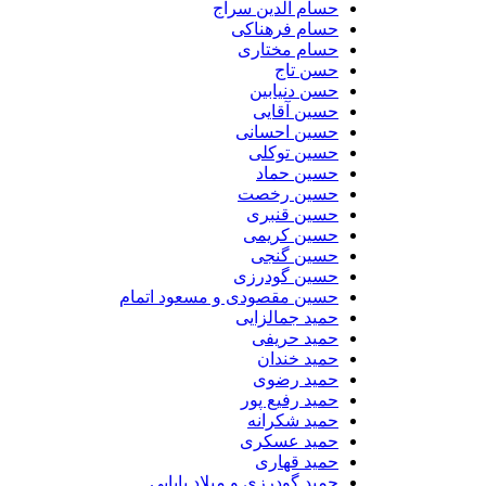
حسام الدین سراج
حسام فرهناکی
حسام مختاری
حسن تاج
حسن دنیابین
حسین آقایی
حسین احسانی
حسین توکلی
حسین حماد
حسین رخصت
حسین قنبری
حسین کریمی
حسین گنجی
حسین گودرزی
حسین مقصودی و مسعود اتمام
حمید جمالزایی
حمید حریفی
حمید خندان
حمید رضوی
حمید رفیع پور
حمید شکرانه
حمید عسکری
حمید قهاری
حمید گودرزی و میلاد بابایی