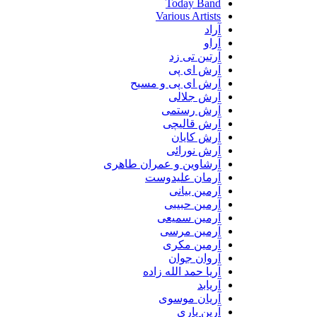
Today Band
Various Artists
آراد
آراو
آرتین تی زد
آرش ای پی
آرش ای پی و مسیح
آرش جلالی
آرش رستمی
آرش قالیچی
آرش کایان
آرش نورائی
آرشاوین و عمران طاهری
آرمان علیدوست
آرمین بیانی
آرمین حبیبی
آرمین سمیعی
آرمین مرسی
آرمین مکری
آروان جوان
آریا حمد الله زاده
آریابد
آریان موسوی
آرین یاری