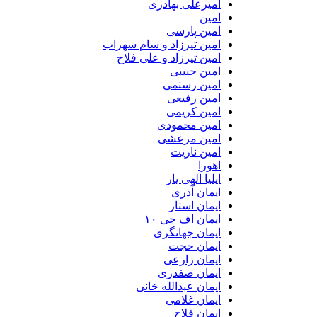
امیرعلی بهادری
امین
امین پارسی
امین تیرزاد و سام سهراب
امین تیرزاد و علی فلاح
امین حبیبی
امین رستمی
امین رفیعی
امین کریمی
امین محمودی
امین مرعشی
امین ناریت
اهورا
ایلیا الهی یار
ایمان آذری
ایمان استار
ایمان اف جی ۱۰
ایمان جهانگری
ایمان حجت
ایمان زارعی
ایمان صفدری
ایمان عبدالله خانی
ایمان غلامی
ایمان فلاح