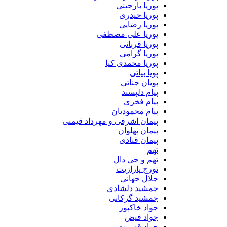
پوریا بارجینی
پوریا حیدری
پوریا رضایی
پوریا علی مصطفی
پوریا قربانی
پوریا گرامی
پوریا محمدی کیا
پویا بیاتی
پویان جناتی
پیام دلپسند
پیام فخری
پیام محمودیان
پیمان اشرفی و مهرداد قیمنی
پیمان پهلوان
پیمان قنادی
تهم
تهم و جی دال
تورج پارازیت
جلال جهانی
جمشید دلشادی
جمشید گرکانی
جواد خاکپور
جواد فیض
جواد قسمت