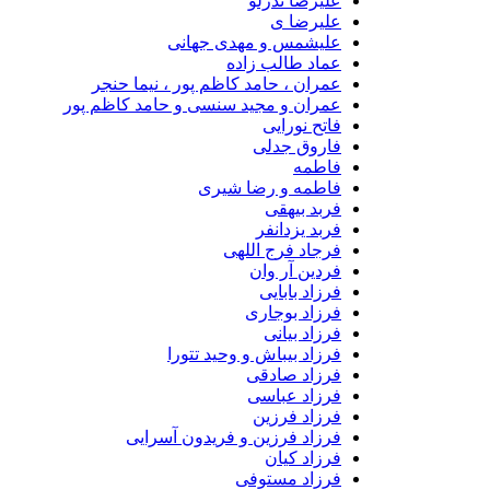
علیرضا ندرلو
علیرضا ی
علیشمس و مهدی جهانی
عماد طالب زاده
عمران ، حامد کاظم پور ، نیما حنجر
عمران و مجید سنسی و حامد کاظم پور
فاتح نورایی
فاروق جدلی
فاطمه
فاطمه و رضا شیری
فربد بیهقی
فربد یزدانفر
فرجاد فرج اللهی
فردین آر وان
فرزاد بابایی
فرزاد بوجاری
فرزاد بیانی
فرزاد بیباش و وحید تتورا
فرزاد صادقی
فرزاد عباسی
فرزاد فرزین
فرزاد فرزین و فریدون آسرایی
فرزاد کیان
فرزاد مستوفی