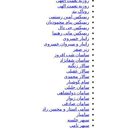
روزبه نعمت اللهی
روزبه نعمت الهی
روناک بند
ریمیکس امین رستمی
ریمیکس پیام محمودیان
ریمیکس جی دال
ریمیکس مانی رهنما
زانیار خسروی
زانیار و سیروان خسروی
زیر صفر
ساسان شب افروز
ساسان شفانژاد
سالار زنگنه
سالار عقیلی
سالار محمدی
سام کوشیار
سامان جلیلی
سامان دولتشاهی
سامان زیوار
سامان صادقی
سامی استار و محسن راد
سامیار
سپهر خلسه
سپهر نامی