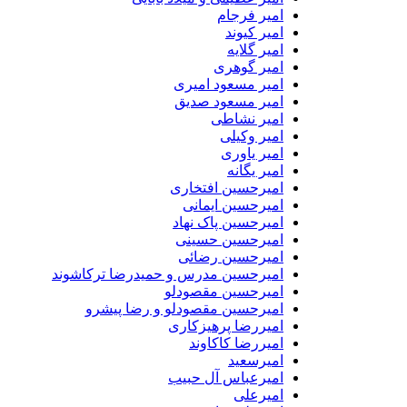
امیر فرجام
امیر کیوند
امیر گلایه
امیر گوهری
امیر مسعود امیری
امیر مسعود صدیق
امیر نشاطی
امیر وکیلی
امیر یاوری
امیر یگانه
امیرحسین افتخاری
امیرحسین ایمانی
امیرحسین پاک نهاد
امیرحسین حسینی
امیرحسین رضائی
امیرحسین مدرس و حمیدرضا ترکاشوند
امیرحسین مقصودلو
امیرحسین مقصودلو و رضا پیشرو
امیررضا پرهیزکاری
امیررضا کاکاوند
امیرسعید
امیرعباس آل حبیب
امیرعلی