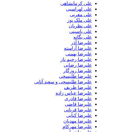
علی کرمانشاهی
علی لهراسبی
علی مغربی
علی ملک پور
علی نظریان
علی یاسینی
علی یگانه
علیرضا آذر
علیرضا آراسته
علیرضا بهمنی
علیرضا رحیم ناز
علیرضا رضایی
علیرضا روزگار
علیرضا طلیسچی
علیرضا طلیسچی و سعید آتانی
علیرضا ظریف
علیرضا عباس زاده
علیرضا قادری
علیرضا قاضی
علیرضا قربانی
علیرضا کیایی
علیرضا مهدیان
علیرضا مهرکام