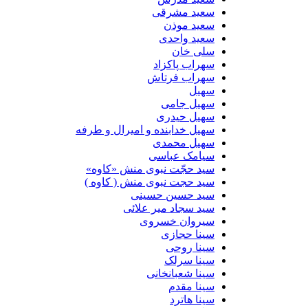
سعید مشرقی
سعید موذن
سعید واحدی
سلی خان
سهراب پاکزاد
سهراب فرتاش
سهیل
سهیل جامی
سهیل حیدری
سهیل خدابنده و امیرال و طرفه
سهیل محمدی
سیامک عباسی
سید حجّت نبوی منش «کاوه»
سید حجت نبوی منش ( کاوه )
سید حسین حسینى
سید سجاد میر علائی
سیروان خسروی
سینا حجازی
سینا روحی
سینا سرلک
سینا شعبانخانی
سینا مقدم
سینا هاترد