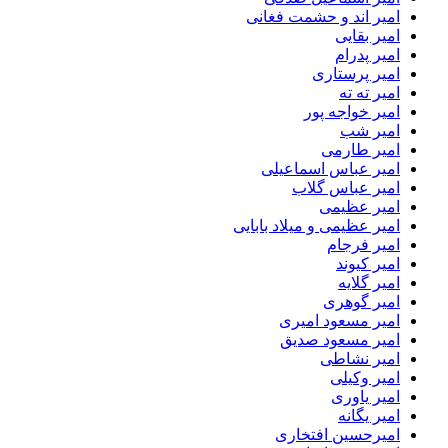
امیر اند و حشمت فغانی
امیر بقایی
امیر پدرام
امیر پرستاری
امیر ته ته
امیر خواجه پور
امیر شب
امیر طارمی
امیر عباس اسماعیلی
امیر عباس گلاب
امیر عظیمی
امیر عظیمی و میلاد بابایی
امیر فرجام
امیر کیوند
امیر گلایه
امیر گوهری
امیر مسعود امیری
امیر مسعود صدیق
امیر نشاطی
امیر وکیلی
امیر یاوری
امیر یگانه
امیرحسین افتخاری