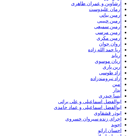
آرشاوین و عمران طاهری
آرمان علیدوست
آرمین بیانی
آرمین حبیبی
آرمین سمیعی
آرمین مرسی
آرمین مکری
آروان جوان
آریا حمد الله زاده
آریابد
آریان موسوی
آرین یاری
آزاد طوسی
آزاد نیرومندزاده
آمین
آیدار
آیسا حیدری
ابوالفضل اسماعیلی و علی براتی
ابوالفضل اسماعیلی و عماد حامدی
ابوذر قشقاوی
اجرای زنده سیروان خسروی
اجوید
احسان اراتو