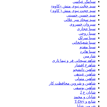
سیامک عباسی
سید حجّت نبوی منش «کاوه»
سید حجت نبوی منش ( کاوه )
سید حسین حسینى
سید سجاد میر علائی
سیروان خسروی
سینا حجازی
سینا روحی
سینا سرلک
سینا شعبانخانی
سینا مقدم
سینا هاترد
شارمین
شاهد سبحانی فر و نیما تاری
شاهرخ افشار
شاهین دانشجو
شاهین عبدهی
شاهین متولی
شاهین و شروین محافظت کار
شاهین یوسفی
شایان ع 2
شایان و محمد
شایع و T-Dey
شروین شایا