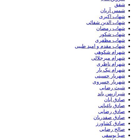
شفق
شمس آریان
شهاب اکبری
شهاب الدین شفائی
شهاب رمضان
شهاب شکور
شهاب مظفری
شهاب مقدم و امید طیبی
شهرام شکوهی
شهرام میرجلالی
شهرام ناظری
شهرام نیک یار
شهریار حسینی
شهریار خسروی
شیث رضایی
شیرازیس باند
صادق آبان
صادق باغبانی
صادق رضایی
صادق صفدریان
صادق کشاورز
صالح رضایی
صبا یوسفی