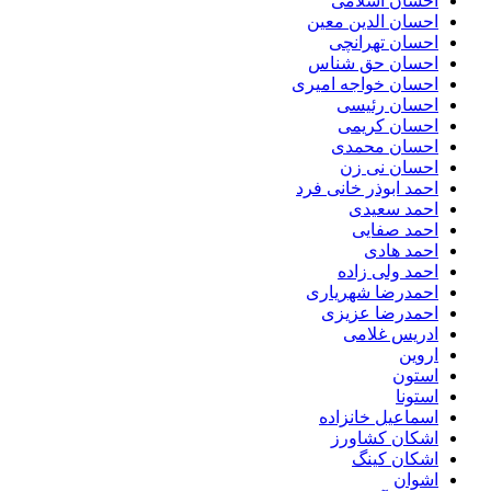
احسان اسلامی
احسان الدین معین
احسان تهرانچی
احسان حق شناس
احسان خواجه امیری
احسان رئیسی
احسان کریمی
احسان محمدی
احسان نی زن
احمد ابوذر خانی فرد
احمد سعیدی
احمد صفایی
احمد هادی
احمد ولی زاده
احمدرضا شهریاری
احمدرضا عزیزی
ادریس غلامی
اروین
استون
استونا
اسماعیل خانزاده
اشکان کشاورز
اشکان کینگ
اشوان