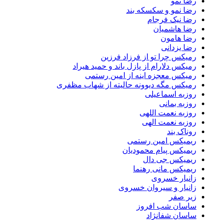
رضا نمو
رضا نمو و سکسکه بند
رضا نیک فرجام
رضا هاشمیان
رضا هامون
رضا یزدانی
رمیکس چرا تو از فرزاد فرزین
رمیکس دلارام از پازل باند و حمید هیراد
رمیکس معجزه اینه از امین رستمی
رمیکس مگه دیوونه حالیته از شهاب مظفری
روزبه اسماعیلی
روزبه بمانی
روزبه نعمت اللهی
روزبه نعمت الهی
روناک بند
ریمیکس امین رستمی
ریمیکس پیام محمودیان
ریمیکس جی دال
ریمیکس مانی رهنما
زانیار خسروی
زانیار و سیروان خسروی
زیر صفر
ساسان شب افروز
ساسان شفانژاد