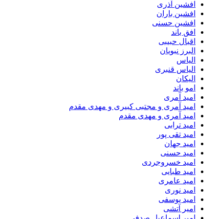
افشین آذری
افشین باران
افشین حسنی
افق باند
اقبال حبیبی
البرز نبویان
الیاس
الیاس قنبرى
الیکان
امو باند
امید آمری
امید آمری و مجتبی کبیری و مهدى مقدم
امید آمری و مهدی مقدم
امید ترابی
امید تقی پور
امید جهان
امید حسنی
امید خسروجردی
امید طبایی
امید عامری
امید نوری
امید یوسفی
امیر آتشی
امیر اسماعیل صدفی