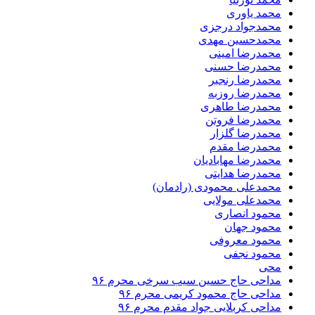
محمد یاوری
محمدجواد درجزی
محمدحسین مهدی
محمدرضا امینی
محمدرضا حسنی
محمدرضا رنجبر
محمدرضا روزبه
محمدرضا طاهری
محمدرضا فروتن
محمدرضا گلزار
محمدرضا مقدم
محمدرضا مهابادیان
محمدرضا هدایتی
محمدعلی محمودی (رادمان)
محمدعلی مولایی
محمود انصاری
محمود جهان
محمود معروفی
محمود نجفی
محی
مداحی حاج حسین سیب سرخی محرم ۹۶
مداحی حاج محمود کریمی محرم ۹۶
مداحی کربلایی جواد مقدم محرم ۹۶