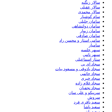
سالار زنگنه
سالار عقیلی
سالار محمدی
سام کوشیار
سامان جلیلی
سامان دولتشاهی
سامان زیوار
سامان صادقی
سامی استار و محسن راد
سامیار
سپهر خلسه
سپهر نامی
ستار اسماعیلی
سجاد ای بی
سجاد باذوقی و مسعود بیات
سجاد حاتمی
سجاد خیری
سجاد غلام زاده
سجاد نجفیان
سرپیکو و علی سان
سروش
سعید باقری فرد
سعید پاشا
سعید پانتر