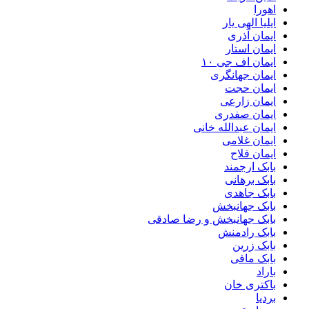
اهورا
ایلیا الهی یار
ایمان آذری
ایمان استار
ایمان اف جی ۱۰
ایمان جهانگری
ایمان حجت
ایمان زارعی
ایمان صفدری
ایمان عبدالله خانی
ایمان غلامی
ایمان فلاح
بابک ارجمند
بابک برهانی
بابک جاهدی
بابک جهانبخش
بابک جهانبخش و رضا صادقی
بابک رادمنش
بابک زرین
بابک مافی
باراد
باکتری خان
بردیا