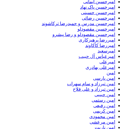
امیرحسین ایمانی
امیرحسین پاک نهاد
امیرحسین حسینی
امیرحسین رضائی
امیرحسین مدرس و حمیدرضا ترکاشوند
امیرحسین مقصودلو
امیرحسین مقصودلو و رضا پیشرو
امیررضا پرهیزکاری
امیررضا کاکاوند
امیرسعید
امیرعباس آل حبیب
امیرعلی
امیرعلی بهادری
امین
امین پارسی
امین تیرزاد و سام سهراب
امین تیرزاد و علی فلاح
امین حبیبی
امین رستمی
امین رفیعی
امین کریمی
امین محمودی
امین مرعشی
امین ناریت