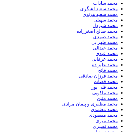
محمد سادات
محمد سعید لشگری
محمد سعید هرندی
محمد سهیلی
​محمد شیردل
محمد صالح اصغرزاده
محمد صمدی
محمد ظهرابی
محمد عبدالی
محمد عبدی
محمد عرفانی
محمد علیزاده
محمد فاتح
محمد فرزان صادقی
محمد قضات
محمد قلی پور
محمد ماکویی
محمد متین
محمد مظفری و پیمان مرادی
محمد معتمدی
محمد مقصودی
محمد میری
محمد نصیری
محمد نورنیا