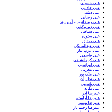
علی حسینی
علی خادمی
علی دشتی
علی رضایی
علی رمضانپور و آمین بند
علی زند وکیلی
علی سپاهی
علی ستوده
علی صدیق
علی عبدالمالکی
علی عرب تبار
علی قاسمی
علی کرمانشاهی
علی لهراسبی
علی مغربی
علی ملک پور
علی نظریان
علی یاسینی
علی یگانه
علیرضا آذر
علیرضا آراسته
علیرضا بهمنی
علیرضا رحیم ناز