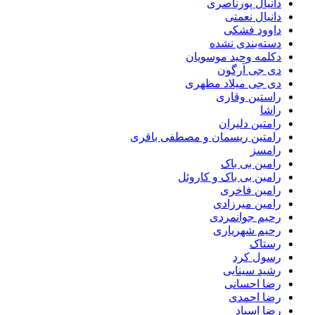
دانیال پورناصری
دانیال نعمتی
داوود فشکی
دسته‌بندی نشده
دکلمه وحید موسویان
دی جی آرگون
دی جی میلاد مظهری
راستین وقاری
راشا
رامتین دلیران
رامتین ریسمان و مصطفی باقری
رامسز
رامین بی باک
رامین بی باک و کاروئل
رامین فاخری
رامین میرزادی
رحیم جوانمردی
رحیم شهریاری
رستاک
رسول کرد
رشید سینایی
رضا احسانی
رضا احمدی
رضا اسپاد