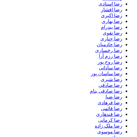
رضا استادی
رضا افشار
رضا اکبری
رضا بهاری
رضا بیدرام
رضا تقوی
رضا چناری
رضا خادمیان
رضا رخساری
رضا رزم آرا
رضا روح پور
رضا ساداتی
رضا ساسان پور
رضا شیری
رضا صادقی
رضا صادقی بنام
رضا ضیا
رضا فرهادی
رضا قائمی
رضا قندهاری
رضا کرمانی
رضا ملک زاده
رضا موسوی