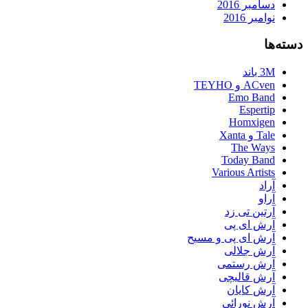
دسامبر 2016
نوامبر 2016
دسته‌ها
3M باند
ACven و TEYHO
Emo Band
Espertip
Homxigen
Tale و Xanta
The Ways
Today Band
Various Artists
آراد
آراو
آرتین تی زد
آرش ای پی
آرش ای پی و مسیح
آرش جلالی
آرش رستمی
آرش قالیچی
آرش کایان
آرش نورائی