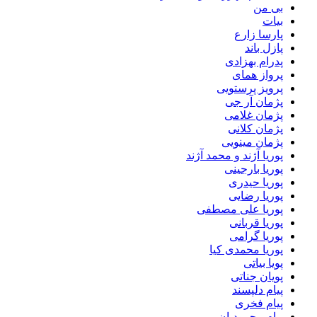
بی من
بیات
پارسا زارع
پازل باند
پدرام بهزادی
پرواز همای
پرویز پرستویی
پژمان آر جی
پژمان غلامی
پژمان کلانی
پژمان مینویی
پوریا آژند و محمد آژند
پوریا بارجینی
پوریا حیدری
پوریا رضایی
پوریا علی مصطفی
پوریا قربانی
پوریا گرامی
پوریا محمدی کیا
پویا بیاتی
پویان جناتی
پیام دلپسند
پیام فخری
پیام محمودیان