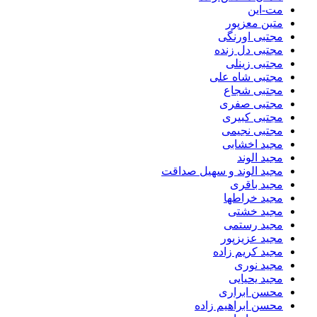
مت-این
متین معزپور
مجتبی اورنگی
مجتبی دل زنده
مجتبی زینلی
مجتبی شاه علی
مجتبی شجاع
مجتبی صفری
مجتبی کبیری
مجتبی نجیمی
مجید اخشابی
مجید الوند‎
مجید الوند و سهیل صداقت
مجید باقری
مجید خراطها
مجید خشتی
مجید رستمی
مجید عزیزپور
مجید کریم زاده
مجید نوری
مجید یحیایی
محسن ابراری
محسن ابراهیم زاده