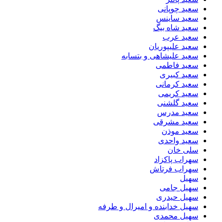
سعید چوپانی
سعید ساینس
سعید شاه بیگ
سعید عرب
سعید علیپوریان
سعید علیشاهی و بتسابه
سعید فاطمی
سعید کبیری
سعید کرمانی
سعید کریمی
سعید گلشنی
سعید مدرس
سعید مشرقی
سعید موذن
سعید واحدی
سلی خان
سهراب پاکزاد
سهراب فرتاش
سهیل
سهیل جامی
سهیل حیدری
سهیل خدابنده و امیرال و طرفه
سهیل محمدی