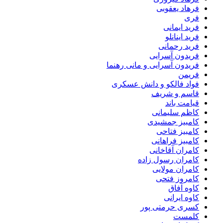
فرهاد یعقوبی
فری
فرید ایمانی
فرید اینانلو
فرید رحمانی
فریدون آسرایی
فریدون آسرایی و مانی رهنما
فریمن
فواد فالکو و دانش عسکری
قاسم و شریف
قیامت باند
کاظم سلیمانی
کامبیز جمشیدی
کامبیز فتاحی
کامبیز فراهانی
کامران آقاخانی
کامران رسول زاده
کامران مولایی
کامروز فتحی
کاوه آفاق
کاوه ایرانی
کسری حرمتی پور
کلمست