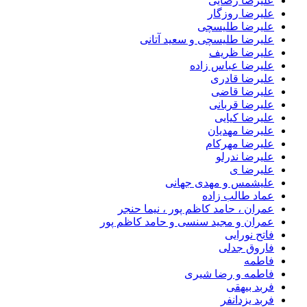
علیرضا رضایی
علیرضا روزگار
علیرضا طلیسچی
علیرضا طلیسچی و سعید آتانی
علیرضا ظریف
علیرضا عباس زاده
علیرضا قادری
علیرضا قاضی
علیرضا قربانی
علیرضا کیایی
علیرضا مهدیان
علیرضا مهرکام
علیرضا ندرلو
علیرضا ی
علیشمس و مهدی جهانی
عماد طالب زاده
عمران ، حامد کاظم پور ، نیما حنجر
عمران و مجید سنسی و حامد کاظم پور
فاتح نورایی
فاروق جدلی
فاطمه
فاطمه و رضا شیری
فربد بیهقی
فربد یزدانفر