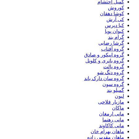
کمیل احتشام
کوروش
کوشا دهقان
کی آرش
کیا دپرس
کیوان پویا
گرام بند
گرشا رضایی
گروه آفتاب
گروه اپیکور و صادق
گروه باتری و کلونل
گروه پالت
گروه دنگ شو
گروه سان دارک باند
گروه سون
گمیلو بند
لیون
مازیار فلاحی
ماکان
مانی ارمغان
مانی رهنما
مانی کاکاوند
ماهان بهرام خان
ماهان مقدس زاده