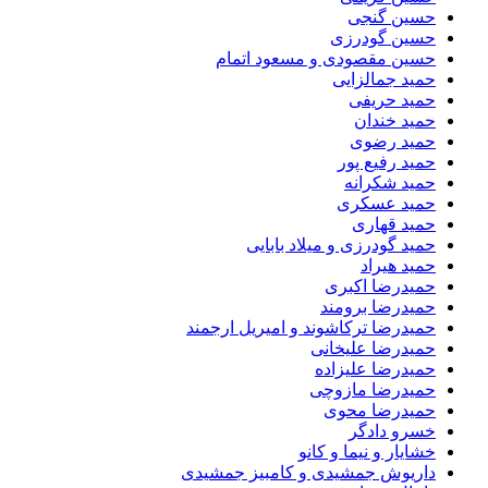
حسین گنجی
حسین گودرزی
حسین مقصودی و مسعود اتمام
حمید جمالزایی
حمید حریفی
حمید خندان
حمید رضوی
حمید رفیع پور
حمید شکرانه
حمید عسکری
حمید قهاری
حمید گودرزی و میلاد بابایی
حمید هیراد
حمیدرضا اکبری
حمیدرضا برومند
حمیدرضا ترکاشوند و امیریل ارجمند
حمیدرضا علیخانی
حمیدرضا علیزاده
حمیدرضا مازوچی
حمیدرضا محوی
خسرو دادگر
خشایار و نیما و کانو
داریوش جمشیدی و کامبیز جمشیدی