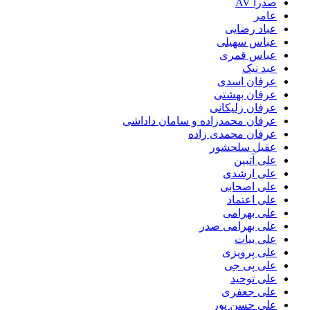
صدرا AV
عامر
عباد رضایی
عباس سهیلی
عباس قمری
عبد نیک
عرفان اسدی
عرفان بهشتی
عرفان زلیکانی
عرفان محمدزاده و سامان داداشی
عرفان محمدی زاده
عقیل سلحشور
علی آتبین
علی ارشدی
علی اصحابی
علی اعتماد
علی بهرامی
علی بهرامی صدر
علی بیات
علی پرویزی
علی پی جی
علی توحید
علی جعفری
علی حسن پور