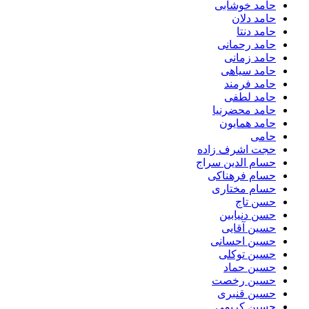
حامد خوشابی
حامد دلان
حامد دنتا
حامد رحمانی
حامد زمانی
حامد سیاهی
حامد فرمند
حامد لطفی
حامد محضرنیا
حامد همایون
حامی
حجت اشرف زاده
حسام الدین سراج
حسام فرهناکی
حسام مختاری
حسن تاج
حسن دنیابین
حسین آقایی
حسین احسانی
حسین توکلی
حسین حماد
حسین رخصت
حسین قنبری
حسین کریمی