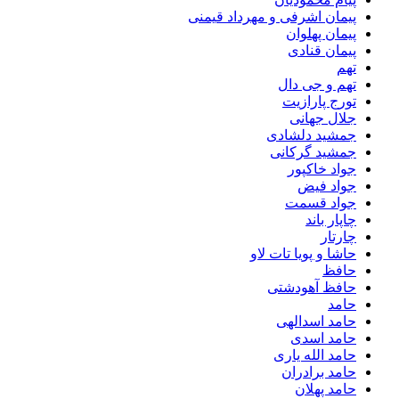
پیمان اشرفی و مهرداد قیمنی
پیمان پهلوان
پیمان قنادی
تهم
تهم و جی دال
تورج پارازیت
جلال جهانی
جمشید دلشادی
جمشید گرکانی
جواد خاکپور
جواد فیض
جواد قسمت
چاپار باند
چارتار
حاشا و پویا تات لاو
حافظ
حافظ آهودشتی
حامد
حامد اسدالهی
حامد اسدی
حامد الله یاری
حامد برادران
حامد پهلان