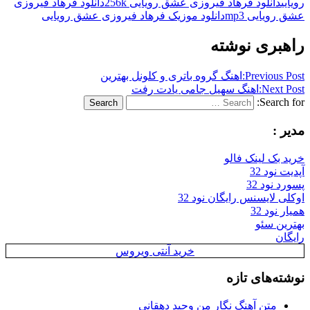
رویایی
دانلود فرهاد فیروزی عشق رویایی 256k
دانلود فرهاد فیروزی
عشق رویایی mp3
دانلود موزیک فرهاد فیروزی عشق رویایی
راهبری نوشته
Previous Post:
اهنگ گروه باتری و کلونل بهترین
Next Post:
اهنگ سهیل جامی یادت رفت
Search for:
Search
مدیر :
خرید بک لینک فالو
آپدیت نود 32
پسورد نود 32
اوکلی لایسنس رایگان نود 32
همیار نود 32
بهترین سئو
رایگان
خرید آنتی ویروس
نوشته‌های تازه
متن آهنگ نگار من وحید دهقانی