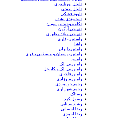
دانیال پورناصری
دانیال نعمتی
داوود فشکی
دسته‌بندی نشده
دکلمه وحید موسویان
دی جی آرگون
دی جی میلاد مظهری
راستین وقاری
راشا
رامتین دلیران
رامتین ریسمان و مصطفی باقری
رامسز
رامین بی باک
رامین بی باک و کاروئل
رامین فاخری
رامین میرزادی
رحیم جوانمردی
رحیم شهریاری
رستاک
رسول کرد
رشید سینایی
رضا احسانی
رضا احمدی