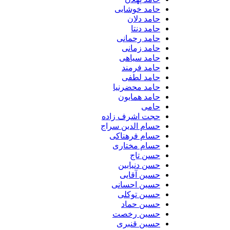
حامد خوشابی
حامد دلان
حامد دنتا
حامد رحمانی
حامد زمانی
حامد سیاهی
حامد فرمند
حامد لطفی
حامد محضرنیا
حامد همایون
حامی
حجت اشرف زاده
حسام الدین سراج
حسام فرهناکی
حسام مختاری
حسن تاج
حسن دنیابین
حسین آقایی
حسین احسانی
حسین توکلی
حسین حماد
حسین رخصت
حسین قنبری