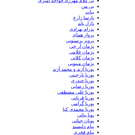
بی کلام مهرزاد خواجه امیری
بی من
بیات
پارسا زارع
پازل باند
پدرام بهزادی
پرواز همای
پرویز پرستویی
پژمان آر جی
پژمان غلامی
پژمان کلانی
پژمان مینویی
پوریا آژند و محمد آژند
پوریا بارجینی
پوریا حیدری
پوریا رضایی
پوریا علی مصطفی
پوریا قربانی
پوریا گرامی
پوریا محمدی کیا
پویا بیاتی
پویان جناتی
پیام دلپسند
پیام فخری