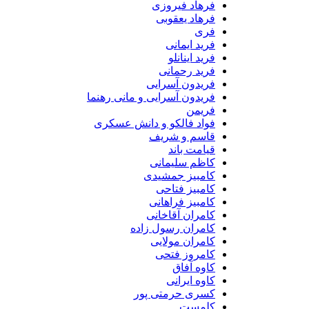
فرهاد فیروزی
فرهاد یعقوبی
فری
فرید ایمانی
فرید اینانلو
فرید رحمانی
فریدون آسرایی
فریدون آسرایی و مانی رهنما
فریمن
فواد فالکو و دانش عسکری
قاسم و شریف
قیامت باند
کاظم سلیمانی
کامبیز جمشیدی
کامبیز فتاحی
کامبیز فراهانی
کامران آقاخانی
کامران رسول زاده
کامران مولایی
کامروز فتحی
کاوه آفاق
کاوه ایرانی
کسری حرمتی پور
کلمست