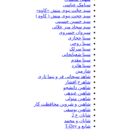
سیامک عباسی
سید حجّت نبوی منش «کاوه»
سید حجت نبوی منش ( کاوه )
سید حسین حسینى
سید سجاد میر علائی
سیروان خسروی
سینا حجازی
سینا روحی
سینا سرلک
سینا شعبانخانی
سینا مقدم
سینا هاترد
شارمین
شاهد سبحانی فر و نیما تاری
شاهرخ افشار
شاهین دانشجو
شاهین عبدهی
شاهین متولی
شاهین و شروین محافظت کار
شاهین یوسفی
شایان ع 2
شایان و محمد
شایع و T-Dey