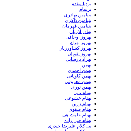
بردیا مقدم
برسام
بنیامین بهادری
بنیامین ذاکری
بنیامین قهرمان
بهادر آذریان
بهروز اوجاقی
بهروز بهرام
بهروز کشاورزیان
بهروز نقویان
بهزاد پارسایی
بهمن
بهمن احمدی
بهمن کاویانی
بهمن معروفی
بهمن نوری
بهنام بانی
بهنام خشوعی
بهنام زرین
بهنام صفوی
بهنام علمشاهی
بهنام قلی زاده
بی کلام علیرضا حیدری