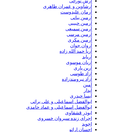
آرش نورائی
آرشاوین و عمران طاهری
آرمان علیدوست
آرمین بیانی
آرمین حبیبی
آرمین سمیعی
آرمین مرسی
آرمین مکری
آروان جوان
آریا حمد الله زاده
آریابد
آریان موسوی
آرین یاری
آزاد طوسی
آزاد نیرومندزاده
آمین
آیدار
آیسا حیدری
ابوالفضل اسماعیلی و علی براتی
ابوالفضل اسماعیلی و عماد حامدی
ابوذر قشقاوی
اجرای زنده سیروان خسروی
اجوید
احسان اراتو