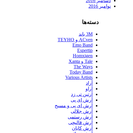
دسامبر 2016
نوامبر 2016
دسته‌ها
3M باند
ACven و TEYHO
Emo Band
Espertip
Homxigen
Tale و Xanta
The Ways
Today Band
Various Artists
آراد
آراو
آرتین تی زد
آرش ای پی
آرش ای پی و مسیح
آرش جلالی
آرش رستمی
آرش قالیچی
آرش کایان