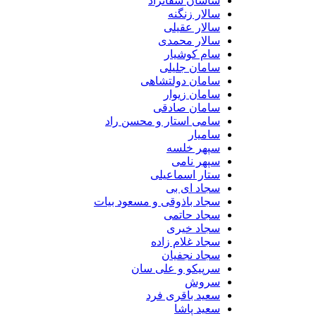
ساسان شفانژاد
سالار زنگنه
سالار عقیلی
سالار محمدی
سام کوشیار
سامان جلیلی
سامان دولتشاهی
سامان زیوار
سامان صادقی
سامی استار و محسن راد
سامیار
سپهر خلسه
سپهر نامی
ستار اسماعیلی
سجاد ای بی
سجاد باذوقی و مسعود بیات
سجاد حاتمی
سجاد خیری
سجاد غلام زاده
سجاد نجفیان
سرپیکو و علی سان
سروش
سعید باقری فرد
سعید پاشا