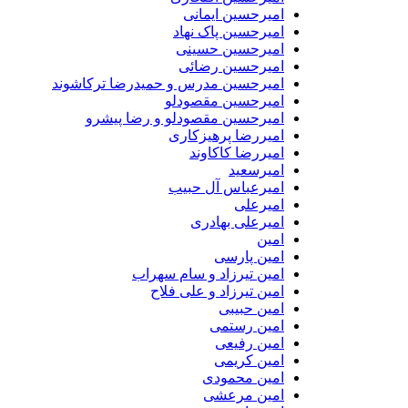
امیرحسین ایمانی
امیرحسین پاک نهاد
امیرحسین حسینی
امیرحسین رضائی
امیرحسین مدرس و حمیدرضا ترکاشوند
امیرحسین مقصودلو
امیرحسین مقصودلو و رضا پیشرو
امیررضا پرهیزکاری
امیررضا کاکاوند
امیرسعید
امیرعباس آل حبیب
امیرعلی
امیرعلی بهادری
امین
امین پارسی
امین تیرزاد و سام سهراب
امین تیرزاد و علی فلاح
امین حبیبی
امین رستمی
امین رفیعی
امین کریمی
امین محمودی
امین مرعشی