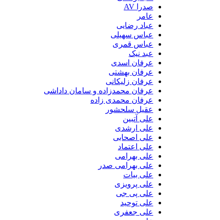
صدرا AV
عامر
عباد رضایی
عباس سهیلی
عباس قمری
عبد نیک
عرفان اسدی
عرفان بهشتی
عرفان زلیکانی
عرفان محمدزاده و سامان داداشی
عرفان محمدی زاده
عقیل سلحشور
علی آتبین
علی ارشدی
علی اصحابی
علی اعتماد
علی بهرامی
علی بهرامی صدر
علی بیات
علی پرویزی
علی پی جی
علی توحید
علی جعفری