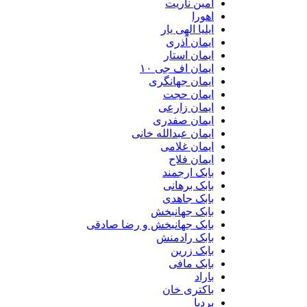
امین ناریت
اهورا
ایلیا الهی یار
ایمان آذری
ایمان استار
ایمان اف جی ۱۰
ایمان جهانگری
ایمان حجت
ایمان زارعی
ایمان صفدری
ایمان عبدالله خانی
ایمان غلامی
ایمان فلاح
بابک ارجمند
بابک برهانی
بابک جاهدی
بابک جهانبخش
بابک جهانبخش و رضا صادقی
بابک رادمنش
بابک زرین
بابک مافی
باراد
باکتری خان
بردیا