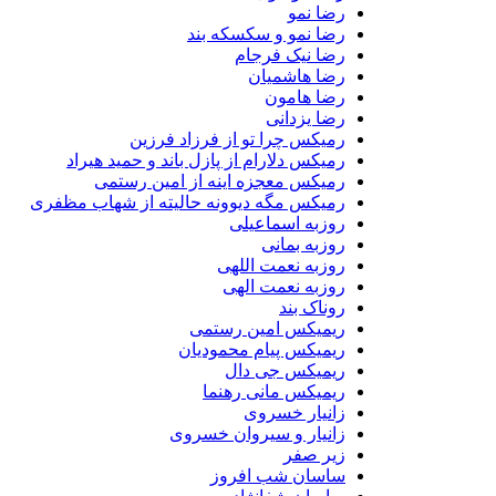
رضا نمو
رضا نمو و سکسکه بند
رضا نیک فرجام
رضا هاشمیان
رضا هامون
رضا یزدانی
رمیکس چرا تو از فرزاد فرزین
رمیکس دلارام از پازل باند و حمید هیراد
رمیکس معجزه اینه از امین رستمی
رمیکس مگه دیوونه حالیته از شهاب مظفری
روزبه اسماعیلی
روزبه بمانی
روزبه نعمت اللهی
روزبه نعمت الهی
روناک بند
ریمیکس امین رستمی
ریمیکس پیام محمودیان
ریمیکس جی دال
ریمیکس مانی رهنما
زانیار خسروی
زانیار و سیروان خسروی
زیر صفر
ساسان شب افروز