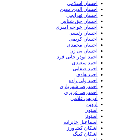
احسان اسلامی
احسان الدین معین
احسان تهرانچی
احسان حق شناس
احسان خواجه امیری
احسان رئیسی
احسان کریمی
احسان محمدی
احسان نی زن
احمد ابوذر خانی فرد
احمد سعیدی
احمد صفایی
احمد هادی
احمد ولی زاده
احمدرضا شهریاری
احمدرضا عزیزی
ادریس غلامی
اروین
استون
استونا
اسماعیل خانزاده
اشکان کشاورز
اشکان کینگ
اشوان