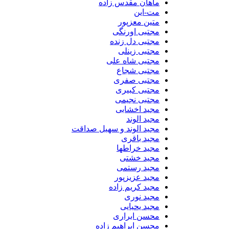
ماهان مقدس زاده
مت-این
متین معزپور
مجتبی اورنگی
مجتبی دل زنده
مجتبی زینلی
مجتبی شاه علی
مجتبی شجاع
مجتبی صفری
مجتبی کبیری
مجتبی نجیمی
مجید اخشابی
مجید الوند‎
مجید الوند و سهیل صداقت
مجید باقری
مجید خراطها
مجید خشتی
مجید رستمی
مجید عزیزپور
مجید کریم زاده
مجید نوری
مجید یحیایی
محسن ابراری
محسن ابراهیم زاده