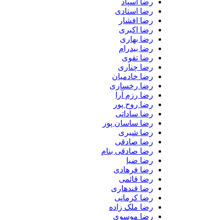
رضا اسپاد
رضا استادی
رضا افشار
رضا اکبری
رضا بهاری
رضا بیدرام
رضا تقوی
رضا چناری
رضا خادمیان
رضا رخساری
رضا رزم آرا
رضا روح پور
رضا ساداتی
رضا ساسان پور
رضا شیری
رضا صادقی
رضا صادقی بنام
رضا ضیا
رضا فرهادی
رضا قائمی
رضا قندهاری
رضا کرمانی
رضا ملک زاده
رضا موسوی