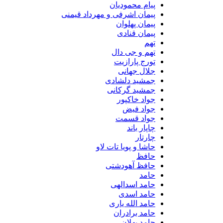
پیام محمودیان
پیمان اشرفی و مهرداد قیمنی
پیمان پهلوان
پیمان قنادی
تهم
تهم و جی دال
تورج پارازیت
جلال جهانی
جمشید دلشادی
جمشید گرکانی
جواد خاکپور
جواد فیض
جواد قسمت
چاپار باند
چارتار
حاشا و پویا تات لاو
حافظ
حافظ آهودشتی
حامد
حامد اسدالهی
حامد اسدی
حامد الله یاری
حامد برادران
حامد پهلان