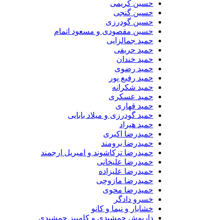
حسین کریمی
حسین گنجی
حسین گودرزی
حسین مقصودی و مسعود اتمام
حمید جمالزایی
حمید حریفی
حمید خندان
حمید رضوی
حمید رفیع پور
حمید شکرانه
حمید عسکری
حمید قهاری
حمید گودرزی و میلاد بابایی
حمید هیراد
حمیدرضا اکبری
حمیدرضا برومند
حمیدرضا ترکاشوند و امیریل ارجمند
حمیدرضا علیخانی
حمیدرضا علیزاده
حمیدرضا مازوچی
حمیدرضا محوی
خسرو دادگر
خشایار و نیما و کانو
داریوش جمشیدی و کامبیز جمشیدی