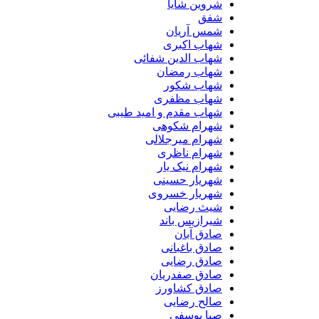
شروین شایا
شفق
شمس آریان
شهاب اکبری
شهاب الدین شفائی
شهاب رمضان
شهاب شکور
شهاب مظفری
شهاب مقدم و امید طیبی
شهرام شکوهی
شهرام میرجلالی
شهرام ناظری
شهرام نیک یار
شهریار حسینی
شهریار خسروی
شیث رضایی
شیرازیس باند
صادق آبان
صادق باغبانی
صادق رضایی
صادق صفدریان
صادق کشاورز
صالح رضایی
صبا یوسفی