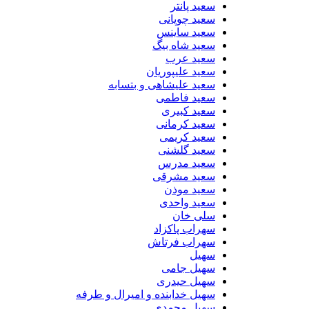
سعید پانتر
سعید چوپانی
سعید ساینس
سعید شاه بیگ
سعید عرب
سعید علیپوریان
سعید علیشاهی و بتسابه
سعید فاطمی
سعید کبیری
سعید کرمانی
سعید کریمی
سعید گلشنی
سعید مدرس
سعید مشرقی
سعید موذن
سعید واحدی
سلی خان
سهراب پاکزاد
سهراب فرتاش
سهیل
سهیل جامی
سهیل حیدری
سهیل خدابنده و امیرال و طرفه
سهیل محمدی