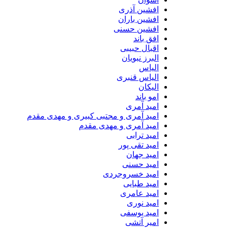
افشین آذری
افشین باران
افشین حسنی
افق باند
اقبال حبیبی
البرز نبویان
الیاس
الیاس قنبرى
الیکان
امو باند
امید آمری
امید آمری و مجتبی کبیری و مهدى مقدم
امید آمری و مهدی مقدم
امید ترابی
امید تقی پور
امید جهان
امید حسنی
امید خسروجردی
امید طبایی
امید عامری
امید نوری
امید یوسفی
امیر آتشی