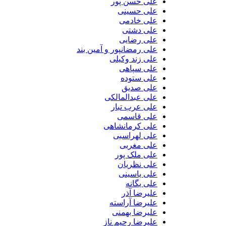
علی حسن پور
علی حسینی
علی خادمی
علی دشتی
علی رضایی
علی رمضانپور و آمین بند
علی زند وکیلی
علی سپاهی
علی ستوده
علی صدیق
علی عبدالمالکی
علی عرب تبار
علی قاسمی
علی کرمانشاهی
علی لهراسبی
علی مغربی
علی ملک پور
علی نظریان
علی یاسینی
علی یگانه
علیرضا آذر
علیرضا آراسته
علیرضا بهمنی
علیرضا رحیم ناز