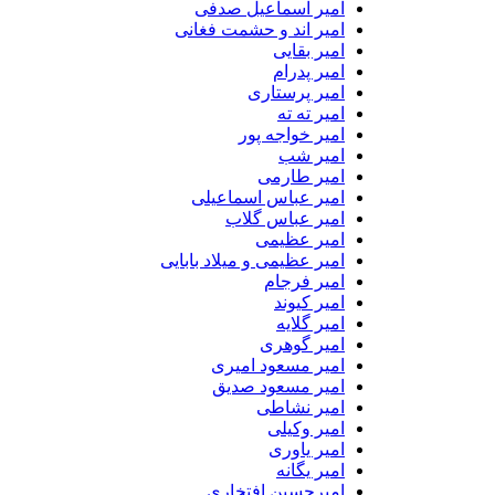
امیر اسماعیل صدفی
امیر اند و حشمت فغانی
امیر بقایی
امیر پدرام
امیر پرستاری
امیر ته ته
امیر خواجه پور
امیر شب
امیر طارمی
امیر عباس اسماعیلی
امیر عباس گلاب
امیر عظیمی
امیر عظیمی و میلاد بابایی
امیر فرجام
امیر کیوند
امیر گلایه
امیر گوهری
امیر مسعود امیری
امیر مسعود صدیق
امیر نشاطی
امیر وکیلی
امیر یاوری
امیر یگانه
امیرحسین افتخاری