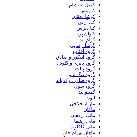
کمیل احتشام
کوروش
کوشا دهقان
کی آرش
کیا دپرس
کیوان پویا
گرام بند
گرشا رضایی
گروه آفتاب
گروه اپیکور و صادق
گروه باتری و کلونل
گروه پالت
گروه دنگ شو
گروه سان دارک باند
گروه سون
گمیلو بند
لیون
مازیار فلاحی
ماکان
مانی ارمغان
مانی رهنما
مانی کاکاوند
ماهان بهرام خان