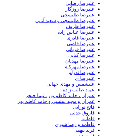
علیرضا رضایی
علیرضا روزگار
علیرضا طلیسچی
علیرضا طلیسچی و سعید آتانی
علیرضا ظریف
علیرضا عباس زاده
علیرضا قادری
علیرضا قاضی
علیرضا قربانی
علیرضا کیایی
علیرضا مهدیان
علیرضا مهرکام
علیرضا ندرلو
علیرضا ی
علیشمس و مهدی جهانی
عماد طالب زاده
عمران ، حامد کاظم پور ، نیما حنجر
عمران و مجید سنسی و حامد کاظم پور
فاتح نورایی
فاروق جدلی
فاطمه
فاطمه و رضا شیری
فربد بیهقی
فربد یزدانفر