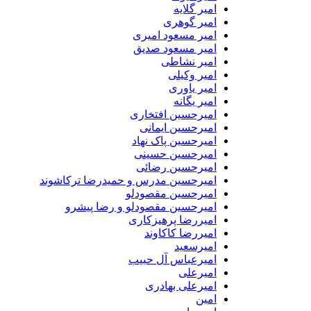
امیر گلایه
امیر گوهری
امیر مسعود امیری
امیر مسعود صدیق
امیر نشاطی
امیر وکیلی
امیر یاوری
امیر یگانه
امیرحسین افتخاری
امیرحسین ایمانی
امیرحسین پاک نهاد
امیرحسین حسینی
امیرحسین رضائی
امیرحسین مدرس و حمیدرضا ترکاشوند
امیرحسین مقصودلو
امیرحسین مقصودلو و رضا پیشرو
امیررضا پرهیزکاری
امیررضا کاکاوند
امیرسعید
امیرعباس آل حبیب
امیرعلی
امیرعلی بهادری
امین