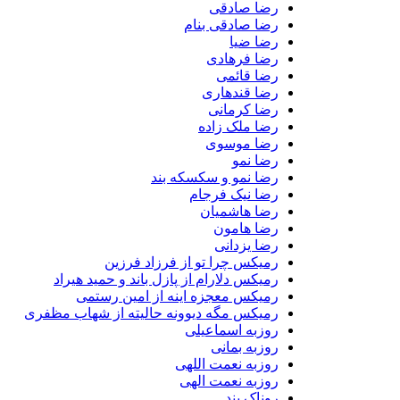
رضا صادقی
رضا صادقی بنام
رضا ضیا
رضا فرهادی
رضا قائمی
رضا قندهاری
رضا کرمانی
رضا ملک زاده
رضا موسوی
رضا نمو
رضا نمو و سکسکه بند
رضا نیک فرجام
رضا هاشمیان
رضا هامون
رضا یزدانی
رمیکس چرا تو از فرزاد فرزین
رمیکس دلارام از پازل باند و حمید هیراد
رمیکس معجزه اینه از امین رستمی
رمیکس مگه دیوونه حالیته از شهاب مظفری
روزبه اسماعیلی
روزبه بمانی
روزبه نعمت اللهی
روزبه نعمت الهی
روناک بند