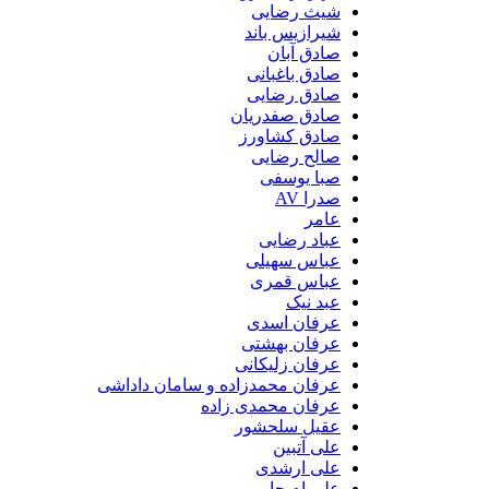
شیث رضایی
شیرازیس باند
صادق آبان
صادق باغبانی
صادق رضایی
صادق صفدریان
صادق کشاورز
صالح رضایی
صبا یوسفی
صدرا AV
عامر
عباد رضایی
عباس سهیلی
عباس قمری
عبد نیک
عرفان اسدی
عرفان بهشتی
عرفان زلیکانی
عرفان محمدزاده و سامان داداشی
عرفان محمدی زاده
عقیل سلحشور
علی آتبین
علی ارشدی
علی اصحابی