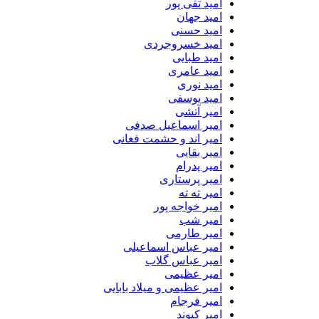
امید تقی پور
امید جهان
امید حسنی
امید خسروجردی
امید طبایی
امید عامری
امید نوری
امید یوسفی
امیر آتشی
امیر اسماعیل صدفی
امیر اند و حشمت فغانی
امیر بقایی
امیر پدرام
امیر پرستاری
امیر ته ته
امیر خواجه پور
امیر شب
امیر طارمی
امیر عباس اسماعیلی
امیر عباس گلاب
امیر عظیمی
امیر عظیمی و میلاد بابایی
امیر فرجام
امیر کیوند