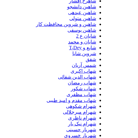
شاهرخ افشار
شاهین دانشجو
شاهین عبدهی
شاهین متولی
شاهین و شروین محافظت کار
شاهین یوسفی
شایان ع 2
شایان و محمد
شایع و T-Dey
شروین شایا
شفق
شمس آریان
شهاب اکبری
شهاب الدین شفائی
شهاب رمضان
شهاب شکور
شهاب مظفری
شهاب مقدم و امید طیبی
شهرام شکوهی
شهرام میرجلالی
شهرام ناظری
شهرام نیک یار
شهریار حسینی
شهریار خسروی