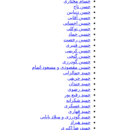
حسام مختاری
حسن تاج
حسن دنیابین
حسین آقایی
حسین احسانی
حسین توکلی
حسین حماد
حسین رخصت
حسین قنبری
حسین کریمی
حسین گنجی
حسین گودرزی
حسین مقصودی و مسعود اتمام
حمید جمالزایی
حمید حریفی
حمید خندان
حمید رضوی
حمید رفیع پور
حمید شکرانه
حمید عسکری
حمید قهاری
حمید گودرزی و میلاد بابایی
حمید هیراد
حمیدرضا اکبری