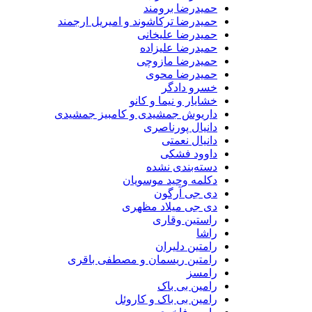
حمیدرضا برومند
حمیدرضا ترکاشوند و امیریل ارجمند
حمیدرضا علیخانی
حمیدرضا علیزاده
حمیدرضا مازوچی
حمیدرضا محوی
خسرو دادگر
خشایار و نیما و کانو
داریوش جمشیدی و کامبیز جمشیدی
دانیال پورناصری
دانیال نعمتی
داوود فشکی
دسته‌بندی نشده
دکلمه وحید موسویان
دی جی آرگون
دی جی میلاد مظهری
راستین وقاری
راشا
رامتین دلیران
رامتین ریسمان و مصطفی باقری
رامسز
رامین بی باک
رامین بی باک و کاروئل