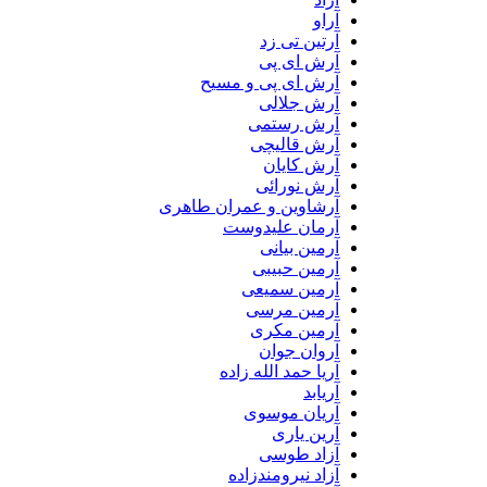
آراو
آرتین تی زد
آرش ای پی
آرش ای پی و مسیح
آرش جلالی
آرش رستمی
آرش قالیچی
آرش کایان
آرش نورائی
آرشاوین و عمران طاهری
آرمان علیدوست
آرمین بیانی
آرمین حبیبی
آرمین سمیعی
آرمین مرسی
آرمین مکری
آروان جوان
آریا حمد الله زاده
آریابد
آریان موسوی
آرین یاری
آزاد طوسی
آزاد نیرومندزاده