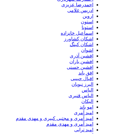
احمدرضا عزیزی
ادریس غلامی
اروین
استون
استونا
اسماعیل خانزاده
اشکان کشاورز
اشکان کینگ
اشوان
افشین آذری
افشین باران
افشین حسنی
افق باند
اقبال حبیبی
البرز نبویان
الیاس
الیاس قنبرى
الیکان
امو باند
امید آمری
امید آمری و مجتبی کبیری و مهدى مقدم
امید آمری و مهدی مقدم
امید ترابی