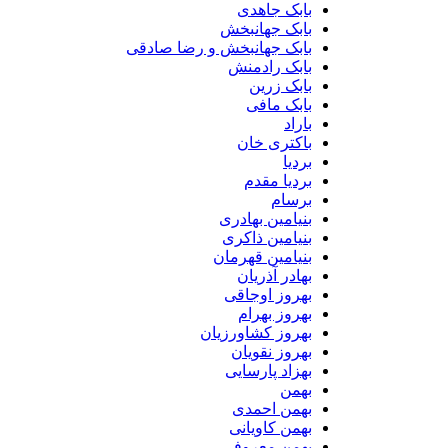
بابک جاهدی
بابک جهانبخش
بابک جهانبخش و رضا صادقی
بابک رادمنش
بابک زرین
بابک مافی
باراد
باکتری خان
بردیا
بردیا مقدم
برسام
بنیامین بهادری
بنیامین ذاکری
بنیامین قهرمان
بهادر آذریان
بهروز اوجاقی
بهروز بهرام
بهروز کشاورزیان
بهروز نقویان
بهزاد پارسایی
بهمن
بهمن احمدی
بهمن کاویانی
بهمن معروفی