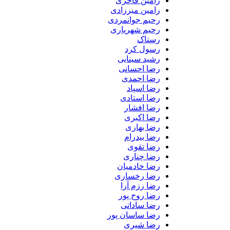
رامین فاخری
رامین میرزادی
رحیم جوانمردی
رحیم شهریاری
رستاک
رسول کرد
رشید سینایی
رضا احسانی
رضا احمدی
رضا اسپاد
رضا استادی
رضا افشار
رضا اکبری
رضا بهاری
رضا بیدرام
رضا تقوی
رضا چناری
رضا خادمیان
رضا رخساری
رضا رزم آرا
رضا روح پور
رضا ساداتی
رضا ساسان پور
رضا شیری