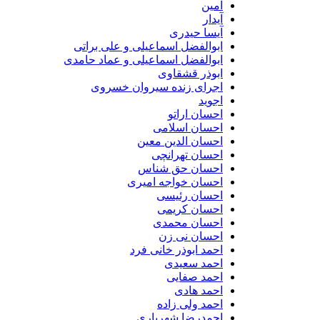
آمین
آیدار
آیسا حیدری
ابوالفضل اسماعیلی و علی براتی
ابوالفضل اسماعیلی و عماد حامدی
ابوذر قشقاوی
اجرای زنده سیروان خسروی
اجوید
احسان اراتو
احسان اسلامی
احسان الدین معین
احسان تهرانچی
احسان حق شناس
احسان خواجه امیری
احسان رئیسی
احسان کریمی
احسان محمدی
احسان نی زن
احمد ابوذر خانی فرد
احمد سعیدی
احمد صفایی
احمد هادی
احمد ولی زاده
احمدرضا شهریاری