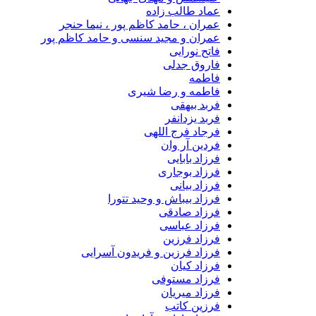
عماد طالب زاده
عمران ، حامد کاظم پور ، نیما حنجر
عمران و مجید سنسی و حامد کاظم پور
فاتح نورایی
فاروق جدلی
فاطمه
فاطمه و رضا شیری
فربد بیهقی
فربد یزدانفر
فرجاد فرج اللهی
فردین آر وان
فرزاد بابایی
فرزاد بوجاری
فرزاد بیانی
فرزاد بیباش و وحید تتورا
فرزاد صادقی
فرزاد عباسی
فرزاد فرزین
فرزاد فرزین و فریدون آسرایی
فرزاد کیان
فرزاد مستوفی
فرزاد میریان
فرزین کاتب