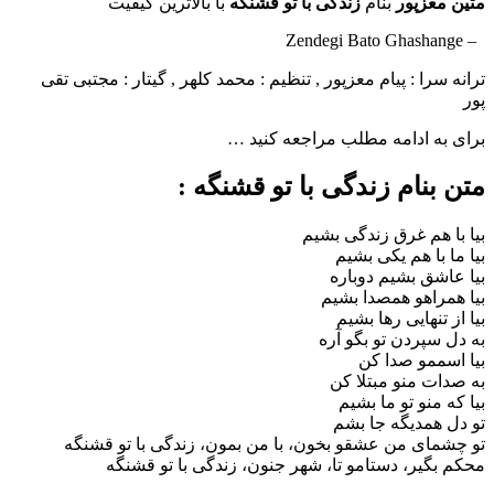
زپور
بنام
زندگی با تو قشنگه
با بالاترین کیفیت
 : پیام معزپور , تنظیم : محمد کلهر , گیتار : مجتبی تقی
ادامه مطلب مراجعه کنید …
ام زندگی با تو قشنگه :
م غرق زندگی بشیم
 هم یکی بشیم
 بشیم دوباره
هو همصدا بشیم
هایی رها بشیم
ردن تو بگو آره
و صدا کن
منو مبتلا کن
و تو ما بشیم
دیگه جا بش
م
 من عشقو بخون، با من بمون، زندگی با تو قشنگه
ر، دستامو تا، شهر جنون، زندگی با تو قشنگه