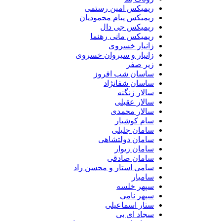
ریمیکس امین رستمی
ریمیکس پیام محمودیان
ریمیکس جی دال
ریمیکس مانی رهنما
زانیار خسروی
زانیار و سیروان خسروی
زیر صفر
ساسان شب افروز
ساسان شفانژاد
سالار زنگنه
سالار عقیلی
سالار محمدی
سام کوشیار
سامان جلیلی
سامان دولتشاهی
سامان زیوار
سامان صادقی
سامی استار و محسن راد
سامیار
سپهر خلسه
سپهر نامی
ستار اسماعیلی
سجاد ای بی