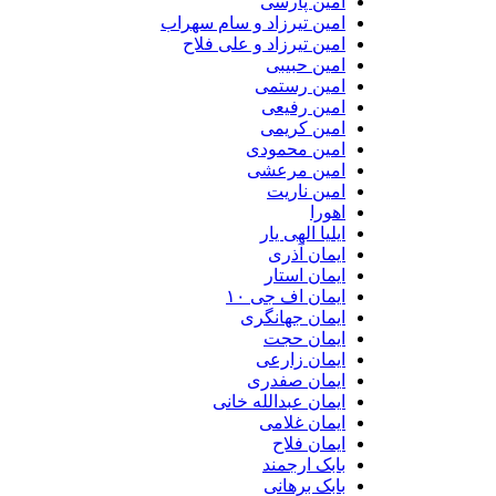
امین پارسی
امین تیرزاد و سام سهراب
امین تیرزاد و علی فلاح
امین حبیبی
امین رستمی
امین رفیعی
امین کریمی
امین محمودی
امین مرعشی
امین ناریت
اهورا
ایلیا الهی یار
ایمان آذری
ایمان استار
ایمان اف جی ۱۰
ایمان جهانگری
ایمان حجت
ایمان زارعی
ایمان صفدری
ایمان عبدالله خانی
ایمان غلامی
ایمان فلاح
بابک ارجمند
بابک برهانی