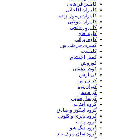
کامبیز فراهانی
کامران آقاخانی
کامران رسول زاده
کامران مولایی
کامروز فتحی
کاوه آفاق
کاوه ایرانی
کسری حرمتی پور
کلمست
کمیل احتشام
کوروش
کوشا دهقان
کی آرش
کیا دپرس
کیوان پویا
گرام بند
گرشا رضایی
گروه آفتاب
گروه اپیکور و صادق
گروه باتری و کلونل
گروه پالت
گروه دنگ شو
گروه سان دارک باند