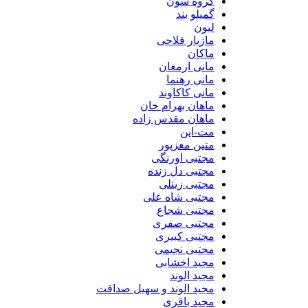
گروه سون
گمیلو بند
لیون
مازیار فلاحی
ماکان
مانی ارمغان
مانی رهنما
مانی کاکاوند
ماهان بهرام خان
ماهان مقدس زاده
مت-این
متین معزپور
مجتبی اورنگی
مجتبی دل زنده
مجتبی زینلی
مجتبی شاه علی
مجتبی شجاع
مجتبی صفری
مجتبی کبیری
مجتبی نجیمی
مجید اخشابی
مجید الوند‎
مجید الوند و سهیل صداقت
مجید باقری