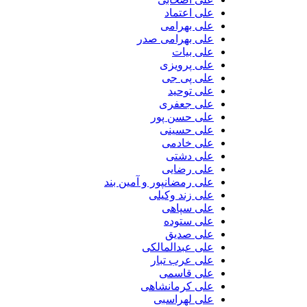
علی اعتماد
علی بهرامی
علی بهرامی صدر
علی بیات
علی پرویزی
علی پی جی
علی توحید
علی جعفری
علی حسن پور
علی حسینی
علی خادمی
علی دشتی
علی رضایی
علی رمضانپور و آمین بند
علی زند وکیلی
علی سپاهی
علی ستوده
علی صدیق
علی عبدالمالکی
علی عرب تبار
علی قاسمی
علی کرمانشاهی
علی لهراسبی