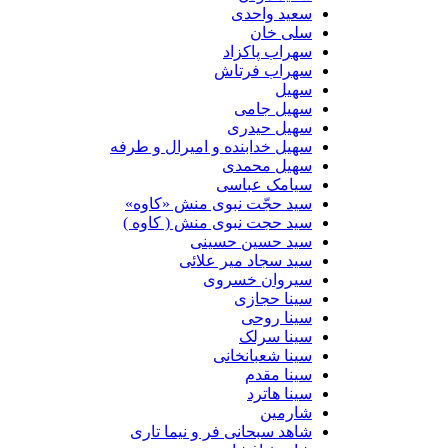
سعید واحدی
سلی خان
سهراب پاکزاد
سهراب فرتاش
سهیل
سهیل جامی
سهیل حیدری
سهیل خدابنده و امیرال و طرفه
سهیل محمدی
سیامک عباسی
سید حجّت نبوی منش «کاوه»
سید حجت نبوی منش ( کاوه )
سید حسین حسینى
سید سجاد میر علائی
سیروان خسروی
سینا حجازی
سینا روحی
سینا سرلک
سینا شعبانخانی
سینا مقدم
سینا هاترد
شارمین
شاهد سبحانی فر و نیما تاری