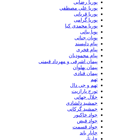
پوریا رضایی
پوریا علی مصطفی
پوریا قربانی
پوریا گرامی
پوریا محمدی کیا
پویا بیاتی
پویان جناتی
پیام دلپسند
پیام فخری
پیام محمودیان
پیمان اشرفی و مهرداد قیمنی
پیمان پهلوان
پیمان قنادی
تهم
تهم و جی دال
تورج پارازیت
جلال جهانی
جمشید دلشادی
جمشید گرکانی
جواد خاکپور
جواد فیض
جواد قسمت
چاپار باند
چارتار