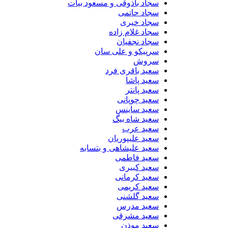
سجاد باذوقی و مسعود بیات
سجاد حاتمی
سجاد خیری
سجاد غلام زاده
سجاد نجفیان
سرپیکو و علی سان
سروش
سعید باقری فرد
سعید پاشا
سعید پانتر
سعید چوپانی
سعید ساینس
سعید شاه بیگ
سعید عرب
سعید علیپوریان
سعید علیشاهی و بتسابه
سعید فاطمی
سعید کبیری
سعید کرمانی
سعید کریمی
سعید گلشنی
سعید مدرس
سعید مشرقی
سعید موذن