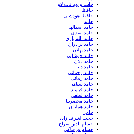
حاشا و پویا تات لاو
حافظ
حافظ آهودشتی
حامد
حامد اسدالهی
حامد اسدی
حامد الله یاری
حامد برادران
حامد پهلان
حامد خوشابی
حامد دلان
حامد دنتا
حامد رحمانی
حامد زمانی
حامد سیاهی
حامد فرمند
حامد لطفی
حامد محضرنیا
حامد همایون
حامی
حجت اشرف زاده
حسام الدین سراج
حسام فرهناکی