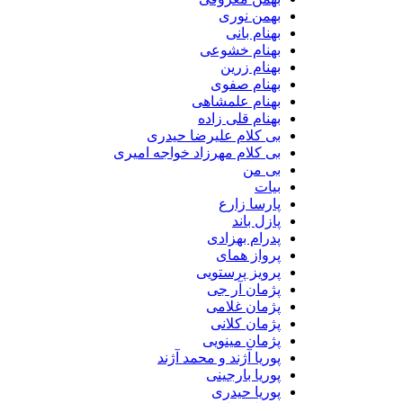
بهمن نوری
بهنام بانی
بهنام خشوعی
بهنام زرین
بهنام صفوی
بهنام علمشاهی
بهنام قلی زاده
بی کلام علیرضا حیدری
بی کلام مهرزاد خواجه امیری
بی من
بیات
پارسا زارع
پازل باند
پدرام بهزادی
پرواز همای
پرویز پرستویی
پژمان آر جی
پژمان غلامی
پژمان کلانی
پژمان مینویی
پوریا آژند و محمد آژند
پوریا بارجینی
پوریا حیدری