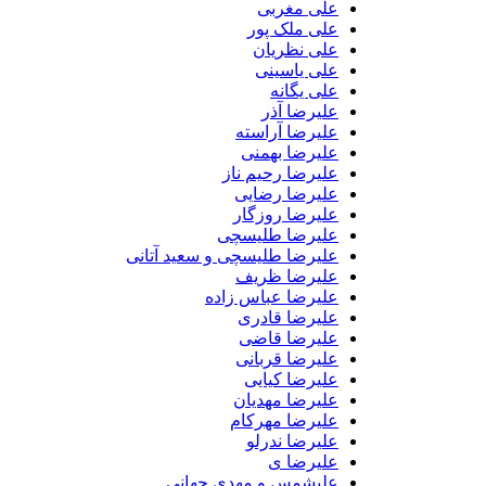
علی مغربی
علی ملک پور
علی نظریان
علی یاسینی
علی یگانه
علیرضا آذر
علیرضا آراسته
علیرضا بهمنی
علیرضا رحیم ناز
علیرضا رضایی
علیرضا روزگار
علیرضا طلیسچی
علیرضا طلیسچی و سعید آتانی
علیرضا ظریف
علیرضا عباس زاده
علیرضا قادری
علیرضا قاضی
علیرضا قربانی
علیرضا کیایی
علیرضا مهدیان
علیرضا مهرکام
علیرضا ندرلو
علیرضا ی
علیشمس و مهدی جهانی