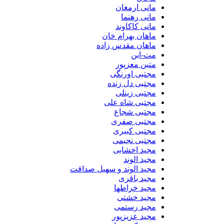
مانی ارمغان
مانی رهنما
مانی کاکاوند
ماهان بهرام خان
ماهان مقدس زاده
مت-این
متین معزپور
مجتبی اورنگی
مجتبی دل زنده
مجتبی زینلی
مجتبی شاه علی
مجتبی شجاع
مجتبی صفری
مجتبی کبیری
مجتبی نجیمی
مجید اخشابی
مجید الوند‎
مجید الوند و سهیل صداقت
مجید باقری
مجید خراطها
مجید خشتی
مجید رستمی
مجید عزیزپور