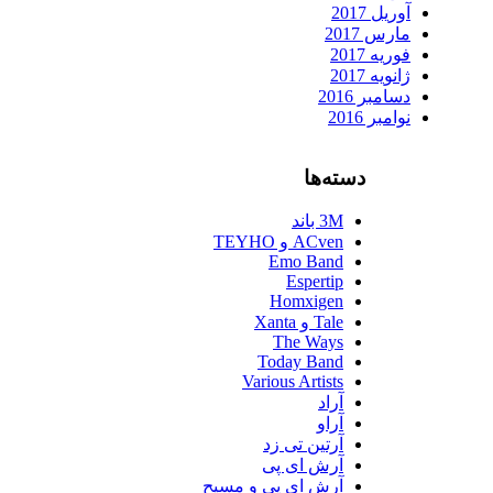
آوریل 2017
مارس 2017
فوریه 2017
ژانویه 2017
دسامبر 2016
نوامبر 2016
دسته‌ها
3M باند
ACven و TEYHO
Emo Band
Espertip
Homxigen
Tale و Xanta
The Ways
Today Band
Various Artists
آراد
آراو
آرتین تی زد
آرش ای پی
آرش ای پی و مسیح