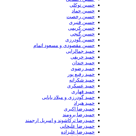
حسین توکلی
حسین حماد
حسین رخصت
حسین قنبری
حسین کریمی
حسین گنجی
حسین گودرزی
حسین مقصودی و مسعود اتمام
حمید جمالزایی
حمید حریفی
حمید خندان
حمید رضوی
حمید رفیع پور
حمید شکرانه
حمید عسکری
حمید قهاری
حمید گودرزی و میلاد بابایی
حمید هیراد
حمیدرضا اکبری
حمیدرضا برومند
حمیدرضا ترکاشوند و امیریل ارجمند
حمیدرضا علیخانی
حمیدرضا علیزاده