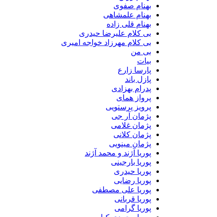
بهنام صفوی
بهنام علمشاهی
بهنام قلی زاده
بی کلام علیرضا حیدری
بی کلام مهرزاد خواجه امیری
بی من
بیات
پارسا زارع
پازل باند
پدرام بهزادی
پرواز همای
پرویز پرستویی
پژمان آر جی
پژمان غلامی
پژمان کلانی
پژمان مینویی
پوریا آژند و محمد آژند
پوریا بارجینی
پوریا حیدری
پوریا رضایی
پوریا علی مصطفی
پوریا قربانی
پوریا گرامی