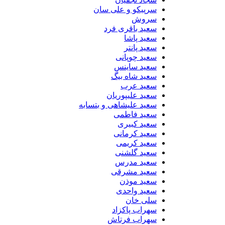
سرپیکو و علی سان
سروش
سعید باقری فرد
سعید پاشا
سعید پانتر
سعید چوپانی
سعید ساینس
سعید شاه بیگ
سعید عرب
سعید علیپوریان
سعید علیشاهی و بتسابه
سعید فاطمی
سعید کبیری
سعید کرمانی
سعید کریمی
سعید گلشنی
سعید مدرس
سعید مشرقی
سعید موذن
سعید واحدی
سلی خان
سهراب پاکزاد
سهراب فرتاش