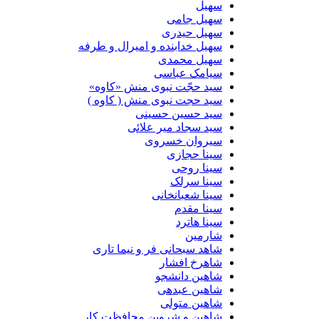
سهیل
سهیل جامی
سهیل حیدری
سهیل خدابنده و امیرال و طرفه
سهیل محمدی
سیامک عباسی
سید حجّت نبوی منش «کاوه»
سید حجت نبوی منش ( کاوه )
سید حسین حسینى
سید سجاد میر علائی
سیروان خسروی
سینا حجازی
سینا روحی
سینا سرلک
سینا شعبانخانی
سینا مقدم
سینا هاترد
شارمین
شاهد سبحانی فر و نیما تاری
شاهرخ افشار
شاهین دانشجو
شاهین عبدهی
شاهین متولی
شاهین و شروین محافظت کار