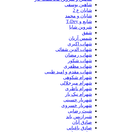
شاهین یوسفی
شایان ع 2
شایان و محمد
شایع و T-Dey
شروین شایا
شفق
شمس آریان
شهاب اکبری
شهاب الدین شفائی
شهاب رمضان
شهاب شکور
شهاب مظفری
شهاب مقدم و امید طیبی
شهرام شکوهی
شهرام میرجلالی
شهرام ناظری
شهرام نیک یار
شهریار حسینی
شهریار خسروی
شیث رضایی
شیرازیس باند
صادق آبان
صادق باغبانی