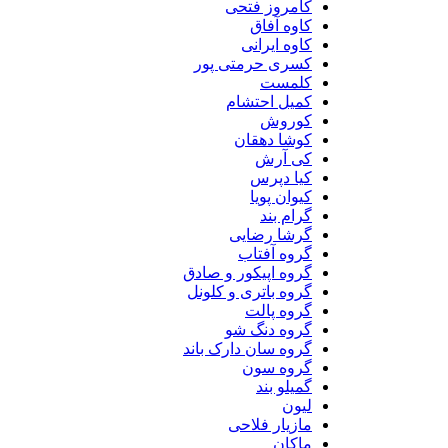
کامروز فتحی
کاوه آفاق
کاوه ایرانی
کسری حرمتی پور
کلمست
کمیل احتشام
کوروش
کوشا دهقان
کی آرش
کیا دپرس
کیوان پویا
گرام بند
گرشا رضایی
گروه آفتاب
گروه اپیکور و صادق
گروه باتری و کلونل
گروه پالت
گروه دنگ شو
گروه سان دارک باند
گروه سون
گمیلو بند
لیون
مازیار فلاحی
ماکان