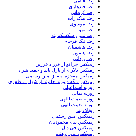
رضا قائمی
رضا قندهاری
رضا کرمانی
رضا ملک زاده
رضا موسوی
رضا نمو
رضا نمو و سکسکه بند
رضا نیک فرجام
رضا هاشمیان
رضا هامون
رضا یزدانی
رمیکس چرا تو از فرزاد فرزین
رمیکس دلارام از پازل باند و حمید هیراد
رمیکس معجزه اینه از امین رستمی
رمیکس مگه دیوونه حالیته از شهاب مظفری
روزبه اسماعیلی
روزبه بمانی
روزبه نعمت اللهی
روزبه نعمت الهی
روناک بند
ریمیکس امین رستمی
ریمیکس پیام محمودیان
ریمیکس جی دال
ریمیکس مانی رهنما