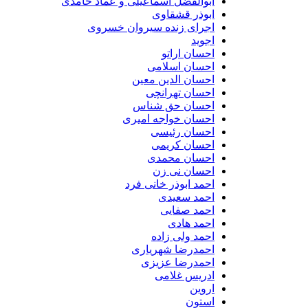
ابوالفضل اسماعیلی و عماد حامدی
ابوذر قشقاوی
اجرای زنده سیروان خسروی
اجوید
احسان اراتو
احسان اسلامی
احسان الدین معین
احسان تهرانچی
احسان حق شناس
احسان خواجه امیری
احسان رئیسی
احسان کریمی
احسان محمدی
احسان نی زن
احمد ابوذر خانی فرد
احمد سعیدی
احمد صفایی
احمد هادی
احمد ولی زاده
احمدرضا شهریاری
احمدرضا عزیزی
ادریس غلامی
اروین
استون