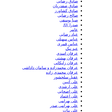
صادق رضایی
صادق صفدریان
صادق کشاورز
صالح رضایی
صبا یوسفی
صدرا AV
عامر
عباد رضایی
عباس سهیلی
عباس قمری
عبد نیک
عرفان اسدی
عرفان بهشتی
عرفان زلیکانی
عرفان محمدزاده و سامان داداشی
عرفان محمدی زاده
عقیل سلحشور
علی آتبین
علی ارشدی
علی اصحابی
علی اعتماد
علی بهرامی
علی بهرامی صدر
علی بیات