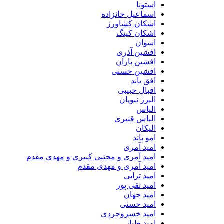
استونا
اسماعیل خانزاده
اشکان کشاورز
اشکان کینگ
اشوان
افشین آذری
افشین باران
افشین حسنی
افق باند
اقبال حبیبی
البرز نبویان
الیاس
الیاس قنبرى
الیکان
امو باند
امید آمری
امید آمری و مجتبی کبیری و مهدى مقدم
امید آمری و مهدی مقدم
امید ترابی
امید تقی پور
امید جهان
امید حسنی
امید خسروجردی
امید طبایی