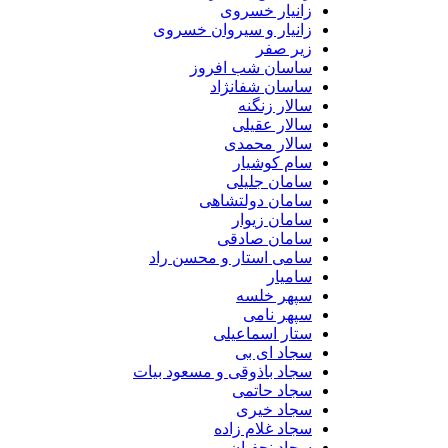
زانیار خسروی
زانیار و سیروان خسروی
زیر صفر
ساسان شب افروز
ساسان شفانژاد
سالار زنگنه
سالار عقیلی
سالار محمدی
سام کوشیار
سامان جلیلی
سامان دولتشاهی
سامان زیوار
سامان صادقی
سامی استار و محسن راد
سامیار
سپهر خلسه
سپهر نامی
ستار اسماعیلی
سجاد ای بی
سجاد باذوقی و مسعود بیات
سجاد حاتمی
سجاد خیری
سجاد غلام زاده
سجاد نجفیان