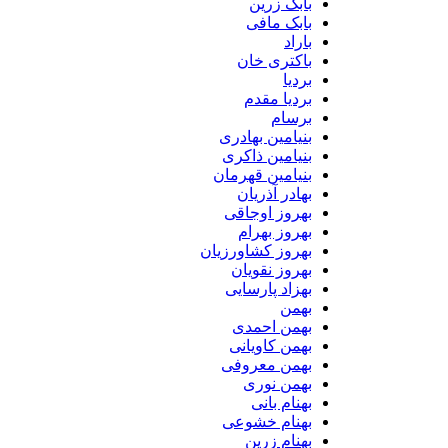
بابک زرین
بابک مافی
باراد
باکتری خان
بردیا
بردیا مقدم
برسام
بنیامین بهادری
بنیامین ذاکری
بنیامین قهرمان
بهادر آذریان
بهروز اوجاقی
بهروز بهرام
بهروز کشاورزیان
بهروز نقویان
بهزاد پارسایی
بهمن
بهمن احمدی
بهمن کاویانی
بهمن معروفی
بهمن نوری
بهنام بانی
بهنام خشوعی
بهنام زرین