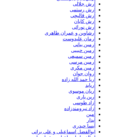
آرش جلالی
آرش رستمی
آرش قالیچی
آرش کایان
آرش نورائی
آرشاوین و عمران طاهری
آرمان علیدوست
آرمین بیانی
آرمین حبیبی
آرمین سمیعی
آرمین مرسی
آرمین مکری
آروان جوان
آریا حمد الله زاده
آریابد
آریان موسوی
آرین یاری
آزاد طوسی
آزاد نیرومندزاده
آمین
آیدار
آیسا حیدری
ابوالفضل اسماعیلی و علی براتی