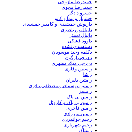
حمیدرضا مازوچی
حمیدرضا محوی
خسرو دادگر
خشایار و نیما و کانو
داریوش جمشیدی و کامبیز جمشیدی
دانیال پورناصری
دانیال نعمتی
داوود فشکی
دسته‌بندی نشده
دکلمه وحید موسویان
دی جی آرگون
دی جی میلاد مظهری
راستین وقاری
راشا
رامتین دلیران
رامتین ریسمان و مصطفی باقری
رامسز
رامین بی باک
رامین بی باک و کاروئل
رامین فاخری
رامین میرزادی
رحیم جوانمردی
رحیم شهریاری
رستاک