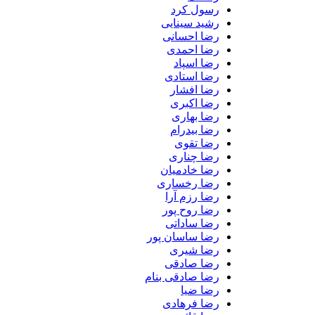
رسول کرد
رشید سینایی
رضا احسانی
رضا احمدی
رضا اسپاد
رضا استادی
رضا افشار
رضا اکبری
رضا بهاری
رضا بیدرام
رضا تقوی
رضا چناری
رضا خادمیان
رضا رخساری
رضا رزم آرا
رضا روح پور
رضا ساداتی
رضا ساسان پور
رضا شیری
رضا صادقی
رضا صادقی بنام
رضا ضیا
رضا فرهادی