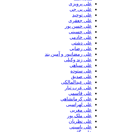
علی پرویزی
علی پی جی
علی توحید
علی جعفری
علی حسن پور
علی حسینی
علی خادمی
علی دشتی
علی رضایی
علی رمضانپور و آمین بند
علی زند وکیلی
علی سپاهی
علی ستوده
علی صدیق
علی عبدالمالکی
علی عرب تبار
علی قاسمی
علی کرمانشاهی
علی لهراسبی
علی مغربی
علی ملک پور
علی نظریان
علی یاسینی