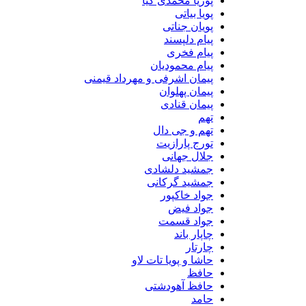
پوریا محمدی کیا
پویا بیاتی
پویان جناتی
پیام دلپسند
پیام فخری
پیام محمودیان
پیمان اشرفی و مهرداد قیمنی
پیمان پهلوان
پیمان قنادی
تهم
تهم و جی دال
تورج پارازیت
جلال جهانی
جمشید دلشادی
جمشید گرکانی
جواد خاکپور
جواد فیض
جواد قسمت
چاپار باند
چارتار
حاشا و پویا تات لاو
حافظ
حافظ آهودشتی
حامد