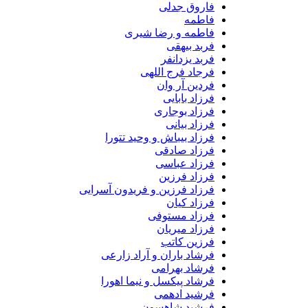
فاروق جدلی
فاطمه
فاطمه و رضا شیری
فربد بیهقی
فربد یزدانفر
فرجاد فرج اللهی
فردین آر وان
فرزاد بابایی
فرزاد بوجاری
فرزاد بیانی
فرزاد بیباش و وحید تتورا
فرزاد صادقی
فرزاد عباسی
فرزاد فرزین
فرزاد فرزین و فریدون آسرایی
فرزاد کیان
فرزاد مستوفی
فرزاد میریان
فرزین کاتب
فرشاد باران و آراد زارعی
فرشاد بهرامی
فرشاد پیکسل و نیما اهورا
فرشید ادهمی
فرشید شاهسون