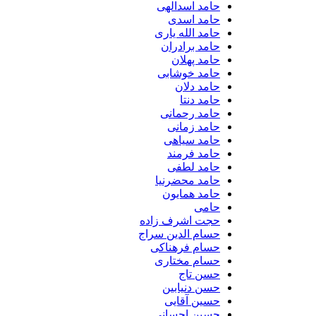
حامد اسدالهی
حامد اسدی
حامد الله یاری
حامد برادران
حامد پهلان
حامد خوشابی
حامد دلان
حامد دنتا
حامد رحمانی
حامد زمانی
حامد سیاهی
حامد فرمند
حامد لطفی
حامد محضرنیا
حامد همایون
حامی
حجت اشرف زاده
حسام الدین سراج
حسام فرهناکی
حسام مختاری
حسن تاج
حسن دنیابین
حسین آقایی
حسین احسانی