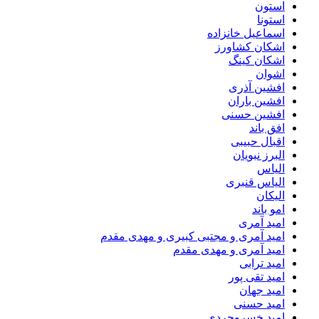
استون
استونا
اسماعیل خانزاده
اشکان کشاورز
اشکان کینگ
اشوان
افشین آذری
افشین باران
افشین حسنی
افق باند
اقبال حبیبی
البرز نبویان
الیاس
الیاس قنبرى
الیکان
امو باند
امید آمری
امید آمری و مجتبی کبیری و مهدى مقدم
امید آمری و مهدی مقدم
امید ترابی
امید تقی پور
امید جهان
امید حسنی
امید خسروجردی