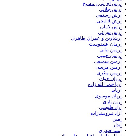
آرش ای پی و مسیح
آرش جلالی
آرش رستمی
آرش قالیچی
آرش کایان
آرش نورائی
آرشاوین و عمران طاهری
آرمان علیدوست
آرمین بیانی
آرمین حبیبی
آرمین سمیعی
آرمین مرسی
آرمین مکری
آروان جوان
آریا حمد الله زاده
آریابد
آریان موسوی
آرین یاری
آزاد طوسی
آزاد نیرومندزاده
آمین
آیدار
آیسا حیدری