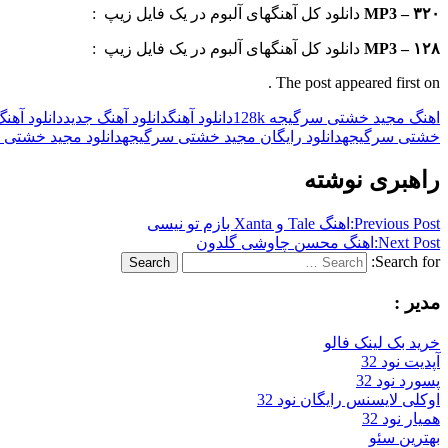
MP3 – ۳۲۰
دانلود کل آهنگهای آلبوم در یک فایل زیپ :
MP3 – ۱۲۸
دانلود کل آهنگهای آلبوم در یک فایل زیپ :
The post appeared first on .
اهنگ مجید خشتی سرگیجه 128k
دانلود آهنگ
دانلود آهنگ جدید
دانلود آه
خشتی سرگیجه
دانلود رایگان مجید خشتی سرگیجه
دانلود مجید خشتی 
راهبری نوشته
Previous Post:
اهنگ Tale و Xanta بازم تو نیسی
Next Post:
اهنگ محسن چاوشی گلدون
Search for:
Search
مدیر :
خرید بک لینک فالو
آپدیت نود 32
پسورد نود 32
اوکلی لایسنس رایگان نود 32
همیار نود 32
بهترین سئو