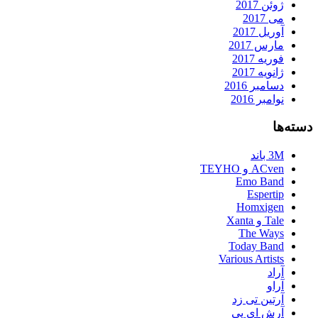
ژوئن 2017
می 2017
آوریل 2017
مارس 2017
فوریه 2017
ژانویه 2017
دسامبر 2016
نوامبر 2016
دسته‌ها
3M باند
ACven و TEYHO
Emo Band
Espertip
Homxigen
Tale و Xanta
The Ways
Today Band
Various Artists
آراد
آراو
آرتین تی زد
آرش ای پی