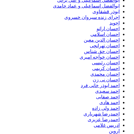
ابوالفضل اسماعیلی و علی براتی
ابوالفضل اسماعیلی و عماد حامدی
ابوذر قشقاوی
اجرای زنده سیروان خسروی
اجوید
احسان اراتو
احسان اسلامی
احسان الدین معین
احسان تهرانچی
احسان حق شناس
احسان خواجه امیری
احسان رئیسی
احسان کریمی
احسان محمدی
احسان نی زن
احمد ابوذر خانی فرد
احمد سعیدی
احمد صفایی
احمد هادی
احمد ولی زاده
احمدرضا شهریاری
احمدرضا عزیزی
ادریس غلامی
اروین