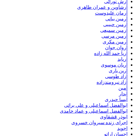
آرش نورائی
آرشاوین و عمران طاهری
آرمان علیدوست
آرمین بیانی
آرمین حبیبی
آرمین سمیعی
آرمین مرسی
آرمین مکری
آروان جوان
آریا حمد الله زاده
آریابد
آریان موسوی
آرین یاری
آزاد طوسی
آزاد نیرومندزاده
آمین
آیدار
آیسا حیدری
ابوالفضل اسماعیلی و علی براتی
ابوالفضل اسماعیلی و عماد حامدی
ابوذر قشقاوی
اجرای زنده سیروان خسروی
اجوید
احسان اراتو