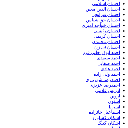
احسان اسلامی
احسان الدین معین
احسان تهرانچی
احسان حق شناس
احسان خواجه امیری
احسان رئیسی
احسان کریمی
احسان محمدی
احسان نی زن
احمد ابوذر خانی فرد
احمد سعیدی
احمد صفایی
احمد هادی
احمد ولی زاده
احمدرضا شهریاری
احمدرضا عزیزی
ادریس غلامی
اروین
استون
استونا
اسماعیل خانزاده
اشکان کشاورز
اشکان کینگ