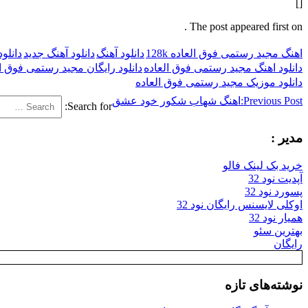
[]
The post appeared first on .
اهنگ مجید رستمی فوق العاده 128k
دانلود آهنگ
دانلود آهنگ جدید
دانلو
دانلود اهنگ مجید رستمی فوق العاده
دانلود رایگان مجید رستمی فوق ا
دانلود موزیک مجید رستمی فوق العاده
Previous Post:
اهنگ شهاب شکور خود عشق
Search for:
مدیر :
خرید بک لینک فالو
آپدیت نود 32
پسورد نود 32
اوکلی لایسنس رایگان نود 32
همیار نود 32
بهترین سئو
رایگان
نوشته‌های تازه