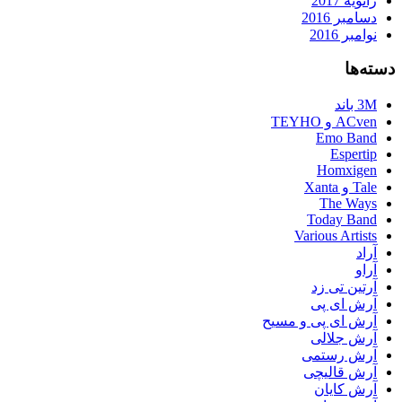
ژانویه 2017
دسامبر 2016
نوامبر 2016
دسته‌ها
3M باند
ACven و TEYHO
Emo Band
Espertip
Homxigen
Tale و Xanta
The Ways
Today Band
Various Artists
آراد
آراو
آرتین تی زد
آرش ای پی
آرش ای پی و مسیح
آرش جلالی
آرش رستمی
آرش قالیچی
آرش کایان