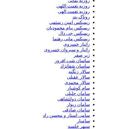
روزبه بمانی
روزبه نعمت اللهی
روزبه نعمت الهی
روناک بند
ریمیکس امین رستمی
ریمیکس پیام محمودیان
ریمیکس جی دال
ریمیکس مانی رهنما
زانیار خسروی
زانیار و سیروان خسروی
زیر صفر
ساسان شب افروز
ساسان شفانژاد
سالار زنگنه
سالار عقیلی
سالار محمدی
سام کوشیار
سامان جلیلی
سامان دولتشاهی
سامان زیوار
سامان صادقی
سامی استار و محسن راد
سامیار
سپهر خلسه