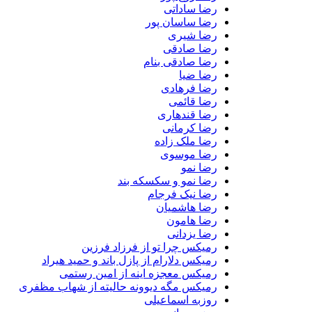
رضا ساداتی
رضا ساسان پور
رضا شیری
رضا صادقی
رضا صادقی بنام
رضا ضیا
رضا فرهادی
رضا قائمی
رضا قندهاری
رضا کرمانی
رضا ملک زاده
رضا موسوی
رضا نمو
رضا نمو و سکسکه بند
رضا نیک فرجام
رضا هاشمیان
رضا هامون
رضا یزدانی
رمیکس چرا تو از فرزاد فرزین
رمیکس دلارام از پازل باند و حمید هیراد
رمیکس معجزه اینه از امین رستمی
رمیکس مگه دیوونه حالیته از شهاب مظفری
روزبه اسماعیلی