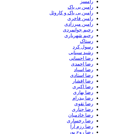
رامسز
رامین بی باک
رامین بی باک و کاروئل
رامین فاخری
رامین میرزادی
رحیم جوانمردی
رحیم شهریاری
رستاک
رسول کرد
رشید سینایی
رضا احسانی
رضا احمدی
رضا اسپاد
رضا استادی
رضا افشار
رضا اکبری
رضا بهاری
رضا بیدرام
رضا تقوی
رضا چناری
رضا خادمیان
رضا رخساری
رضا رزم آرا
رضا روح پور