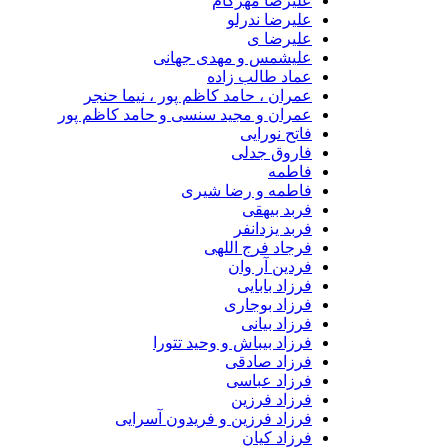
علیرضا مهرکام
علیرضا ندرلو
علیرضا ی
علیشمس و مهدی جهانی
عماد طالب زاده
عمران ، حامد کاظم پور ، نیما حنجر
عمران و مجید سنسی و حامد کاظم پور
فاتح نورایی
فاروق جدلی
فاطمه
فاطمه و رضا شیری
فربد بیهقی
فربد یزدانفر
فرجاد فرج اللهی
فردین آر وان
فرزاد بابایی
فرزاد بوجاری
فرزاد بیانی
فرزاد بیباش و وحید تتورا
فرزاد صادقی
فرزاد عباسی
فرزاد فرزین
فرزاد فرزین و فریدون آسرایی
فرزاد کیان