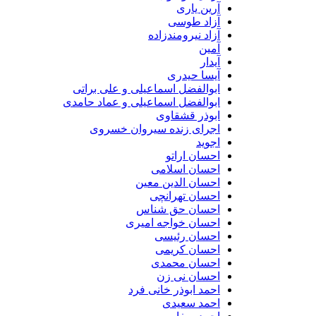
آرین یاری
آزاد طوسی
آزاد نیرومندزاده
آمین
آیدار
آیسا حیدری
ابوالفضل اسماعیلی و علی براتی
ابوالفضل اسماعیلی و عماد حامدی
ابوذر قشقاوی
اجرای زنده سیروان خسروی
اجوید
احسان اراتو
احسان اسلامی
احسان الدین معین
احسان تهرانچی
احسان حق شناس
احسان خواجه امیری
احسان رئیسی
احسان کریمی
احسان محمدی
احسان نی زن
احمد ابوذر خانی فرد
احمد سعیدی