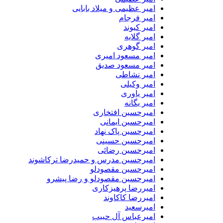
امیر عظیمی و میلاد بابایی
امیر فرجام
امیر کیوند
امیر گلایه
امیر گوهری
امیر مسعود امیری
امیر مسعود صدیق
امیر نشاطی
امیر وکیلی
امیر یاوری
امیر یگانه
امیرحسین افتخاری
امیرحسین ایمانی
امیرحسین پاک نهاد
امیرحسین حسینی
امیرحسین رضائی
امیرحسین مدرس و حمیدرضا ترکاشوند
امیرحسین مقصودلو
امیرحسین مقصودلو و رضا پیشرو
امیررضا پرهیزکاری
امیررضا کاکاوند
امیرسعید
امیرعباس آل حبیب