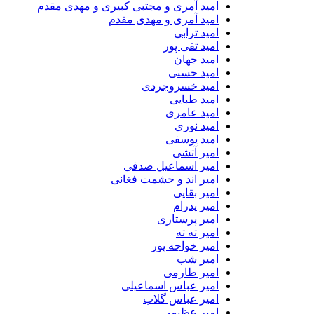
امید آمری و مجتبی کبیری و مهدى مقدم
امید آمری و مهدی مقدم
امید ترابی
امید تقی پور
امید جهان
امید حسنی
امید خسروجردی
امید طبایی
امید عامری
امید نوری
امید یوسفی
امیر آتشی
امیر اسماعیل صدفی
امیر اند و حشمت فغانی
امیر بقایی
امیر پدرام
امیر پرستاری
امیر ته ته
امیر خواجه پور
امیر شب
امیر طارمی
امیر عباس اسماعیلی
امیر عباس گلاب
امیر عظیمی