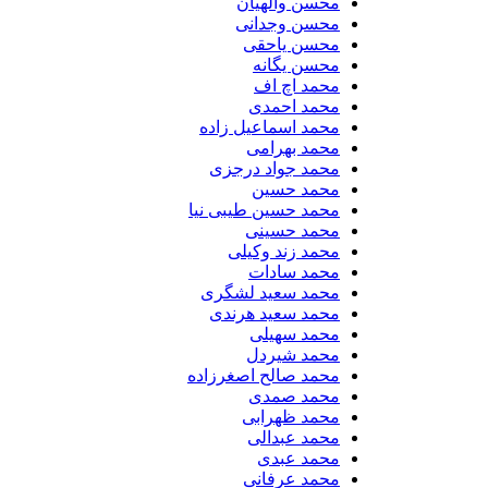
محسن والهیان
محسن وجدانی
محسن یاحقی
محسن یگانه
محمد اچ اف
محمد احمدی
محمد اسماعیل زاده
محمد بهرامی
محمد جواد درجزی
محمد حسین
محمد حسین طیبی نیا
محمد حسینی
محمد زند وکیلی
محمد سادات
محمد سعید لشگری
محمد سعید هرندی
محمد سهیلی
​محمد شیردل
محمد صالح اصغرزاده
محمد صمدی
محمد ظهرابی
محمد عبدالی
محمد عبدی
محمد عرفانی