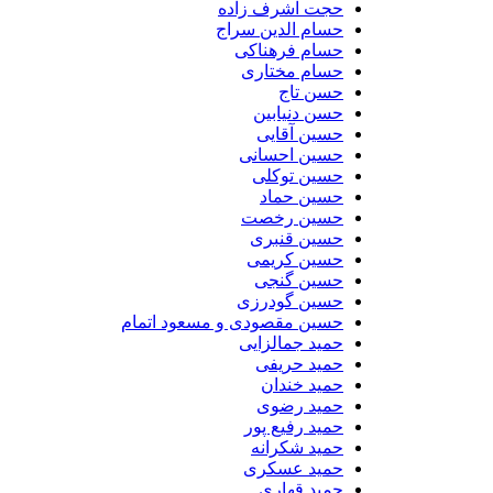
حجت اشرف زاده
حسام الدین سراج
حسام فرهناکی
حسام مختاری
حسن تاج
حسن دنیابین
حسین آقایی
حسین احسانی
حسین توکلی
حسین حماد
حسین رخصت
حسین قنبری
حسین کریمی
حسین گنجی
حسین گودرزی
حسین مقصودی و مسعود اتمام
حمید جمالزایی
حمید حریفی
حمید خندان
حمید رضوی
حمید رفیع پور
حمید شکرانه
حمید عسکری
حمید قهاری