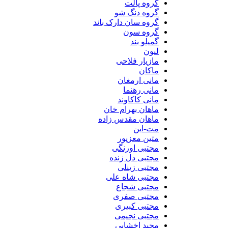
گروه پالت
گروه دنگ شو
گروه سان دارک باند
گروه سون
گمیلو بند
لیون
مازیار فلاحی
ماکان
مانی ارمغان
مانی رهنما
مانی کاکاوند
ماهان بهرام خان
ماهان مقدس زاده
مت-این
متین معزپور
مجتبی اورنگی
مجتبی دل زنده
مجتبی زینلی
مجتبی شاه علی
مجتبی شجاع
مجتبی صفری
مجتبی کبیری
مجتبی نجیمی
مجید اخشابی