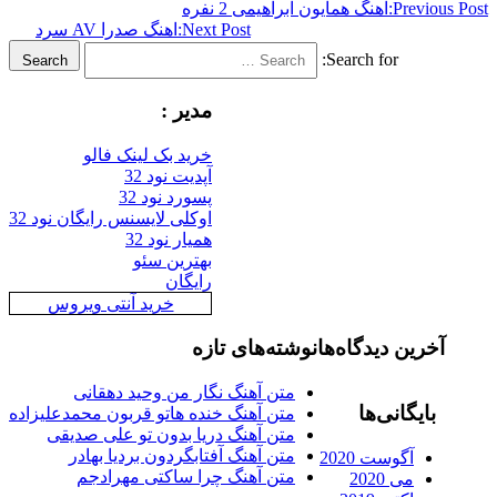
Previous
اهنگ همایون ابراهیمی 2 نفره
Next Post:
اهنگ صدرا AV سرد
Search for:
Search
مدیر :
خرید بک لینک فالو
آپدیت نود 32
پسورد نود 32
اوکلی لایسنس رایگان نود 32
همیار نود 32
بهترین سئو
رایگان
خرید آنتی ویروس
آخرین دیدگاه‌ها
نوشته‌های تازه
متن آهنگ نگار من وحید دهقانی
بایگانی‌ها
متن آهنگ خنده هاتو قربون محمدعلیزاده
متن آهنگ دریا بدون تو علی صدیقی
متن آهنگ آفتابگردون بردیا بهادر
آگوست 2020
متن آهنگ چرا ساکتی مهرادجم
می 2020