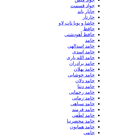
جواد قسمت
چاپار باند
چارتار
حاشا و پویا تات لاو
حافظ
حافظ آهودشتی
حامد
حامد اسدالهی
حامد اسدی
حامد الله یاری
حامد برادران
حامد پهلان
حامد خوشابی
حامد دلان
حامد دنتا
حامد رحمانی
حامد زمانی
حامد سیاهی
حامد فرمند
حامد لطفی
حامد محضرنیا
حامد همایون
حامی