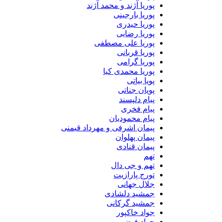
پوریا آژند و محمد آژند
پوریا بارجینی
پوریا حیدری
پوریا رضایی
پوریا علی مصطفی
پوریا قربانی
پوریا گرامی
پوریا محمدی کیا
پویا بیاتی
پویان جناتی
پیام دلپسند
پیام فخری
پیام محمودیان
پیمان اشرفی و مهرداد قیمنی
پیمان پهلوان
پیمان قنادی
تهم
تهم و جی دال
تورج پارازیت
جلال جهانی
جمشید دلشادی
جمشید گرکانی
جواد خاکپور
جواد فیض