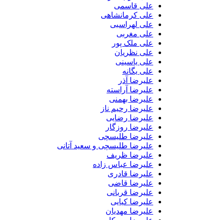
علی قاسمی
علی کرمانشاهی
علی لهراسبی
علی مغربی
علی ملک پور
علی نظریان
علی یاسینی
علی یگانه
علیرضا آذر
علیرضا آراسته
علیرضا بهمنی
علیرضا رحیم ناز
علیرضا رضایی
علیرضا روزگار
علیرضا طلیسچی
علیرضا طلیسچی و سعید آتانی
علیرضا ظریف
علیرضا عباس زاده
علیرضا قادری
علیرضا قاضی
علیرضا قربانی
علیرضا کیایی
علیرضا مهدیان