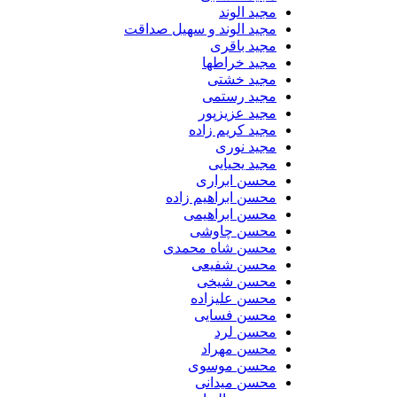
مجید الوند‎
مجید الوند و سهیل صداقت
مجید باقری
مجید خراطها
مجید خشتی
مجید رستمی
مجید عزیزپور
مجید کریم زاده
مجید نوری
مجید یحیایی
محسن ابراری
محسن ابراهیم زاده
محسن ابراهیمی
محسن چاوشی
محسن شاه محمدی
محسن شفیعی
محسن شیخی
محسن علیزاده
محسن فسایی
محسن لرد
محسن مهراد
محسن موسوی
محسن میدانی