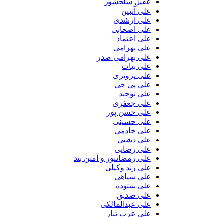
عقیل سلحشور
علی آتبین
علی ارشدی
علی اصحابی
علی اعتماد
علی بهرامی
علی بهرامی صدر
علی بیات
علی پرویزی
علی پی جی
علی توحید
علی جعفری
علی حسن پور
علی حسینی
علی خادمی
علی دشتی
علی رضایی
علی رمضانپور و آمین بند
علی زند وکیلی
علی سپاهی
علی ستوده
علی صدیق
علی عبدالمالکی
علی عرب تبار