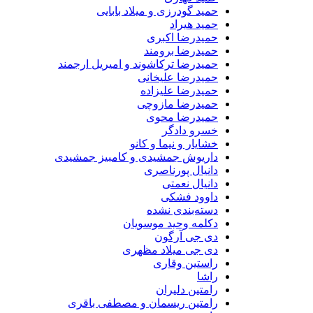
حمید گودرزی و میلاد بابایی
حمید هیراد
حمیدرضا اکبری
حمیدرضا برومند
حمیدرضا ترکاشوند و امیریل ارجمند
حمیدرضا علیخانی
حمیدرضا علیزاده
حمیدرضا مازوچی
حمیدرضا محوی
خسرو دادگر
خشایار و نیما و کانو
داریوش جمشیدی و کامبیز جمشیدی
دانیال پورناصری
دانیال نعمتی
داوود فشکی
دسته‌بندی نشده
دکلمه وحید موسویان
دی جی آرگون
دی جی میلاد مظهری
راستین وقاری
راشا
رامتین دلیران
رامتین ریسمان و مصطفی باقری