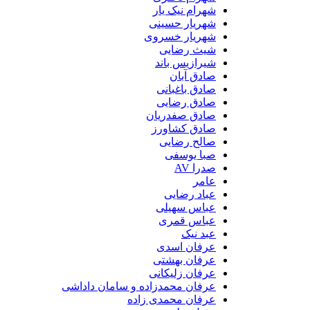
شهرام نیک یار
شهریار حسینی
شهریار خسروی
شیث رضایی
شیرازیس باند
صادق آبان
صادق باغبانی
صادق رضایی
صادق صفدریان
صادق کشاورز
صالح رضایی
صبا یوسفی
صدرا AV
عامر
عباد رضایی
عباس سهیلی
عباس قمری
عبد نیک
عرفان اسدی
عرفان بهشتی
عرفان زلیکانی
عرفان محمدزاده و سامان داداشی
عرفان محمدی زاده