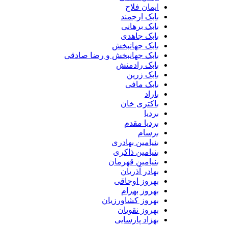
ایمان فلاح
بابک ارجمند
بابک برهانی
بابک جاهدی
بابک جهانبخش
بابک جهانبخش و رضا صادقی
بابک رادمنش
بابک زرین
بابک مافی
باراد
باکتری خان
بردیا
بردیا مقدم
برسام
بنیامین بهادری
بنیامین ذاکری
بنیامین قهرمان
بهادر آذریان
بهروز اوجاقی
بهروز بهرام
بهروز کشاورزیان
بهروز نقویان
بهزاد پارسایی