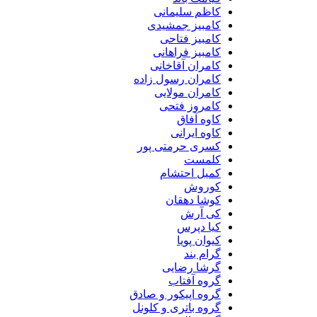
کاظم سلیمانی
کامبیز جمشیدی
کامبیز فتاحی
کامبیز فراهانی
کامران آقاخانی
کامران رسول زاده
کامران مولایی
کامروز فتحی
کاوه آفاق
کاوه ایرانی
کسری حرمتی پور
کلمست
کمیل احتشام
کوروش
کوشا دهقان
کی آرش
کیا دپرس
کیوان پویا
گرام بند
گرشا رضایی
گروه آفتاب
گروه اپیکور و صادق
گروه باتری و کلونل