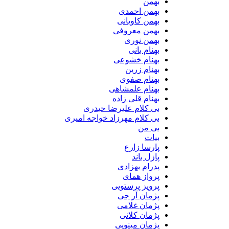
بهمن
بهمن احمدی
بهمن کاویانی
بهمن معروفی
بهمن نوری
بهنام بانی
بهنام خشوعی
بهنام زرین
بهنام صفوی
بهنام علمشاهی
بهنام قلی زاده
بی کلام علیرضا حیدری
بی کلام مهرزاد خواجه امیری
بی من
بیات
پارسا زارع
پازل باند
پدرام بهزادی
پرواز همای
پرویز پرستویی
پژمان آر جی
پژمان غلامی
پژمان کلانی
پژمان مینویی