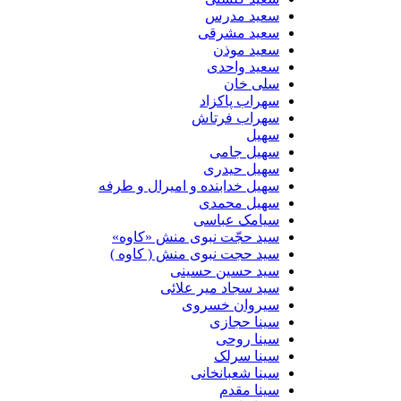
سعید مدرس
سعید مشرقی
سعید موذن
سعید واحدی
سلی خان
سهراب پاکزاد
سهراب فرتاش
سهیل
سهیل جامی
سهیل حیدری
سهیل خدابنده و امیرال و طرفه
سهیل محمدی
سیامک عباسی
سید حجّت نبوی منش «کاوه»
سید حجت نبوی منش ( کاوه )
سید حسین حسینى
سید سجاد میر علائی
سیروان خسروی
سینا حجازی
سینا روحی
سینا سرلک
سینا شعبانخانی
سینا مقدم