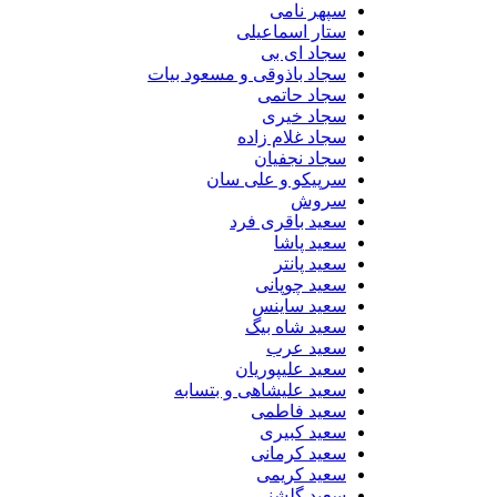
سپهر نامی
ستار اسماعیلی
سجاد ای بی
سجاد باذوقی و مسعود بیات
سجاد حاتمی
سجاد خیری
سجاد غلام زاده
سجاد نجفیان
سرپیکو و علی سان
سروش
سعید باقری فرد
سعید پاشا
سعید پانتر
سعید چوپانی
سعید ساینس
سعید شاه بیگ
سعید عرب
سعید علیپوریان
سعید علیشاهی و بتسابه
سعید فاطمی
سعید کبیری
سعید کرمانی
سعید کریمی
سعید گلشنی