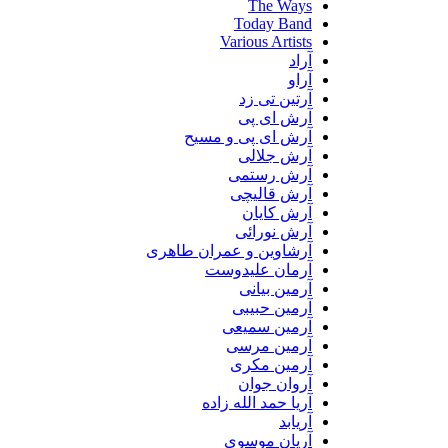
The Ways
Today Band
Various Artists
آراد
آراو
آرتین تی زد
آرش ای پی
آرش ای پی و مسیح
آرش جلالی
آرش رستمی
آرش قالیچی
آرش کایان
آرش نورائی
آرشاوین و عمران طاهری
آرمان علیدوست
آرمین بیانی
آرمین حبیبی
آرمین سمیعی
آرمین مرسی
آرمین مکری
آروان جوان
آریا حمد الله زاده
آریابد
آریان موسوی