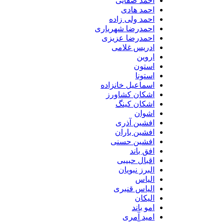
احمد صفایی
احمد هادی
احمد ولی زاده
احمدرضا شهریاری
احمدرضا عزیزی
ادریس غلامی
اروین
استون
استونا
اسماعیل خانزاده
اشکان کشاورز
اشکان کینگ
اشوان
افشین آذری
افشین باران
افشین حسنی
افق باند
اقبال حبیبی
البرز نبویان
الیاس
الیاس قنبرى
الیکان
امو باند
امید آمری