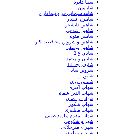
سینا هاترد
شارمین
شاهد سبحانی فر و نیما تاری
شاهرخ افشار
شاهین دانشجو
شاهین عبدهی
شاهین متولی
شاهین و شروین محافظت کار
شاهین یوسفی
شایان ع 2
شایان و محمد
شایع و T-Dey
شروین شایا
شفق
شمس آریان
شهاب اکبری
شهاب الدین شفائی
شهاب رمضان
شهاب شکور
شهاب مظفری
شهاب مقدم و امید طیبی
شهرام شکوهی
شهرام میرجلالی
شهرام ناظری