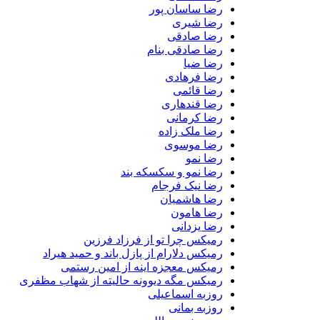
رضا ساسان پور
رضا شیری
رضا صادقی
رضا صادقی بنام
رضا ضیا
رضا فرهادی
رضا قائمی
رضا قندهاری
رضا کرمانی
رضا ملک زاده
رضا موسوی
رضا نمو
رضا نمو و سکسکه بند
رضا نیک فرجام
رضا هاشمیان
رضا هامون
رضا یزدانی
رمیکس چرا تو از فرزاد فرزین
رمیکس دلارام از پازل باند و حمید هیراد
رمیکس معجزه اینه از امین رستمی
رمیکس مگه دیوونه حالیته از شهاب مظفری
روزبه اسماعیلی
روزبه بمانی