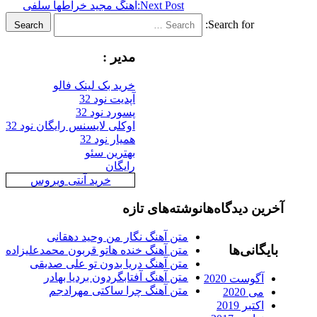
Next Post:
اهنگ مجید خراطها سلفی
Search for:
Search
مدیر :
خرید بک لینک فالو
آپدیت نود 32
پسورد نود 32
اوکلی لایسنس رایگان نود 32
همیار نود 32
بهترین سئو
رایگان
خرید آنتی ویروس
آخرین دیدگاه‌ها
نوشته‌های تازه
متن آهنگ نگار من وحید دهقانی
بایگانی‌ها
متن آهنگ خنده هاتو قربون محمدعلیزاده
متن آهنگ دریا بدون تو علی صدیقی
متن آهنگ آفتابگردون بردیا بهادر
آگوست 2020
متن آهنگ چرا ساکتی مهرادجم
می 2020
اکتبر 2019