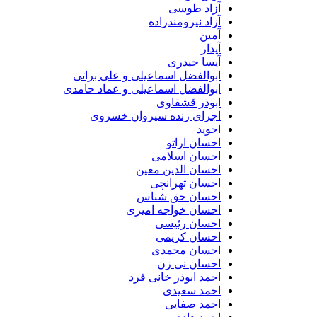
آزاد طوسی
آزاد نیرومندزاده
آمین
آیدار
آیسا حیدری
ابوالفضل اسماعیلی و علی براتی
ابوالفضل اسماعیلی و عماد حامدی
ابوذر قشقاوی
اجرای زنده سیروان خسروی
اجوید
احسان اراتو
احسان اسلامی
احسان الدین معین
احسان تهرانچی
احسان حق شناس
احسان خواجه امیری
احسان رئیسی
احسان کریمی
احسان محمدی
احسان نی زن
احمد ابوذر خانی فرد
احمد سعیدی
احمد صفایی