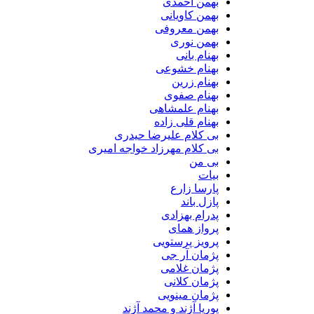
بهمن احمدی
بهمن کاویانی
بهمن معروفی
بهمن نوری
بهنام بانی
بهنام خشوعی
بهنام زرین
بهنام صفوی
بهنام علمشاهی
بهنام قلی زاده
بی کلام علیرضا حیدری
بی کلام مهرزاد خواجه امیری
بی من
بیات
پارسا زارع
پازل باند
پدرام بهزادی
پرواز همای
پرویز پرستویی
پژمان آر جی
پژمان غلامی
پژمان کلانی
پژمان مینویی
پوریا آژند و محمد آژند