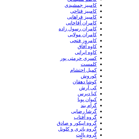
کامبیز جمشیدی
کامبیز فتاحی
کامبیز فراهانی
کامران آقاخانی
کامران رسول زاده
کامران مولایی
کامروز فتحی
کاوه آفاق
کاوه ایرانی
کسری حرمتی پور
کلمست
کمیل احتشام
کوروش
کوشا دهقان
کی آرش
کیا دپرس
کیوان پویا
گرام بند
گرشا رضایی
گروه آفتاب
گروه اپیکور و صادق
گروه باتری و کلونل
گروه پالت