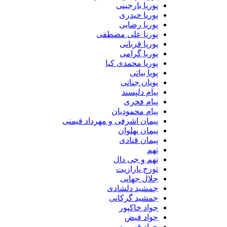
پوریا بارجینی
پوریا حیدری
پوریا رضایی
پوریا علی مصطفی
پوریا قربانی
پوریا گرامی
پوریا محمدی کیا
پویا بیاتی
پویان جناتی
پیام دلپسند
پیام فخری
پیام محمودیان
پیمان اشرفی و مهرداد قیمنی
پیمان پهلوان
پیمان قنادی
تهم
تهم و جی دال
تورج پارازیت
جلال جهانی
جمشید دلشادی
جمشید گرکانی
جواد خاکپور
جواد فیض
جواد قسمت