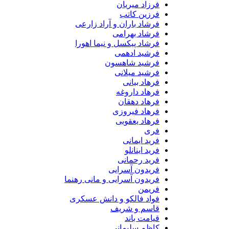
فرزاد میریان
فرزین کاتب
فرشاد باران و آراد زارعی
فرشاد بهرامی
فرشاد پیکسل و نیما اهورا
فرشید ادهمی
فرشید شاهسون
فرشید میلانی
فرهاد بیانی
فرهاد داروغه
فرهاد دهقان
فرهاد فیروزی
فرهاد یعقوبی
فری
فرید ایمانی
فرید اینانلو
فرید رحمانی
فریدون آسرایی
فریدون آسرایی و مانی رهنما
فریمن
فواد فالکو و دانش عسکری
قاسم و شریف
قیامت باند
کاظم سلیمانی