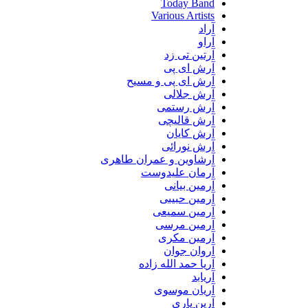
Today Band
Various Artists
آراد
آراو
آرتین تی زد
آرش ای پی
آرش ای پی و مسیح
آرش جلالی
آرش رستمی
آرش قالیچی
آرش کایان
آرش نورائی
آرشاوین و عمران طاهری
آرمان علیدوست
آرمین بیانی
آرمین حبیبی
آرمین سمیعی
آرمین مرسی
آرمین مکری
آروان جوان
آریا حمد الله زاده
آریابد
آریان موسوی
آرین یاری