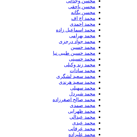
محسن وجدانی
محسن یاحقی
محسن یگانه
محمد اچ اف
محمد احمدی
محمد اسماعیل زاده
محمد بهرامی
محمد جواد درجزی
محمد حسین
محمد حسین طیبی نیا
محمد حسینی
محمد زند وکیلی
محمد سادات
محمد سعید لشگری
محمد سعید هرندی
محمد سهیلی
​محمد شیردل
محمد صالح اصغرزاده
محمد صمدی
محمد ظهرابی
محمد عبدالی
محمد عبدی
محمد عرفانی
محمد علیزاده