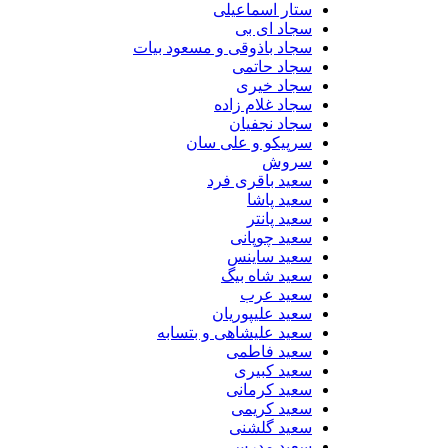
ستار اسماعیلی
سجاد ای بی
سجاد باذوقی و مسعود بیات
سجاد حاتمی
سجاد خیری
سجاد غلام زاده
سجاد نجفیان
سرپیکو و علی سان
سروش
سعید باقری فرد
سعید پاشا
سعید پانتر
سعید چوپانی
سعید ساینس
سعید شاه بیگ
سعید عرب
سعید علیپوریان
سعید علیشاهی و بتسابه
سعید فاطمی
سعید کبیری
سعید کرمانی
سعید کریمی
سعید گلشنی
سعید مدرس