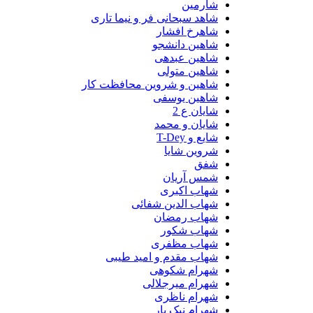
شارمین
شاهد سبحانی فر و نیما تاری
شاهرخ افشار
شاهین دانشجو
شاهین عبدهی
شاهین متولی
شاهین و شروین محافظت کار
شاهین یوسفی
شایان ع 2
شایان و محمد
شایع و T-Dey
شروین شایا
شفق
شمس آریان
شهاب اکبری
شهاب الدین شفائی
شهاب رمضان
شهاب شکور
شهاب مظفری
شهاب مقدم و امید طیبی
شهرام شکوهی
شهرام میرجلالی
شهرام ناظری
شهرام نیک یار