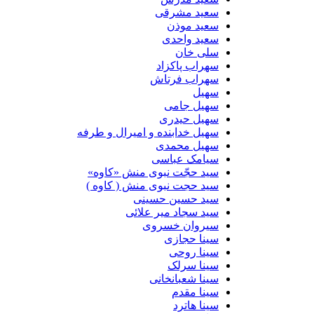
سعید مشرقی
سعید موذن
سعید واحدی
سلی خان
سهراب پاکزاد
سهراب فرتاش
سهیل
سهیل جامی
سهیل حیدری
سهیل خدابنده و امیرال و طرفه
سهیل محمدی
سیامک عباسی
سید حجّت نبوی منش «کاوه»
سید حجت نبوی منش ( کاوه )
سید حسین حسینى
سید سجاد میر علائی
سیروان خسروی
سینا حجازی
سینا روحی
سینا سرلک
سینا شعبانخانی
سینا مقدم
سینا هاترد