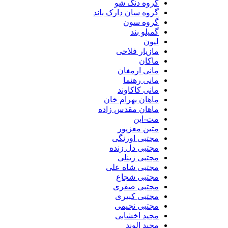
گروه دنگ شو
گروه سان دارک باند
گروه سون
گمیلو بند
لیون
مازیار فلاحی
ماکان
مانی ارمغان
مانی رهنما
مانی کاکاوند
ماهان بهرام خان
ماهان مقدس زاده
مت-این
متین معزپور
مجتبی اورنگی
مجتبی دل زنده
مجتبی زینلی
مجتبی شاه علی
مجتبی شجاع
مجتبی صفری
مجتبی کبیری
مجتبی نجیمی
مجید اخشابی
مجید الوند‎