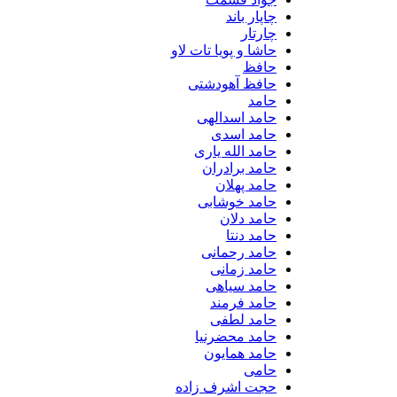
چاپار باند
چارتار
حاشا و پویا تات لاو
حافظ
حافظ آهودشتی
حامد
حامد اسدالهی
حامد اسدی
حامد الله یاری
حامد برادران
حامد پهلان
حامد خوشابی
حامد دلان
حامد دنتا
حامد رحمانی
حامد زمانی
حامد سیاهی
حامد فرمند
حامد لطفی
حامد محضرنیا
حامد همایون
حامی
حجت اشرف زاده