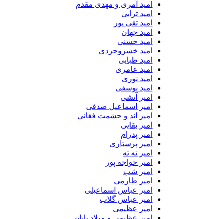
امید آمری و مهدی مقدم
امید ترابی
امید تقی پور
امید جهان
امید حسنی
امید خسروجردی
امید طبایی
امید عامری
امید نوری
امید یوسفی
امیر آتشی
امیر اسماعیل صدفی
امیر اند و حشمت فغانی
امیر بقایی
امیر پدرام
امیر پرستاری
امیر ته ته
امیر خواجه پور
امیر شب
امیر طارمی
امیر عباس اسماعیلی
امیر عباس گلاب
امیر عظیمی
امیر عظیمی و میلاد بابایی