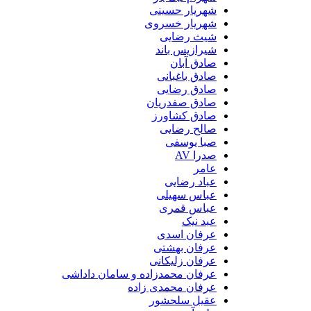
شهریار حسینی
شهریار خسروی
شیث رضایی
شیرازیس باند
صادق آبان
صادق باغبانی
صادق رضایی
صادق صفدریان
صادق کشاورز
صالح رضایی
صبا یوسفی
صدرا AV
عامر
عباد رضایی
عباس سهیلی
عباس قمری
عبد نیک
عرفان اسدی
عرفان بهشتی
عرفان زلیکانی
عرفان محمدزاده و سامان داداشی
عرفان محمدی زاده
عقیل سلحشور