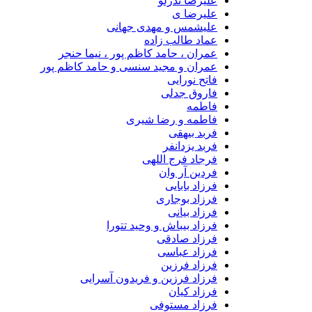
علیرضا ندرلو
علیرضا ی
علیشمس و مهدی جهانی
عماد طالب زاده
عمران ، حامد کاظم پور ، نیما حنجر
عمران و مجید سنسی و حامد کاظم پور
فاتح نورایی
فاروق جدلی
فاطمه
فاطمه و رضا شیری
فربد بیهقی
فربد یزدانفر
فرجاد فرج اللهی
فردین آر وان
فرزاد بابایی
فرزاد بوجاری
فرزاد بیانی
فرزاد بیباش و وحید تتورا
فرزاد صادقی
فرزاد عباسی
فرزاد فرزین
فرزاد فرزین و فریدون آسرایی
فرزاد کیان
فرزاد مستوفی