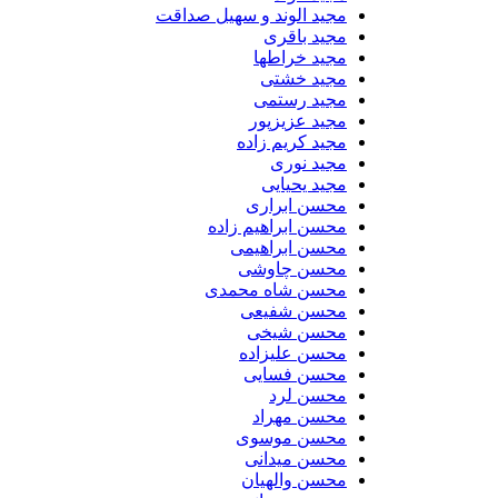
مجید الوند و سهیل صداقت
مجید باقری
مجید خراطها
مجید خشتی
مجید رستمی
مجید عزیزپور
مجید کریم زاده
مجید نوری
مجید یحیایی
محسن ابراری
محسن ابراهیم زاده
محسن ابراهیمی
محسن چاوشی
محسن شاه محمدی
محسن شفیعی
محسن شیخی
محسن علیزاده
محسن فسایی
محسن لرد
محسن مهراد
محسن موسوی
محسن میدانی
محسن والهیان