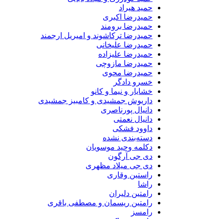
حمید هیراد
حمیدرضا اکبری
حمیدرضا برومند
حمیدرضا ترکاشوند و امیریل ارجمند
حمیدرضا علیخانی
حمیدرضا علیزاده
حمیدرضا مازوچی
حمیدرضا محوی
خسرو دادگر
خشایار و نیما و کانو
داریوش جمشیدی و کامبیز جمشیدی
دانیال پورناصری
دانیال نعمتی
داوود فشکی
دسته‌بندی نشده
دکلمه وحید موسویان
دی جی آرگون
دی جی میلاد مظهری
راستین وقاری
راشا
رامتین دلیران
رامتین ریسمان و مصطفی باقری
رامسز