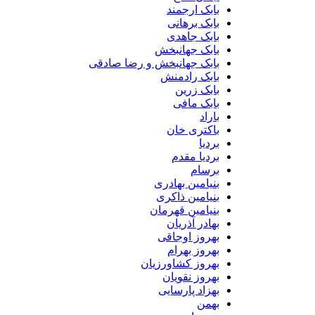
بابک ارجمند
بابک برهانی
بابک جاهدی
بابک جهانبخش
بابک جهانبخش و رضا صادقی
بابک رادمنش
بابک زرین
بابک مافی
باراد
باکتری خان
بردیا
بردیا مقدم
برسام
بنیامین بهادری
بنیامین ذاکری
بنیامین قهرمان
بهادر آذریان
بهروز اوجاقی
بهروز بهرام
بهروز کشاورزیان
بهروز نقویان
بهزاد پارسایی
بهمن