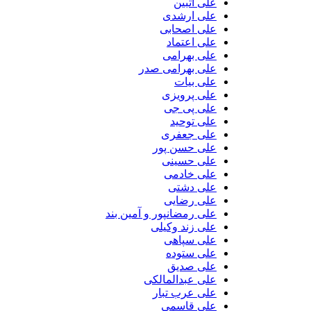
علی آتبین
علی ارشدی
علی اصحابی
علی اعتماد
علی بهرامی
علی بهرامی صدر
علی بیات
علی پرویزی
علی پی جی
علی توحید
علی جعفری
علی حسن پور
علی حسینی
علی خادمی
علی دشتی
علی رضایی
علی رمضانپور و آمین بند
علی زند وکیلی
علی سپاهی
علی ستوده
علی صدیق
علی عبدالمالکی
علی عرب تبار
علی قاسمی