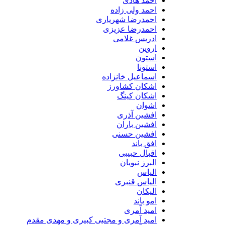
احمد هادی
احمد ولی زاده
احمدرضا شهریاری
احمدرضا عزیزی
ادریس غلامی
اروین
استون
استونا
اسماعیل خانزاده
اشکان کشاورز
اشکان کینگ
اشوان
افشین آذری
افشین باران
افشین حسنی
افق باند
اقبال حبیبی
البرز نبویان
الیاس
الیاس قنبرى
الیکان
امو باند
امید آمری
امید آمری و مجتبی کبیری و مهدى مقدم