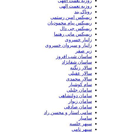
روزبه نعمت اللهی
روزبه نعمت الهی
روناک بند
ریمیکس امین رستمی
ریمیکس پیام محمودیان
ریمیکس جی دال
ریمیکس مانی رهنما
زانیار خسروی
زانیار و سیروان خسروی
زیر صفر
ساسان شب افروز
ساسان شفانژاد
سالار زنگنه
سالار عقیلی
سالار محمدی
سام کوشیار
سامان جلیلی
سامان دولتشاهی
سامان زیوار
سامان صادقی
سامی استار و محسن راد
سامیار
سپهر خلسه
سپهر نامی