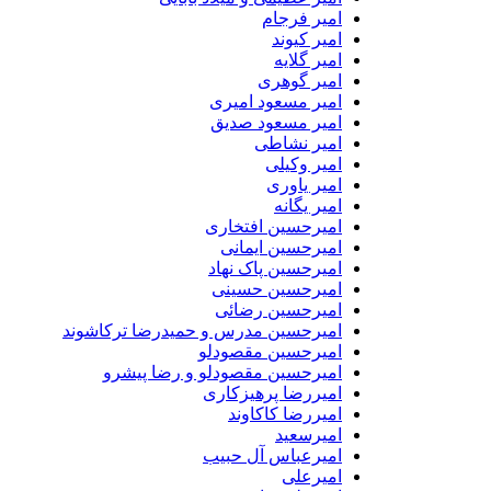
امیر فرجام
امیر کیوند
امیر گلایه
امیر گوهری
امیر مسعود امیری
امیر مسعود صدیق
امیر نشاطی
امیر وکیلی
امیر یاوری
امیر یگانه
امیرحسین افتخاری
امیرحسین ایمانی
امیرحسین پاک نهاد
امیرحسین حسینی
امیرحسین رضائی
امیرحسین مدرس و حمیدرضا ترکاشوند
امیرحسین مقصودلو
امیرحسین مقصودلو و رضا پیشرو
امیررضا پرهیزکاری
امیررضا کاکاوند
امیرسعید
امیرعباس آل حبیب
امیرعلی