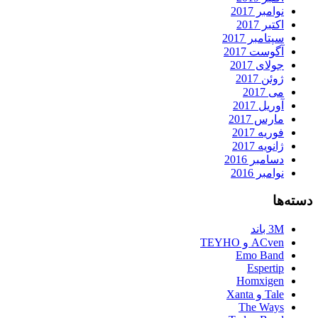
نوامبر 2017
اکتبر 2017
سپتامبر 2017
آگوست 2017
جولای 2017
ژوئن 2017
می 2017
آوریل 2017
مارس 2017
فوریه 2017
ژانویه 2017
دسامبر 2016
نوامبر 2016
دسته‌ها
3M باند
ACven و TEYHO
Emo Band
Espertip
Homxigen
Tale و Xanta
The Ways