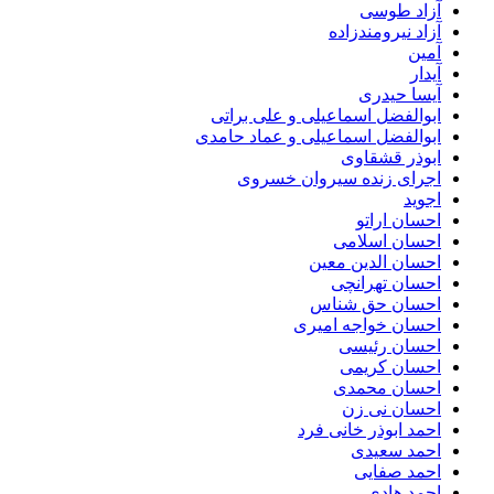
آزاد طوسی
آزاد نیرومندزاده
آمین
آیدار
آیسا حیدری
ابوالفضل اسماعیلی و علی براتی
ابوالفضل اسماعیلی و عماد حامدی
ابوذر قشقاوی
اجرای زنده سیروان خسروی
اجوید
احسان اراتو
احسان اسلامی
احسان الدین معین
احسان تهرانچی
احسان حق شناس
احسان خواجه امیری
احسان رئیسی
احسان کریمی
احسان محمدی
احسان نی زن
احمد ابوذر خانی فرد
احمد سعیدی
احمد صفایی
احمد هادی