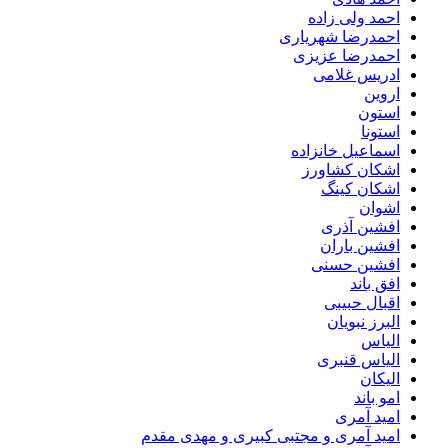
احمد ولی زاده
احمدرضا شهریاری
احمدرضا عزیزی
ادریس غلامی
اروین
استون
استونا
اسماعیل خانزاده
اشکان کشاورز
اشکان کینگ
اشوان
افشین آذری
افشین باران
افشین حسنی
افق باند
اقبال حبیبی
البرز نبویان
الیاس
الیاس قنبرى
الیکان
امو باند
امید آمری
امید آمری و مجتبی کبیری و مهدى مقدم