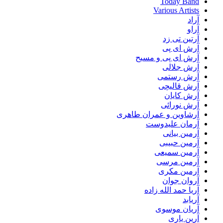
Today Band
Various Artists
آراد
آراو
آرتین تی زد
آرش ای پی
آرش ای پی و مسیح
آرش جلالی
آرش رستمی
آرش قالیچی
آرش کایان
آرش نورائی
آرشاوین و عمران طاهری
آرمان علیدوست
آرمین بیانی
آرمین حبیبی
آرمین سمیعی
آرمین مرسی
آرمین مکری
آروان جوان
آریا حمد الله زاده
آریابد
آریان موسوی
آرین یاری