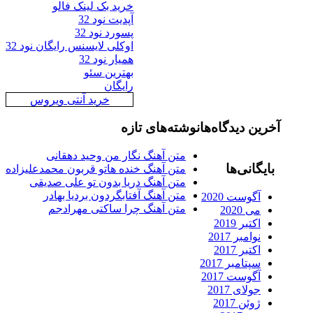
خرید بک لینک فالو
آپدیت نود 32
پسورد نود 32
اوکلی لایسنس رایگان نود 32
همیار نود 32
بهترین سئو
رایگان
خرید آنتی ویروس
رین دیدگاه‌ها
نوشته‌های تازه
متن آهنگ نگار من وحید دهقانی
ایگانی‌ها
متن آهنگ خنده هاتو قربون محمدعلیزاده
متن آهنگ دریا بدون تو علی صدیقی
متن آهنگ آفتابگردون بردیا بهادر
آگوست 2020
متن آهنگ چرا ساکتی مهرادجم
می 2020
اکتبر 2019
نوامبر 2017
اکتبر 2017
سپتامبر 2017
آگوست 2017
جولای 2017
ژوئن 2017