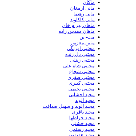
ماکان
مانی ارمغان
مانی رهنما
مانی کاکاوند
ماهان بهرام خان
ماهان مقدس زاده
مت-این
متین معزپور
مجتبی اورنگی
مجتبی دل زنده
مجتبی زینلی
مجتبی شاه علی
مجتبی شجاع
مجتبی صفری
مجتبی کبیری
مجتبی نجیمی
مجید اخشابی
مجید الوند‎
مجید الوند و سهیل صداقت
مجید باقری
مجید خراطها
مجید خشتی
مجید رستمی
مجید عزیزپور