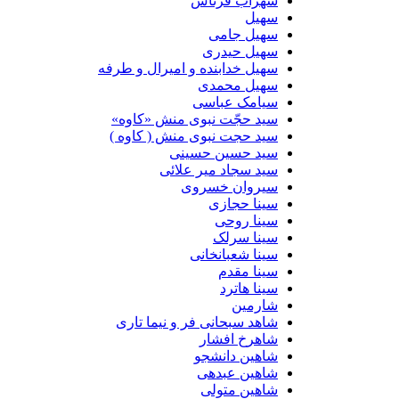
سهراب فرتاش
سهیل
سهیل جامی
سهیل حیدری
سهیل خدابنده و امیرال و طرفه
سهیل محمدی
سیامک عباسی
سید حجّت نبوی منش «کاوه»
سید حجت نبوی منش ( کاوه )
سید حسین حسینى
سید سجاد میر علائی
سیروان خسروی
سینا حجازی
سینا روحی
سینا سرلک
سینا شعبانخانی
سینا مقدم
سینا هاترد
شارمین
شاهد سبحانی فر و نیما تاری
شاهرخ افشار
شاهین دانشجو
شاهین عبدهی
شاهین متولی