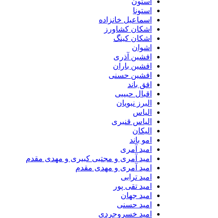
استون
استونا
اسماعیل خانزاده
اشکان کشاورز
اشکان کینگ
اشوان
افشین آذری
افشین باران
افشین حسنی
افق باند
اقبال حبیبی
البرز نبویان
الیاس
الیاس قنبرى
الیکان
امو باند
امید آمری
امید آمری و مجتبی کبیری و مهدى مقدم
امید آمری و مهدی مقدم
امید ترابی
امید تقی پور
امید جهان
امید حسنی
امید خسروجردی