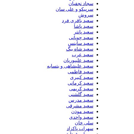
سجاد نجفیان
سرپیکو و علی سان
سروش
سعید باقری فرد
سعید پاشا
سعید پانتر
سعید چوپانی
سعید ساینس
سعید شاه بیگ
سعید عرب
سعید علیپوریان
سعید علیشاهی و بتسابه
سعید فاطمی
سعید کبیری
سعید کرمانی
سعید کریمی
سعید گلشنی
سعید مدرس
سعید مشرقی
سعید موذن
سعید واحدی
سلی خان
سهراب پاکزاد