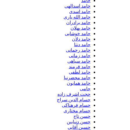
حامد
حامد اسدالهی
حامد اسدی
حامد الله یاری
حامد برادران
حامد پهلان
حامد خوشابی
حامد دلان
حامد دنتا
حامد رحمانی
حامد زمانی
حامد سیاهی
حامد فرمند
حامد لطفی
حامد محضرنیا
حامد همایون
حامی
حجت اشرف زاده
حسام الدین سراج
حسام فرهناکی
حسام مختاری
حسن تاج
حسن دنیابین
حسین آقایی