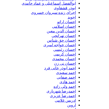
ابوالفضل اسماعیلی و عماد حامدی
ابوذر قشقاوی
اجرای زنده سیروان خسروی
اجوید
احسان اراتو
احسان اسلامی
احسان الدین معین
احسان تهرانچی
احسان حق شناس
احسان خواجه امیری
احسان رئیسی
احسان کریمی
احسان محمدی
احسان نی زن
احمد ابوذر خانی فرد
احمد سعیدی
احمد صفایی
احمد هادی
احمد ولی زاده
احمدرضا شهریاری
احمدرضا عزیزی
ادریس غلامی
اروین