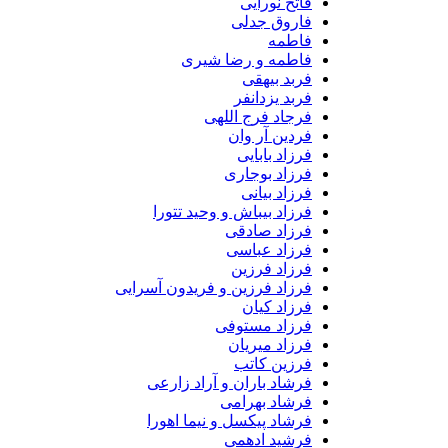
فاتح نورایی
فاروق جدلی
فاطمه
فاطمه و رضا شیری
فربد بیهقی
فربد یزدانفر
فرجاد فرج اللهی
فردین آر وان
فرزاد بابایی
فرزاد بوجاری
فرزاد بیانی
فرزاد بیباش و وحید تتورا
فرزاد صادقی
فرزاد عباسی
فرزاد فرزین
فرزاد فرزین و فریدون آسرایی
فرزاد کیان
فرزاد مستوفی
فرزاد میریان
فرزین کاتب
فرشاد باران و آراد زارعی
فرشاد بهرامی
فرشاد پیکسل و نیما اهورا
فرشید ادهمی