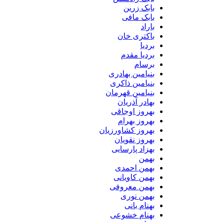
بابک زرین
بابک مافی
باراد
باکتری خان
بردیا
بردیا مقدم
برسام
بنیامین بهادری
بنیامین ذاکری
بنیامین قهرمان
بهادر آذریان
بهروز اوجاقی
بهروز بهرام
بهروز کشاورزیان
بهروز نقویان
بهزاد پارسایی
بهمن
بهمن احمدی
بهمن کاویانی
بهمن معروفی
بهمن نوری
بهنام بانی
بهنام خشوعی