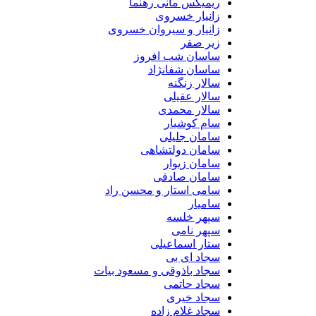
ریمیکس مانی رهنما
زانیار خسروی
زانیار و سیروان خسروی
زیر صفر
ساسان شب افروز
ساسان شفانژاد
سالار زنگنه
سالار عقیلی
سالار محمدی
سام کوشیار
سامان جلیلی
سامان دولتشاهی
سامان زیوار
سامان صادقی
سامی استار و محسن راد
سامیار
سپهر خلسه
سپهر نامی
ستار اسماعیلی
سجاد ای بی
سجاد باذوقی و مسعود بیات
سجاد حاتمی
سجاد خیری
سجاد غلام زاده