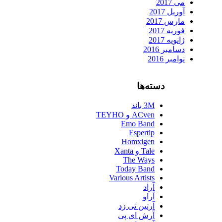
می 2017
آوریل 2017
مارس 2017
فوریه 2017
ژانویه 2017
دسامبر 2016
نوامبر 2016
دسته‌ها
3M باند
ACven و TEYHO
Emo Band
Espertip
Homxigen
Tale و Xanta
The Ways
Today Band
Various Artists
آراد
آراو
آرتین تی زد
آرش ای پی