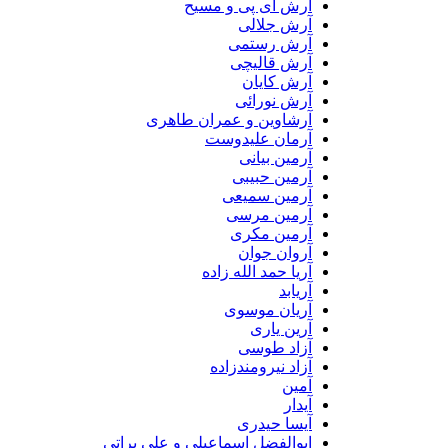
آرش ای پی و مسیح
آرش جلالی
آرش رستمی
آرش قالیچی
آرش کایان
آرش نورائی
آرشاوین و عمران طاهری
آرمان علیدوست
آرمین بیانی
آرمین حبیبی
آرمین سمیعی
آرمین مرسی
آرمین مکری
آروان جوان
آریا حمد الله زاده
آریابد
آریان موسوی
آرین یاری
آزاد طوسی
آزاد نیرومندزاده
آمین
آیدار
آیسا حیدری
ابوالفضل اسماعیلی و علی براتی