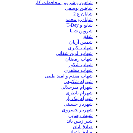
شاهین و شروین محافظت کار
شاهین یوسفی
شایان ع 2
شایان و محمد
شایع و T-Dey
شروین شایا
شفق
شمس آریان
شهاب اکبری
شهاب الدین شفائی
شهاب رمضان
شهاب شکور
شهاب مظفری
شهاب مقدم و امید طیبی
شهرام شکوهی
شهرام میرجلالی
شهرام ناظری
شهرام نیک یار
شهریار حسینی
شهریار خسروی
شیث رضایی
شیرازیس باند
صادق آبان
صادق باغبانی