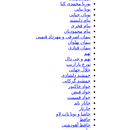
پوریا محمدی کیا
پویا بیاتی
پویان جناتی
پیام دلپسند
پیام فخری
پیام محمودیان
پیمان اشرفی و مهرداد قیمنی
پیمان پهلوان
پیمان قنادی
تهم
تهم و جی دال
تورج پارازیت
جلال جهانی
جمشید دلشادی
جمشید گرکانی
جواد خاکپور
جواد فیض
جواد قسمت
چاپار باند
چارتار
حاشا و پویا تات لاو
حافظ
حافظ آهودشتی