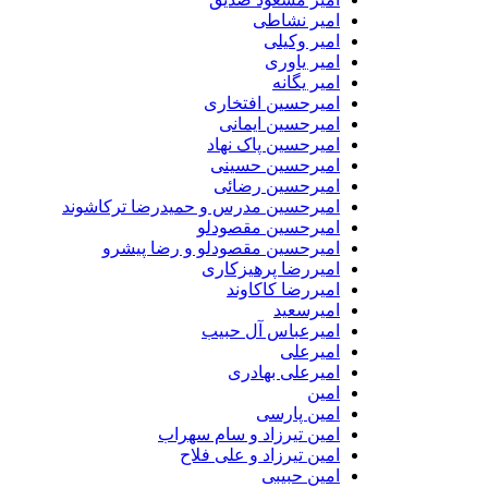
امیر نشاطی
امیر وکیلی
امیر یاوری
امیر یگانه
امیرحسین افتخاری
امیرحسین ایمانی
امیرحسین پاک نهاد
امیرحسین حسینی
امیرحسین رضائی
امیرحسین مدرس و حمیدرضا ترکاشوند
امیرحسین مقصودلو
امیرحسین مقصودلو و رضا پیشرو
امیررضا پرهیزکاری
امیررضا کاکاوند
امیرسعید
امیرعباس آل حبیب
امیرعلی
امیرعلی بهادری
امین
امین پارسی
امین تیرزاد و سام سهراب
امین تیرزاد و علی فلاح
امین حبیبی