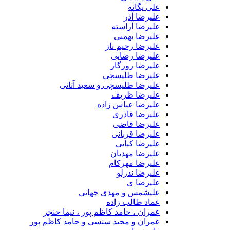
علی یگانه
علیرضا آذر
علیرضا آراسته
علیرضا بهمنی
علیرضا رحیم ناز
علیرضا رضایی
علیرضا روزگار
علیرضا طلیسچی
علیرضا طلیسچی و سعید آتانی
علیرضا ظریف
علیرضا عباس زاده
علیرضا قادری
علیرضا قاضی
علیرضا قربانی
علیرضا کیایی
علیرضا مهدیان
علیرضا مهرکام
علیرضا ندرلو
علیرضا ی
علیشمس و مهدی جهانی
عماد طالب زاده
عمران ، حامد کاظم پور ، نیما حنجر
عمران و مجید سنسی و حامد کاظم پور