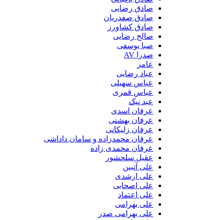
صادق رضایی
صادق صفدریان
صادق کشاورز
صالح رضایی
صبا یوسفی
صدرا AV
عامر
عباد رضایی
عباس سهیلی
عباس قمری
عبد نیک
عرفان اسدی
عرفان بهشتی
عرفان زلیکانی
عرفان محمدزاده و سامان داداشی
عرفان محمدی زاده
عقیل سلحشور
علی آتبین
علی ارشدی
علی اصحابی
علی اعتماد
علی بهرامی
علی بهرامی صدر