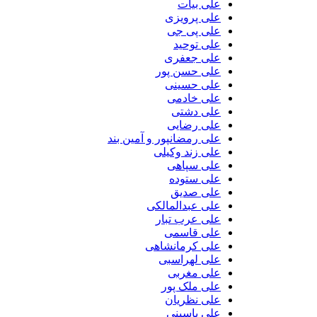
علی بیات
علی پرویزی
علی پی جی
علی توحید
علی جعفری
علی حسن پور
علی حسینی
علی خادمی
علی دشتی
علی رضایی
علی رمضانپور و آمین بند
علی زند وکیلی
علی سپاهی
علی ستوده
علی صدیق
علی عبدالمالکی
علی عرب تبار
علی قاسمی
علی کرمانشاهی
علی لهراسبی
علی مغربی
علی ملک پور
علی نظریان
علی یاسینی