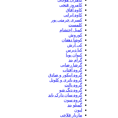
کامروز فتحی
کاوه آفاق
کاوه ایرانی
کسری حرمتی پور
کلمست
کمیل احتشام
کوروش
کوشا دهقان
کی آرش
کیا دپرس
کیوان پویا
گرام بند
گرشا رضایی
گروه آفتاب
گروه اپیکور و صادق
گروه باتری و کلونل
گروه پالت
گروه دنگ شو
گروه سان دارک باند
گروه سون
گمیلو بند
لیون
مازیار فلاحی