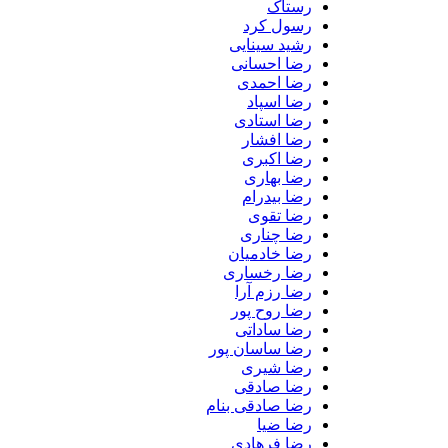
رستاک
رسول کرد
رشید سینایی
رضا احسانی
رضا احمدی
رضا اسپاد
رضا استادی
رضا افشار
رضا اکبری
رضا بهاری
رضا بیدرام
رضا تقوی
رضا چناری
رضا خادمیان
رضا رخساری
رضا رزم آرا
رضا روح پور
رضا ساداتی
رضا ساسان پور
رضا شیری
رضا صادقی
رضا صادقی بنام
رضا ضیا
رضا فرهادی