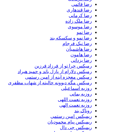
رضا قائمی
رضا قندهاری
رضا کرمانی
رضا ملک زاده
رضا موسوی
رضا نمو
رضا نمو و سکسکه بند
رضا نیک فرجام
رضا هاشمیان
رضا هامون
رضا یزدانی
رمیکس چرا تو از فرزاد فرزین
رمیکس دلارام از پازل باند و حمید هیراد
رمیکس معجزه اینه از امین رستمی
رمیکس مگه دیوونه حالیته از شهاب مظفری
روزبه اسماعیلی
روزبه بمانی
روزبه نعمت اللهی
روزبه نعمت الهی
روناک بند
ریمیکس امین رستمی
ریمیکس پیام محمودیان
ریمیکس جی دال