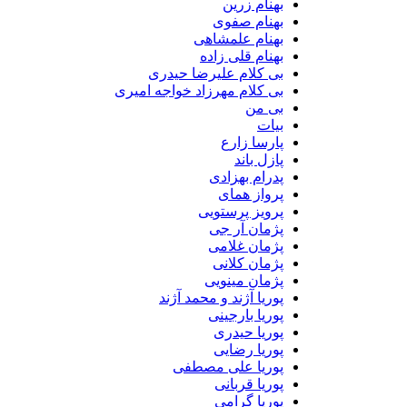
بهنام زرین
بهنام صفوی
بهنام علمشاهی
بهنام قلی زاده
بی کلام علیرضا حیدری
بی کلام مهرزاد خواجه امیری
بی من
بیات
پارسا زارع
پازل باند
پدرام بهزادی
پرواز همای
پرویز پرستویی
پژمان آر جی
پژمان غلامی
پژمان کلانی
پژمان مینویی
پوریا آژند و محمد آژند
پوریا بارجینی
پوریا حیدری
پوریا رضایی
پوریا علی مصطفی
پوریا قربانی
پوریا گرامی