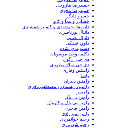
حمیدرضا مازوچی
حمیدرضا محوی
خسرو دادگر
خشایار و نیما و کانو
داریوش جمشیدی و کامبیز جمشیدی
دانیال پورناصری
دانیال نعمتی
داوود فشکی
دسته‌بندی نشده
دکلمه وحید موسویان
دی جی آرگون
دی جی میلاد مظهری
راستین وقاری
راشا
رامتین دلیران
رامتین ریسمان و مصطفی باقری
رامسز
رامین بی باک
رامین بی باک و کاروئل
رامین فاخری
رامین میرزادی
رحیم جوانمردی
رحیم شهریاری