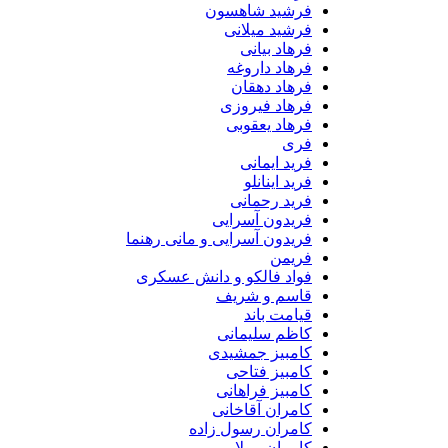
فرشید شاهسون
فرشید میلانی
فرهاد بیانی
فرهاد داروغه
فرهاد دهقان
فرهاد فیروزی
فرهاد یعقوبی
فری
فرید ایمانی
فرید اینانلو
فرید رحمانی
فریدون آسرایی
فریدون آسرایی و مانی رهنما
فریمن
فواد فالکو و دانش عسکری
قاسم و شریف
قیامت باند
کاظم سلیمانی
کامبیز جمشیدی
کامبیز فتاحی
کامبیز فراهانی
کامران آقاخانی
کامران رسول زاده
کامران مولایی