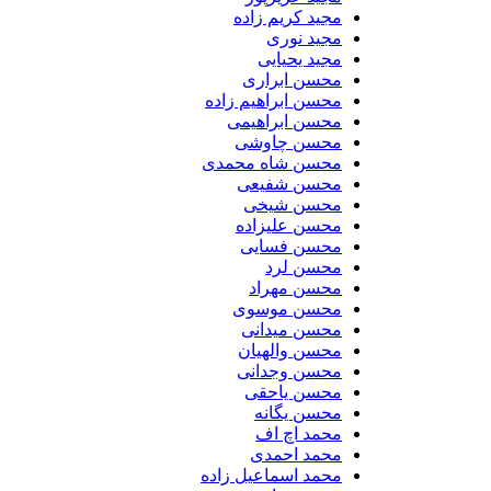
مجید کریم زاده
مجید نوری
مجید یحیایی
محسن ابراری
محسن ابراهیم زاده
محسن ابراهیمی
محسن چاوشی
محسن شاه محمدی
محسن شفیعی
محسن شیخی
محسن علیزاده
محسن فسایی
محسن لرد
محسن مهراد
محسن موسوی
محسن میدانی
محسن والهیان
محسن وجدانی
محسن یاحقی
محسن یگانه
محمد اچ اف
محمد احمدی
محمد اسماعیل زاده