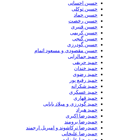
حسین احسانی
حسین توکلی
حسین حماد
حسین رخصت
حسین قنبری
حسین کریمی
حسین گنجی
حسین گودرزی
حسین مقصودی و مسعود اتمام
حمید جمالزایی
حمید حریفی
حمید خندان
حمید رضوی
حمید رفیع پور
حمید شکرانه
حمید عسکری
حمید قهاری
حمید گودرزی و میلاد بابایی
حمید هیراد
حمیدرضا اکبری
حمیدرضا برومند
حمیدرضا ترکاشوند و امیریل ارجمند
حمیدرضا علیخانی
حمیدرضا علیزاده