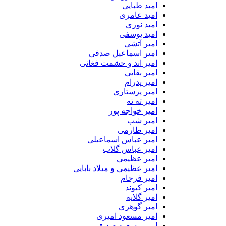
امید طبایی
امید عامری
امید نوری
امید یوسفی
امیر آتشی
امیر اسماعیل صدفی
امیر اند و حشمت فغانی
امیر بقایی
امیر پدرام
امیر پرستاری
امیر ته ته
امیر خواجه پور
امیر شب
امیر طارمی
امیر عباس اسماعیلی
امیر عباس گلاب
امیر عظیمی
امیر عظیمی و میلاد بابایی
امیر فرجام
امیر کیوند
امیر گلایه
امیر گوهری
امیر مسعود امیری
امیر مسعود صدیق