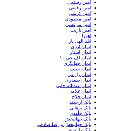
امین رستمی
امین رفیعی
امین کریمی
امین محمودی
امین مرعشی
امین ناریت
اهورا
ایلیا الهی یار
ایمان آذری
ایمان استار
ایمان اف جی ۱۰
ایمان جهانگری
ایمان حجت
ایمان زارعی
ایمان صفدری
ایمان عبدالله خانی
ایمان غلامی
ایمان فلاح
بابک ارجمند
بابک برهانی
بابک جاهدی
بابک جهانبخش
بابک جهانبخش و رضا صادقی
بابک رادمنش