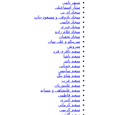
سپهر نامی
ستار اسماعیلی
سجاد ای بی
سجاد باذوقی و مسعود بیات
سجاد حاتمی
سجاد خیری
سجاد غلام زاده
سجاد نجفیان
سرپیکو و علی سان
سروش
سعید باقری فرد
سعید پاشا
سعید پانتر
سعید چوپانی
سعید ساینس
سعید شاه بیگ
سعید عرب
سعید علیپوریان
سعید علیشاهی و بتسابه
سعید فاطمی
سعید کبیری
سعید کرمانی
سعید کریمی
سعید گلشنی