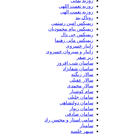
روزبه بمانی
روزبه نعمت اللهی
روزبه نعمت الهی
روناک بند
ریمیکس امین رستمی
ریمیکس پیام محمودیان
ریمیکس جی دال
ریمیکس مانی رهنما
زانیار خسروی
زانیار و سیروان خسروی
زیر صفر
ساسان شب افروز
ساسان شفانژاد
سالار زنگنه
سالار عقیلی
سالار محمدی
سام کوشیار
سامان جلیلی
سامان دولتشاهی
سامان زیوار
سامان صادقی
سامی استار و محسن راد
سامیار
سپهر خلسه