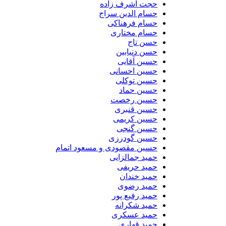
حجت اشرف زاده
حسام الدین سراج
حسام فرهناکی
حسام مختاری
حسن تاج
حسن دنیابین
حسین آقایی
حسین احسانی
حسین توکلی
حسین حماد
حسین رخصت
حسین قنبری
حسین کریمی
حسین گنجی
حسین گودرزی
حسین مقصودی و مسعود اتمام
حمید جمالزایی
حمید حریفی
حمید خندان
حمید رضوی
حمید رفیع پور
حمید شکرانه
حمید عسکری
حمید قهاری