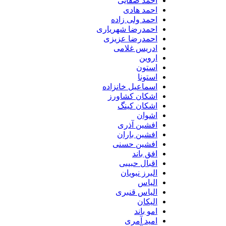
احمد صفایی
احمد هادی
احمد ولی زاده
احمدرضا شهریاری
احمدرضا عزیزی
ادریس غلامی
اروین
استون
استونا
اسماعیل خانزاده
اشکان کشاورز
اشکان کینگ
اشوان
افشین آذری
افشین باران
افشین حسنی
افق باند
اقبال حبیبی
البرز نبویان
الیاس
الیاس قنبرى
الیکان
امو باند
امید آمری