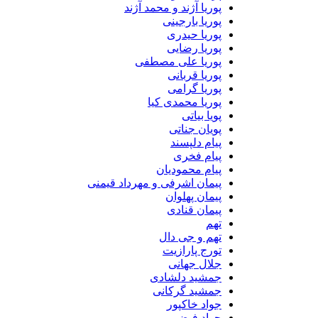
پوریا آژند و محمد آژند
پوریا بارجینی
پوریا حیدری
پوریا رضایی
پوریا علی مصطفی
پوریا قربانی
پوریا گرامی
پوریا محمدی کیا
پویا بیاتی
پویان جناتی
پیام دلپسند
پیام فخری
پیام محمودیان
پیمان اشرفی و مهرداد قیمنی
پیمان پهلوان
پیمان قنادی
تهم
تهم و جی دال
تورج پارازیت
جلال جهانی
جمشید دلشادی
جمشید گرکانی
جواد خاکپور
جواد فیض