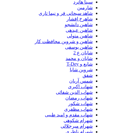
سینا هاترد
شارمین
شاهد سبحانی فر و نیما تاری
شاهرخ افشار
شاهین دانشجو
شاهین عبدهی
شاهین متولی
شاهین و شروین محافظت کار
شاهین یوسفی
شایان ع 2
شایان و محمد
شایع و T-Dey
شروین شایا
شفق
شمس آریان
شهاب اکبری
شهاب الدین شفائی
شهاب رمضان
شهاب شکور
شهاب مظفری
شهاب مقدم و امید طیبی
شهرام شکوهی
شهرام میرجلالی
شهرام ناظری