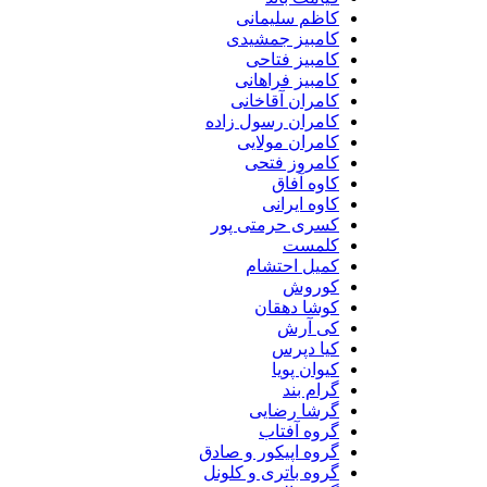
کاظم سلیمانی
کامبیز جمشیدی
کامبیز فتاحی
کامبیز فراهانی
کامران آقاخانی
کامران رسول زاده
کامران مولایی
کامروز فتحی
کاوه آفاق
کاوه ایرانی
کسری حرمتی پور
کلمست
کمیل احتشام
کوروش
کوشا دهقان
کی آرش
کیا دپرس
کیوان پویا
گرام بند
گرشا رضایی
گروه آفتاب
گروه اپیکور و صادق
گروه باتری و کلونل