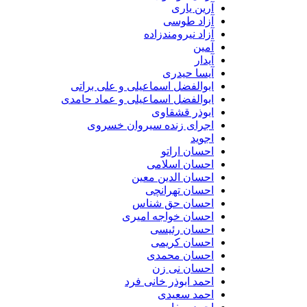
آرین یاری
آزاد طوسی
آزاد نیرومندزاده
آمین
آیدار
آیسا حیدری
ابوالفضل اسماعیلی و علی براتی
ابوالفضل اسماعیلی و عماد حامدی
ابوذر قشقاوی
اجرای زنده سیروان خسروی
اجوید
احسان اراتو
احسان اسلامی
احسان الدین معین
احسان تهرانچی
احسان حق شناس
احسان خواجه امیری
احسان رئیسی
احسان کریمی
احسان محمدی
احسان نی زن
احمد ابوذر خانی فرد
احمد سعیدی