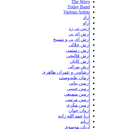
The Ways
Today Band
Various Artists
آراد
آراو
آرتین تی زد
آرش ای پی
آرش ای پی و مسیح
آرش جلالی
آرش رستمی
آرش قالیچی
آرش کایان
آرش نورائی
آرشاوین و عمران طاهری
آرمان علیدوست
آرمین بیانی
آرمین حبیبی
آرمین سمیعی
آرمین مرسی
آرمین مکری
آروان جوان
آریا حمد الله زاده
آریابد
آریان موسوی