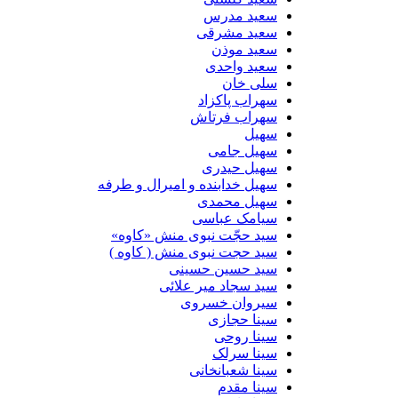
سعید مدرس
سعید مشرقی
سعید موذن
سعید واحدی
سلی خان
سهراب پاکزاد
سهراب فرتاش
سهیل
سهیل جامی
سهیل حیدری
سهیل خدابنده و امیرال و طرفه
سهیل محمدی
سیامک عباسی
سید حجّت نبوی منش «کاوه»
سید حجت نبوی منش ( کاوه )
سید حسین حسینى
سید سجاد میر علائی
سیروان خسروی
سینا حجازی
سینا روحی
سینا سرلک
سینا شعبانخانی
سینا مقدم