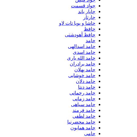
جواد قسمت
چاپار باند
چارتار
حاشا و پویا تات لاو
حافظ
حافظ آهودشتی
حامد
حامد اسدالهی
حامد اسدی
حامد الله یاری
حامد برادران
حامد پهلان
حامد خوشابی
حامد دلان
حامد دنتا
حامد رحمانی
حامد زمانی
حامد سیاهی
حامد فرمند
حامد لطفی
حامد محضرنیا
حامد همایون
حامی