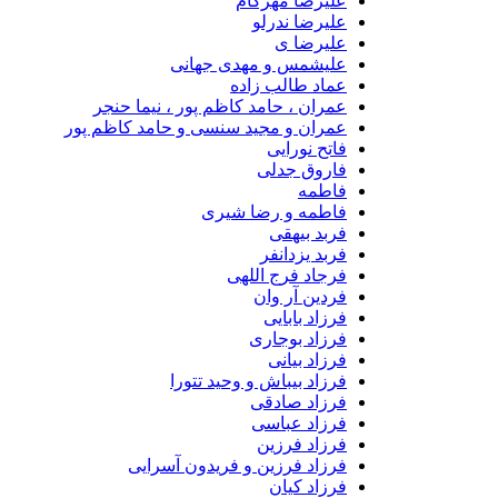
علیرضا مهرکام
علیرضا ندرلو
علیرضا ی
علیشمس و مهدی جهانی
عماد طالب زاده
عمران ، حامد کاظم پور ، نیما حنجر
عمران و مجید سنسی و حامد کاظم پور
فاتح نورایی
فاروق جدلی
فاطمه
فاطمه و رضا شیری
فربد بیهقی
فربد یزدانفر
فرجاد فرج اللهی
فردین آر وان
فرزاد بابایی
فرزاد بوجاری
فرزاد بیانی
فرزاد بیباش و وحید تتورا
فرزاد صادقی
فرزاد عباسی
فرزاد فرزین
فرزاد فرزین و فریدون آسرایی
فرزاد کیان