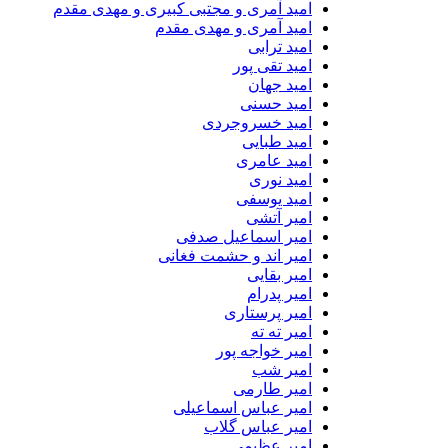
امید آمری و مجتبی کبیری و مهدى مقدم
امید آمری و مهدی مقدم
امید ترابی
امید تقی پور
امید جهان
امید حسنی
امید خسروجردی
امید طبایی
امید عامری
امید نوری
امید یوسفی
امیر آتشی
امیر اسماعیل صدفی
امیر اند و حشمت فغانی
امیر بقایی
امیر پدرام
امیر پرستاری
امیر ته ته
امیر خواجه پور
امیر شب
امیر طارمی
امیر عباس اسماعیلی
امیر عباس گلاب
امیر عظیمی