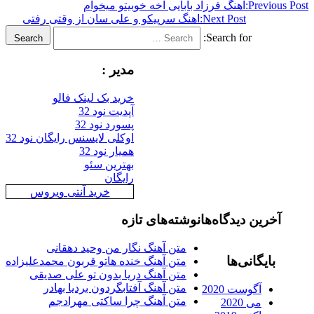
Previous
اهنگ فرزاد بابایی آخه خوبیتو میخوام
Next Post:
اهنگ سرپیکو و علی سان از وقتی رفتی
Search for:
Search
مدیر :
خرید بک لینک فالو
آپدیت نود 32
پسورد نود 32
اوکلی لایسنس رایگان نود 32
همیار نود 32
بهترین سئو
رایگان
خرید آنتی ویروس
آخرین دیدگاه‌ها
نوشته‌های تازه
متن آهنگ نگار من وحید دهقانی
بایگانی‌ها
متن آهنگ خنده هاتو قربون محمدعلیزاده
متن آهنگ دریا بدون تو علی صدیقی
متن آهنگ آفتابگردون بردیا بهادر
آگوست 2020
متن آهنگ چرا ساکتی مهرادجم
می 2020