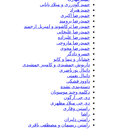
حمید گودرزی و میلاد بابایی
حمید هیراد
حمیدرضا اکبری
حمیدرضا برومند
حمیدرضا ترکاشوند و امیریل ارجمند
حمیدرضا علیخانی
حمیدرضا علیزاده
حمیدرضا مازوچی
حمیدرضا محوی
خسرو دادگر
خشایار و نیما و کانو
داریوش جمشیدی و کامبیز جمشیدی
دانیال پورناصری
دانیال نعمتی
داوود فشکی
دسته‌بندی نشده
دکلمه وحید موسویان
دی جی آرگون
دی جی میلاد مظهری
راستین وقاری
راشا
رامتین دلیران
رامتین ریسمان و مصطفی باقری