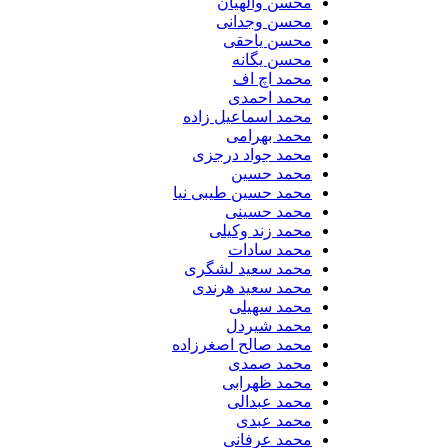
محسن والهیان
محسن وجدانی
محسن یاحقی
محسن یگانه
محمد اچ اف
محمد احمدی
محمد اسماعیل زاده
محمد بهرامی
محمد جواد درجزی
محمد حسین
محمد حسین طیبی نیا
محمد حسینی
محمد زند وکیلی
محمد سادات
محمد سعید لشگری
محمد سعید هرندی
محمد سهیلی
​محمد شیردل
محمد صالح اصغرزاده
محمد صمدی
محمد ظهرابی
محمد عبدالی
محمد عبدی
محمد عرفانی