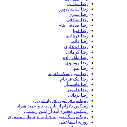
رضا ساداتی
رضا ساسان پور
رضا شیری
رضا صادقی
رضا صادقی بنام
رضا ضیا
رضا فرهادی
رضا قائمی
رضا قندهاری
رضا کرمانی
رضا ملک زاده
رضا موسوی
رضا نمو
رضا نمو و سکسکه بند
رضا نیک فرجام
رضا هاشمیان
رضا هامون
رضا یزدانی
رمیکس چرا تو از فرزاد فرزین
رمیکس دلارام از پازل باند و حمید هیراد
رمیکس معجزه اینه از امین رستمی
رمیکس مگه دیوونه حالیته از شهاب مظفری
روزبه اسماعیلی