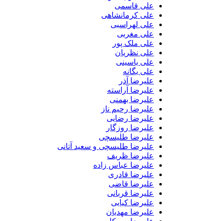
علی قاسمی
علی کرمانشاهی
علی لهراسبی
علی مغربی
علی ملک پور
علی نظریان
علی یاسینی
علی یگانه
علیرضا آذر
علیرضا آراسته
علیرضا بهمنی
علیرضا رحیم ناز
علیرضا رضایی
علیرضا روزگار
علیرضا طلیسچی
علیرضا طلیسچی و سعید آتانی
علیرضا ظریف
علیرضا عباس زاده
علیرضا قادری
علیرضا قاضی
علیرضا قربانی
علیرضا کیایی
علیرضا مهدیان