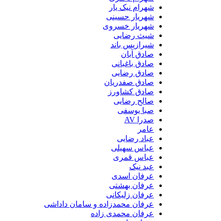
شهرام نیک یار
شهریار حسینی
شهریار خسروی
شیث رضایی
شیرازیس باند
صادق آبان
صادق باغبانی
صادق رضایی
صادق صفدریان
صادق کشاورز
صالح رضایی
صبا یوسفی
صدرا AV
عامر
عباد رضایی
عباس سهیلی
عباس قمری
عبد نیک
عرفان اسدی
عرفان بهشتی
عرفان زلیکانی
عرفان محمدزاده و سامان داداشی
عرفان محمدی زاده