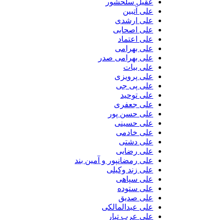
عقیل سلحشور
علی آتبین
علی ارشدی
علی اصحابی
علی اعتماد
علی بهرامی
علی بهرامی صدر
علی بیات
علی پرویزی
علی پی جی
علی توحید
علی جعفری
علی حسن پور
علی حسینی
علی خادمی
علی دشتی
علی رضایی
علی رمضانپور و آمین بند
علی زند وکیلی
علی سپاهی
علی ستوده
علی صدیق
علی عبدالمالکی
علی عرب تبار