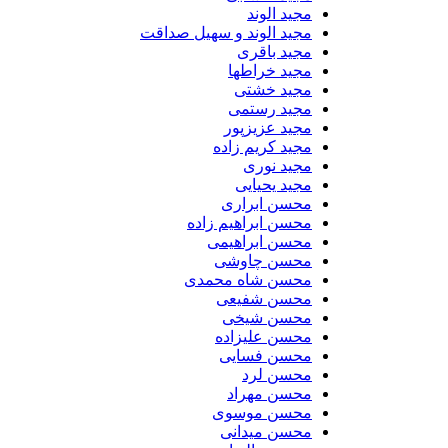
مجید الوند‎
مجید الوند و سهیل صداقت
مجید باقری
مجید خراطها
مجید خشتی
مجید رستمی
مجید عزیزپور
مجید کریم زاده
مجید نوری
مجید یحیایی
محسن ابراری
محسن ابراهیم زاده
محسن ابراهیمی
محسن چاوشی
محسن شاه محمدی
محسن شفیعی
محسن شیخی
محسن علیزاده
محسن فسایی
محسن لرد
محسن مهراد
محسن موسوی
محسن میدانی