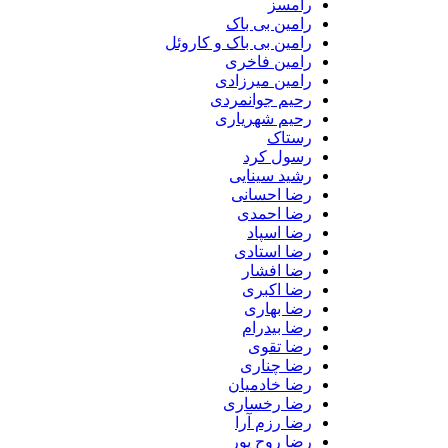
رامسز
رامین بی باک
رامین بی باک و کاروئل
رامین فاخری
رامین میرزادی
رحیم جوانمردی
رحیم شهریاری
رستاک
رسول کرد
رشید سینایی
رضا احسانی
رضا احمدی
رضا اسپاد
رضا استادی
رضا افشار
رضا اکبری
رضا بهاری
رضا بیدرام
رضا تقوی
رضا چناری
رضا خادمیان
رضا رخساری
رضا رزم آرا
رضا روح پور