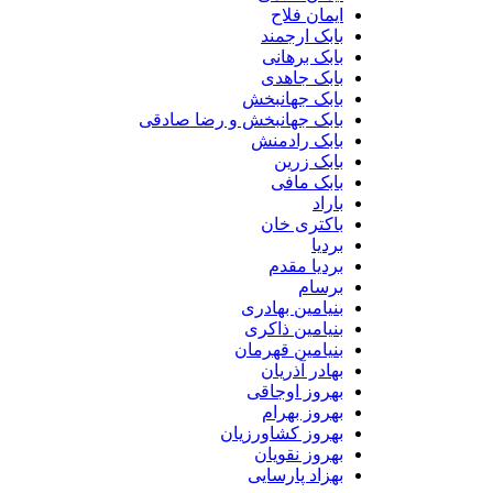
ایمان فلاح
بابک ارجمند
بابک برهانی
بابک جاهدی
بابک جهانبخش
بابک جهانبخش و رضا صادقی
بابک رادمنش
بابک زرین
بابک مافی
باراد
باکتری خان
بردیا
بردیا مقدم
برسام
بنیامین بهادری
بنیامین ذاکری
بنیامین قهرمان
بهادر آذریان
بهروز اوجاقی
بهروز بهرام
بهروز کشاورزیان
بهروز نقویان
بهزاد پارسایی