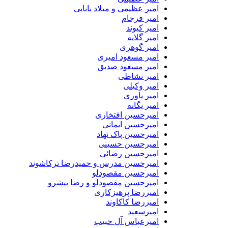
امیر عظیمی و میلاد بابایی
امیر فرجام
امیر کیوند
امیر گلایه
امیر گوهری
امیر مسعود امیری
امیر مسعود صدیق
امیر نشاطی
امیر وکیلی
امیر یاوری
امیر یگانه
امیرحسین افتخاری
امیرحسین ایمانی
امیرحسین پاک نهاد
امیرحسین حسینی
امیرحسین رضائی
امیرحسین مدرس و حمیدرضا ترکاشوند
امیرحسین مقصودلو
امیرحسین مقصودلو و رضا پیشرو
امیررضا پرهیزکاری
امیررضا کاکاوند
امیرسعید
امیرعباس آل حبیب