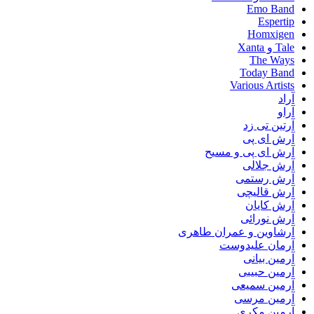
Emo Band
Espertip
Homxigen
Tale و Xanta
The Ways
Today Band
Various Artists
آراد
آراو
آرتین تی زد
آرش ای پی
آرش ای پی و مسیح
آرش جلالی
آرش رستمی
آرش قالیچی
آرش کایان
آرش نورائی
آرشاوین و عمران طاهری
آرمان علیدوست
آرمین بیانی
آرمین حبیبی
آرمین سمیعی
آرمین مرسی
آرمین مکری