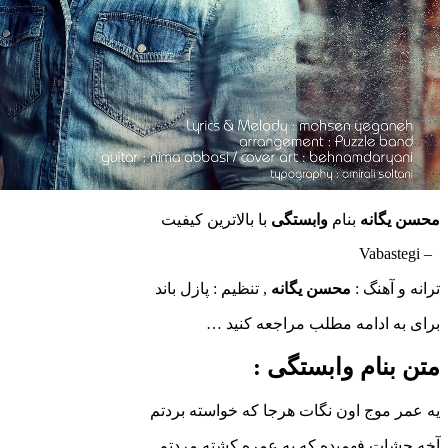
محسن یگانه
بنام
وابستگی
با بالاترین کیفیت
– Vabastegi
ترانه و آهنگ :
محسن یگانه
, تنظیم : پازل باند
برای به ادامه مطلب مراجعه کنید …
متن بنام وابستگی :
یه عمر موج اون نگات هرجا که خواسته بردتم
آخه چشات فهمیده که یه عمره کشته مردتم