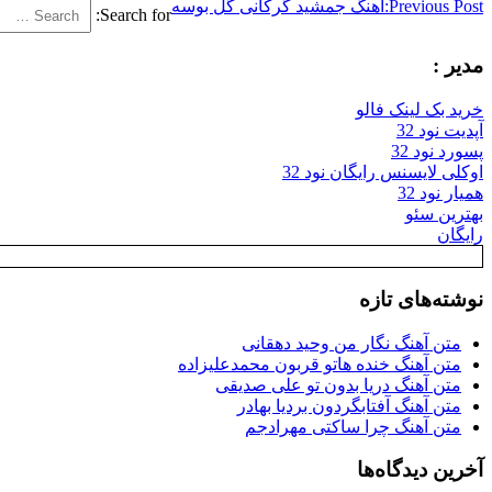
Previous Post:
اهنگ جمشید گرکانی گل بوسه
Search for:
مدیر :
خرید بک لینک فالو
آپدیت نود 32
پسورد نود 32
اوکلی لایسنس رایگان نود 32
همیار نود 32
بهترین سئو
رایگان
نوشته‌های تازه
متن آهنگ نگار من وحید دهقانی
متن آهنگ خنده هاتو قربون محمدعلیزاده
متن آهنگ دریا بدون تو علی صدیقی
متن آهنگ آفتابگردون بردیا بهادر
متن آهنگ چرا ساکتی مهرادجم
آخرین دیدگاه‌ها