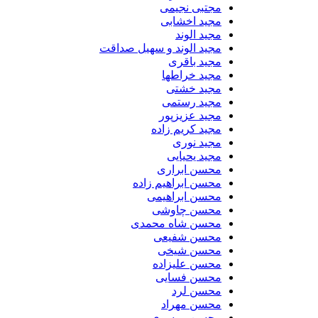
مجتبی نجیمی
مجید اخشابی
مجید الوند‎
مجید الوند و سهیل صداقت
مجید باقری
مجید خراطها
مجید خشتی
مجید رستمی
مجید عزیزپور
مجید کریم زاده
مجید نوری
مجید یحیایی
محسن ابراری
محسن ابراهیم زاده
محسن ابراهیمی
محسن چاوشی
محسن شاه محمدی
محسن شفیعی
محسن شیخی
محسن علیزاده
محسن فسایی
محسن لرد
محسن مهراد
محسن موسوی