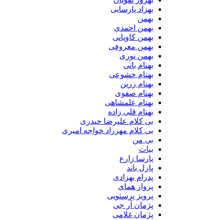
بهزاد پارسایی
بهمن
بهمن احمدی
بهمن کاویانی
بهمن معروفی
بهمن نوری
بهنام بانی
بهنام خشوعی
بهنام زرین
بهنام صفوی
بهنام علمشاهی
بهنام قلی زاده
بی کلام علیرضا حیدری
بی کلام مهرزاد خواجه امیری
بی من
بیات
پارسا زارع
پازل باند
پدرام بهزادی
پرواز همای
پرویز پرستویی
پژمان آر جی
پژمان غلامی