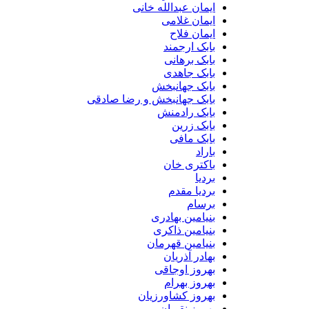
ایمان عبدالله خانی
ایمان غلامی
ایمان فلاح
بابک ارجمند
بابک برهانی
بابک جاهدی
بابک جهانبخش
بابک جهانبخش و رضا صادقی
بابک رادمنش
بابک زرین
بابک مافی
باراد
باکتری خان
بردیا
بردیا مقدم
برسام
بنیامین بهادری
بنیامین ذاکری
بنیامین قهرمان
بهادر آذریان
بهروز اوجاقی
بهروز بهرام
بهروز کشاورزیان
بهروز نقویان