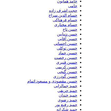
حامد همایون
حامی
حجت اشرف زاده
حسام الدین سراج
حسام فرهناکی
حسام مختاری
حسن تاج
حسن دنیابین
حسین آقایی
حسین احسانی
حسین توکلی
حسین حماد
حسین رخصت
حسین قنبری
حسین کریمی
حسین گنجی
حسین گودرزی
حسین مقصودی و مسعود اتمام
حمید جمالزایی
حمید حریفی
حمید خندان
حمید رضوی
حمید رفیع پور
حمید شکرانه