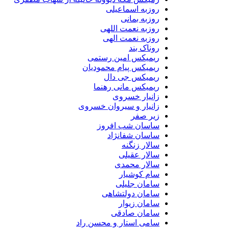
روزبه اسماعیلی
روزبه بمانی
روزبه نعمت اللهی
روزبه نعمت الهی
روناک بند
ریمیکس امین رستمی
ریمیکس پیام محمودیان
ریمیکس جی دال
ریمیکس مانی رهنما
زانیار خسروی
زانیار و سیروان خسروی
زیر صفر
ساسان شب افروز
ساسان شفانژاد
سالار زنگنه
سالار عقیلی
سالار محمدی
سام کوشیار
سامان جلیلی
سامان دولتشاهی
سامان زیوار
سامان صادقی
سامی استار و محسن راد