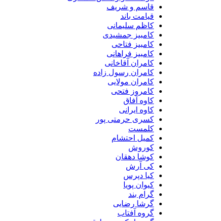
قاسم و شریف
قیامت باند
کاظم سلیمانی
کامبیز جمشیدی
کامبیز فتاحی
کامبیز فراهانی
کامران آقاخانی
کامران رسول زاده
کامران مولایی
کامروز فتحی
کاوه آفاق
کاوه ایرانی
کسری حرمتی پور
کلمست
کمیل احتشام
کوروش
کوشا دهقان
کی آرش
کیا دپرس
کیوان پویا
گرام بند
گرشا رضایی
گروه آفتاب