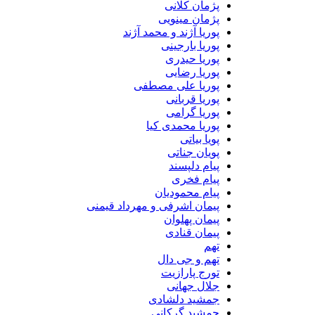
پژمان کلانی
پژمان مینویی
پوریا آژند و محمد آژند
پوریا بارجینی
پوریا حیدری
پوریا رضایی
پوریا علی مصطفی
پوریا قربانی
پوریا گرامی
پوریا محمدی کیا
پویا بیاتی
پویان جناتی
پیام دلپسند
پیام فخری
پیام محمودیان
پیمان اشرفی و مهرداد قیمنی
پیمان پهلوان
پیمان قنادی
تهم
تهم و جی دال
تورج پارازیت
جلال جهانی
جمشید دلشادی
جمشید گرکانی