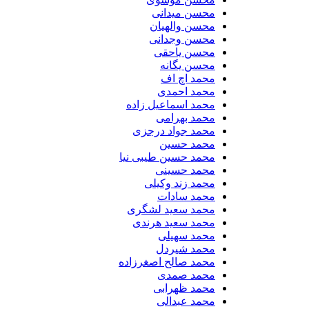
محسن میدانی
محسن والهیان
محسن وجدانی
محسن یاحقی
محسن یگانه
محمد اچ اف
محمد احمدی
محمد اسماعیل زاده
محمد بهرامی
محمد جواد درجزی
محمد حسین
محمد حسین طیبی نیا
محمد حسینی
محمد زند وکیلی
محمد سادات
محمد سعید لشگری
محمد سعید هرندی
محمد سهیلی
​محمد شیردل
محمد صالح اصغرزاده
محمد صمدی
محمد ظهرابی
محمد عبدالی