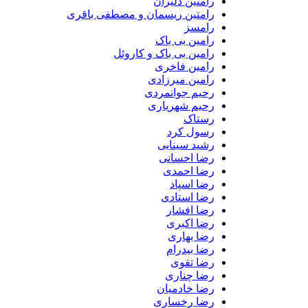
رامتین دلیران
رامتین ریسمان و مصطفی باقری
رامسز
رامین بی باک
رامین بی باک و کاروئل
رامین فاخری
رامین میرزادی
رحیم جوانمردی
رحیم شهریاری
رستاک
رسول کرد
رشید سینایی
رضا احسانی
رضا احمدی
رضا اسپاد
رضا استادی
رضا افشار
رضا اکبری
رضا بهاری
رضا بیدرام
رضا تقوی
رضا چناری
رضا خادمیان
رضا رخساری