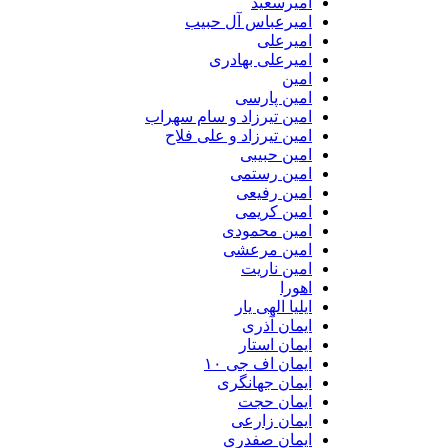
امیرسعید
امیرعباس آل حبیب
امیرعلی
امیرعلی بهادری
امین
امین پارسی
امین تیرزاد و سام سهراب
امین تیرزاد و علی فلاح
امین حبیبی
امین رستمی
امین رفیعی
امین کریمی
امین محمودی
امین مرعشی
امین ناریت
اهورا
ایلیا الهی یار
ایمان آذری
ایمان استار
ایمان اف جی ۱۰
ایمان جهانگری
ایمان حجت
ایمان زارعی
ایمان صفدری