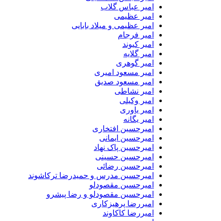
امیر عباس گلاب
امیر عظیمی
امیر عظیمی و میلاد بابایی
امیر فرجام
امیر کیوند
امیر گلایه
امیر گوهری
امیر مسعود امیری
امیر مسعود صدیق
امیر نشاطی
امیر وکیلی
امیر یاوری
امیر یگانه
امیرحسین افتخاری
امیرحسین ایمانی
امیرحسین پاک نهاد
امیرحسین حسینی
امیرحسین رضائی
امیرحسین مدرس و حمیدرضا ترکاشوند
امیرحسین مقصودلو
امیرحسین مقصودلو و رضا پیشرو
امیررضا پرهیزکاری
امیررضا کاکاوند