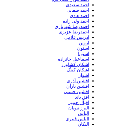
احمد سعیدی
احمد صفایی
احمد هادی
احمد ولی زاده
احمدرضا شهریاری
احمدرضا عزیزی
ادریس غلامی
اروین
استون
استونا
اسماعیل خانزاده
اشکان کشاورز
اشکان کینگ
اشوان
افشین آذری
افشین باران
افشین حسنی
افق باند
اقبال حبیبی
البرز نبویان
الیاس
الیاس قنبرى
الیکان