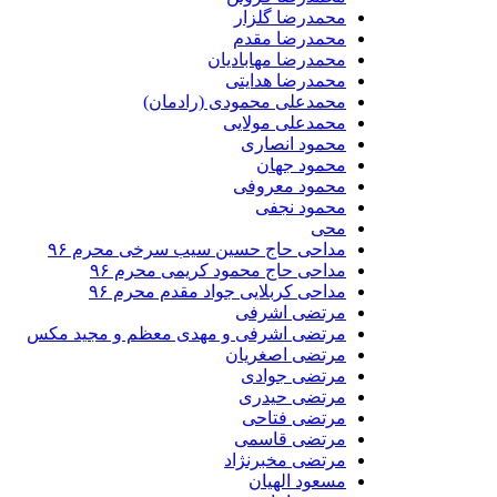
محمدرضا گلزار
محمدرضا مقدم
محمدرضا مهابادیان
محمدرضا هدایتی
محمدعلی محمودی (رادمان)
محمدعلی مولایی
محمود انصاری
محمود جهان
محمود معروفی
محمود نجفی
محی
مداحی حاج حسین سیب سرخی محرم ۹۶
مداحی حاج محمود کریمی محرم ۹۶
مداحی کربلایی جواد مقدم محرم ۹۶
مرتضی اشرفی
مرتضی اشرفی و مهدی معظم و مجید مکس
مرتضی اصغریان
مرتضی جوادی
مرتضی حیدری
مرتضی فتاحی
مرتضی قاسمی
مرتضی مخبرنژاد
مسعود الهیان