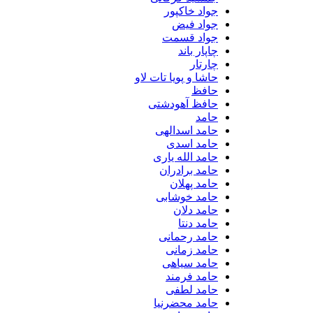
جواد خاکپور
جواد فیض
جواد قسمت
چاپار باند
چارتار
حاشا و پویا تات لاو
حافظ
حافظ آهودشتی
حامد
حامد اسدالهی
حامد اسدی
حامد الله یاری
حامد برادران
حامد پهلان
حامد خوشابی
حامد دلان
حامد دنتا
حامد رحمانی
حامد زمانی
حامد سیاهی
حامد فرمند
حامد لطفی
حامد محضرنیا