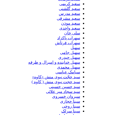
سعید کریمی
سعید گلشنی
سعید مدرس
سعید مشرقی
سعید موذن
سعید واحدی
سلی خان
سهراب پاکزاد
سهراب فرتاش
سهیل
سهیل جامی
سهیل حیدری
سهیل خدابنده و امیرال و طرفه
سهیل محمدی
سیامک عباسی
سید حجّت نبوی منش «کاوه»
سید حجت نبوی منش ( کاوه )
سید حسین حسینى
سید سجاد میر علائی
سیروان خسروی
سینا حجازی
سینا روحی
سینا سرلک