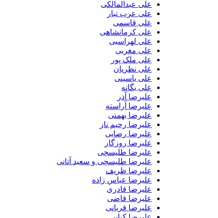
علی عبدالمالکی
علی عرب تبار
علی قاسمی
علی کرمانشاهی
علی لهراسبی
علی مغربی
علی ملک پور
علی نظریان
علی یاسینی
علی یگانه
علیرضا آذر
علیرضا آراسته
علیرضا بهمنی
علیرضا رحیم ناز
علیرضا رضایی
علیرضا روزگار
علیرضا طلیسچی
علیرضا طلیسچی و سعید آتانی
علیرضا ظریف
علیرضا عباس زاده
علیرضا قادری
علیرضا قاضی
علیرضا قربانی
علیرضا کیایی