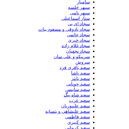
سامیار
سپهر خلسه
سپهر نامی
ستار اسماعیلی
سجاد ای بی
سجاد باذوقی و مسعود بیات
سجاد حاتمی
سجاد خیری
سجاد غلام زاده
سجاد نجفیان
سرپیکو و علی سان
سروش
سعید باقری فرد
سعید پاشا
سعید پانتر
سعید چوپانی
سعید ساینس
سعید شاه بیگ
سعید عرب
سعید علیپوریان
سعید علیشاهی و بتسابه
سعید فاطمی
سعید کبیری
سعید کرمانی