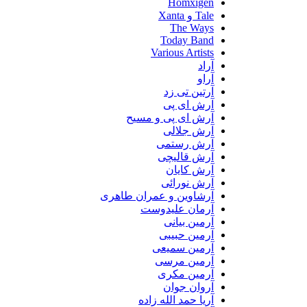
Homxigen
Tale و Xanta
The Ways
Today Band
Various Artists
آراد
آراو
آرتین تی زد
آرش ای پی
آرش ای پی و مسیح
آرش جلالی
آرش رستمی
آرش قالیچی
آرش کایان
آرش نورائی
آرشاوین و عمران طاهری
آرمان علیدوست
آرمین بیانی
آرمین حبیبی
آرمین سمیعی
آرمین مرسی
آرمین مکری
آروان جوان
آریا حمد الله زاده