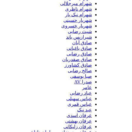
شهرام میرجلالی
شهرام ناظری
شهرام نیک یار
شهریار حسینی
شهریار خسروی
شیث رضایی
شیرازیس باند
صادق آبان
صادق باغبانی
صادق رضایی
صادق صفدریان
صادق کشاورز
صالح رضایی
صبا یوسفی
صدرا AV
عامر
عباد رضایی
عباس سهیلی
عباس قمری
عبد نیک
عرفان اسدی
عرفان بهشتی
عرفان زلیکانی