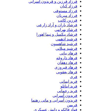
فرزاد فرزین و فریدون آسرایی
فرزاد کیان
فرزاد مستوفی
فرزاد میریان
فرزین کاتب
فرشاد باران و آراد زارعی
فرشاد بهرامی
فرشاد پیکسل و نیما اهورا
فرشید ادهمی
فرشید شاهسون
فرشید میلانی
فرهاد بیانی
فرهاد داروغه
فرهاد دهقان
فرهاد فیروزی
فرهاد یعقوبی
فری
فرید ایمانی
فرید اینانلو
فرید رحمانی
فریدون آسرایی
فریدون آسرایی و مانی رهنما
فریمن
فواد فالکو و دانش عسکری