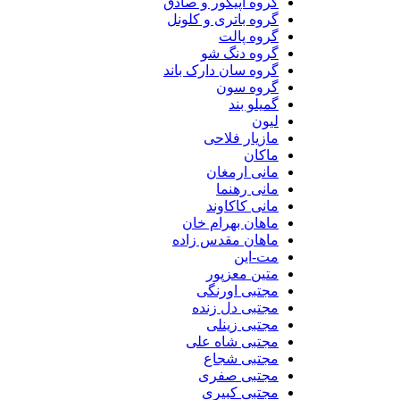
گروه اپیکور و صادق
گروه باتری و کلونل
گروه پالت
گروه دنگ شو
گروه سان دارک باند
گروه سون
گمیلو بند
لیون
مازیار فلاحی
ماکان
مانی ارمغان
مانی رهنما
مانی کاکاوند
ماهان بهرام خان
ماهان مقدس زاده
مت-این
متین معزپور
مجتبی اورنگی
مجتبی دل زنده
مجتبی زینلی
مجتبی شاه علی
مجتبی شجاع
مجتبی صفری
مجتبی کبیری