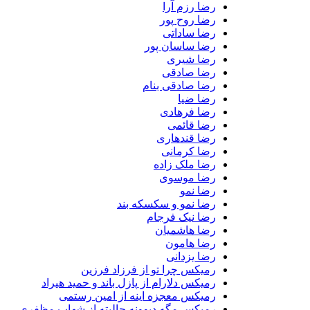
رضا رزم آرا
رضا روح پور
رضا ساداتی
رضا ساسان پور
رضا شیری
رضا صادقی
رضا صادقی بنام
رضا ضیا
رضا فرهادی
رضا قائمی
رضا قندهاری
رضا کرمانی
رضا ملک زاده
رضا موسوی
رضا نمو
رضا نمو و سکسکه بند
رضا نیک فرجام
رضا هاشمیان
رضا هامون
رضا یزدانی
رمیکس چرا تو از فرزاد فرزین
رمیکس دلارام از پازل باند و حمید هیراد
رمیکس معجزه اینه از امین رستمی
رمیکس مگه دیوونه حالیته از شهاب مظفری