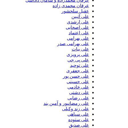
عرفان محمدزاده و سامان داداشی
عرفان محمدی زاده
عقیل سلحشور
علی آتبین
علی ارشدی
علی اصحابی
علی اعتماد
علی بهرامی
علی بهرامی صدر
علی بیات
علی پرویزی
علی پی جی
علی توحید
علی جعفری
علی حسن پور
علی حسینی
علی خادمی
علی دشتی
علی رضایی
علی رمضانپور و آمین بند
علی زند وکیلی
علی سپاهی
علی ستوده
علی صدیق