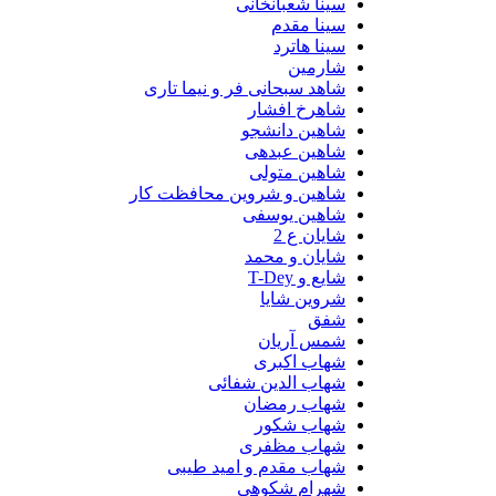
سینا شعبانخانی
سینا مقدم
سینا هاترد
شارمین
شاهد سبحانی فر و نیما تاری
شاهرخ افشار
شاهین دانشجو
شاهین عبدهی
شاهین متولی
شاهین و شروین محافظت کار
شاهین یوسفی
شایان ع 2
شایان و محمد
شایع و T-Dey
شروین شایا
شفق
شمس آریان
شهاب اکبری
شهاب الدین شفائی
شهاب رمضان
شهاب شکور
شهاب مظفری
شهاب مقدم و امید طیبی
شهرام شکوهی