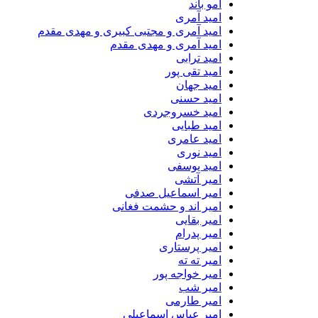
امو باند
امید آمری
امید آمری و مجتبی کبیری و مهدى مقدم
امید آمری و مهدی مقدم
امید ترابی
امید تقی پور
امید جهان
امید حسنی
امید خسروجردی
امید طبایی
امید عامری
امید نوری
امید یوسفی
امیر آتشی
امیر اسماعیل صدفی
امیر اند و حشمت فغانی
امیر بقایی
امیر پدرام
امیر پرستاری
امیر ته ته
امیر خواجه پور
امیر شب
امیر طارمی
امیر عباس اسماعیلی