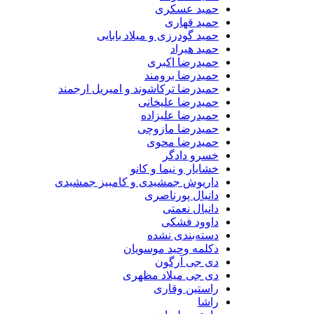
حمید عسکری
حمید قهاری
حمید گودرزی و میلاد بابایی
حمید هیراد
حمیدرضا اکبری
حمیدرضا برومند
حمیدرضا ترکاشوند و امیریل ارجمند
حمیدرضا علیخانی
حمیدرضا علیزاده
حمیدرضا مازوچی
حمیدرضا محوی
خسرو دادگر
خشایار و نیما و کانو
داریوش جمشیدی و کامبیز جمشیدی
دانیال پورناصری
دانیال نعمتی
داوود فشکی
دسته‌بندی نشده
دکلمه وحید موسویان
دی جی آرگون
دی جی میلاد مظهری
راستین وقاری
راشا