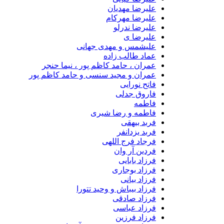
علیرضا مهدیان
علیرضا مهرکام
علیرضا ندرلو
علیرضا ی
علیشمس و مهدی جهانی
عماد طالب زاده
عمران ، حامد کاظم پور ، نیما حنجر
عمران و مجید سنسی و حامد کاظم پور
فاتح نورایی
فاروق جدلی
فاطمه
فاطمه و رضا شیری
فربد بیهقی
فربد یزدانفر
فرجاد فرج اللهی
فردین آر وان
فرزاد بابایی
فرزاد بوجاری
فرزاد بیانی
فرزاد بیباش و وحید تتورا
فرزاد صادقی
فرزاد عباسی
فرزاد فرزین