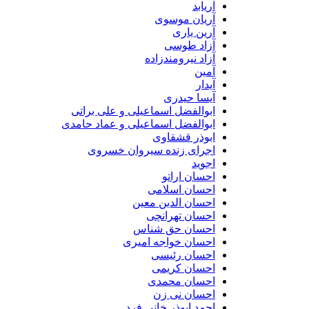
آریابد
آریان موسوی
آرین یاری
آزاد طوسی
آزاد نیرومندزاده
آمین
آیدار
آیسا حیدری
ابوالفضل اسماعیلی و علی براتی
ابوالفضل اسماعیلی و عماد حامدی
ابوذر قشقاوی
اجرای زنده سیروان خسروی
اجوید
احسان اراتو
احسان اسلامی
احسان الدین معین
احسان تهرانچی
احسان حق شناس
احسان خواجه امیری
احسان رئیسی
احسان کریمی
احسان محمدی
احسان نی زن
احمد ابوذر خانی فرد