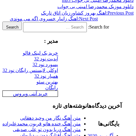
دانلود محمدرضا امینی بی جواب mp3
دانلود موزیک محمدرضا امینی بی جواب
Previous Post:
اهنگ بهروز کشاورزیان اتاق تاریک
Next Post:
اهنگ زانیار خسروی اگه می موندی
Search for:
Search
مدیر :
خرید بک لینک فالو
آپدیت نود 32
پسورد نود 32
اوکلی لایسنس رایگان نود 32
همیار نود 32
بهترین سئو
رایگان
خرید آنتی ویروس
آخرین دیدگاه‌ها
نوشته‌های تازه
متن آهنگ نگار من وحید دهقانی
بایگانی‌ها
متن آهنگ خنده هاتو قربون محمدعلیزاده
متن آهنگ دریا بدون تو علی صدیقی
متن آهنگ آفتابگردون بردیا بهادر
آگوست 2020