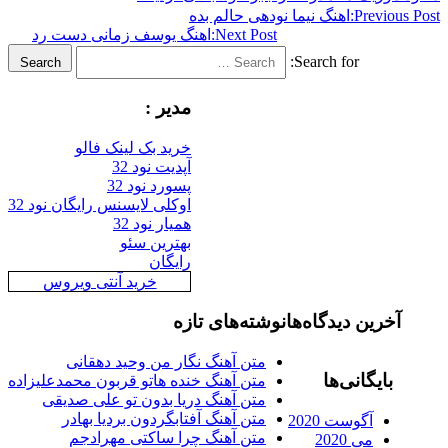
Previ
اهنگ نیما نودهی حالم بده
Next Post:
اهنگ یوسف زمانی دست رد
Search for:
Search
مدیر :
خرید بک لینک فالو
آپدیت نود 32
پسورد نود 32
اوکلی لایسنس رایگان نود 32
همیار نود 32
بهترین سئو
رایگان
خرید آنتی ویروس
رین دیدگاه‌ها
نوشته‌های تازه
متن آهنگ نگار من وحید دهقانی
ایگانی‌ها
متن آهنگ خنده هاتو قربون محمدعلیزاده
متن آهنگ دریا بدون تو علی صدیقی
متن آهنگ آفتابگردون بردیا بهادر
آگوست 2020
متن آهنگ چرا ساکتی مهرادجم
می 2020