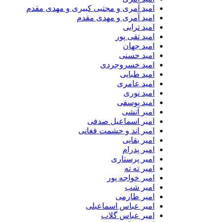
امید آمری و مجتبی کبیری و مهدى مقدم
امید آمری و مهدی مقدم
امید ترابی
امید تقی پور
امید جهان
امید حسنی
امید خسروجردی
امید طبایی
امید عامری
امید نوری
امید یوسفی
امیر آتشی
امیر اسماعیل صدفی
امیر اند و حشمت فغانی
امیر بقایی
امیر پدرام
امیر پرستاری
امیر ته ته
امیر خواجه پور
امیر شب
امیر طارمی
امیر عباس اسماعیلی
امیر عباس گلاب