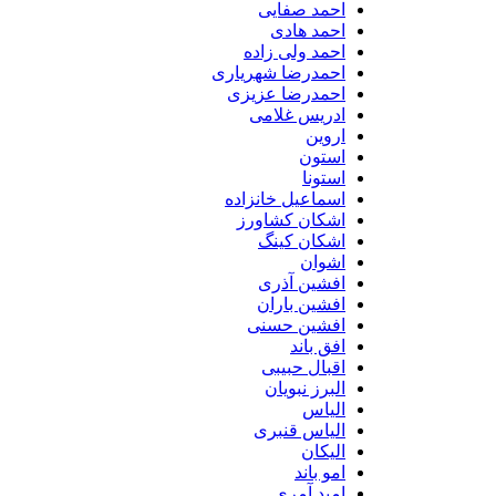
احمد صفایی
احمد هادی
احمد ولی زاده
احمدرضا شهریاری
احمدرضا عزیزی
ادریس غلامی
اروین
استون
استونا
اسماعیل خانزاده
اشکان کشاورز
اشکان کینگ
اشوان
افشین آذری
افشین باران
افشین حسنی
افق باند
اقبال حبیبی
البرز نبویان
الیاس
الیاس قنبرى
الیکان
امو باند
امید آمری