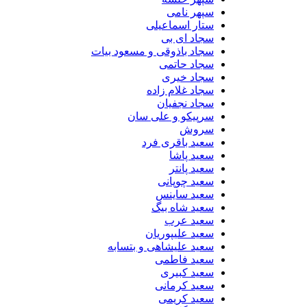
سپهر نامی
ستار اسماعیلی
سجاد ای بی
سجاد باذوقی و مسعود بیات
سجاد حاتمی
سجاد خیری
سجاد غلام زاده
سجاد نجفیان
سرپیکو و علی سان
سروش
سعید باقری فرد
سعید پاشا
سعید پانتر
سعید چوپانی
سعید ساینس
سعید شاه بیگ
سعید عرب
سعید علیپوریان
سعید علیشاهی و بتسابه
سعید فاطمی
سعید کبیری
سعید کرمانی
سعید کریمی