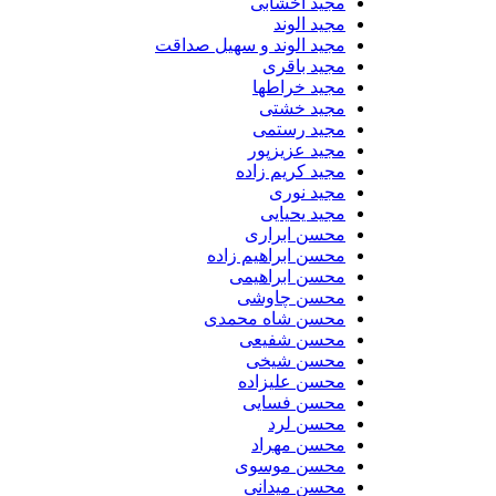
مجید اخشابی
مجید الوند‎
مجید الوند و سهیل صداقت
مجید باقری
مجید خراطها
مجید خشتی
مجید رستمی
مجید عزیزپور
مجید کریم زاده
مجید نوری
مجید یحیایی
محسن ابراری
محسن ابراهیم زاده
محسن ابراهیمی
محسن چاوشی
محسن شاه محمدی
محسن شفیعی
محسن شیخی
محسن علیزاده
محسن فسایی
محسن لرد
محسن مهراد
محسن موسوی
محسن میدانی