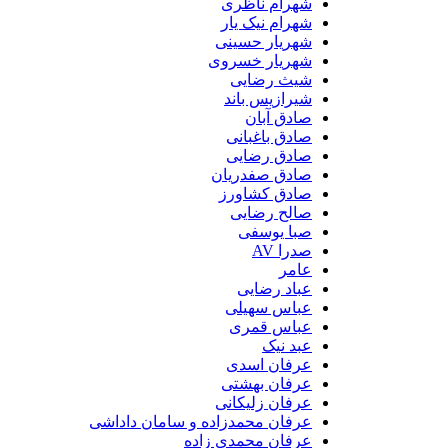
شهرام ناظری
شهرام نیک یار
شهریار حسینی
شهریار خسروی
شیث رضایی
شیرازیس باند
صادق آبان
صادق باغبانی
صادق رضایی
صادق صفدریان
صادق کشاورز
صالح رضایی
صبا یوسفی
صدرا AV
عامر
عباد رضایی
عباس سهیلی
عباس قمری
عبد نیک
عرفان اسدی
عرفان بهشتی
عرفان زلیکانی
عرفان محمدزاده و سامان داداشی
عرفان محمدی زاده