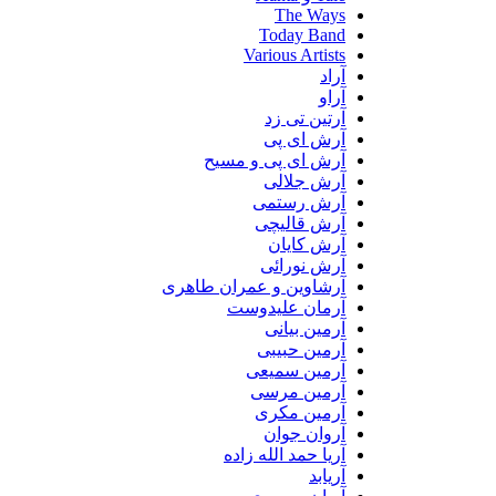
The Ways
Today Band
Various Artists
آراد
آراو
آرتین تی زد
آرش ای پی
آرش ای پی و مسیح
آرش جلالی
آرش رستمی
آرش قالیچی
آرش کایان
آرش نورائی
آرشاوین و عمران طاهری
آرمان علیدوست
آرمین بیانی
آرمین حبیبی
آرمین سمیعی
آرمین مرسی
آرمین مکری
آروان جوان
آریا حمد الله زاده
آریابد