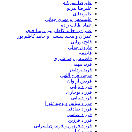
علیرضا مهرکام
علیرضا ندرلو
علیرضا ی
علیشمس و مهدی جهانی
عماد طالب زاده
عمران ، حامد کاظم پور ، نیما حنجر
عمران و مجید سنسی و حامد کاظم پور
فاتح نورایی
فاروق جدلی
فاطمه
فاطمه و رضا شیری
فربد بیهقی
فربد یزدانفر
فرجاد فرج اللهی
فردین آر وان
فرزاد بابایی
فرزاد بوجاری
فرزاد بیانی
فرزاد بیباش و وحید تتورا
فرزاد صادقی
فرزاد عباسی
فرزاد فرزین
فرزاد فرزین و فریدون آسرایی
فرزاد کیان