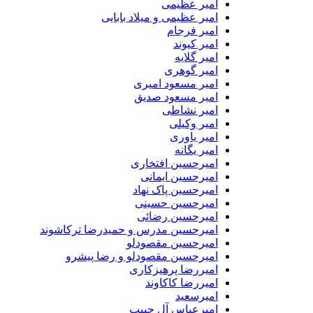
امیر عظیمی
امیر عظیمی و میلاد بابایی
امیر فرجام
امیر کیوند
امیر گلایه
امیر گوهری
امیر مسعود امیری
امیر مسعود صدیق
امیر نشاطی
امیر وکیلی
امیر یاوری
امیر یگانه
امیرحسین افتخاری
امیرحسین ایمانی
امیرحسین پاک نهاد
امیرحسین حسینی
امیرحسین رضائی
امیرحسین مدرس و حمیدرضا ترکاشوند
امیرحسین مقصودلو
امیرحسین مقصودلو و رضا پیشرو
امیررضا پرهیزکاری
امیررضا کاکاوند
امیرسعید
امیرعباس آل حبیب