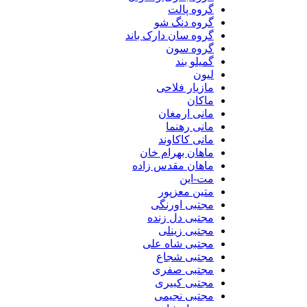
گروه پالت
گروه دنگ شو
گروه سان دارک باند
گروه سون
گمیلو بند
لیون
مازیار فلاحی
ماکان
مانی ارمغان
مانی رهنما
مانی کاکاوند
ماهان بهرام خان
ماهان مقدس زاده
مت-این
متین معزپور
مجتبی اورنگی
مجتبی دل زنده
مجتبی زینلی
مجتبی شاه علی
مجتبی شجاع
مجتبی صفری
مجتبی کبیری
مجتبی نجیمی