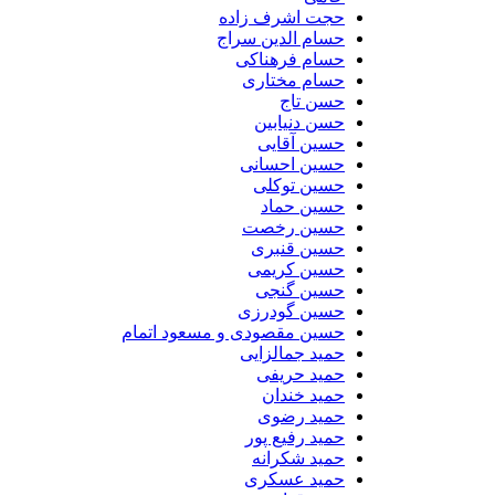
حجت اشرف زاده
حسام الدین سراج
حسام فرهناکی
حسام مختاری
حسن تاج
حسن دنیابین
حسین آقایی
حسین احسانی
حسین توکلی
حسین حماد
حسین رخصت
حسین قنبری
حسین کریمی
حسین گنجی
حسین گودرزی
حسین مقصودی و مسعود اتمام
حمید جمالزایی
حمید حریفی
حمید خندان
حمید رضوی
حمید رفیع پور
حمید شکرانه
حمید عسکری