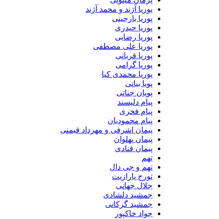
پوریا آژند و محمد آژند
پوریا بارجینی
پوریا حیدری
پوریا رضایی
پوریا علی مصطفی
پوریا قربانی
پوریا گرامی
پوریا محمدی کیا
پویا بیاتی
پویان جناتی
پیام دلپسند
پیام فخری
پیام محمودیان
پیمان اشرفی و مهرداد قیمنی
پیمان پهلوان
پیمان قنادی
تهم
تهم و جی دال
تورج پارازیت
جلال جهانی
جمشید دلشادی
جمشید گرکانی
جواد خاکپور