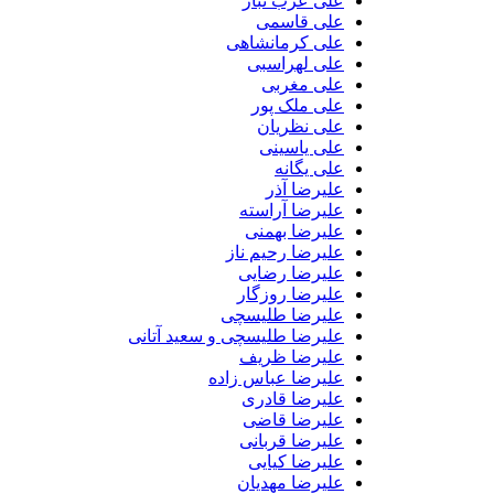
علی عرب تبار
علی قاسمی
علی کرمانشاهی
علی لهراسبی
علی مغربی
علی ملک پور
علی نظریان
علی یاسینی
علی یگانه
علیرضا آذر
علیرضا آراسته
علیرضا بهمنی
علیرضا رحیم ناز
علیرضا رضایی
علیرضا روزگار
علیرضا طلیسچی
علیرضا طلیسچی و سعید آتانی
علیرضا ظریف
علیرضا عباس زاده
علیرضا قادری
علیرضا قاضی
علیرضا قربانی
علیرضا کیایی
علیرضا مهدیان