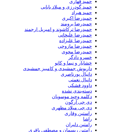
حمید قهاری
حمید گودرزی و میلاد بابایی
حمید هیراد
حمیدرضا اکبری
حمیدرضا برومند
حمیدرضا ترکاشوند و امیریل ارجمند
حمیدرضا علیخانی
حمیدرضا علیزاده
حمیدرضا مازوچی
حمیدرضا محوی
خسرو دادگر
خشایار و نیما و کانو
داریوش جمشیدی و کامبیز جمشیدی
دانیال پورناصری
دانیال نعمتی
داوود فشکی
دسته‌بندی نشده
دکلمه وحید موسویان
دی جی آرگون
دی جی میلاد مظهری
راستین وقاری
راشا
رامتین دلیران
رامتین ریسمان و مصطفی باقری