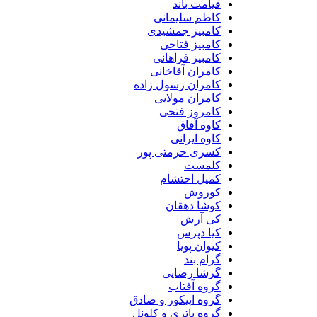
قیامت باند
کاظم سلیمانی
کامبیز جمشیدی
کامبیز فتاحی
کامبیز فراهانی
کامران آقاخانی
کامران رسول زاده
کامران مولایی
کامروز فتحی
کاوه آفاق
کاوه ایرانی
کسری حرمتی پور
کلمست
کمیل احتشام
کوروش
کوشا دهقان
کی آرش
کیا دپرس
کیوان پویا
گرام بند
گرشا رضایی
گروه آفتاب
گروه اپیکور و صادق
گروه باتری و کلونل