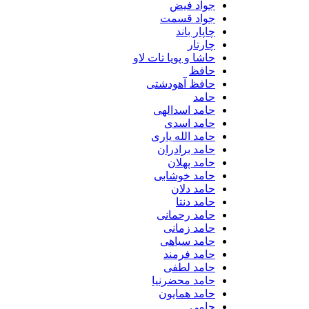
جواد فیض
جواد قسمت
چاپار باند
چارتار
حاشا و پویا تات لاو
حافظ
حافظ آهودشتی
حامد
حامد اسدالهی
حامد اسدی
حامد الله یاری
حامد برادران
حامد پهلان
حامد خوشابی
حامد دلان
حامد دنتا
حامد رحمانی
حامد زمانی
حامد سیاهی
حامد فرمند
حامد لطفی
حامد محضرنیا
حامد همایون
حامی