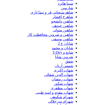
سینا هاترد
شارمین
شاهد سبحانی فر و نیما تاری
شاهرخ افشار
شاهین دانشجو
شاهین عبدهی
شاهین متولی
شاهین و شروین محافظت کار
شاهین یوسفی
شایان ع 2
شایان و محمد
شایع و T-Dey
شروین شایا
شفق
شمس آریان
شهاب اکبری
شهاب الدین شفائی
شهاب رمضان
شهاب شکور
شهاب مظفری
شهاب مقدم و امید طیبی
شهرام شکوهی
شهرام میرجلالی