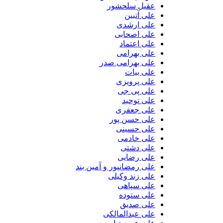
عقیل سلحشور
علی آتبین
علی ارشدی
علی اصحابی
علی اعتماد
علی بهرامی
علی بهرامی صدر
علی بیات
علی پرویزی
علی پی جی
علی توحید
علی جعفری
علی حسن پور
علی حسینی
علی خادمی
علی دشتی
علی رضایی
علی رمضانپور و آمین بند
علی زند وکیلی
علی سپاهی
علی ستوده
علی صدیق
علی عبدالمالکی