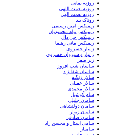
روزبه بمانی
روزبه نعمت اللهی
روزبه نعمت الهی
روناک بند
ریمیکس امین رستمی
ریمیکس پیام محمودیان
ریمیکس جی دال
ریمیکس مانی رهنما
زانیار خسروی
زانیار و سیروان خسروی
زیر صفر
ساسان شب افروز
ساسان شفانژاد
سالار زنگنه
سالار عقیلی
سالار محمدی
سام کوشیار
سامان جلیلی
سامان دولتشاهی
سامان زیوار
سامان صادقی
سامی استار و محسن راد
سامیار
سپهر خلسه