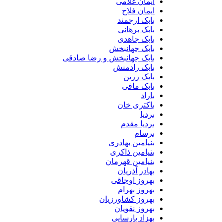
ایمان غلامی
ایمان فلاح
بابک ارجمند
بابک برهانی
بابک جاهدی
بابک جهانبخش
بابک جهانبخش و رضا صادقی
بابک رادمنش
بابک زرین
بابک مافی
باراد
باکتری خان
بردیا
بردیا مقدم
برسام
بنیامین بهادری
بنیامین ذاکری
بنیامین قهرمان
بهادر آذریان
بهروز اوجاقی
بهروز بهرام
بهروز کشاورزیان
بهروز نقویان
بهزاد پارسایی