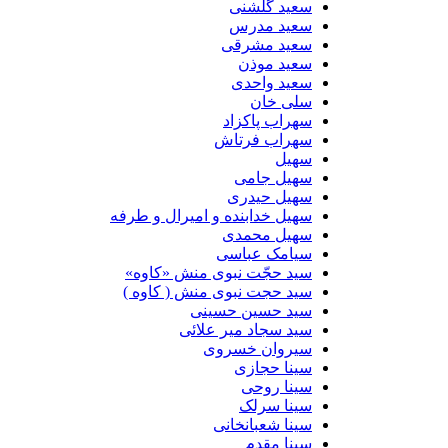
سعید گلشنی
سعید مدرس
سعید مشرقی
سعید موذن
سعید واحدی
سلی خان
سهراب پاکزاد
سهراب فرتاش
سهیل
سهیل جامی
سهیل حیدری
سهیل خدابنده و امیرال و طرفه
سهیل محمدی
سیامک عباسی
سید حجّت نبوی منش «کاوه»
سید حجت نبوی منش ( کاوه )
سید حسین حسینى
سید سجاد میر علائی
سیروان خسروی
سینا حجازی
سینا روحی
سینا سرلک
سینا شعبانخانی
سینا مقدم