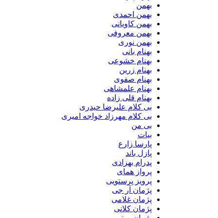
بهمن
بهمن احمدی
بهمن کاویانی
بهمن معروفی
بهمن نوری
بهنام بانی
بهنام خشوعی
بهنام زرین
بهنام صفوی
بهنام علمشاهی
بهنام قلی زاده
بی کلام علیرضا حیدری
بی کلام مهرزاد خواجه امیری
بی من
بیات
پارسا زارع
پازل باند
پدرام بهزادی
پرواز همای
پرویز پرستویی
پژمان آر جی
پژمان غلامی
پژمان کلانی
پژمان مینویی