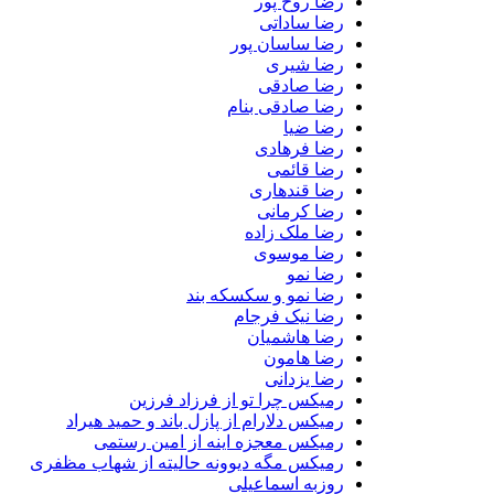
رضا روح پور
رضا ساداتی
رضا ساسان پور
رضا شیری
رضا صادقی
رضا صادقی بنام
رضا ضیا
رضا فرهادی
رضا قائمی
رضا قندهاری
رضا کرمانی
رضا ملک زاده
رضا موسوی
رضا نمو
رضا نمو و سکسکه بند
رضا نیک فرجام
رضا هاشمیان
رضا هامون
رضا یزدانی
رمیکس چرا تو از فرزاد فرزین
رمیکس دلارام از پازل باند و حمید هیراد
رمیکس معجزه اینه از امین رستمی
رمیکس مگه دیوونه حالیته از شهاب مظفری
روزبه اسماعیلی