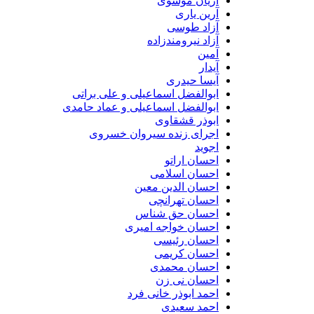
آریان موسوی
آرین یاری
آزاد طوسی
آزاد نیرومندزاده
آمین
آیدار
آیسا حیدری
ابوالفضل اسماعیلی و علی براتی
ابوالفضل اسماعیلی و عماد حامدی
ابوذر قشقاوی
اجرای زنده سیروان خسروی
اجوید
احسان اراتو
احسان اسلامی
احسان الدین معین
احسان تهرانچی
احسان حق شناس
احسان خواجه امیری
احسان رئیسی
احسان کریمی
احسان محمدی
احسان نی زن
احمد ابوذر خانی فرد
احمد سعیدی