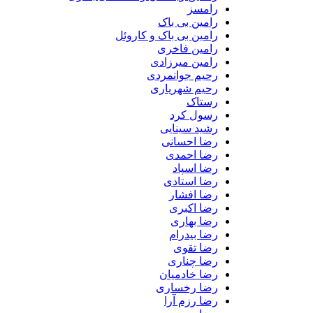
رامسز
رامین بی باک
رامین بی باک و کاروئل
رامین فاخری
رامین میرزادی
رحیم جوانمردی
رحیم شهریاری
رستاک
رسول کرد
رشید سینایی
رضا احسانی
رضا احمدی
رضا اسپاد
رضا استادی
رضا افشار
رضا اکبری
رضا بهاری
رضا بیدرام
رضا تقوی
رضا چناری
رضا خادمیان
رضا رخساری
رضا رزم آرا