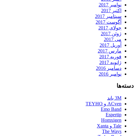
نوامبر 2017
اکتبر 2017
سپتامبر 2017
آگوست 2017
جولای 2017
ژوئن 2017
می 2017
آوریل 2017
مارس 2017
فوریه 2017
ژانویه 2017
دسامبر 2016
نوامبر 2016
دسته‌ها
3M باند
ACven و TEYHO
Emo Band
Espertip
Homxigen
Tale و Xanta
The Ways