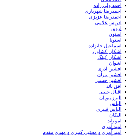
احمد ولی زاده
احمدرضا شهریاری
احمدرضا عزیزی
ادریس غلامی
اروین
استون
استونا
اسماعیل خانزاده
اشکان کشاورز
اشکان کینگ
اشوان
افشین آذری
افشین باران
افشین حسنی
افق باند
اقبال حبیبی
البرز نبویان
الیاس
الیاس قنبرى
الیکان
امو باند
امید آمری
امید آمری و مجتبی کبیری و مهدى مقدم