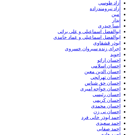
آزاد طوسی
آزاد نیرومندزاده
آمین
آیدار
آیسا حیدری
ابوالفضل اسماعیلی و علی براتی
ابوالفضل اسماعیلی و عماد حامدی
ابوذر قشقاوی
اجرای زنده سیروان خسروی
اجوید
احسان اراتو
احسان اسلامی
احسان الدین معین
احسان تهرانچی
احسان حق شناس
احسان خواجه امیری
احسان رئیسی
احسان کریمی
احسان محمدی
احسان نی زن
احمد ابوذر خانی فرد
احمد سعیدی
احمد صفایی
احمد هادی