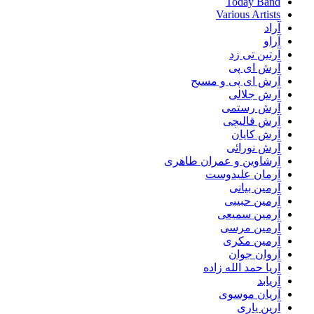
Today Band
Various Artists
آراد
آراو
آرتین تی زد
آرش ای پی
آرش ای پی و مسیح
آرش جلالی
آرش رستمی
آرش قالیچی
آرش کایان
آرش نورائی
آرشاوین و عمران طاهری
آرمان علیدوست
آرمین بیانی
آرمین حبیبی
آرمین سمیعی
آرمین مرسی
آرمین مکری
آروان جوان
آریا حمد الله زاده
آریابد
آریان موسوی
آرین یاری