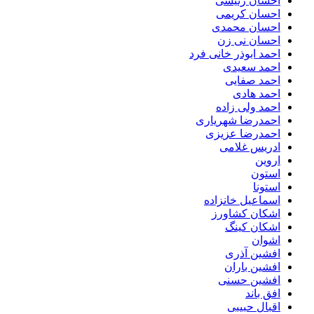
احسان رئیسی
احسان کریمی
احسان محمدی
احسان نی زن
احمد ابوذر خانی فرد
احمد سعیدی
احمد صفایی
احمد هادی
احمد ولی زاده
احمدرضا شهریاری
احمدرضا عزیزی
ادریس غلامی
اروین
استون
استونا
اسماعیل خانزاده
اشکان کشاورز
اشکان کینگ
اشوان
افشین آذری
افشین باران
افشین حسنی
افق باند
اقبال حبیبی