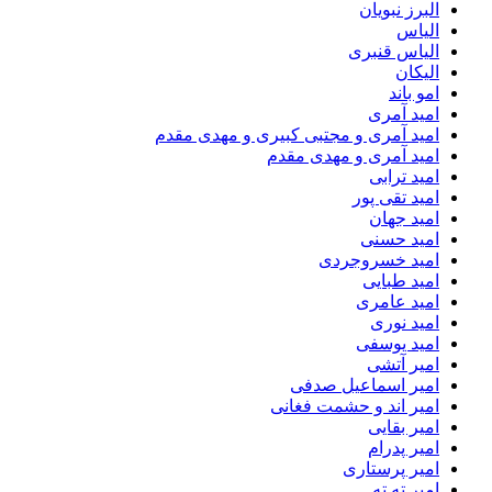
البرز نبویان
الیاس
الیاس قنبرى
الیکان
امو باند
امید آمری
امید آمری و مجتبی کبیری و مهدى مقدم
امید آمری و مهدی مقدم
امید ترابی
امید تقی پور
امید جهان
امید حسنی
امید خسروجردی
امید طبایی
امید عامری
امید نوری
امید یوسفی
امیر آتشی
امیر اسماعیل صدفی
امیر اند و حشمت فغانی
امیر بقایی
امیر پدرام
امیر پرستاری
امیر ته ته