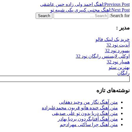
Previous Post:
اهنگ احمد ولی زاده حس عاشقی
Next Post:
اهنگ مجتبی کبیری یکی شبیه تو
Search for:
Search
مدیر :
خرید بک لینک فالو
آپدیت نود 32
پسورد نود 32
اوکلی لایسنس رایگان نود 32
همیار نود 32
بهترین سئو
رایگان
نوشته‌های تازه
متن آهنگ نگار من وحید دهقانی
متن آهنگ خنده هاتو قربون محمدعلیزاده
متن آهنگ دریا بدون تو علی صدیقی
متن آهنگ آفتابگردون بردیا بهادر
متن آهنگ چرا ساکتی مهرادجم