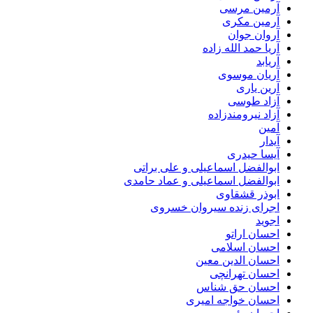
آرمین مرسی
آرمین مکری
آروان جوان
آریا حمد الله زاده
آریابد
آریان موسوی
آرین یاری
آزاد طوسی
آزاد نیرومندزاده
آمین
آیدار
آیسا حیدری
ابوالفضل اسماعیلی و علی براتی
ابوالفضل اسماعیلی و عماد حامدی
ابوذر قشقاوی
اجرای زنده سیروان خسروی
اجوید
احسان اراتو
احسان اسلامی
احسان الدین معین
احسان تهرانچی
احسان حق شناس
احسان خواجه امیری