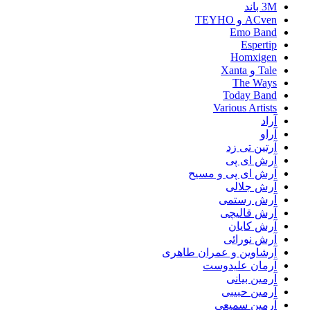
3M باند
ACven و TEYHO
Emo Band
Espertip
Homxigen
Tale و Xanta
The Ways
Today Band
Various Artists
آراد
آراو
آرتین تی زد
آرش ای پی
آرش ای پی و مسیح
آرش جلالی
آرش رستمی
آرش قالیچی
آرش کایان
آرش نورائی
آرشاوین و عمران طاهری
آرمان علیدوست
آرمین بیانی
آرمین حبیبی
آرمین سمیعی