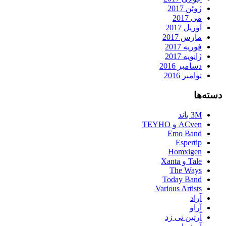
ژوئن 2017
می 2017
آوریل 2017
مارس 2017
فوریه 2017
ژانویه 2017
دسامبر 2016
نوامبر 2016
دسته‌ها
3M باند
ACven و TEYHO
Emo Band
Espertip
Homxigen
Tale و Xanta
The Ways
Today Band
Various Artists
آراد
آراو
آرتین تی زد