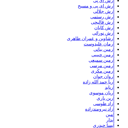
آرش ای پی
آرش ای پی و مسیح
آرش جلالی
آرش رستمی
آرش قالیچی
آرش کایان
آرش نورائی
آرشاوین و عمران طاهری
آرمان علیدوست
آرمین بیانی
آرمین حبیبی
آرمین سمیعی
آرمین مرسی
آرمین مکری
آروان جوان
آریا حمد الله زاده
آریابد
آریان موسوی
آرین یاری
آزاد طوسی
آزاد نیرومندزاده
آمین
آیدار
آیسا حیدری