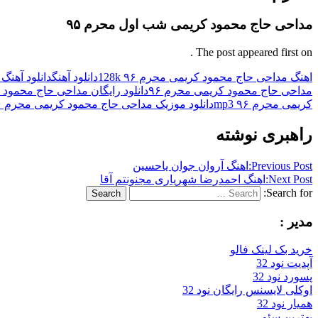
مداحی حاج محمود کریمی شب
اول
محرم ۹۵
The post appeared first on .
اهنگ مداحی حاج محمود کریمی محرم ۹۶ 128k
دانلود آهنگ
دانلود آهنگ 
مداحی حاج محمود کریمی محرم ۹۶
دانلود رایگان مداحی حاج محمود ک
کریمی محرم ۹۶ mp3
دانلود موزیک مداحی حاج محمود کریمی محرم ۹۶
راهبری نوشته
Previous Post:
اهنگ آروان جوان یاحسین
Next Post:
اهنگ احمدرضا شهریاری مجنونتم آقا
Search for:
Search
مدیر :
خرید بک لینک فالو
آپدیت نود 32
پسورد نود 32
اوکلی لایسنس رایگان نود 32
همیار نود 32
بهترین سئو