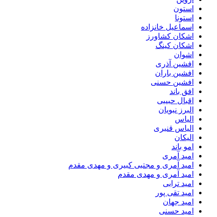
استون
استونا
اسماعیل خانزاده
اشکان کشاورز
اشکان کینگ
اشوان
افشین آذری
افشین باران
افشین حسنی
افق باند
اقبال حبیبی
البرز نبویان
الیاس
الیاس قنبرى
الیکان
امو باند
امید آمری
امید آمری و مجتبی کبیری و مهدى مقدم
امید آمری و مهدی مقدم
امید ترابی
امید تقی پور
امید جهان
امید حسنی