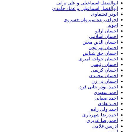
ابوالفضل اسماعیلی و علی براتی
ابوالفضل اسماعیلی و عماد حامدی
ابوذر قشقاوی
اجرای زنده سیروان خسروی
اجوید
احسان اراتو
احسان اسلامی
احسان الدین معین
احسان تهرانچی
احسان حق شناس
احسان خواجه امیری
احسان رئیسی
احسان کریمی
احسان محمدی
احسان نی زن
احمد ابوذر خانی فرد
احمد سعیدی
احمد صفایی
احمد هادی
احمد ولی زاده
احمدرضا شهریاری
احمدرضا عزیزی
ادریس غلامی
اروین