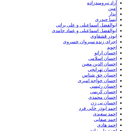
آزاد نیرومندزاده
آمین
آیدار
آیسا حیدری
ابوالفضل اسماعیلی و علی براتی
ابوالفضل اسماعیلی و عماد حامدی
ابوذر قشقاوی
اجرای زنده سیروان خسروی
اجوید
احسان اراتو
احسان اسلامی
احسان الدین معین
احسان تهرانچی
احسان حق شناس
احسان خواجه امیری
احسان رئیسی
احسان کریمی
احسان محمدی
احسان نی زن
احمد ابوذر خانی فرد
احمد سعیدی
احمد صفایی
احمد هادی
احمد ولی زاده