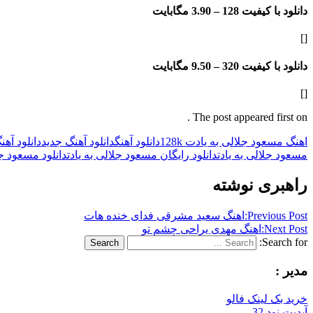
دانلود با کیفیت 128 –
3.90 مگابایت
[]
دانلود با کیفیت 320 –
9.50 مگابایت
[]
The post appeared first on .
اهنگ مسعود جلالی به یادت 128k
دانلود آهنگ
دانلود آهنگ جدید
دانلود آه
مسعود جلالی به یادت
دانلود رایگان مسعود جلالی به یادت
دانلود مسعود جل
راهبری نوشته
Previous Post:
اهنگ سعید مشرقی فدای خنده هات
Next Post:
اهنگ مهدی یراحی چشم تو
Search for:
Search
مدیر :
خرید بک لینک فالو
آپدیت نود 32