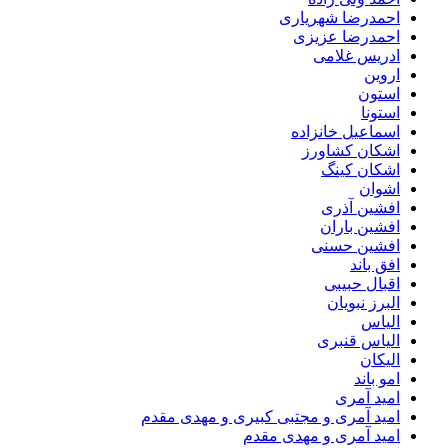
احمدرضا شهریاری
احمدرضا عزیزی
ادریس غلامی
اروین
استون
استونا
اسماعیل خانزاده
اشکان کشاورز
اشکان کینگ
اشوان
افشین آذری
افشین باران
افشین حسنی
افق باند
اقبال حبیبی
البرز نبویان
الیاس
الیاس قنبرى
الیکان
امو باند
امید آمری
امید آمری و مجتبی کبیری و مهدى مقدم
امید آمری و مهدی مقدم