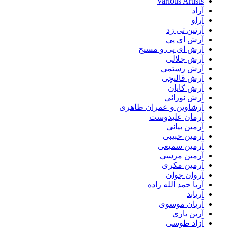
Various Artists
آراد
آراو
آرتین تی زد
آرش ای پی
آرش ای پی و مسیح
آرش جلالی
آرش رستمی
آرش قالیچی
آرش کایان
آرش نورائی
آرشاوین و عمران طاهری
آرمان علیدوست
آرمین بیانی
آرمین حبیبی
آرمین سمیعی
آرمین مرسی
آرمین مکری
آروان جوان
آریا حمد الله زاده
آریابد
آریان موسوی
آرین یاری
آزاد طوسی