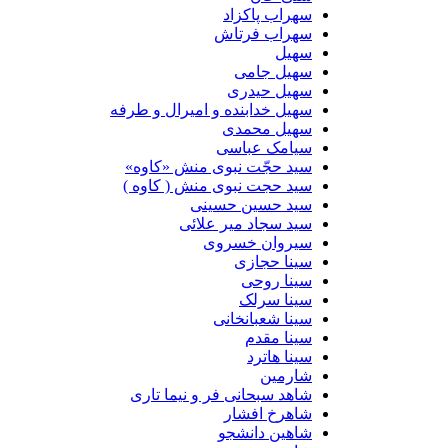
سهراب پاکزاد
سهراب فرتاش
سهیل
سهیل جامی
سهیل حیدری
سهیل خدابنده و امیرال و طرفه
سهیل محمدی
سیامک عباسی
سید حجّت نبوی منش «کاوه»
سید حجت نبوی منش ( کاوه )
سید حسین حسینى
سید سجاد میر علائی
سیروان خسروی
سینا حجازی
سینا روحی
سینا سرلک
سینا شعبانخانی
سینا مقدم
سینا هاترد
شارمین
شاهد سبحانی فر و نیما تاری
شاهرخ افشار
شاهین دانشجو