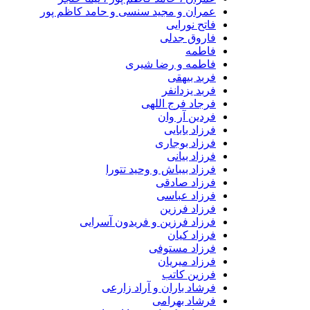
عمران و مجید سنسی و حامد کاظم پور
فاتح نورایی
فاروق جدلی
فاطمه
فاطمه و رضا شیری
فربد بیهقی
فربد یزدانفر
فرجاد فرج اللهی
فردین آر وان
فرزاد بابایی
فرزاد بوجاری
فرزاد بیانی
فرزاد بیباش و وحید تتورا
فرزاد صادقی
فرزاد عباسی
فرزاد فرزین
فرزاد فرزین و فریدون آسرایی
فرزاد کیان
فرزاد مستوفی
فرزاد میریان
فرزین کاتب
فرشاد باران و آراد زارعی
فرشاد بهرامی