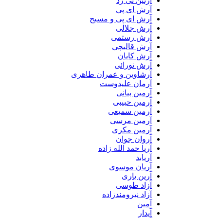
آرتین تی زد
آرش ای پی
آرش ای پی و مسیح
آرش جلالی
آرش رستمی
آرش قالیچی
آرش کایان
آرش نورائی
آرشاوین و عمران طاهری
آرمان علیدوست
آرمین بیانی
آرمین حبیبی
آرمین سمیعی
آرمین مرسی
آرمین مکری
آروان جوان
آریا حمد الله زاده
آریابد
آریان موسوی
آرین یاری
آزاد طوسی
آزاد نیرومندزاده
آمین
آیدار