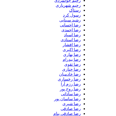
رحیم جوانمردی
رحیم شهریاری
رستاک
رسول کرد
رشید سینایی
رضا احسانی
رضا احمدی
رضا اسپاد
رضا استادی
رضا افشار
رضا اکبری
رضا بهاری
رضا بیدرام
رضا تقوی
رضا چناری
رضا خادمیان
رضا رخساری
رضا رزم آرا
رضا روح پور
رضا ساداتی
رضا ساسان پور
رضا شیری
رضا صادقی
رضا صادقی بنام