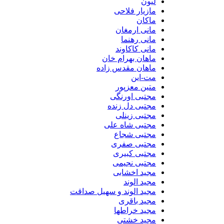
لیون
مازیار فلاحی
ماکان
مانی ارمغان
مانی رهنما
مانی کاکاوند
ماهان بهرام خان
ماهان مقدس زاده
مت-این
متین معزپور
مجتبی اورنگی
مجتبی دل زنده
مجتبی زینلی
مجتبی شاه علی
مجتبی شجاع
مجتبی صفری
مجتبی کبیری
مجتبی نجیمی
مجید اخشابی
مجید الوند‎
مجید الوند و سهیل صداقت
مجید باقری
مجید خراطها
مجید خشتی