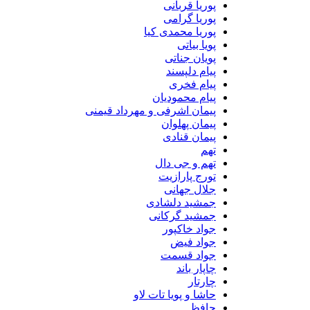
پوریا قربانی
پوریا گرامی
پوریا محمدی کیا
پویا بیاتی
پویان جناتی
پیام دلپسند
پیام فخری
پیام محمودیان
پیمان اشرفی و مهرداد قیمنی
پیمان پهلوان
پیمان قنادی
تهم
تهم و جی دال
تورج پارازیت
جلال جهانی
جمشید دلشادی
جمشید گرکانی
جواد خاکپور
جواد فیض
جواد قسمت
چاپار باند
چارتار
حاشا و پویا تات لاو
حافظ