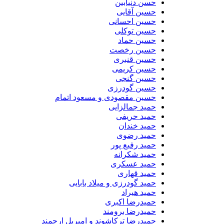
حسن دنیابین
حسین آقایی
حسین احسانی
حسین توکلی
حسین حماد
حسین رخصت
حسین قنبری
حسین کریمی
حسین گنجی
حسین گودرزی
حسین مقصودی و مسعود اتمام
حمید جمالزایی
حمید حریفی
حمید خندان
حمید رضوی
حمید رفیع پور
حمید شکرانه
حمید عسکری
حمید قهاری
حمید گودرزی و میلاد بابایی
حمید هیراد
حمیدرضا اکبری
حمیدرضا برومند
حمیدرضا ترکاشوند و امیریل ارجمند