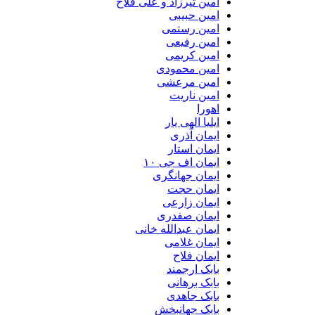
امین تیرزاد و علی فلاح
امین حبیبی
امین رستمی
امین رفیعی
امین کریمی
امین محمودی
امین مرعشی
امین ناریت
اهورا
ایلیا الهی یار
ایمان آذری
ایمان استار
ایمان اف جی ۱۰
ایمان جهانگری
ایمان حجت
ایمان زارعی
ایمان صفدری
ایمان عبدالله خانی
ایمان غلامی
ایمان فلاح
بابک ارجمند
بابک برهانی
بابک جاهدی
بابک جهانبخش