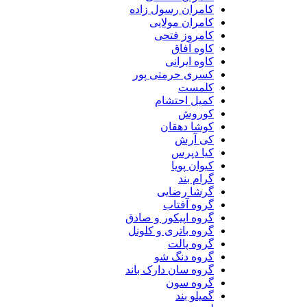
کامران رسول زاده
کامران مولایی
کامروز فتحی
کاوه آفاق
کاوه ایرانی
کسری حرمتی پور
کلمست
کمیل احتشام
کوروش
کوشا دهقان
کی آرش
کیا دپرس
کیوان پویا
گرام بند
گرشا رضایی
گروه آفتاب
گروه اپیکور و صادق
گروه باتری و کلونل
گروه پالت
گروه دنگ شو
گروه سان دارک باند
گروه سون
گمیلو بند