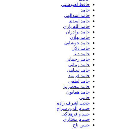
حافظ آهودشتی
حامد
حامد اسدالهی
حامد اسدی
حامد الله یاری
حامد برادران
حامد پهلان
حامد خوشابی
حامد دلان
حامد دنتا
حامد رحمانی
حامد زمانی
حامد سیاهی
حامد فرمند
حامد لطفی
حامد محضرنیا
حامد همایون
حامی
حجت اشرف زاده
حسام الدین سراج
حسام فرهناکی
حسام مختاری
حسن تاج