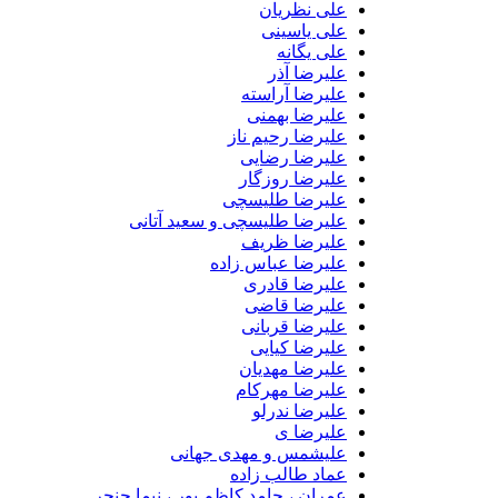
علی نظریان
علی یاسینی
علی یگانه
علیرضا آذر
علیرضا آراسته
علیرضا بهمنی
علیرضا رحیم ناز
علیرضا رضایی
علیرضا روزگار
علیرضا طلیسچی
علیرضا طلیسچی و سعید آتانی
علیرضا ظریف
علیرضا عباس زاده
علیرضا قادری
علیرضا قاضی
علیرضا قربانی
علیرضا کیایی
علیرضا مهدیان
علیرضا مهرکام
علیرضا ندرلو
علیرضا ی
علیشمس و مهدی جهانی
عماد طالب زاده
عمران ، حامد کاظم پور ، نیما حنجر