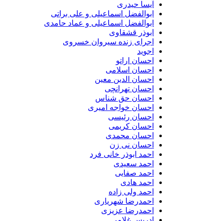
آیسا حیدری
ابوالفضل اسماعیلی و علی براتی
ابوالفضل اسماعیلی و عماد حامدی
ابوذر قشقاوی
اجرای زنده سیروان خسروی
اجوید
احسان اراتو
احسان اسلامی
احسان الدین معین
احسان تهرانچی
احسان حق شناس
احسان خواجه امیری
احسان رئیسی
احسان کریمی
احسان محمدی
احسان نی زن
احمد ابوذر خانی فرد
احمد سعیدی
احمد صفایی
احمد هادی
احمد ولی زاده
احمدرضا شهریاری
احمدرضا عزیزی
ادریس غلامی