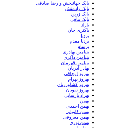
بابک جهانبخش و رضا صادقی
بابک رادمنش
بابک زرین
بابک مافی
باراد
باکتری خان
بردیا
بردیا مقدم
برسام
بنیامین بهادری
بنیامین ذاکری
بنیامین قهرمان
بهادر آذریان
بهروز اوجاقی
بهروز بهرام
بهروز کشاورزیان
بهروز نقویان
بهزاد پارسایی
بهمن
بهمن احمدی
بهمن کاویانی
بهمن معروفی
بهمن نوری
بهنام بانی