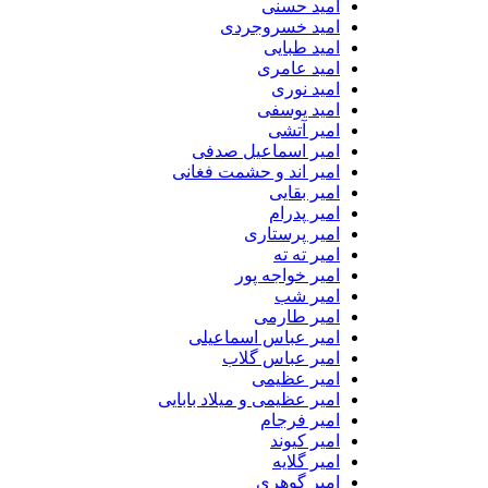
امید حسنی
امید خسروجردی
امید طبایی
امید عامری
امید نوری
امید یوسفی
امیر آتشی
امیر اسماعیل صدفی
امیر اند و حشمت فغانی
امیر بقایی
امیر پدرام
امیر پرستاری
امیر ته ته
امیر خواجه پور
امیر شب
امیر طارمی
امیر عباس اسماعیلی
امیر عباس گلاب
امیر عظیمی
امیر عظیمی و میلاد بابایی
امیر فرجام
امیر کیوند
امیر گلایه
امیر گوهری