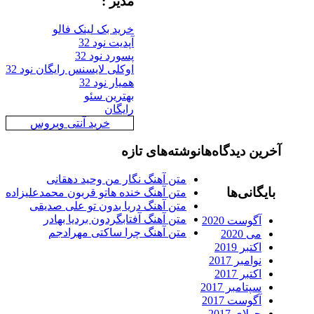
مدیر :
خرید بک لینک فالو
آپدیت نود 32
پسورد نود 32
اوکلی لایسنس رایگان نود 32
همیار نود 32
بهترین سئو
رایگان
خرید آنتی ویروس
رین دیدگاه‌ها
نوشته‌های تازه
متن آهنگ نگار من وحید دهقانی
ایگانی‌ها
متن آهنگ خنده هاتو قربون محمدعلیزاده
متن آهنگ دریا بدون تو علی صدیقی
متن آهنگ آفتابگردون بردیا بهادر
آگوست 2020
متن آهنگ چرا ساکتی مهرادجم
می 2020
اکتبر 2019
نوامبر 2017
اکتبر 2017
سپتامبر 2017
آگوست 2017
جولای 2017