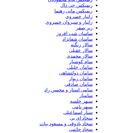
ریمیکس جی دال
ریمیکس مانی رهنما
زانیار خسروی
زانیار و سیروان خسروی
زیر صفر
ساسان شب افروز
ساسان شفانژاد
سالار زنگنه
سالار عقیلی
سالار محمدی
سام کوشیار
سامان جلیلی
سامان دولتشاهی
سامان زیوار
سامان صادقی
سامی استار و محسن راد
سامیار
سپهر خلسه
سپهر نامی
ستار اسماعیلی
سجاد ای بی
سجاد باذوقی و مسعود بیات
سجاد حاتمی