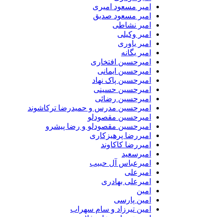
امیر مسعود امیری
امیر مسعود صدیق
امیر نشاطی
امیر وکیلی
امیر یاوری
امیر یگانه
امیرحسین افتخاری
امیرحسین ایمانی
امیرحسین پاک نهاد
امیرحسین حسینی
امیرحسین رضائی
امیرحسین مدرس و حمیدرضا ترکاشوند
امیرحسین مقصودلو
امیرحسین مقصودلو و رضا پیشرو
امیررضا پرهیزکاری
امیررضا کاکاوند
امیرسعید
امیرعباس آل حبیب
امیرعلی
امیرعلی بهادری
امین
امین پارسی
امین تیرزاد و سام سهراب