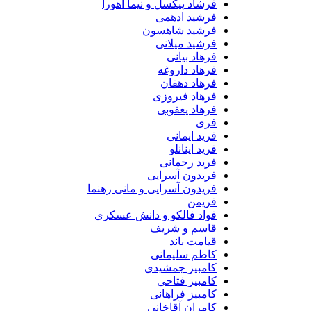
فرشاد پیکسل و نیما اهورا
فرشید ادهمی
فرشید شاهسون
فرشید میلانی
فرهاد بیانی
فرهاد داروغه
فرهاد دهقان
فرهاد فیروزی
فرهاد یعقوبی
فری
فرید ایمانی
فرید اینانلو
فرید رحمانی
فریدون آسرایی
فریدون آسرایی و مانی رهنما
فریمن
فواد فالکو و دانش عسکری
قاسم و شریف
قیامت باند
کاظم سلیمانی
کامبیز جمشیدی
کامبیز فتاحی
کامبیز فراهانی
کامران آقاخانی