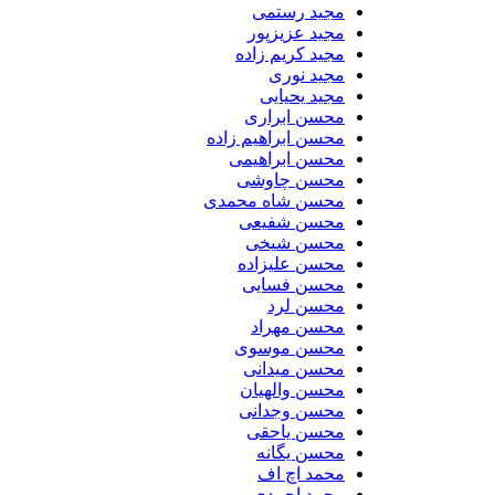
مجید رستمی
مجید عزیزپور
مجید کریم زاده
مجید نوری
مجید یحیایی
محسن ابراری
محسن ابراهیم زاده
محسن ابراهیمی
محسن چاوشی
محسن شاه محمدی
محسن شفیعی
محسن شیخی
محسن علیزاده
محسن فسایی
محسن لرد
محسن مهراد
محسن موسوی
محسن میدانی
محسن والهیان
محسن وجدانی
محسن یاحقی
محسن یگانه
محمد اچ اف
محمد احمدی