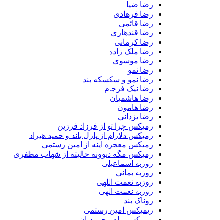
رضا ضیا
رضا فرهادی
رضا قائمی
رضا قندهاری
رضا کرمانی
رضا ملک زاده
رضا موسوی
رضا نمو
رضا نمو و سکسکه بند
رضا نیک فرجام
رضا هاشمیان
رضا هامون
رضا یزدانی
رمیکس چرا تو از فرزاد فرزین
رمیکس دلارام از پازل باند و حمید هیراد
رمیکس معجزه اینه از امین رستمی
رمیکس مگه دیوونه حالیته از شهاب مظفری
روزبه اسماعیلی
روزبه بمانی
روزبه نعمت اللهی
روزبه نعمت الهی
روناک بند
ریمیکس امین رستمی
ریمیکس پیام محمودیان