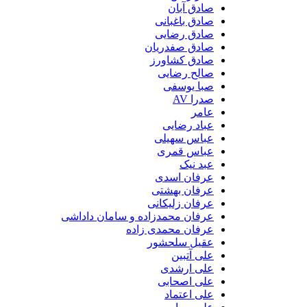
صادق آبان
صادق باغبانی
صادق رضایی
صادق صفدریان
صادق کشاورز
صالح رضایی
صبا یوسفی
صدرا AV
عامر
عباد رضایی
عباس سهیلی
عباس قمری
عبد نیک
عرفان اسدی
عرفان بهشتی
عرفان زلیکانی
عرفان محمدزاده و سامان داداشی
عرفان محمدی زاده
عقیل سلحشور
علی آتبین
علی ارشدی
علی اصحابی
علی اعتماد