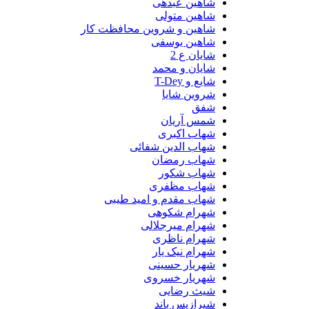
شاهین عبدهی
شاهین متولی
شاهین و شروین محافظت کار
شاهین یوسفی
شایان ع 2
شایان و محمد
شایع و T-Dey
شروین شایا
شفق
شمس آریان
شهاب اکبری
شهاب الدین شفائی
شهاب رمضان
شهاب شکور
شهاب مظفری
شهاب مقدم و امید طیبی
شهرام شکوهی
شهرام میرجلالی
شهرام ناظری
شهرام نیک یار
شهریار حسینی
شهریار خسروی
شیث رضایی
شیرازیس باند