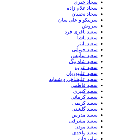
سجاد خیری
سجاد غلام زاده
سجاد نجفیان
سرپیکو و علی سان
سروش
سعید باقری فرد
سعید پاشا
سعید پانتر
سعید چوپانی
سعید ساینس
سعید شاه بیگ
سعید عرب
سعید علیپوریان
سعید علیشاهی و بتسابه
سعید فاطمی
سعید کبیری
سعید کرمانی
سعید کریمی
سعید گلشنی
سعید مدرس
سعید مشرقی
سعید موذن
سعید واحدی
سلی خان