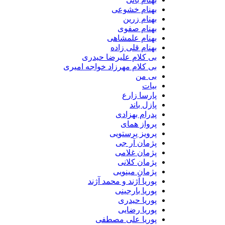
بهنام خشوعی
بهنام زرین
بهنام صفوی
بهنام علمشاهی
بهنام قلی زاده
بی کلام علیرضا حیدری
بی کلام مهرزاد خواجه امیری
بی من
بیات
پارسا زارع
پازل باند
پدرام بهزادی
پرواز همای
پرویز پرستویی
پژمان آر جی
پژمان غلامی
پژمان کلانی
پژمان مینویی
پوریا آژند و محمد آژند
پوریا بارجینی
پوریا حیدری
پوریا رضایی
پوریا علی مصطفی