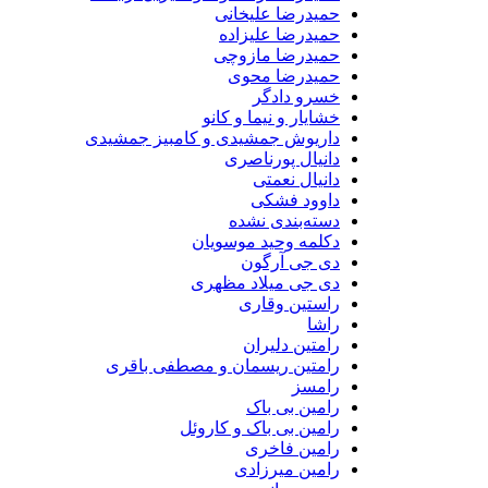
حمیدرضا علیخانی
حمیدرضا علیزاده
حمیدرضا مازوچی
حمیدرضا محوی
خسرو دادگر
خشایار و نیما و کانو
داریوش جمشیدی و کامبیز جمشیدی
دانیال پورناصری
دانیال نعمتی
داوود فشکی
دسته‌بندی نشده
دکلمه وحید موسویان
دی جی آرگون
دی جی میلاد مظهری
راستین وقاری
راشا
رامتین دلیران
رامتین ریسمان و مصطفی باقری
رامسز
رامین بی باک
رامین بی باک و کاروئل
رامین فاخری
رامین میرزادی