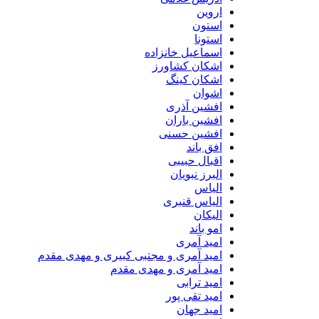
اروین
استون
استونا
اسماعیل خانزاده
اشکان کشاورز
اشکان کینگ
اشوان
افشین آذری
افشین باران
افشین حسنی
افق باند
اقبال حبیبی
البرز نبویان
الیاس
الیاس قنبرى
الیکان
امو باند
امید آمری
امید آمری و مجتبی کبیری و مهدى مقدم
امید آمری و مهدی مقدم
امید ترابی
امید تقی پور
امید جهان