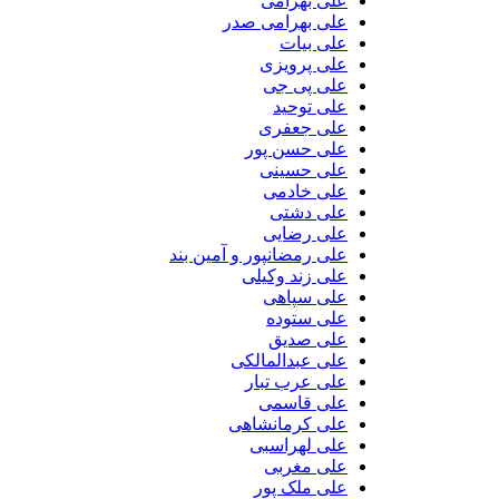
علی بهرامی
علی بهرامی صدر
علی بیات
علی پرویزی
علی پی جی
علی توحید
علی جعفری
علی حسن پور
علی حسینی
علی خادمی
علی دشتی
علی رضایی
علی رمضانپور و آمین بند
علی زند وکیلی
علی سپاهی
علی ستوده
علی صدیق
علی عبدالمالکی
علی عرب تبار
علی قاسمی
علی کرمانشاهی
علی لهراسبی
علی مغربی
علی ملک پور