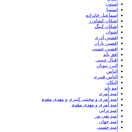
استون
استونا
اسماعیل خانزاده
اشکان کشاورز
اشکان کینگ
اشوان
افشین آذری
افشین باران
افشین حسنی
افق باند
اقبال حبیبی
البرز نبویان
الیاس
الیاس قنبرى
الیکان
امو باند
امید آمری
امید آمری و مجتبی کبیری و مهدى مقدم
امید آمری و مهدی مقدم
امید ترابی
امید تقی پور
امید جهان
امید حسنی