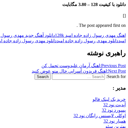
دانلود با کیفیت 128 –
3.80 مگابایت
[]
The post appeared first on .
اهنگ مهدی رسول زاده جاده امید 128k
دانلود آهنگ جدید مهدی رسول ز
امید
دانلود مهدی رسول زاده جاده امید
دانلود مهدی رسول زاده جاده امید k
راهبری نوشته
Previous Post:
اهنگ آرمان علیدوست تحمل کن
Next Post:
اهنگ فریدون آسرایی حال منو عوض کنید
Search for:
Search
مدیر :
خرید بک لینک فالو
آپدیت نود 32
پسورد نود 32
اوکلی لایسنس رایگان نود 32
همیار نود 32
بهترین سئو