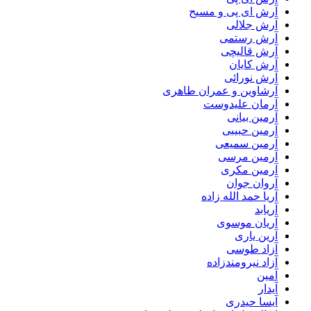
آرش ای پی و مسیح
آرش جلالی
آرش رستمی
آرش قالیچی
آرش کایان
آرش نورائی
آرشاوین و عمران طاهری
آرمان علیدوست
آرمین بیانی
آرمین حبیبی
آرمین سمیعی
آرمین مرسی
آرمین مکری
آروان جوان
آریا حمد الله زاده
آریابد
آریان موسوی
آرین یاری
آزاد طوسی
آزاد نیرومندزاده
آمین
آیدار
آیسا حیدری