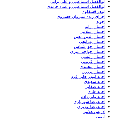
ابوالفضل اسماعیلی و علی براتی
ابوالفضل اسماعیلی و عماد حامدی
ابوذر قشقاوی
اجرای زنده سیروان خسروی
اجوید
احسان اراتو
احسان اسلامی
احسان الدین معین
احسان تهرانچی
احسان حق شناس
احسان خواجه امیری
احسان رئیسی
احسان کریمی
احسان محمدی
احسان نی زن
احمد ابوذر خانی فرد
احمد سعیدی
احمد صفایی
احمد هادی
احمد ولی زاده
احمدرضا شهریاری
احمدرضا عزیزی
ادریس غلامی
اروین