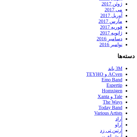
ژوئن 2017
می 2017
آوریل 2017
مارس 2017
فوریه 2017
ژانویه 2017
دسامبر 2016
نوامبر 2016
دسته‌ها
3M باند
ACven و TEYHO
Emo Band
Espertip
Homxigen
Tale و Xanta
The Ways
Today Band
Various Artists
آراد
آراو
آرتین تی زد
آرش ای پی