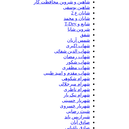
شاهین و شروین محافظت کار
شاهین یوسفی
شایان ع 2
شایان و محمد
شایع و T-Dey
شروین شایا
شفق
شمس آریان
شهاب اکبری
شهاب الدین شفائی
شهاب رمضان
شهاب شکور
شهاب مظفری
شهاب مقدم و امید طیبی
شهرام شکوهی
شهرام میرجلالی
شهرام ناظری
شهرام نیک یار
شهریار حسینی
شهریار خسروی
شیث رضایی
شیرازیس باند
صادق آبان
صادق باغبانی