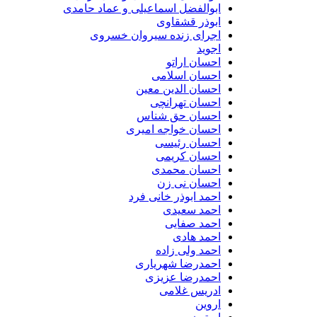
ابوالفضل اسماعیلی و عماد حامدی
ابوذر قشقاوی
اجرای زنده سیروان خسروی
اجوید
احسان اراتو
احسان اسلامی
احسان الدین معین
احسان تهرانچی
احسان حق شناس
احسان خواجه امیری
احسان رئیسی
احسان کریمی
احسان محمدی
احسان نی زن
احمد ابوذر خانی فرد
احمد سعیدی
احمد صفایی
احمد هادی
احمد ولی زاده
احمدرضا شهریاری
احمدرضا عزیزی
ادریس غلامی
اروین