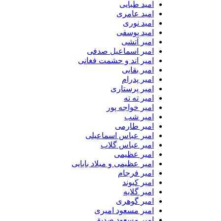
امید طبایی
امید عامری
امید نوری
امید یوسفی
امیر آتشی
امیر اسماعیل صدفی
امیر اند و حشمت فغانی
امیر بقایی
امیر پدرام
امیر پرستاری
امیر ته ته
امیر خواجه پور
امیر شب
امیر طارمی
امیر عباس اسماعیلی
امیر عباس گلاب
امیر عظیمی
امیر عظیمی و میلاد بابایی
امیر فرجام
امیر کیوند
امیر گلایه
امیر گوهری
امیر مسعود امیری
امیر مسعود صدیق