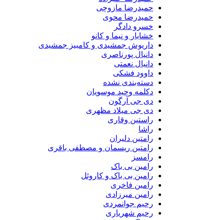
حمیدرضا مازوچی
حمیدرضا محوی
خسرو دادگر
خشایار و نیما و کانو
داریوش جمشیدی و کامبیز جمشیدی
دانیال پورناصری
دانیال نعمتی
داوود فشکی
دسته‌بندی نشده
دکلمه وحید موسویان
دی جی آرگون
دی جی میلاد مظهری
راستین وقاری
راشا
رامتین دلیران
رامتین ریسمان و مصطفی باقری
رامسز
رامین بی باک
رامین بی باک و کاروئل
رامین فاخری
رامین میرزادی
رحیم جوانمردی
رحیم شهریاری