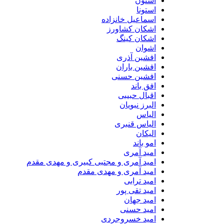
استون
استونا
اسماعیل خانزاده
اشکان کشاورز
اشکان کینگ
اشوان
افشین آذری
افشین باران
افشین حسنی
افق باند
اقبال حبیبی
البرز نبویان
الیاس
الیاس قنبرى
الیکان
امو باند
امید آمری
امید آمری و مجتبی کبیری و مهدى مقدم
امید آمری و مهدی مقدم
امید ترابی
امید تقی پور
امید جهان
امید حسنی
امید خسروجردی