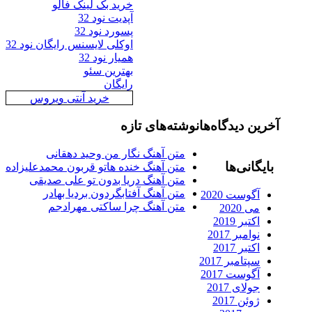
خرید بک لینک فالو
آپدیت نود 32
پسورد نود 32
اوکلی لایسنس رایگان نود 32
همیار نود 32
بهترین سئو
رایگان
خرید آنتی ویروس
رین دیدگاه‌ها
نوشته‌های تازه
متن آهنگ نگار من وحید دهقانی
ایگانی‌ها
متن آهنگ خنده هاتو قربون محمدعلیزاده
متن آهنگ دریا بدون تو علی صدیقی
متن آهنگ آفتابگردون بردیا بهادر
آگوست 2020
متن آهنگ چرا ساکتی مهرادجم
می 2020
اکتبر 2019
نوامبر 2017
اکتبر 2017
سپتامبر 2017
آگوست 2017
جولای 2017
ژوئن 2017