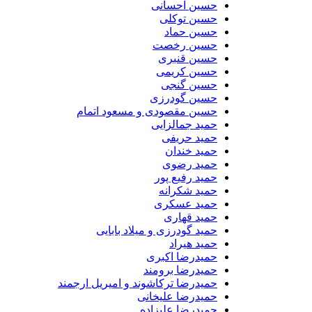
حسین احسانی
حسین توکلی
حسین حماد
حسین رخصت
حسین قنبری
حسین کریمی
حسین گنجی
حسین گودرزی
حسین مقصودی و مسعود اتمام
حمید جمالزایی
حمید حریفی
حمید خندان
حمید رضوی
حمید رفیع پور
حمید شکرانه
حمید عسکری
حمید قهاری
حمید گودرزی و میلاد بابایی
حمید هیراد
حمیدرضا اکبری
حمیدرضا برومند
حمیدرضا ترکاشوند و امیریل ارجمند
حمیدرضا علیخانی
حمیدرضا علیزاده