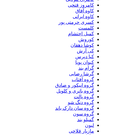
کامروز فتحی
کاوه آفاق
کاوه ایرانی
کسری حرمتی پور
کلمست
کمیل احتشام
کوروش
کوشا دهقان
کی آرش
کیا دپرس
کیوان پویا
گرام بند
گرشا رضایی
گروه آفتاب
گروه اپیکور و صادق
گروه باتری و کلونل
گروه پالت
گروه دنگ شو
گروه سان دارک باند
گروه سون
گمیلو بند
لیون
مازیار فلاحی