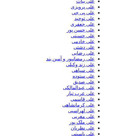
علی بیات
علی پرویزی
علی پی جی
علی توحید
علی جعفری
علی حسن پور
علی حسینی
علی خادمی
علی دشتی
علی رضایی
علی رمضانپور و آمین بند
علی زند وکیلی
علی سپاهی
علی ستوده
علی صدیق
علی عبدالمالکی
علی عرب تبار
علی قاسمی
علی کرمانشاهی
علی لهراسبی
علی مغربی
علی ملک پور
علی نظریان
علی یاسینی