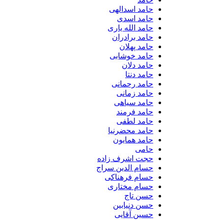
حامد اسدالهی
حامد اسدی
حامد الله یاری
حامد برادران
حامد پهلان
حامد خوشابی
حامد دلان
حامد دنتا
حامد رحمانی
حامد زمانی
حامد سیاهی
حامد فرمند
حامد لطفی
حامد محضرنیا
حامد همایون
حامی
حجت اشرف زاده
حسام الدین سراج
حسام فرهناکی
حسام مختاری
حسن تاج
حسن دنیابین
حسین آقایی