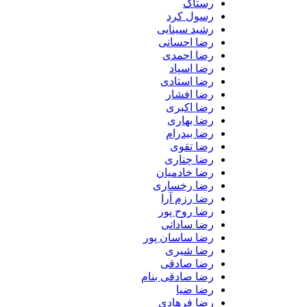
رستاک
رسول کرد
رشید سینایی
رضا احسانی
رضا احمدی
رضا اسپاد
رضا استادی
رضا افشار
رضا اکبری
رضا بهاری
رضا بیدرام
رضا تقوی
رضا چناری
رضا خادمیان
رضا رخساری
رضا رزم آرا
رضا روح پور
رضا ساداتی
رضا ساسان پور
رضا شیری
رضا صادقی
رضا صادقی بنام
رضا ضیا
رضا فرهادی