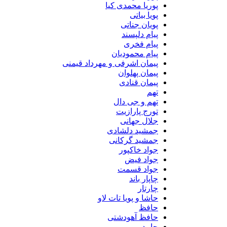
پوریا محمدی کیا
پویا بیاتی
پویان جناتی
پیام دلپسند
پیام فخری
پیام محمودیان
پیمان اشرفی و مهرداد قیمنی
پیمان پهلوان
پیمان قنادی
تهم
تهم و جی دال
تورج پارازیت
جلال جهانی
جمشید دلشادی
جمشید گرکانی
جواد خاکپور
جواد فیض
جواد قسمت
چاپار باند
چارتار
حاشا و پویا تات لاو
حافظ
حافظ آهودشتی
حامد