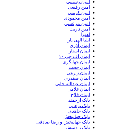
امین رستمی
امین رفیعی
امین کریمی
امین محمودی
امین مرعشی
امین ناریت
اهورا
ایلیا الهی یار
ایمان آذری
ایمان استار
ایمان اف جی ۱۰
ایمان جهانگری
ایمان حجت
ایمان زارعی
ایمان صفدری
ایمان عبدالله خانی
ایمان غلامی
ایمان فلاح
بابک ارجمند
بابک برهانی
بابک جاهدی
بابک جهانبخش
بابک جهانبخش و رضا صادقی
بابک رادمنش