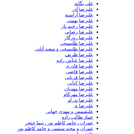
علی یگانه
علیرضا آذر
علیرضا آراسته
علیرضا بهمنی
علیرضا رحیم ناز
علیرضا رضایی
علیرضا روزگار
علیرضا طلیسچی
علیرضا طلیسچی و سعید آتانی
علیرضا ظریف
علیرضا عباس زاده
علیرضا قادری
علیرضا قاضی
علیرضا قربانی
علیرضا کیایی
علیرضا مهدیان
علیرضا مهرکام
علیرضا ندرلو
علیرضا ی
علیشمس و مهدی جهانی
عماد طالب زاده
عمران ، حامد کاظم پور ، نیما حنجر
عمران و مجید سنسی و حامد کاظم پور