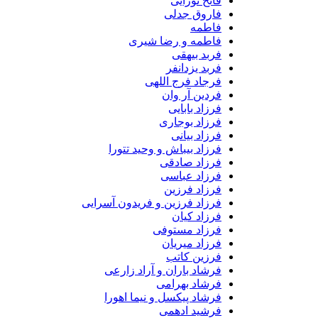
فاتح نورایی
فاروق جدلی
فاطمه
فاطمه و رضا شیری
فربد بیهقی
فربد یزدانفر
فرجاد فرج اللهی
فردین آر وان
فرزاد بابایی
فرزاد بوجاری
فرزاد بیانی
فرزاد بیباش و وحید تتورا
فرزاد صادقی
فرزاد عباسی
فرزاد فرزین
فرزاد فرزین و فریدون آسرایی
فرزاد کیان
فرزاد مستوفی
فرزاد میریان
فرزین کاتب
فرشاد باران و آراد زارعی
فرشاد بهرامی
فرشاد پیکسل و نیما اهورا
فرشید ادهمی