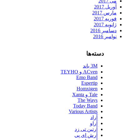
می 2017
آوریل 2017
مارس 2017
فوریه 2017
ژانویه 2017
دسامبر 2016
نوامبر 2016
دسته‌ها
3M باند
ACven و TEYHO
Emo Band
Espertip
Homxigen
Tale و Xanta
The Ways
Today Band
Various Artists
آراد
آراو
آرتین تی زد
آرش ای پی