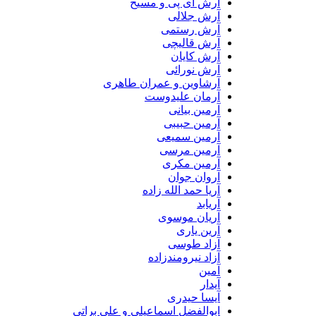
آرش ای پی و مسیح
آرش جلالی
آرش رستمی
آرش قالیچی
آرش کایان
آرش نورائی
آرشاوین و عمران طاهری
آرمان علیدوست
آرمین بیانی
آرمین حبیبی
آرمین سمیعی
آرمین مرسی
آرمین مکری
آروان جوان
آریا حمد الله زاده
آریابد
آریان موسوی
آرین یاری
آزاد طوسی
آزاد نیرومندزاده
آمین
آیدار
آیسا حیدری
ابوالفضل اسماعیلی و علی براتی