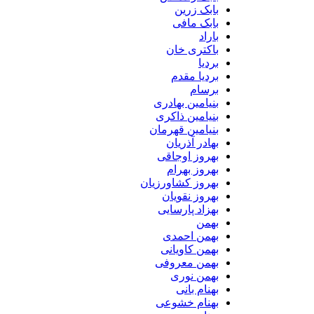
بابک زرین
بابک مافی
باراد
باکتری خان
بردیا
بردیا مقدم
برسام
بنیامین بهادری
بنیامین ذاکری
بنیامین قهرمان
بهادر آذریان
بهروز اوجاقی
بهروز بهرام
بهروز کشاورزیان
بهروز نقویان
بهزاد پارسایی
بهمن
بهمن احمدی
بهمن کاویانی
بهمن معروفی
بهمن نوری
بهنام بانی
بهنام خشوعی