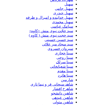
سهیل
سهیل جامی
سهیل حیدری
سهیل خدابنده و امیرال و طرفه
سهیل محمدی
سیامک عباسی
سید حجّت نبوی منش «کاوه»
سید حجت نبوی منش ( کاوه )
سید حسین حسینى
سید سجاد میر علائی
سیروان خسروی
سینا حجازی
سینا روحی
سینا سرلک
سینا شعبانخانی
سینا مقدم
سینا هاترد
شارمین
شاهد سبحانی فر و نیما تاری
شاهرخ افشار
شاهین دانشجو
شاهین عبدهی
شاهین متولی