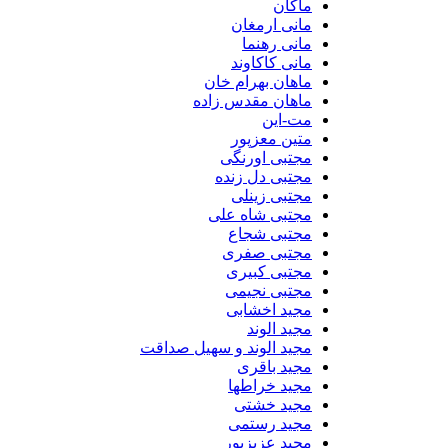
ماکان
مانی ارمغان
مانی رهنما
مانی کاکاوند
ماهان بهرام خان
ماهان مقدس زاده
مت-این
متین معزپور
مجتبی اورنگی
مجتبی دل زنده
مجتبی زینلی
مجتبی شاه علی
مجتبی شجاع
مجتبی صفری
مجتبی کبیری
مجتبی نجیمی
مجید اخشابی
مجید الوند‎
مجید الوند و سهیل صداقت
مجید باقری
مجید خراطها
مجید خشتی
مجید رستمی
مجید عزیزپور