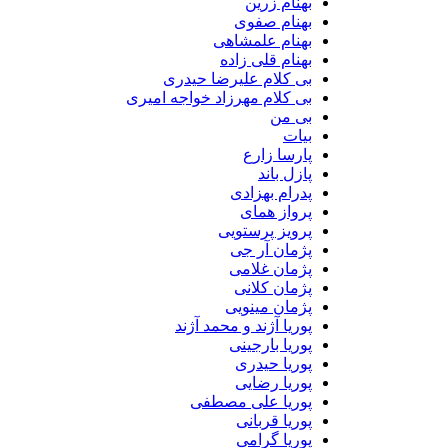
بهنام زرین
بهنام صفوی
بهنام علمشاهی
بهنام قلی زاده
بی کلام علیرضا حیدری
بی کلام مهرزاد خواجه امیری
بی من
بیات
پارسا زارع
پازل باند
پدرام بهزادی
پرواز همای
پرویز پرستویی
پژمان آر جی
پژمان غلامی
پژمان کلانی
پژمان مینویی
پوریا آژند و محمد آژند
پوریا بارجینی
پوریا حیدری
پوریا رضایی
پوریا علی مصطفی
پوریا قربانی
پوریا گرامی