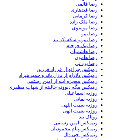
رضا قائمی
رضا قندهاری
رضا کرمانی
رضا ملک زاده
رضا موسوی
رضا نمو
رضا نمو و سکسکه بند
رضا نیک فرجام
رضا هاشمیان
رضا هامون
رضا یزدانی
رمیکس چرا تو از فرزاد فرزین
رمیکس دلارام از پازل باند و حمید هیراد
رمیکس معجزه اینه از امین رستمی
رمیکس مگه دیوونه حالیته از شهاب مظفری
روزبه اسماعیلی
روزبه بمانی
روزبه نعمت اللهی
روزبه نعمت الهی
روناک بند
ریمیکس امین رستمی
ریمیکس پیام محمودیان
ریمیکس جی دال