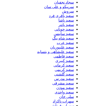
سجاد نجفیان
سرپیکو و علی سان
سروش
سعید باقری فرد
سعید پاشا
سعید پانتر
سعید چوپانی
سعید ساینس
سعید شاه بیگ
سعید عرب
سعید علیپوریان
سعید علیشاهی و بتسابه
سعید فاطمی
سعید کبیری
سعید کرمانی
سعید کریمی
سعید گلشنی
سعید مدرس
سعید مشرقی
سعید موذن
سعید واحدی
سلی خان
سهراب پاکزاد
سهراب فرتاش