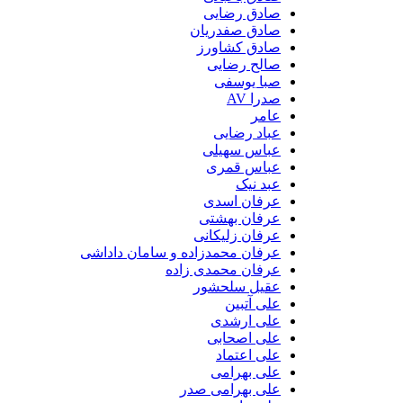
صادق رضایی
صادق صفدریان
صادق کشاورز
صالح رضایی
صبا یوسفی
صدرا AV
عامر
عباد رضایی
عباس سهیلی
عباس قمری
عبد نیک
عرفان اسدی
عرفان بهشتی
عرفان زلیکانی
عرفان محمدزاده و سامان داداشی
عرفان محمدی زاده
عقیل سلحشور
علی آتبین
علی ارشدی
علی اصحابی
علی اعتماد
علی بهرامی
علی بهرامی صدر