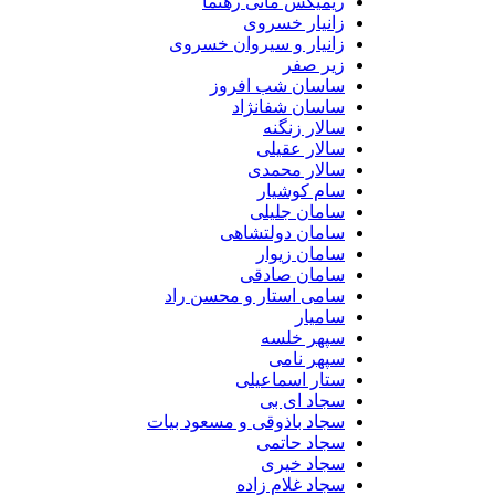
ریمیکس مانی رهنما
زانیار خسروی
زانیار و سیروان خسروی
زیر صفر
ساسان شب افروز
ساسان شفانژاد
سالار زنگنه
سالار عقیلی
سالار محمدی
سام کوشیار
سامان جلیلی
سامان دولتشاهی
سامان زیوار
سامان صادقی
سامی استار و محسن راد
سامیار
سپهر خلسه
سپهر نامی
ستار اسماعیلی
سجاد ای بی
سجاد باذوقی و مسعود بیات
سجاد حاتمی
سجاد خیری
سجاد غلام زاده