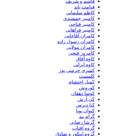
قاسم و شریف
قیامت باند
کاظم سلیمانی
کامبیز جمشیدی
کامبیز فتاحی
کامبیز فراهانی
کامران آقاخانی
کامران رسول زاده
کامران مولایی
کامروز فتحی
کاوه آفاق
کاوه ایرانی
کسری حرمتی پور
کلمست
کمیل احتشام
کوروش
کوشا دهقان
کی آرش
کیا دپرس
کیوان پویا
گرام بند
گرشا رضایی
گروه آفتاب
گروه اپیکور و صادق