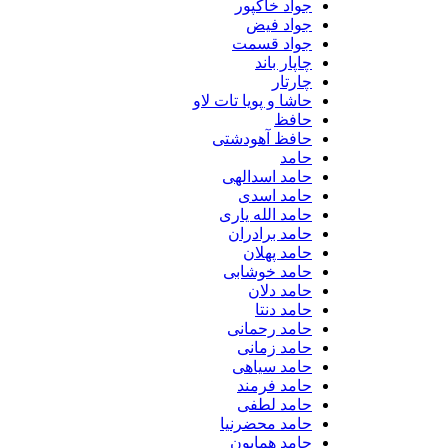
جواد خاکپور
جواد فیض
جواد قسمت
چاپار باند
چارتار
حاشا و پویا تات لاو
حافظ
حافظ آهودشتی
حامد
حامد اسدالهی
حامد اسدی
حامد الله یاری
حامد برادران
حامد پهلان
حامد خوشابی
حامد دلان
حامد دنتا
حامد رحمانی
حامد زمانی
حامد سیاهی
حامد فرمند
حامد لطفی
حامد محضرنیا
حامد همایون