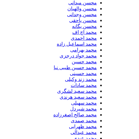
محسن میدانی
محسن والهیان
محسن وجدانی
محسن یاحقی
محسن یگانه
محمد اچ اف
محمد احمدی
محمد اسماعیل زاده
محمد بهرامی
محمد جواد درجزی
محمد حسین
محمد حسین طیبی نیا
محمد حسینی
محمد زند وکیلی
محمد سادات
محمد سعید لشگری
محمد سعید هرندی
محمد سهیلی
​محمد شیردل
محمد صالح اصغرزاده
محمد صمدی
محمد ظهرابی
محمد عبدالی
محمد عبدی