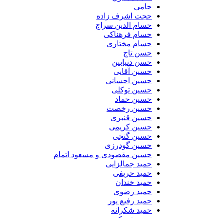
حامی
حجت اشرف زاده
حسام الدین سراج
حسام فرهناکی
حسام مختاری
حسن تاج
حسن دنیابین
حسین آقایی
حسین احسانی
حسین توکلی
حسین حماد
حسین رخصت
حسین قنبری
حسین کریمی
حسین گنجی
حسین گودرزی
حسین مقصودی و مسعود اتمام
حمید جمالزایی
حمید حریفی
حمید خندان
حمید رضوی
حمید رفیع پور
حمید شکرانه