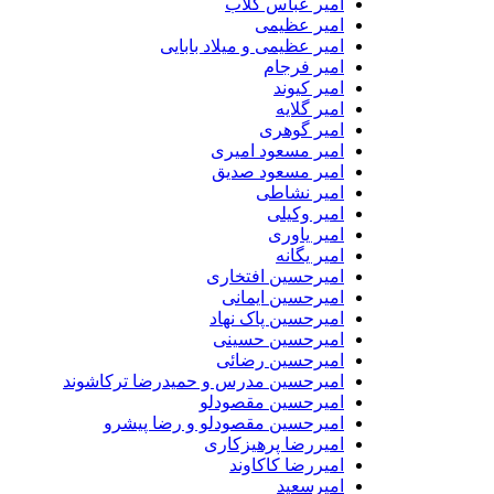
امیر عباس گلاب
امیر عظیمی
امیر عظیمی و میلاد بابایی
امیر فرجام
امیر کیوند
امیر گلایه
امیر گوهری
امیر مسعود امیری
امیر مسعود صدیق
امیر نشاطی
امیر وکیلی
امیر یاوری
امیر یگانه
امیرحسین افتخاری
امیرحسین ایمانی
امیرحسین پاک نهاد
امیرحسین حسینی
امیرحسین رضائی
امیرحسین مدرس و حمیدرضا ترکاشوند
امیرحسین مقصودلو
امیرحسین مقصودلو و رضا پیشرو
امیررضا پرهیزکاری
امیررضا کاکاوند
امیرسعید