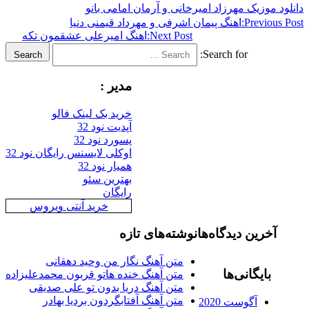
وزیک مهرزاد امیرخانی و آرمان امامی بانو
Previ
اهنگ پیمان اشرفی و مهرداد قیمنی دنیا
Next Post:
اهنگ امیرعلی عشقمون تکه
Search for:
Search
مدیر :
خرید بک لینک فالو
آپدیت نود 32
پسورد نود 32
اوکلی لایسنس رایگان نود 32
همیار نود 32
بهترین سئو
رایگان
خرید آنتی ویروس
رین دیدگاه‌ها
نوشته‌های تازه
متن آهنگ نگار من وحید دهقانی
ایگانی‌ها
متن آهنگ خنده هاتو قربون محمدعلیزاده
متن آهنگ دریا بدون تو علی صدیقی
متن آهنگ آفتابگردون بردیا بهادر
آگوست 2020