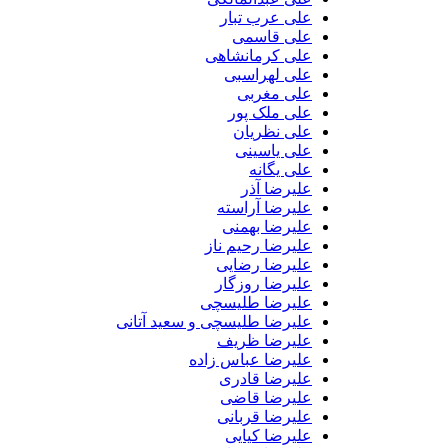
علی عرب تبار
علی قاسمی
علی کرمانشاهی
علی لهراسبی
علی مغربی
علی ملک پور
علی نظریان
علی یاسینی
علی یگانه
علیرضا آذر
علیرضا آراسته
علیرضا بهمنی
علیرضا رحیم ناز
علیرضا رضایی
علیرضا روزگار
علیرضا طلیسچی
علیرضا طلیسچی و سعید آتانی
علیرضا ظریف
علیرضا عباس زاده
علیرضا قادری
علیرضا قاضی
علیرضا قربانی
علیرضا کیایی