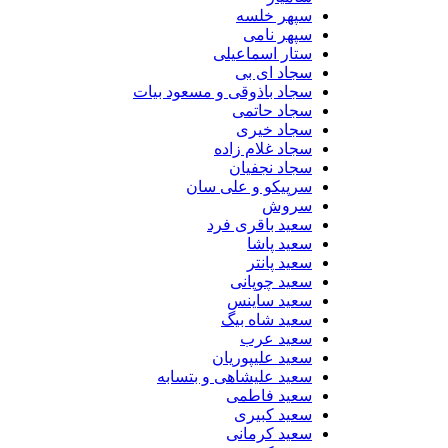
سپهر خلسه
سپهر نامی
ستار اسماعیلی
سجاد ای بی
سجاد باذوقی و مسعود بیات
سجاد حاتمی
سجاد خیری
سجاد غلام زاده
سجاد نجفیان
سرپیکو و علی سان
سروش
سعید باقری فرد
سعید پاشا
سعید پانتر
سعید چوپانی
سعید ساینس
سعید شاه بیگ
سعید عرب
سعید علیپوریان
سعید علیشاهی و بتسابه
سعید فاطمی
سعید کبیری
سعید کرمانی