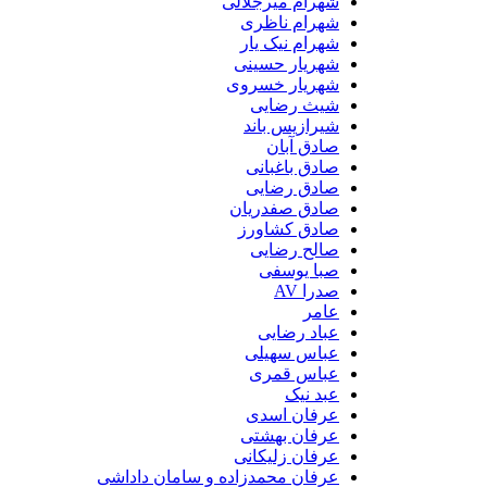
شهرام میرجلالی
شهرام ناظری
شهرام نیک یار
شهریار حسینی
شهریار خسروی
شیث رضایی
شیرازیس باند
صادق آبان
صادق باغبانی
صادق رضایی
صادق صفدریان
صادق کشاورز
صالح رضایی
صبا یوسفی
صدرا AV
عامر
عباد رضایی
عباس سهیلی
عباس قمری
عبد نیک
عرفان اسدی
عرفان بهشتی
عرفان زلیکانی
عرفان محمدزاده و سامان داداشی