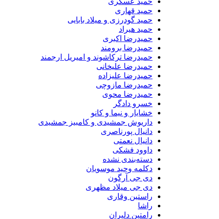
حمید عسکری
حمید قهاری
حمید گودرزی و میلاد بابایی
حمید هیراد
حمیدرضا اکبری
حمیدرضا برومند
حمیدرضا ترکاشوند و امیریل ارجمند
حمیدرضا علیخانی
حمیدرضا علیزاده
حمیدرضا مازوچی
حمیدرضا محوی
خسرو دادگر
خشایار و نیما و کانو
داریوش جمشیدی و کامبیز جمشیدی
دانیال پورناصری
دانیال نعمتی
داوود فشکی
دسته‌بندی نشده
دکلمه وحید موسویان
دی جی آرگون
دی جی میلاد مظهری
راستین وقاری
راشا
رامتین دلیران