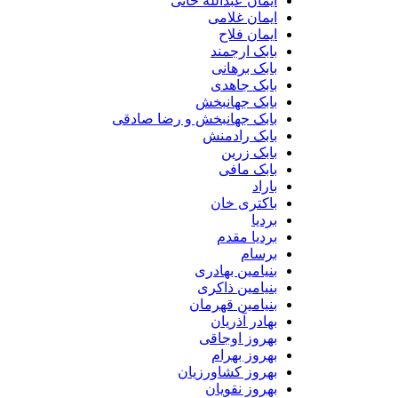
ایمان عبدالله خانی
ایمان غلامی
ایمان فلاح
بابک ارجمند
بابک برهانی
بابک جاهدی
بابک جهانبخش
بابک جهانبخش و رضا صادقی
بابک رادمنش
بابک زرین
بابک مافی
باراد
باکتری خان
بردیا
بردیا مقدم
برسام
بنیامین بهادری
بنیامین ذاکری
بنیامین قهرمان
بهادر آذریان
بهروز اوجاقی
بهروز بهرام
بهروز کشاورزیان
بهروز نقویان