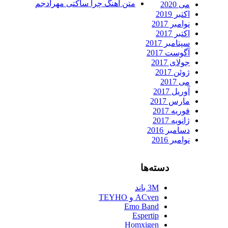
متن آهنگ چرا ساکتی مهرادجم
می 2020
اکتبر 2019
نوامبر 2017
اکتبر 2017
سپتامبر 2017
آگوست 2017
جولای 2017
ژوئن 2017
می 2017
آوریل 2017
مارس 2017
فوریه 2017
ژانویه 2017
دسامبر 2016
نوامبر 2016
دسته‌ها
3M باند
ACven و TEYHO
Emo Band
Espertip
Homxigen