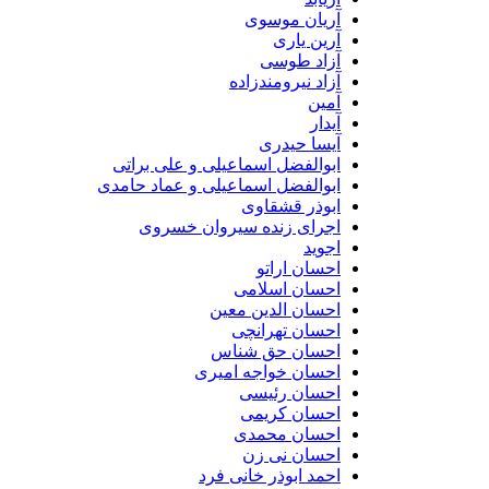
آریان موسوی
آرین یاری
آزاد طوسی
آزاد نیرومندزاده
آمین
آیدار
آیسا حیدری
ابوالفضل اسماعیلی و علی براتی
ابوالفضل اسماعیلی و عماد حامدی
ابوذر قشقاوی
اجرای زنده سیروان خسروی
اجوید
احسان اراتو
احسان اسلامی
احسان الدین معین
احسان تهرانچی
احسان حق شناس
احسان خواجه امیری
احسان رئیسی
احسان کریمی
احسان محمدی
احسان نی زن
احمد ابوذر خانی فرد