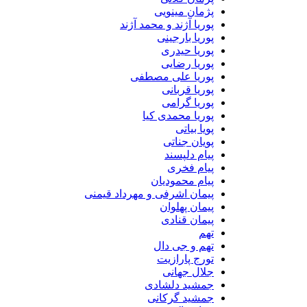
پژمان مینویی
پوریا آژند و محمد آژند
پوریا بارجینی
پوریا حیدری
پوریا رضایی
پوریا علی مصطفی
پوریا قربانی
پوریا گرامی
پوریا محمدی کیا
پویا بیاتی
پویان جناتی
پیام دلپسند
پیام فخری
پیام محمودیان
پیمان اشرفی و مهرداد قیمنی
پیمان پهلوان
پیمان قنادی
تهم
تهم و جی دال
تورج پارازیت
جلال جهانی
جمشید دلشادی
جمشید گرکانی