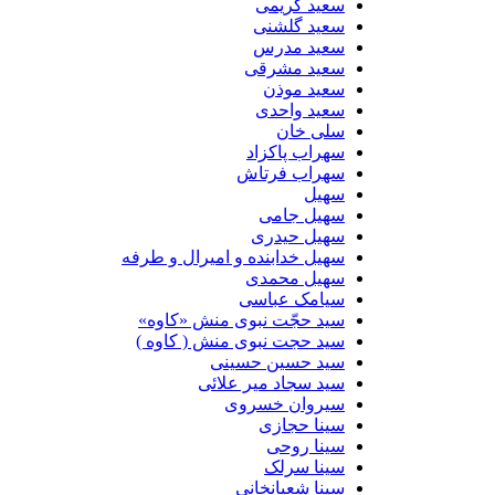
سعید کریمی
سعید گلشنی
سعید مدرس
سعید مشرقی
سعید موذن
سعید واحدی
سلی خان
سهراب پاکزاد
سهراب فرتاش
سهیل
سهیل جامی
سهیل حیدری
سهیل خدابنده و امیرال و طرفه
سهیل محمدی
سیامک عباسی
سید حجّت نبوی منش «کاوه»
سید حجت نبوی منش ( کاوه )
سید حسین حسینى
سید سجاد میر علائی
سیروان خسروی
سینا حجازی
سینا روحی
سینا سرلک
سینا شعبانخانی