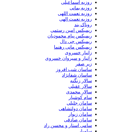
روزبه اسماعیلی
روزبه بمانی
روزبه نعمت اللهی
روزبه نعمت الهی
روناک بند
ریمیکس امین رستمی
ریمیکس پیام محمودیان
ریمیکس جی دال
ریمیکس مانی رهنما
زانیار خسروی
زانیار و سیروان خسروی
زیر صفر
ساسان شب افروز
ساسان شفانژاد
سالار زنگنه
سالار عقیلی
سالار محمدی
سام کوشیار
سامان جلیلی
سامان دولتشاهی
سامان زیوار
سامان صادقی
سامی استار و محسن راد
سامیار