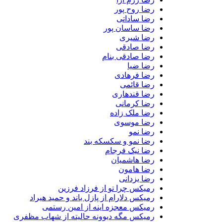
رضا روح پور
رضا ساداتی
رضا ساسان پور
رضا شیری
رضا صادقی
رضا صادقی بنام
رضا ضیا
رضا فرهادی
رضا قائمی
رضا قندهاری
رضا کرمانی
رضا ملک زاده
رضا موسوی
رضا نمو
رضا نمو و سکسکه بند
رضا نیک فرجام
رضا هاشمیان
رضا هامون
رضا یزدانی
رمیکس چرا تو از فرزاد فرزین
رمیکس دلارام از پازل باند و حمید هیراد
رمیکس معجزه اینه از امین رستمی
رمیکس مگه دیوونه حالیته از شهاب مظفری