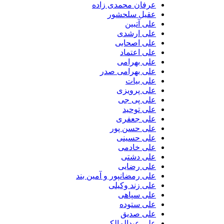
عرفان محمدی زاده
عقیل سلحشور
علی آتبین
علی ارشدی
علی اصحابی
علی اعتماد
علی بهرامی
علی بهرامی صدر
علی بیات
علی پرویزی
علی پی جی
علی توحید
علی جعفری
علی حسن پور
علی حسینی
علی خادمی
علی دشتی
علی رضایی
علی رمضانپور و آمین بند
علی زند وکیلی
علی سپاهی
علی ستوده
علی صدیق
علی عبدالمالکی