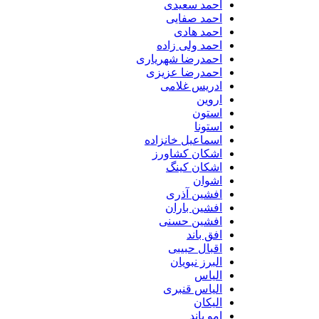
احمد سعیدی
احمد صفایی
احمد هادی
احمد ولی زاده
احمدرضا شهریاری
احمدرضا عزیزی
ادریس غلامی
اروین
استون
استونا
اسماعیل خانزاده
اشکان کشاورز
اشکان کینگ
اشوان
افشین آذری
افشین باران
افشین حسنی
افق باند
اقبال حبیبی
البرز نبویان
الیاس
الیاس قنبرى
الیکان
امو باند