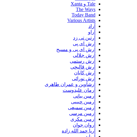
Tale و Xanta
The Ways
Today Band
Various Artists
آراد
آراو
آرتین تی زد
آرش ای پی
آرش ای پی و مسیح
آرش جلالی
آرش رستمی
آرش قالیچی
آرش کایان
آرش نورائی
آرشاوین و عمران طاهری
آرمان علیدوست
آرمین بیانی
آرمین حبیبی
آرمین سمیعی
آرمین مرسی
آرمین مکری
آروان جوان
آریا حمد الله زاده
آریابد