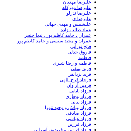
علیرضا مهدیان
علیرضا مهرکام
علیرضا ندرلو
علیرضا ی
علیشمس و مهدی جهانی
عماد طالب زاده
عمران ، حامد کاظم پور ، نیما حنجر
عمران و مجید سنسی و حامد کاظم پور
فاتح نورایی
فاروق جدلی
فاطمه
فاطمه و رضا شیری
فربد بیهقی
فربد یزدانفر
فرجاد فرج اللهی
فردین آر وان
فرزاد بابایی
فرزاد بوجاری
فرزاد بیانی
فرزاد بیباش و وحید تتورا
فرزاد صادقی
فرزاد عباسی
فرزاد فرزین
فرزاد فرزین و فریدون آسرایی