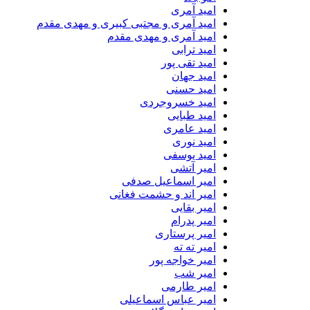
امید آمری
امید آمری و مجتبی کبیری و مهدى مقدم
امید آمری و مهدی مقدم
امید ترابی
امید تقی پور
امید جهان
امید حسنی
امید خسروجردی
امید طبایی
امید عامری
امید نوری
امید یوسفی
امیر آتشی
امیر اسماعیل صدفی
امیر اند و حشمت فغانی
امیر بقایی
امیر پدرام
امیر پرستاری
امیر ته ته
امیر خواجه پور
امیر شب
امیر طارمی
امیر عباس اسماعیلی