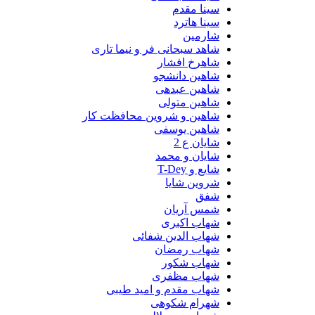
سینا مقدم
سینا هاترد
شارمین
شاهد سبحانی فر و نیما تاری
شاهرخ افشار
شاهین دانشجو
شاهین عبدهی
شاهین متولی
شاهین و شروین محافظت کار
شاهین یوسفی
شایان ع 2
شایان و محمد
شایع و T-Dey
شروین شایا
شفق
شمس آریان
شهاب اکبری
شهاب الدین شفائی
شهاب رمضان
شهاب شکور
شهاب مظفری
شهاب مقدم و امید طیبی
شهرام شکوهی