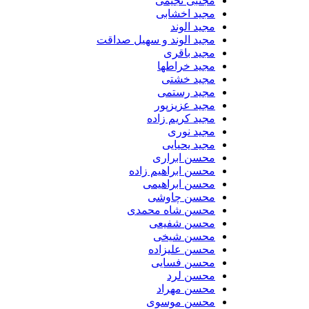
مجتبی نجیمی
مجید اخشابی
مجید الوند‎
مجید الوند و سهیل صداقت
مجید باقری
مجید خراطها
مجید خشتی
مجید رستمی
مجید عزیزپور
مجید کریم زاده
مجید نوری
مجید یحیایی
محسن ابراری
محسن ابراهیم زاده
محسن ابراهیمی
محسن چاوشی
محسن شاه محمدی
محسن شفیعی
محسن شیخی
محسن علیزاده
محسن فسایی
محسن لرد
محسن مهراد
محسن موسوی