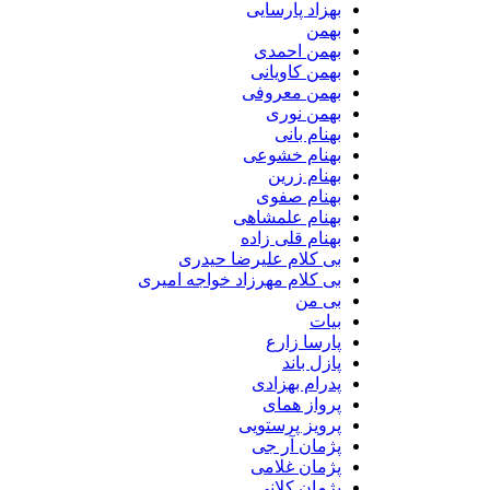
بهزاد پارسایی
بهمن
بهمن احمدی
بهمن کاویانی
بهمن معروفی
بهمن نوری
بهنام بانی
بهنام خشوعی
بهنام زرین
بهنام صفوی
بهنام علمشاهی
بهنام قلی زاده
بی کلام علیرضا حیدری
بی کلام مهرزاد خواجه امیری
بی من
بیات
پارسا زارع
پازل باند
پدرام بهزادی
پرواز همای
پرویز پرستویی
پژمان آر جی
پژمان غلامی
پژمان کلانی