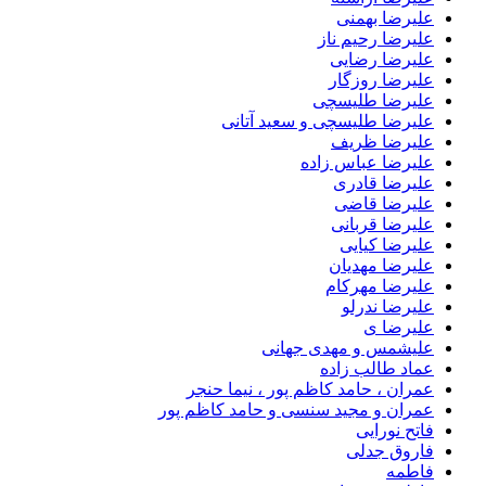
علیرضا بهمنی
علیرضا رحیم ناز
علیرضا رضایی
علیرضا روزگار
علیرضا طلیسچی
علیرضا طلیسچی و سعید آتانی
علیرضا ظریف
علیرضا عباس زاده
علیرضا قادری
علیرضا قاضی
علیرضا قربانی
علیرضا کیایی
علیرضا مهدیان
علیرضا مهرکام
علیرضا ندرلو
علیرضا ی
علیشمس و مهدی جهانی
عماد طالب زاده
عمران ، حامد کاظم پور ، نیما حنجر
عمران و مجید سنسی و حامد کاظم پور
فاتح نورایی
فاروق جدلی
فاطمه