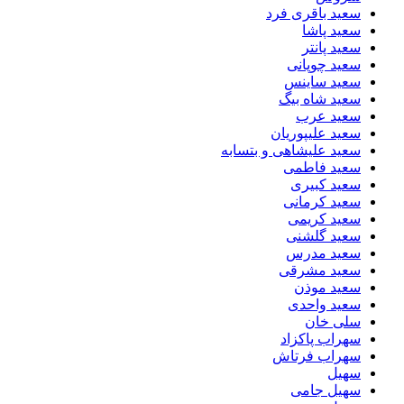
سعید باقری فرد
سعید پاشا
سعید پانتر
سعید چوپانی
سعید ساینس
سعید شاه بیگ
سعید عرب
سعید علیپوریان
سعید علیشاهی و بتسابه
سعید فاطمی
سعید کبیری
سعید کرمانی
سعید کریمی
سعید گلشنی
سعید مدرس
سعید مشرقی
سعید موذن
سعید واحدی
سلی خان
سهراب پاکزاد
سهراب فرتاش
سهیل
سهیل جامی