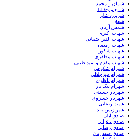
شایان و محمد
شایع و T-Dey
شروین شایا
شفق
شمس آریان
شهاب اکبری
شهاب الدین شفائی
شهاب رمضان
شهاب شکور
شهاب مظفری
شهاب مقدم و امید طیبی
شهرام شکوهی
شهرام میرجلالی
شهرام ناظری
شهرام نیک یار
شهریار حسینی
شهریار خسروی
شیث رضایی
شیرازیس باند
صادق آبان
صادق باغبانی
صادق رضایی
صادق صفدریان