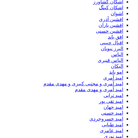
اشکان کشاورز
اشکان کینگ
اشوان
افشین آذری
افشین باران
افشین حسنی
افق باند
اقبال حبیبی
البرز نبویان
الیاس
الیاس قنبرى
الیکان
امو باند
امید آمری
امید آمری و مجتبی کبیری و مهدى مقدم
امید آمری و مهدی مقدم
امید ترابی
امید تقی پور
امید جهان
امید حسنی
امید خسروجردی
امید طبایی
امید عامری
امید نوری