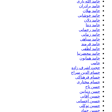
حامد الله یاری
حامد برادران
حامد پهلان
حامد خوشابی
حامد دلان
حامد دنتا
حامد رحمانی
حامد زمانی
حامد سیاهی
حامد فرمند
حامد لطفی
حامد محضرنیا
حامد همایون
حامی
حجت اشرف زاده
حسام الدین سراج
حسام فرهناکی
حسام مختاری
حسن تاج
حسن دنیابین
حسین آقایی
حسین احسانی
حسین توکلی
حسین حماد