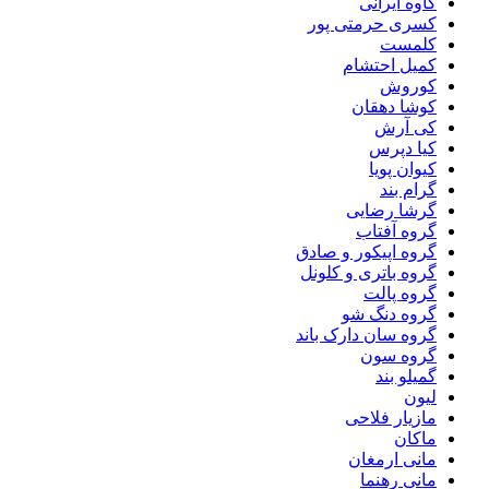
کاوه ایرانی
کسری حرمتی پور
کلمست
کمیل احتشام
کوروش
کوشا دهقان
کی آرش
کیا دپرس
کیوان پویا
گرام بند
گرشا رضایی
گروه آفتاب
گروه اپیکور و صادق
گروه باتری و کلونل
گروه پالت
گروه دنگ شو
گروه سان دارک باند
گروه سون
گمیلو بند
لیون
مازیار فلاحی
ماکان
مانی ارمغان
مانی رهنما