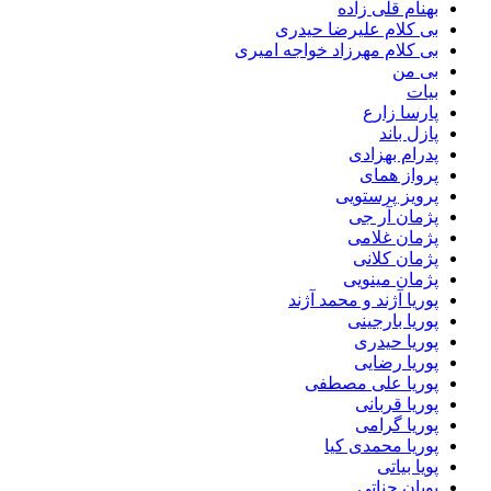
بهنام قلی زاده
بی کلام علیرضا حیدری
بی کلام مهرزاد خواجه امیری
بی من
بیات
پارسا زارع
پازل باند
پدرام بهزادی
پرواز همای
پرویز پرستویی
پژمان آر جی
پژمان غلامی
پژمان کلانی
پژمان مینویی
پوریا آژند و محمد آژند
پوریا بارجینی
پوریا حیدری
پوریا رضایی
پوریا علی مصطفی
پوریا قربانی
پوریا گرامی
پوریا محمدی کیا
پویا بیاتی
پویان جناتی