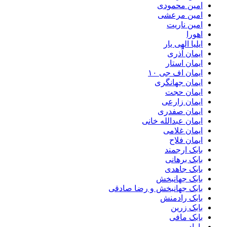
امین محمودی
امین مرعشی
امین ناریت
اهورا
ایلیا الهی یار
ایمان آذری
ایمان استار
ایمان اف جی ۱۰
ایمان جهانگری
ایمان حجت
ایمان زارعی
ایمان صفدری
ایمان عبدالله خانی
ایمان غلامی
ایمان فلاح
بابک ارجمند
بابک برهانی
بابک جاهدی
بابک جهانبخش
بابک جهانبخش و رضا صادقی
بابک رادمنش
بابک زرین
بابک مافی
باراد