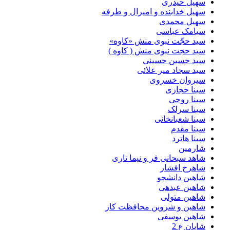
سهیل حیدری
سهیل خدابنده و امیرال و طرفه
سهیل محمدی
سیامک عباسی
سید حجّت نبوی منش «کاوه»
سید حجت نبوی منش ( کاوه )
سید حسین حسینى
سید سجاد میر علائی
سیروان خسروی
سینا حجازی
سینا روحی
سینا سرلک
سینا شعبانخانی
سینا مقدم
سینا هاترد
شارمین
شاهد سبحانی فر و نیما تاری
شاهرخ افشار
شاهین دانشجو
شاهین عبدهی
شاهین متولی
شاهین و شروین محافظت کار
شاهین یوسفی
شایان ع 2