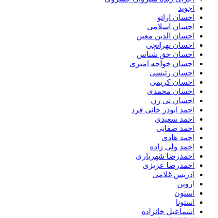
اجوید
احسان اراتو
احسان اسلامی
احسان الدین معین
احسان تهرانچی
احسان حق شناس
احسان خواجه امیری
احسان رئیسی
احسان کریمی
احسان محمدی
احسان نی زن
احمد ابوذر خانی فرد
احمد سعیدی
احمد صفایی
احمد هادی
احمد ولی زاده
احمدرضا شهریاری
احمدرضا عزیزی
ادریس غلامی
اروین
استون
استونا
اسماعیل خانزاده