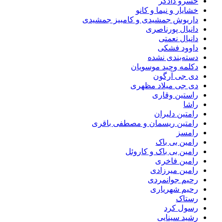
خسرو دادگر
خشایار و نیما و کانو
داریوش جمشیدی و کامبیز جمشیدی
دانیال پورناصری
دانیال نعمتی
داوود فشکی
دسته‌بندی نشده
دکلمه وحید موسویان
دی جی آرگون
دی جی میلاد مظهری
راستین وقاری
راشا
رامتین دلیران
رامتین ریسمان و مصطفی باقری
رامسز
رامین بی باک
رامین بی باک و کاروئل
رامین فاخری
رامین میرزادی
رحیم جوانمردی
رحیم شهریاری
رستاک
رسول کرد
رشید سینایی