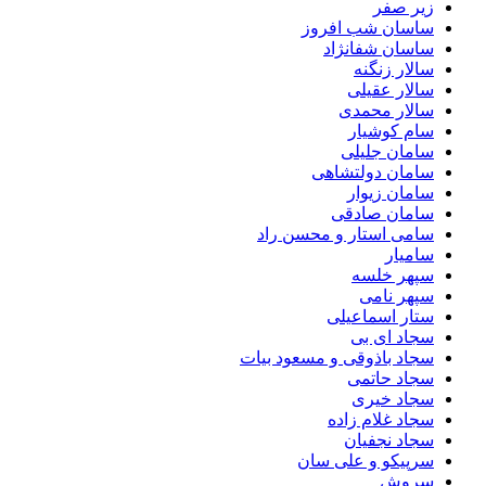
زیر صفر
ساسان شب افروز
ساسان شفانژاد
سالار زنگنه
سالار عقیلی
سالار محمدی
سام کوشیار
سامان جلیلی
سامان دولتشاهی
سامان زیوار
سامان صادقی
سامی استار و محسن راد
سامیار
سپهر خلسه
سپهر نامی
ستار اسماعیلی
سجاد ای بی
سجاد باذوقی و مسعود بیات
سجاد حاتمی
سجاد خیری
سجاد غلام زاده
سجاد نجفیان
سرپیکو و علی سان
سروش