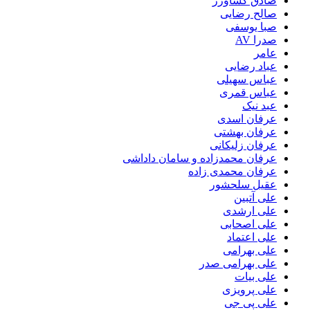
صادق کشاورز
صالح رضایی
صبا یوسفی
صدرا AV
عامر
عباد رضایی
عباس سهیلی
عباس قمری
عبد نیک
عرفان اسدی
عرفان بهشتی
عرفان زلیکانی
عرفان محمدزاده و سامان داداشی
عرفان محمدی زاده
عقیل سلحشور
علی آتبین
علی ارشدی
علی اصحابی
علی اعتماد
علی بهرامی
علی بهرامی صدر
علی بیات
علی پرویزی
علی پی جی