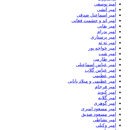
امید یوسفی
امیر آتشی
امیر اسماعیل صدفی
امیر اند و حشمت فغانی
امیر بقایی
امیر پدرام
امیر پرستاری
امیر ته ته
امیر خواجه پور
امیر شب
امیر طارمی
امیر عباس اسماعیلی
امیر عباس گلاب
امیر عظیمی
امیر عظیمی و میلاد بابایی
امیر فرجام
امیر کیوند
امیر گلایه
امیر گوهری
امیر مسعود امیری
امیر مسعود صدیق
امیر نشاطی
امیر وکیلی