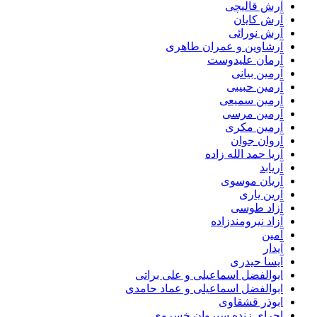
آرش قالیچی
آرش کایان
آرش نورائی
آرشاوین و عمران طاهری
آرمان علیدوست
آرمین بیانی
آرمین حبیبی
آرمین سمیعی
آرمین مرسی
آرمین مکری
آروان جوان
آریا حمد الله زاده
آریابد
آریان موسوی
آرین یاری
آزاد طوسی
آزاد نیرومندزاده
آمین
آیدار
آیسا حیدری
ابوالفضل اسماعیلی و علی براتی
ابوالفضل اسماعیلی و عماد حامدی
ابوذر قشقاوی
اجرای زنده سیروان خسروی