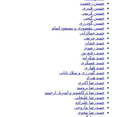
حسین رخصت
حسین قنبری
حسین کریمی
حسین گنجی
حسین گودرزی
حسین مقصودی و مسعود اتمام
حمید جمالزایی
حمید حریفی
حمید خندان
حمید رضوی
حمید رفیع پور
حمید شکرانه
حمید عسکری
حمید قهاری
حمید گودرزی و میلاد بابایی
حمید هیراد
حمیدرضا اکبری
حمیدرضا برومند
حمیدرضا ترکاشوند و امیریل ارجمند
حمیدرضا علیخانی
حمیدرضا علیزاده
حمیدرضا مازوچی
حمیدرضا محوی