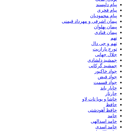
پیام دلپسند
پیام فخری
پیام محمودیان
پیمان اشرفی و مهرداد قیمنی
پیمان پهلوان
پیمان قنادی
تهم
تهم و جی دال
تورج پارازیت
جلال جهانی
جمشید دلشادی
جمشید گرکانی
جواد خاکپور
جواد فیض
جواد قسمت
چاپار باند
چارتار
حاشا و پویا تات لاو
حافظ
حافظ آهودشتی
حامد
حامد اسدالهی
حامد اسدی