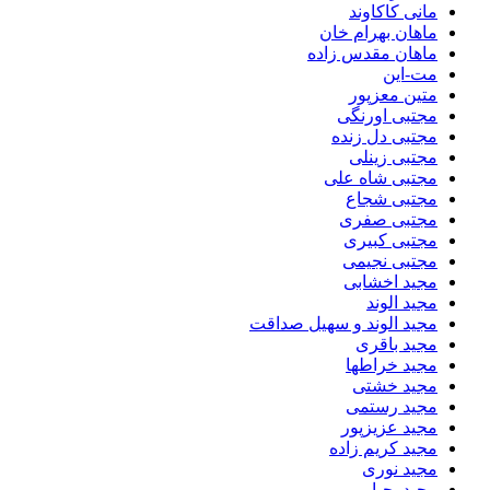
مانی کاکاوند
ماهان بهرام خان
ماهان مقدس زاده
مت-این
متین معزپور
مجتبی اورنگی
مجتبی دل زنده
مجتبی زینلی
مجتبی شاه علی
مجتبی شجاع
مجتبی صفری
مجتبی کبیری
مجتبی نجیمی
مجید اخشابی
مجید الوند‎
مجید الوند و سهیل صداقت
مجید باقری
مجید خراطها
مجید خشتی
مجید رستمی
مجید عزیزپور
مجید کریم زاده
مجید نوری
مجید یحیایی