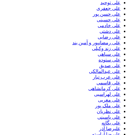
علی توحید
علی جعفری
علی حسن پور
علی حسینی
علی خادمی
علی دشتی
علی رضایی
علی رمضانپور و آمین بند
علی زند وکیلی
علی سپاهی
علی ستوده
علی صدیق
علی عبدالمالکی
علی عرب تبار
علی قاسمی
علی کرمانشاهی
علی لهراسبی
علی مغربی
علی ملک پور
علی نظریان
علی یاسینی
علی یگانه
علیرضا آذر
علیرضا آراسته