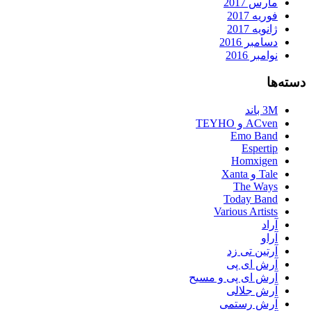
مارس 2017
فوریه 2017
ژانویه 2017
دسامبر 2016
نوامبر 2016
دسته‌ها
3M باند
ACven و TEYHO
Emo Band
Espertip
Homxigen
Tale و Xanta
The Ways
Today Band
Various Artists
آراد
آراو
آرتین تی زد
آرش ای پی
آرش ای پی و مسیح
آرش جلالی
آرش رستمی