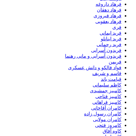
فرهاد داروغه
فرهاد دهقان
فرهاد فیروزی
فرهاد یعقوبی
فری
فرید ایمانی
فرید اینانلو
فرید رحمانی
فریدون آسرایی
فریدون آسرایی و مانی رهنما
فریمن
فواد فالکو و دانش عسکری
قاسم و شریف
قیامت باند
کاظم سلیمانی
کامبیز جمشیدی
کامبیز فتاحی
کامبیز فراهانی
کامران آقاخانی
کامران رسول زاده
کامران مولایی
کامروز فتحی
کاوه آفاق