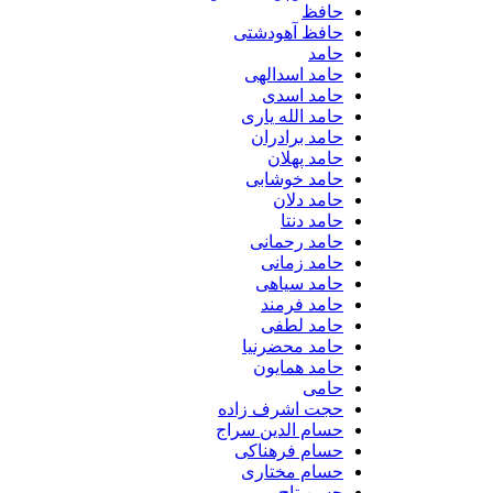
حافظ
حافظ آهودشتی
حامد
حامد اسدالهی
حامد اسدی
حامد الله یاری
حامد برادران
حامد پهلان
حامد خوشابی
حامد دلان
حامد دنتا
حامد رحمانی
حامد زمانی
حامد سیاهی
حامد فرمند
حامد لطفی
حامد محضرنیا
حامد همایون
حامی
حجت اشرف زاده
حسام الدین سراج
حسام فرهناکی
حسام مختاری
حسن تاج