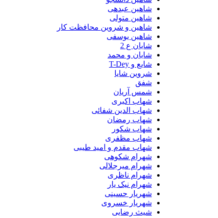
شاهین عبدهی
شاهین متولی
شاهین و شروین محافظت کار
شاهین یوسفی
شایان ع 2
شایان و محمد
شایع و T-Dey
شروین شایا
شفق
شمس آریان
شهاب اکبری
شهاب الدین شفائی
شهاب رمضان
شهاب شکور
شهاب مظفری
شهاب مقدم و امید طیبی
شهرام شکوهی
شهرام میرجلالی
شهرام ناظری
شهرام نیک یار
شهریار حسینی
شهریار خسروی
شیث رضایی