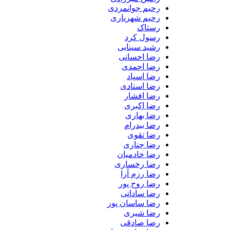
رحیم جوانمردی
رحیم شهریاری
رستاک
رسول کرد
رشید سینایی
رضا احسانی
رضا احمدی
رضا اسپاد
رضا استادی
رضا افشار
رضا اکبری
رضا بهاری
رضا بیدرام
رضا تقوی
رضا چناری
رضا خادمیان
رضا رخساری
رضا رزم آرا
رضا روح پور
رضا ساداتی
رضا ساسان پور
رضا شیری
رضا صادقی