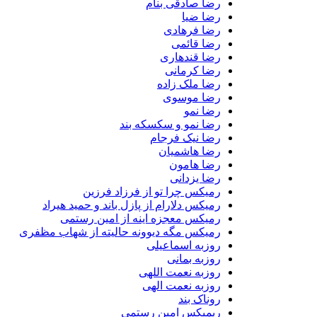
رضا صادقی بنام
رضا ضیا
رضا فرهادی
رضا قائمی
رضا قندهاری
رضا کرمانی
رضا ملک زاده
رضا موسوی
رضا نمو
رضا نمو و سکسکه بند
رضا نیک فرجام
رضا هاشمیان
رضا هامون
رضا یزدانی
رمیکس چرا تو از فرزاد فرزین
رمیکس دلارام از پازل باند و حمید هیراد
رمیکس معجزه اینه از امین رستمی
رمیکس مگه دیوونه حالیته از شهاب مظفری
روزبه اسماعیلی
روزبه بمانی
روزبه نعمت اللهی
روزبه نعمت الهی
روناک بند
ریمیکس امین رستمی