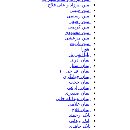
امین تیرزاد و علی فلاح
امین حبیبی
امین رستمی
امین رفیعی
امین کریمی
امین محمودی
امین مرعشی
امین ناریت
اهورا
ایلیا الهی یار
ایمان آذری
ایمان استار
ایمان اف جی ۱۰
ایمان جهانگری
ایمان حجت
ایمان زارعی
ایمان صفدری
ایمان عبدالله خانی
ایمان غلامی
ایمان فلاح
بابک ارجمند
بابک برهانی
بابک جاهدی