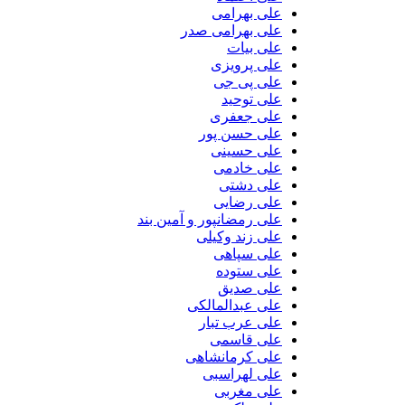
علی بهرامی
علی بهرامی صدر
علی بیات
علی پرویزی
علی پی جی
علی توحید
علی جعفری
علی حسن پور
علی حسینی
علی خادمی
علی دشتی
علی رضایی
علی رمضانپور و آمین بند
علی زند وکیلی
علی سپاهی
علی ستوده
علی صدیق
علی عبدالمالکی
علی عرب تبار
علی قاسمی
علی کرمانشاهی
علی لهراسبی
علی مغربی