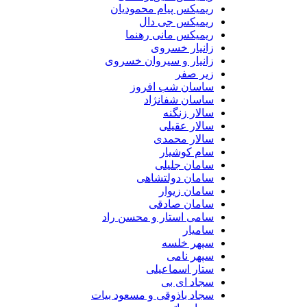
ریمیکس پیام محمودیان
ریمیکس جی دال
ریمیکس مانی رهنما
زانیار خسروی
زانیار و سیروان خسروی
زیر صفر
ساسان شب افروز
ساسان شفانژاد
سالار زنگنه
سالار عقیلی
سالار محمدی
سام کوشیار
سامان جلیلی
سامان دولتشاهی
سامان زیوار
سامان صادقی
سامی استار و محسن راد
سامیار
سپهر خلسه
سپهر نامی
ستار اسماعیلی
سجاد ای بی
سجاد باذوقی و مسعود بیات