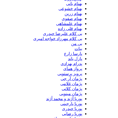
بهنام بانی
بهنام خشوعی
بهنام زرین
بهنام صفوی
بهنام علمشاهی
بهنام قلی زاده
بی کلام علیرضا حیدری
بی کلام مهرزاد خواجه امیری
بی من
بیات
پارسا زارع
پازل باند
پدرام بهزادی
پرواز همای
پرویز پرستویی
پژمان آر جی
پژمان غلامی
پژمان کلانی
پژمان مینویی
پوریا آژند و محمد آژند
پوریا بارجینی
پوریا حیدری
پوریا رضایی