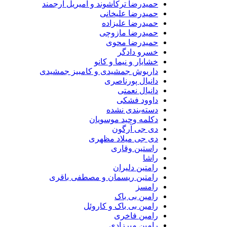
حمیدرضا ترکاشوند و امیریل ارجمند
حمیدرضا علیخانی
حمیدرضا علیزاده
حمیدرضا مازوچی
حمیدرضا محوی
خسرو دادگر
خشایار و نیما و کانو
داریوش جمشیدی و کامبیز جمشیدی
دانیال پورناصری
دانیال نعمتی
داوود فشکی
دسته‌بندی نشده
دکلمه وحید موسویان
دی جی آرگون
دی جی میلاد مظهری
راستین وقاری
راشا
رامتین دلیران
رامتین ریسمان و مصطفی باقری
رامسز
رامین بی باک
رامین بی باک و کاروئل
رامین فاخری
رامین میرزادی