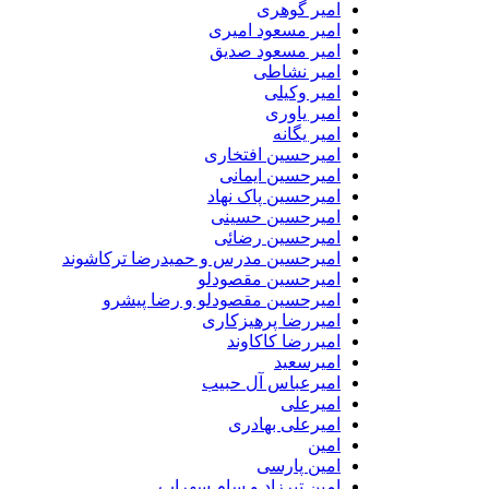
امیر گوهری
امیر مسعود امیری
امیر مسعود صدیق
امیر نشاطی
امیر وکیلی
امیر یاوری
امیر یگانه
امیرحسین افتخاری
امیرحسین ایمانی
امیرحسین پاک نهاد
امیرحسین حسینی
امیرحسین رضائی
امیرحسین مدرس و حمیدرضا ترکاشوند
امیرحسین مقصودلو
امیرحسین مقصودلو و رضا پیشرو
امیررضا پرهیزکاری
امیررضا کاکاوند
امیرسعید
امیرعباس آل حبیب
امیرعلی
امیرعلی بهادری
امین
امین پارسی
امین تیرزاد و سام سهراب