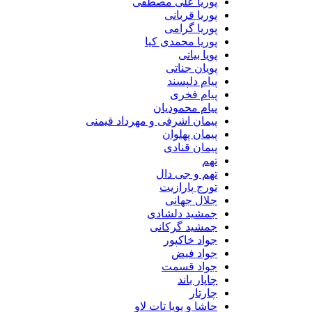
پوریا علی مصطفی
پوریا قربانی
پوریا گرامی
پوریا محمدی کیا
پویا بیاتی
پویان جناتی
پیام دلپسند
پیام فخری
پیام محمودیان
پیمان اشرفی و مهرداد قیمنی
پیمان پهلوان
پیمان قنادی
تهم
تهم و جی دال
تورج پارازیت
جلال جهانی
جمشید دلشادی
جمشید گرکانی
جواد خاکپور
جواد فیض
جواد قسمت
چاپار باند
چارتار
حاشا و پویا تات لاو