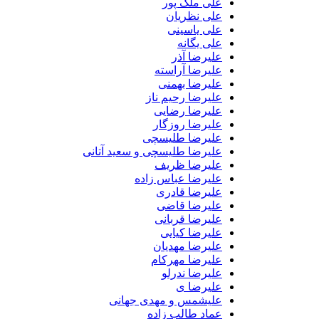
علی ملک پور
علی نظریان
علی یاسینی
علی یگانه
علیرضا آذر
علیرضا آراسته
علیرضا بهمنی
علیرضا رحیم ناز
علیرضا رضایی
علیرضا روزگار
علیرضا طلیسچی
علیرضا طلیسچی و سعید آتانی
علیرضا ظریف
علیرضا عباس زاده
علیرضا قادری
علیرضا قاضی
علیرضا قربانی
علیرضا کیایی
علیرضا مهدیان
علیرضا مهرکام
علیرضا ندرلو
علیرضا ی
علیشمس و مهدی جهانی
عماد طالب زاده