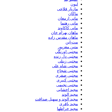
لیون
مازیار فلاحی
ماکان
مانی ارمغان
مانی رهنما
مانی کاکاوند
ماهان بهرام خان
ماهان مقدس زاده
مت-این
متین معزپور
مجتبی اورنگی
مجتبی دل زنده
مجتبی زینلی
مجتبی شاه علی
مجتبی شجاع
مجتبی صفری
مجتبی کبیری
مجتبی نجیمی
مجید اخشابی
مجید الوند‎
مجید الوند و سهیل صداقت
مجید باقری
مجید خراطها