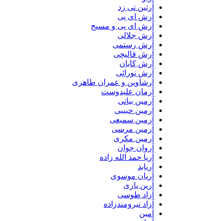
آرتین تی زد
آرش ای پی
آرش ای پی و مسیح
آرش جلالی
آرش رستمی
آرش قالیچی
آرش کایان
آرش نورائی
آرشاوین و عمران طاهری
آرمان علیدوست
آرمین بیانی
آرمین حبیبی
آرمین سمیعی
آرمین مرسی
آرمین مکری
آروان جوان
آریا حمد الله زاده
آریابد
آریان موسوی
آرین یاری
آزاد طوسی
آزاد نیرومندزاده
آمین