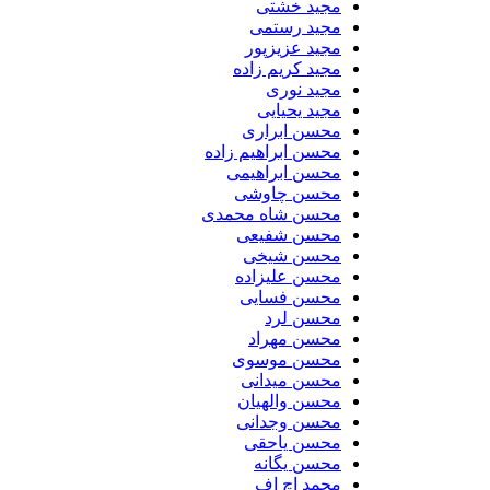
مجید خشتی
مجید رستمی
مجید عزیزپور
مجید کریم زاده
مجید نوری
مجید یحیایی
محسن ابراری
محسن ابراهیم زاده
محسن ابراهیمی
محسن چاوشی
محسن شاه محمدی
محسن شفیعی
محسن شیخی
محسن علیزاده
محسن فسایی
محسن لرد
محسن مهراد
محسن موسوی
محسن میدانی
محسن والهیان
محسن وجدانی
محسن یاحقی
محسن یگانه
محمد اچ اف