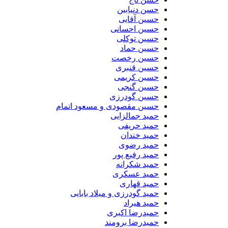
حسن دنیابین
حسین آقایی
حسین احسانی
حسین توکلی
حسین حماد
حسین رخصت
حسین قنبری
حسین کریمی
حسین گنجی
حسین گودرزی
حسین مقصودی و مسعود اتمام
حمید جمالزایی
حمید حریفی
حمید خندان
حمید رضوی
حمید رفیع پور
حمید شکرانه
حمید عسکری
حمید قهاری
حمید گودرزی و میلاد بابایی
حمید هیراد
حمیدرضا اکبری
حمیدرضا برومند