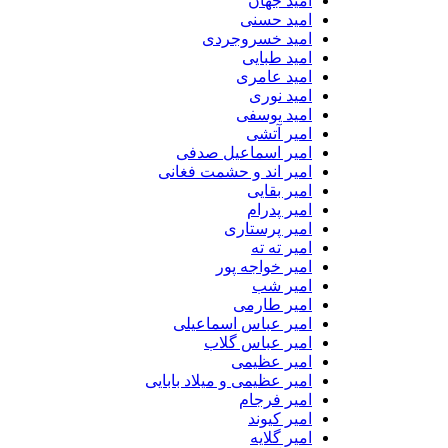
امید جهان
امید حسنی
امید خسروجردی
امید طبایی
امید عامری
امید نوری
امید یوسفی
امیر آتشی
امیر اسماعیل صدفی
امیر اند و حشمت فغانی
امیر بقایی
امیر پدرام
امیر پرستاری
امیر ته ته
امیر خواجه پور
امیر شب
امیر طارمی
امیر عباس اسماعیلی
امیر عباس گلاب
امیر عظیمی
امیر عظیمی و میلاد بابایی
امیر فرجام
امیر کیوند
امیر گلایه