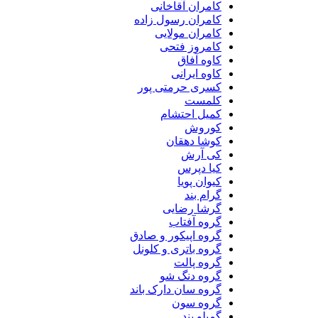
کامران آقاخانی
کامران رسول زاده
کامران مولایی
کامروز فتحی
کاوه آفاق
کاوه ایرانی
کسری حرمتی پور
کلمست
کمیل احتشام
کوروش
کوشا دهقان
کی آرش
کیا دپرس
کیوان پویا
گرام بند
گرشا رضایی
گروه آفتاب
گروه اپیکور و صادق
گروه باتری و کلونل
گروه پالت
گروه دنگ شو
گروه سان دارک باند
گروه سون
گمیلو بند