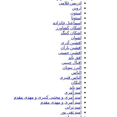
ادریس غلامی
اروین
استون
استونا
اسماعیل خانزاده
اشکان کشاورز
اشکان کینگ
اشوان
افشین آذری
افشین باران
افشین حسنی
افق باند
اقبال حبیبی
البرز نبویان
الیاس
الیاس قنبرى
الیکان
امو باند
امید آمری
امید آمری و مجتبی کبیری و مهدى مقدم
امید آمری و مهدی مقدم
امید ترابی
امید تقی پور