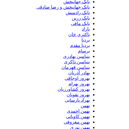
بابک جهانبخش
بابک جهانبخش و رضا صادقی
بابک رادمنش
بابک زرین
بابک مافی
باراد
باکتری خان
بردیا
بردیا مقدم
برسام
بنیامین بهادری
بنیامین ذاکری
بنیامین قهرمان
بهادر آذریان
بهروز اوجاقی
بهروز بهرام
بهروز کشاورزیان
بهروز نقویان
بهزاد پارسایی
بهمن
بهمن احمدی
بهمن کاویانی
بهمن معروفی
بهمن نوری