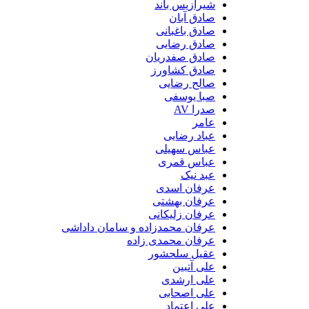
شیرازیس باند
صادق آبان
صادق باغبانی
صادق رضایی
صادق صفدریان
صادق کشاورز
صالح رضایی
صبا یوسفی
صدرا AV
عامر
عباد رضایی
عباس سهیلی
عباس قمری
عبد نیک
عرفان اسدی
عرفان بهشتی
عرفان زلیکانی
عرفان محمدزاده و سامان داداشی
عرفان محمدی زاده
عقیل سلحشور
علی آتبین
علی ارشدی
علی اصحابی
علی اعتماد