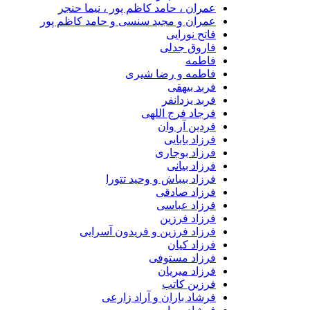
عمران ، حامد کاظم پور ، نیما حنجر
عمران و مجید سنسی و حامد کاظم پور
فاتح نورایی
فاروق جدلی
فاطمه
فاطمه و رضا شیری
فربد بیهقی
فربد یزدانفر
فرجاد فرج اللهی
فردین آر وان
فرزاد بابایی
فرزاد بوجاری
فرزاد بیانی
فرزاد بیباش و وحید تتورا
فرزاد صادقی
فرزاد عباسی
فرزاد فرزین
فرزاد فرزین و فریدون آسرایی
فرزاد کیان
فرزاد مستوفی
فرزاد میریان
فرزین کاتب
فرشاد باران و آراد زارعی