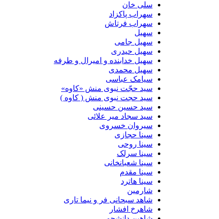
سلی خان
سهراب پاکزاد
سهراب فرتاش
سهیل
سهیل جامی
سهیل حیدری
سهیل خدابنده و امیرال و طرفه
سهیل محمدی
سیامک عباسی
سید حجّت نبوی منش «کاوه»
سید حجت نبوی منش ( کاوه )
سید حسین حسینى
سید سجاد میر علائی
سیروان خسروی
سینا حجازی
سینا روحی
سینا سرلک
سینا شعبانخانی
سینا مقدم
سینا هاترد
شارمین
شاهد سبحانی فر و نیما تاری
شاهرخ افشار
شاهین دانشجو