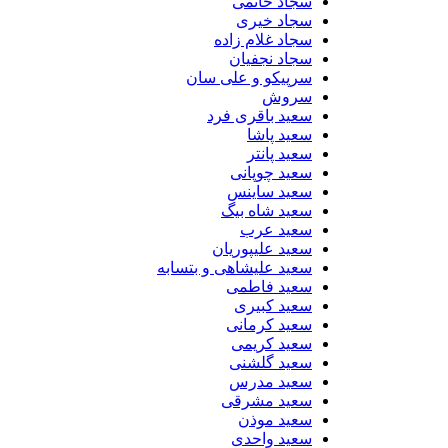
سجاد حاتمی
سجاد خیری
سجاد غلام زاده
سجاد نجفیان
سرپیکو و علی سان
سروش
سعید باقری فرد
سعید پاشا
سعید پانتر
سعید چوپانی
سعید ساینس
سعید شاه بیگ
سعید عرب
سعید علیپوریان
سعید علیشاهی و بتسابه
سعید فاطمی
سعید کبیری
سعید کرمانی
سعید کریمی
سعید گلشنی
سعید مدرس
سعید مشرقی
سعید موذن
سعید واحدی