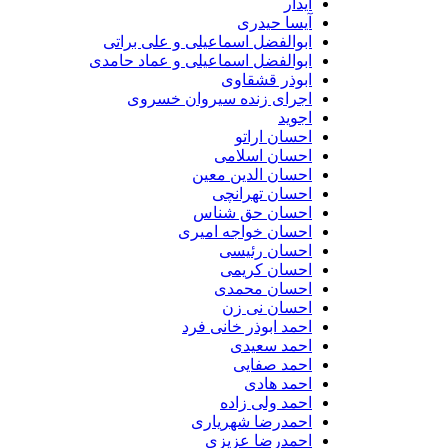
آیدار
آیسا حیدری
ابوالفضل اسماعیلی و علی براتی
ابوالفضل اسماعیلی و عماد حامدی
ابوذر قشقاوی
اجرای زنده سیروان خسروی
اجوید
احسان اراتو
احسان اسلامی
احسان الدین معین
احسان تهرانچی
احسان حق شناس
احسان خواجه امیری
احسان رئیسی
احسان کریمی
احسان محمدی
احسان نی زن
احمد ابوذر خانی فرد
احمد سعیدی
احمد صفایی
احمد هادی
احمد ولی زاده
احمدرضا شهریاری
احمدرضا عزیزی