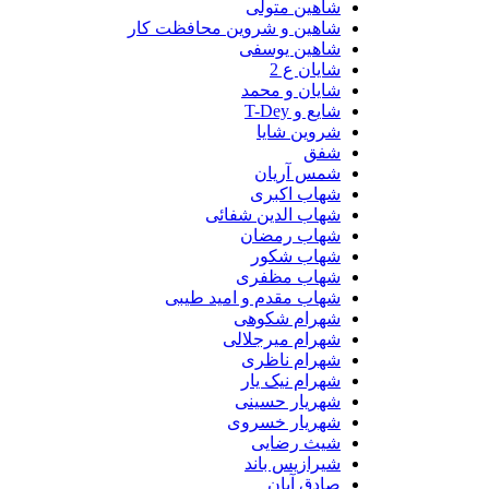
شاهین متولی
شاهین و شروین محافظت کار
شاهین یوسفی
شایان ع 2
شایان و محمد
شایع و T-Dey
شروین شایا
شفق
شمس آریان
شهاب اکبری
شهاب الدین شفائی
شهاب رمضان
شهاب شکور
شهاب مظفری
شهاب مقدم و امید طیبی
شهرام شکوهی
شهرام میرجلالی
شهرام ناظری
شهرام نیک یار
شهریار حسینی
شهریار خسروی
شیث رضایی
شیرازیس باند
صادق آبان