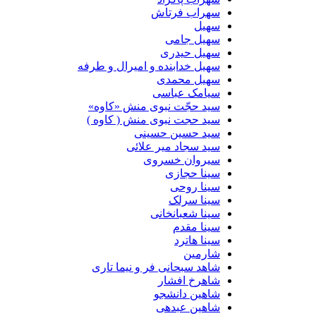
سهراب فرتاش
سهیل
سهیل جامی
سهیل حیدری
سهیل خدابنده و امیرال و طرفه
سهیل محمدی
سیامک عباسی
سید حجّت نبوی منش «کاوه»
سید حجت نبوی منش ( کاوه )
سید حسین حسینى
سید سجاد میر علائی
سیروان خسروی
سینا حجازی
سینا روحی
سینا سرلک
سینا شعبانخانی
سینا مقدم
سینا هاترد
شارمین
شاهد سبحانی فر و نیما تاری
شاهرخ افشار
شاهین دانشجو
شاهین عبدهی