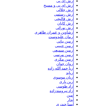
آرش ای پی
آرش ای پی و مسیح
آرش جلالی
آرش رستمی
آرش قالیچی
آرش کایان
آرش نورائی
آرشاوین و عمران طاهری
آرمان علیدوست
آرمین بیانی
آرمین حبیبی
آرمین سمیعی
آرمین مرسی
آرمین مکری
آروان جوان
آریا حمد الله زاده
آریابد
آریان موسوی
آرین یاری
آزاد طوسی
آزاد نیرومندزاده
آمین
آیدار
آیسا حیدری