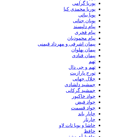
پوریا گرامی
پوریا محمدی کیا
پویا بیاتی
پویان جناتی
پیام دلپسند
پیام فخری
پیام محمودیان
پیمان اشرفی و مهرداد قیمنی
پیمان پهلوان
پیمان قنادی
تهم
تهم و جی دال
تورج پارازیت
جلال جهانی
جمشید دلشادی
جمشید گرکانی
جواد خاکپور
جواد فیض
جواد قسمت
چاپار باند
چارتار
حاشا و پویا تات لاو
حافظ
حافظ آهودشتی