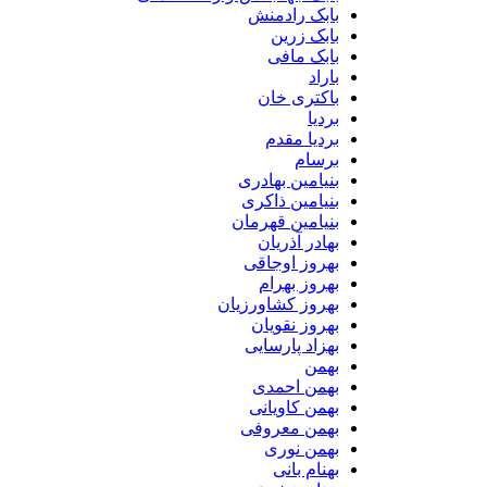
بابک رادمنش
بابک زرین
بابک مافی
باراد
باکتری خان
بردیا
بردیا مقدم
برسام
بنیامین بهادری
بنیامین ذاکری
بنیامین قهرمان
بهادر آذریان
بهروز اوجاقی
بهروز بهرام
بهروز کشاورزیان
بهروز نقویان
بهزاد پارسایی
بهمن
بهمن احمدی
بهمن کاویانی
بهمن معروفی
بهمن نوری
بهنام بانی