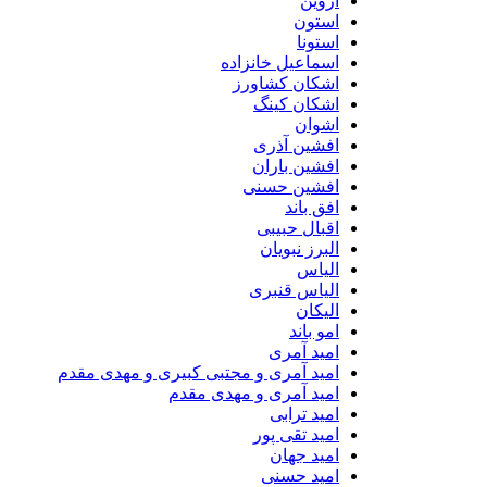
اروین
استون
استونا
اسماعیل خانزاده
اشکان کشاورز
اشکان کینگ
اشوان
افشین آذری
افشین باران
افشین حسنی
افق باند
اقبال حبیبی
البرز نبویان
الیاس
الیاس قنبرى
الیکان
امو باند
امید آمری
امید آمری و مجتبی کبیری و مهدى مقدم
امید آمری و مهدی مقدم
امید ترابی
امید تقی پور
امید جهان
امید حسنی