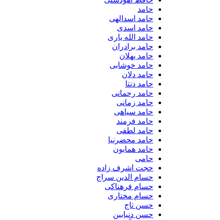
حامد
حامد اسدالهی
حامد اسدی
حامد الله یاری
حامد برادران
حامد پهلان
حامد خوشابی
حامد دلان
حامد دنتا
حامد رحمانی
حامد زمانی
حامد سیاهی
حامد فرمند
حامد لطفی
حامد محضرنیا
حامد همایون
حامی
حجت اشرف زاده
حسام الدین سراج
حسام فرهناکی
حسام مختاری
حسن تاج
حسن دنیابین