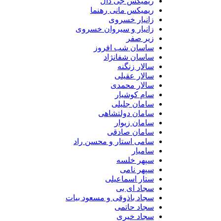
ریمیکس جی دال
ریمیکس مانی رهنما
زانیار خسروی
زانیار و سیروان خسروی
زیر صفر
ساسان شب افروز
ساسان شفانژاد
سالار زنگنه
سالار عقیلی
سالار محمدی
سام کوشیار
سامان جلیلی
سامان دولتشاهی
سامان زیوار
سامان صادقی
سامی استار و محسن راد
سامیار
سپهر خلسه
سپهر نامی
ستار اسماعیلی
سجاد ای بی
سجاد باذوقی و مسعود بیات
سجاد حاتمی
سجاد خیری