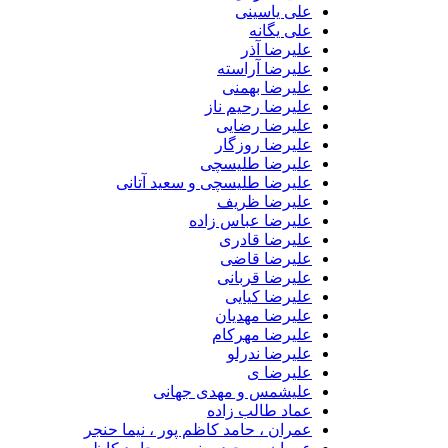
علی یاسینی
علی یگانه
علیرضا آذر
علیرضا آراسته
علیرضا بهمنی
علیرضا رحیم ناز
علیرضا رضایی
علیرضا روزگار
علیرضا طلیسچی
علیرضا طلیسچی و سعید آتانی
علیرضا ظریف
علیرضا عباس زاده
علیرضا قادری
علیرضا قاضی
علیرضا قربانی
علیرضا کیایی
علیرضا مهدیان
علیرضا مهرکام
علیرضا ندرلو
علیرضا ی
علیشمس و مهدی جهانی
عماد طالب زاده
عمران ، حامد کاظم پور ، نیما حنجر