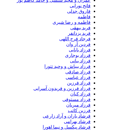
عمران و مجید سنسی و حامد کاظم پور
فاتح نورایی
فاروق جدلی
فاطمه
فاطمه و رضا شیری
فربد بیهقی
فربد یزدانفر
فرجاد فرج اللهی
فردین آر وان
فرزاد بابایی
فرزاد بوجاری
فرزاد بیانی
فرزاد بیباش و وحید تتورا
فرزاد صادقی
فرزاد عباسی
فرزاد فرزین
فرزاد فرزین و فریدون آسرایی
فرزاد کیان
فرزاد مستوفی
فرزاد میریان
فرزین کاتب
فرشاد باران و آراد زارعی
فرشاد بهرامی
فرشاد پیکسل و نیما اهورا