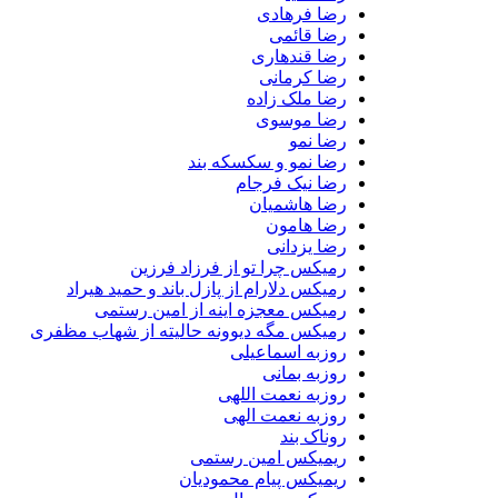
رضا فرهادی
رضا قائمی
رضا قندهاری
رضا کرمانی
رضا ملک زاده
رضا موسوی
رضا نمو
رضا نمو و سکسکه بند
رضا نیک فرجام
رضا هاشمیان
رضا هامون
رضا یزدانی
رمیکس چرا تو از فرزاد فرزین
رمیکس دلارام از پازل باند و حمید هیراد
رمیکس معجزه اینه از امین رستمی
رمیکس مگه دیوونه حالیته از شهاب مظفری
روزبه اسماعیلی
روزبه بمانی
روزبه نعمت اللهی
روزبه نعمت الهی
روناک بند
ریمیکس امین رستمی
ریمیکس پیام محمودیان