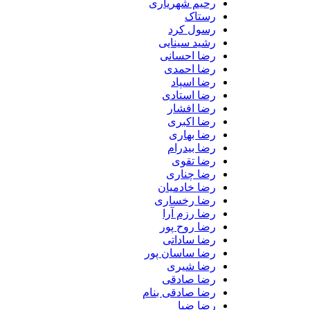
رحیم شهریاری
رستاک
رسول کرد
رشید سینایی
رضا احسانی
رضا احمدی
رضا اسپاد
رضا استادی
رضا افشار
رضا اکبری
رضا بهاری
رضا بیدرام
رضا تقوی
رضا چناری
رضا خادمیان
رضا رخساری
رضا رزم آرا
رضا روح پور
رضا ساداتی
رضا ساسان پور
رضا شیری
رضا صادقی
رضا صادقی بنام
رضا ضیا