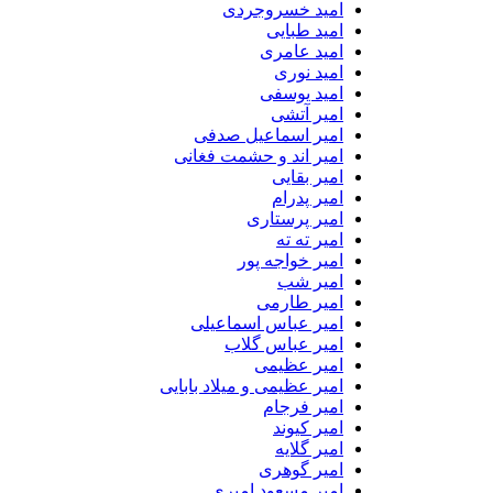
امید خسروجردی
امید طبایی
امید عامری
امید نوری
امید یوسفی
امیر آتشی
امیر اسماعیل صدفی
امیر اند و حشمت فغانی
امیر بقایی
امیر پدرام
امیر پرستاری
امیر ته ته
امیر خواجه پور
امیر شب
امیر طارمی
امیر عباس اسماعیلی
امیر عباس گلاب
امیر عظیمی
امیر عظیمی و میلاد بابایی
امیر فرجام
امیر کیوند
امیر گلایه
امیر گوهری
امیر مسعود امیری