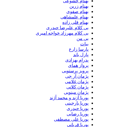
بهنام خشوعی
بهنام زرین
بهنام صفوی
بهنام علمشاهی
بهنام قلی زاده
بی کلام علیرضا حیدری
بی کلام مهرزاد خواجه امیری
بی من
بیات
پارسا زارع
پازل باند
پدرام بهزادی
پرواز همای
پرویز پرستویی
پژمان آر جی
پژمان غلامی
پژمان کلانی
پژمان مینویی
پوریا آژند و محمد آژند
پوریا بارجینی
پوریا حیدری
پوریا رضایی
پوریا علی مصطفی
پوریا قربانی