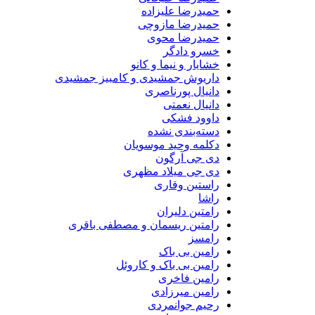
حمیدرضا علیزاده
حمیدرضا مازوچی
حمیدرضا محوی
خسرو دادگر
خشایار و نیما و کانو
داریوش جمشیدی و کامبیز جمشیدی
دانیال پورناصری
دانیال نعمتی
داوود فشکی
دسته‌بندی نشده
دکلمه وحید موسویان
دی جی آرگون
دی جی میلاد مظهری
راستین وقاری
راشا
رامتین دلیران
رامتین ریسمان و مصطفی باقری
رامسز
رامین بی باک
رامین بی باک و کاروئل
رامین فاخری
رامین میرزادی
رحیم جوانمردی