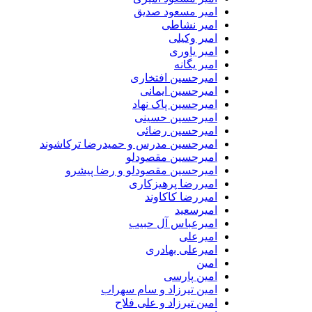
امیر مسعود صدیق
امیر نشاطی
امیر وکیلی
امیر یاوری
امیر یگانه
امیرحسین افتخاری
امیرحسین ایمانی
امیرحسین پاک نهاد
امیرحسین حسینی
امیرحسین رضائی
امیرحسین مدرس و حمیدرضا ترکاشوند
امیرحسین مقصودلو
امیرحسین مقصودلو و رضا پیشرو
امیررضا پرهیزکاری
امیررضا کاکاوند
امیرسعید
امیرعباس آل حبیب
امیرعلی
امیرعلی بهادری
امین
امین پارسی
امین تیرزاد و سام سهراب
امین تیرزاد و علی فلاح