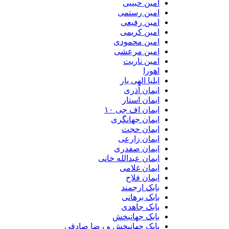
امین حبیبی
امین رستمی
امین رفیعی
امین کریمی
امین محمودی
امین مرعشی
امین ناریت
اهورا
ایلیا الهی یار
ایمان آذری
ایمان استار
ایمان اف جی ۱۰
ایمان جهانگری
ایمان حجت
ایمان زارعی
ایمان صفدری
ایمان عبدالله خانی
ایمان غلامی
ایمان فلاح
بابک ارجمند
بابک برهانی
بابک جاهدی
بابک جهانبخش
بابک جهانبخش و رضا صادقی