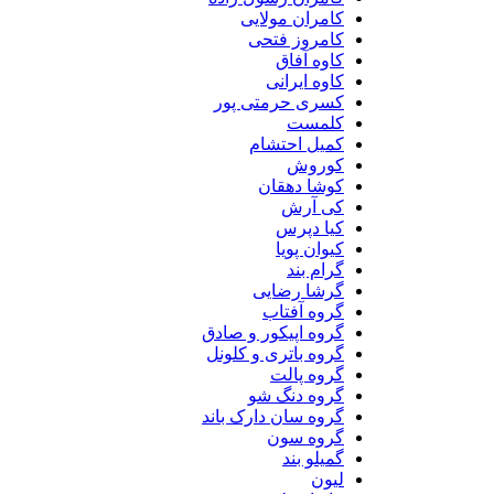
کامران مولایی
کامروز فتحی
کاوه آفاق
کاوه ایرانی
کسری حرمتی پور
کلمست
کمیل احتشام
کوروش
کوشا دهقان
کی آرش
کیا دپرس
کیوان پویا
گرام بند
گرشا رضایی
گروه آفتاب
گروه اپیکور و صادق
گروه باتری و کلونل
گروه پالت
گروه دنگ شو
گروه سان دارک باند
گروه سون
گمیلو بند
لیون