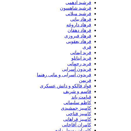
فرشید ادهمی
فرشید شاهسون
فرشید میلانی
فرهاد بیانی
فرهاد داروغه
فرهاد دهقان
فرهاد فیروزی
فرهاد یعقوبی
فری
فرید ایمانی
فرید اینانلو
فرید رحمانی
فریدون آسرایی
فریدون آسرایی و مانی رهنما
فریمن
فواد فالکو و دانش عسکری
قاسم و شریف
قیامت باند
کاظم سلیمانی
کامبیز جمشیدی
کامبیز فتاحی
کامبیز فراهانی
کامران آقاخانی
کامران رسول زاده