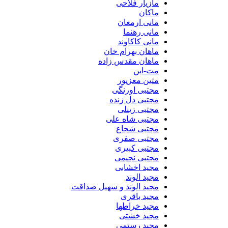
مازیار فلاحی
ماکان
مانی ارمغان
مانی رهنما
مانی کاکاوند
ماهان بهرام خان
ماهان مقدس زاده
مت-این
متین معزپور
مجتبی اورنگی
مجتبی دل زنده
مجتبی زینلی
مجتبی شاه علی
مجتبی شجاع
مجتبی صفری
مجتبی کبیری
مجتبی نجیمی
مجید اخشابی
مجید الوند‎
مجید الوند و سهیل صداقت
مجید باقری
مجید خراطها
مجید خشتی
مجید رستمی