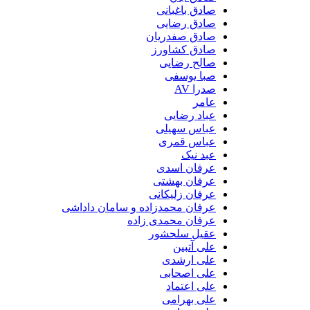
صادق باغبانی
صادق رضایی
صادق صفدریان
صادق کشاورز
صالح رضایی
صبا یوسفی
صدرا AV
عامر
عباد رضایی
عباس سهیلی
عباس قمری
عبد نیک
عرفان اسدی
عرفان بهشتی
عرفان زلیکانی
عرفان محمدزاده و سامان داداشی
عرفان محمدی زاده
عقیل سلحشور
علی آتبین
علی ارشدی
علی اصحابی
علی اعتماد
علی بهرامی