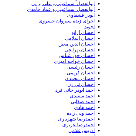
ابوالفضل اسماعیلی و علی براتی
ابوالفضل اسماعیلی و عماد حامدی
ابوذر قشقاوی
اجرای زنده سیروان خسروی
اجوید
احسان اراتو
احسان اسلامی
احسان الدین معین
احسان تهرانچی
احسان حق شناس
احسان خواجه امیری
احسان رئیسی
احسان کریمی
احسان محمدی
احسان نی زن
احمد ابوذر خانی فرد
احمد سعیدی
احمد صفایی
احمد هادی
احمد ولی زاده
احمدرضا شهریاری
احمدرضا عزیزی
ادریس غلامی