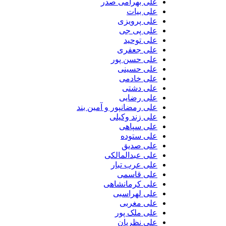
علی بهرامی صدر
علی بیات
علی پرویزی
علی پی جی
علی توحید
علی جعفری
علی حسن پور
علی حسینی
علی خادمی
علی دشتی
علی رضایی
علی رمضانپور و آمین بند
علی زند وکیلی
علی سپاهی
علی ستوده
علی صدیق
علی عبدالمالکی
علی عرب تبار
علی قاسمی
علی کرمانشاهی
علی لهراسبی
علی مغربی
علی ملک پور
علی نظریان