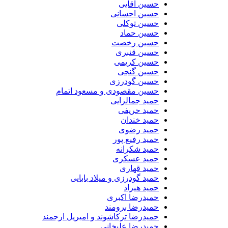
حسین آقایی
حسین احسانی
حسین توکلی
حسین حماد
حسین رخصت
حسین قنبری
حسین کریمی
حسین گنجی
حسین گودرزی
حسین مقصودی و مسعود اتمام
حمید جمالزایی
حمید حریفی
حمید خندان
حمید رضوی
حمید رفیع پور
حمید شکرانه
حمید عسکری
حمید قهاری
حمید گودرزی و میلاد بابایی
حمید هیراد
حمیدرضا اکبری
حمیدرضا برومند
حمیدرضا ترکاشوند و امیریل ارجمند
حمیدرضا علیخانی