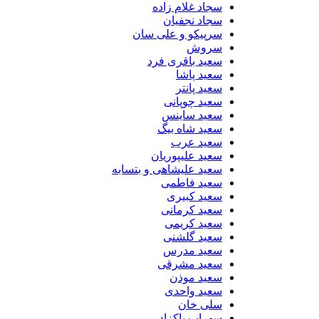
سجاد غلام زاده
سجاد نجفیان
سرپیکو و علی سان
سروش
سعید باقری فرد
سعید پاشا
سعید پانتر
سعید چوپانی
سعید ساینس
سعید شاه بیگ
سعید عرب
سعید علیپوریان
سعید علیشاهی و بتسابه
سعید فاطمی
سعید کبیری
سعید کرمانی
سعید کریمی
سعید گلشنی
سعید مدرس
سعید مشرقی
سعید موذن
سعید واحدی
سلی خان
سهراب پاکزاد