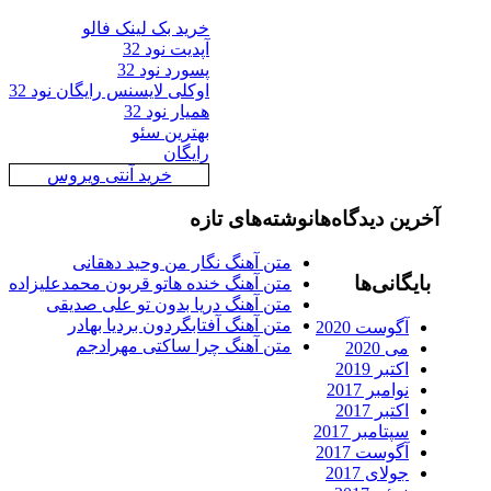
خرید بک لینک فالو
آپدیت نود 32
پسورد نود 32
اوکلی لایسنس رایگان نود 32
همیار نود 32
بهترین سئو
رایگان
خرید آنتی ویروس
رین دیدگاه‌ها
نوشته‌های تازه
متن آهنگ نگار من وحید دهقانی
ایگانی‌ها
متن آهنگ خنده هاتو قربون محمدعلیزاده
متن آهنگ دریا بدون تو علی صدیقی
متن آهنگ آفتابگردون بردیا بهادر
آگوست 2020
متن آهنگ چرا ساکتی مهرادجم
می 2020
اکتبر 2019
نوامبر 2017
اکتبر 2017
سپتامبر 2017
آگوست 2017
جولای 2017