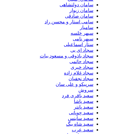
سامان دولتشاهی
سامان زیوار
سامان صادقی
سامی استار و محسن راد
سامیار
سپهر خلسه
سپهر نامی
ستار اسماعیلی
سجاد ای بی
سجاد باذوقی و مسعود بیات
سجاد حاتمی
سجاد خیری
سجاد غلام زاده
سجاد نجفیان
سرپیکو و علی سان
سروش
سعید باقری فرد
سعید پاشا
سعید پانتر
سعید چوپانی
سعید ساینس
سعید شاه بیگ
سعید عرب