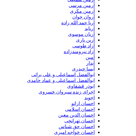
آرمین مرسی
آرمین مکری
آروان جوان
آریا حمد الله زاده
آریابد
آریان موسوی
آرین یاری
آزاد طوسی
آزاد نیرومندزاده
آمین
آیدار
آیسا حیدری
ابوالفضل اسماعیلی و علی براتی
ابوالفضل اسماعیلی و عماد حامدی
ابوذر قشقاوی
اجرای زنده سیروان خسروی
اجوید
احسان اراتو
احسان اسلامی
احسان الدین معین
احسان تهرانچی
احسان حق شناس
احسان خواجه امیری