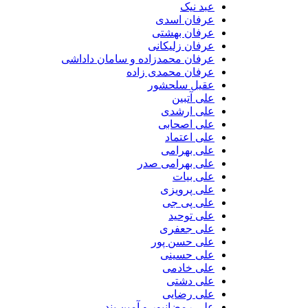
عبد نیک
عرفان اسدی
عرفان بهشتی
عرفان زلیکانی
عرفان محمدزاده و سامان داداشی
عرفان محمدی زاده
عقیل سلحشور
علی آتبین
علی ارشدی
علی اصحابی
علی اعتماد
علی بهرامی
علی بهرامی صدر
علی بیات
علی پرویزی
علی پی جی
علی توحید
علی جعفری
علی حسن پور
علی حسینی
علی خادمی
علی دشتی
علی رضایی
علی رمضانپور و آمین بند