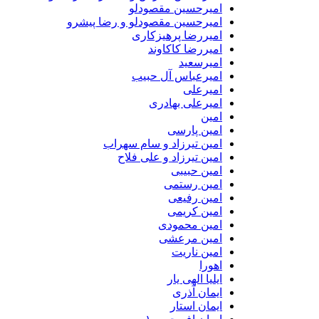
امیرحسین مقصودلو
امیرحسین مقصودلو و رضا پیشرو
امیررضا پرهیزکاری
امیررضا کاکاوند
امیرسعید
امیرعباس آل حبیب
امیرعلی
امیرعلی بهادری
امین
امین پارسی
امین تیرزاد و سام سهراب
امین تیرزاد و علی فلاح
امین حبیبی
امین رستمی
امین رفیعی
امین کریمی
امین محمودی
امین مرعشی
امین ناریت
اهورا
ایلیا الهی یار
ایمان آذری
ایمان استار