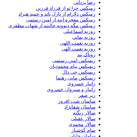
رضا یزدانی
رمیکس چرا تو از فرزاد فرزین
رمیکس دلارام از پازل باند و حمید هیراد
رمیکس معجزه اینه از امین رستمی
رمیکس مگه دیوونه حالیته از شهاب مظفری
روزبه اسماعیلی
روزبه بمانی
روزبه نعمت اللهی
روزبه نعمت الهی
روناک بند
ریمیکس امین رستمی
ریمیکس پیام محمودیان
ریمیکس جی دال
ریمیکس مانی رهنما
زانیار خسروی
زانیار و سیروان خسروی
زیر صفر
ساسان شب افروز
ساسان شفانژاد
سالار زنگنه
سالار عقیلی
سالار محمدی
سام کوشیار
سامان جلیلی