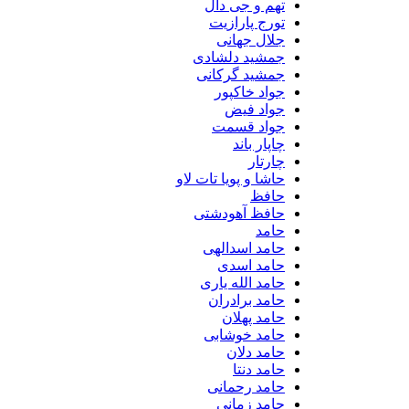
تهم و جی دال
تورج پارازیت
جلال جهانی
جمشید دلشادی
جمشید گرکانی
جواد خاکپور
جواد فیض
جواد قسمت
چاپار باند
چارتار
حاشا و پویا تات لاو
حافظ
حافظ آهودشتی
حامد
حامد اسدالهی
حامد اسدی
حامد الله یاری
حامد برادران
حامد پهلان
حامد خوشابی
حامد دلان
حامد دنتا
حامد رحمانی
حامد زمانی