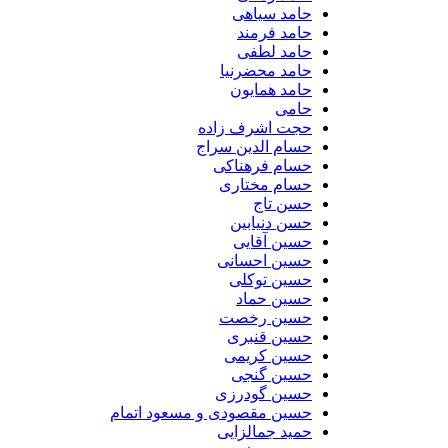
حامد سیاهی
حامد فرمند
حامد لطفی
حامد محضرنیا
حامد همایون
حامی
حجت اشرف زاده
حسام الدین سراج
حسام فرهناکی
حسام مختاری
حسن تاج
حسن دنیابین
حسین آقایی
حسین احسانی
حسین توکلی
حسین حماد
حسین رخصت
حسین قنبری
حسین کریمی
حسین گنجی
حسین گودرزی
حسین مقصودی و مسعود اتمام
حمید جمالزایی