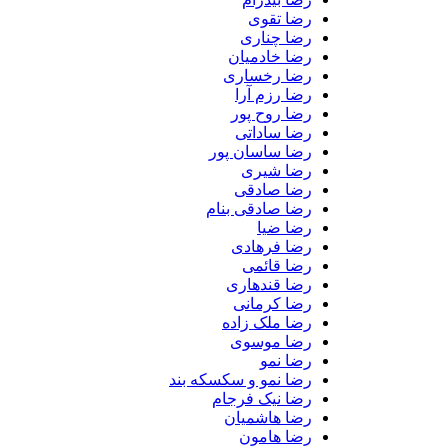
رضا تقوی
رضا چناری
رضا خادمیان
رضا رخساری
رضا رزم آرا
رضا روح پور
رضا ساداتی
رضا ساسان پور
رضا شیری
رضا صادقی
رضا صادقی بنام
رضا ضیا
رضا فرهادی
رضا قائمی
رضا قندهاری
رضا کرمانی
رضا ملک زاده
رضا موسوی
رضا نمو
رضا نمو و سکسکه بند
رضا نیک فرجام
رضا هاشمیان
رضا هامون