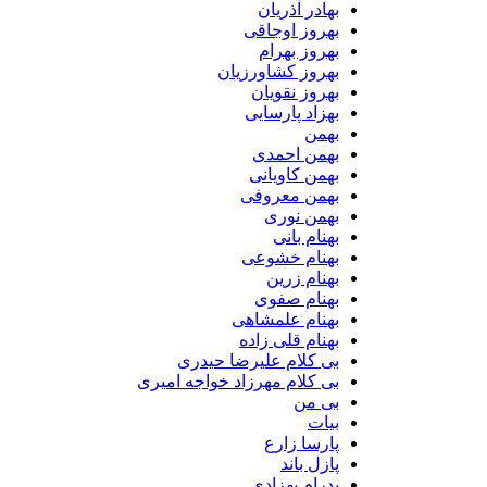
بهادر آذریان
بهروز اوجاقی
بهروز بهرام
بهروز کشاورزیان
بهروز نقویان
بهزاد پارسایی
بهمن
بهمن احمدی
بهمن کاویانی
بهمن معروفی
بهمن نوری
بهنام بانی
بهنام خشوعی
بهنام زرین
بهنام صفوی
بهنام علمشاهی
بهنام قلی زاده
بی کلام علیرضا حیدری
بی کلام مهرزاد خواجه امیری
بی من
بیات
پارسا زارع
پازل باند
پدرام بهزادی