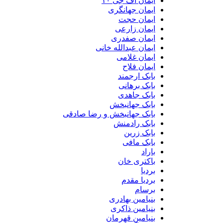
ایمان اف جی ۱۰
ایمان جهانگری
ایمان حجت
ایمان زارعی
ایمان صفدری
ایمان عبدالله خانی
ایمان غلامی
ایمان فلاح
بابک ارجمند
بابک برهانی
بابک جاهدی
بابک جهانبخش
بابک جهانبخش و رضا صادقی
بابک رادمنش
بابک زرین
بابک مافی
باراد
باکتری خان
بردیا
بردیا مقدم
برسام
بنیامین بهادری
بنیامین ذاکری
بنیامین قهرمان