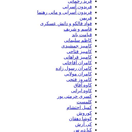
فرید رحمانی
فریدون آسرایی
فریدون آسرایی و مانی رهنما
فریمن
فواد فالکو و دانش عسکری
قاسم و شریف
قیامت باند
کاظم سلیمانی
کامبیز جمشیدی
کامبیز فتاحی
کامبیز فراهانی
کامران آقاخانی
کامران رسول زاده
کامران مولایی
کامروز فتحی
کاوه آفاق
کاوه ایرانی
کسری حرمتی پور
کلمست
کمیل احتشام
کوروش
کوشا دهقان
کی آرش
کیا دپرس