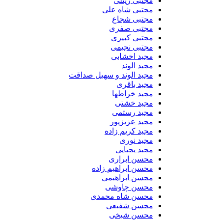
مجتبی زینلی
مجتبی شاه علی
مجتبی شجاع
مجتبی صفری
مجتبی کبیری
مجتبی نجیمی
مجید اخشابی
مجید الوند‎
مجید الوند و سهیل صداقت
مجید باقری
مجید خراطها
مجید خشتی
مجید رستمی
مجید عزیزپور
مجید کریم زاده
مجید نوری
مجید یحیایی
محسن ابراری
محسن ابراهیم زاده
محسن ابراهیمی
محسن چاوشی
محسن شاه محمدی
محسن شفیعی
محسن شیخی