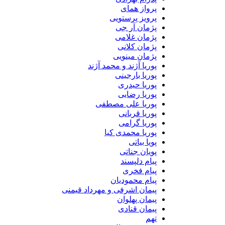
پرواز همای
پرویز پرستویی
پژمان آر جی
پژمان غلامی
پژمان کلانی
پژمان مینویی
پوریا آژند و محمد آژند
پوریا بارجینی
پوریا حیدری
پوریا رضایی
پوریا علی مصطفی
پوریا قربانی
پوریا گرامی
پوریا محمدی کیا
پویا بیاتی
پویان جناتی
پیام دلپسند
پیام فخری
پیام محمودیان
پیمان اشرفی و مهرداد قیمنی
پیمان پهلوان
پیمان قنادی
تهم