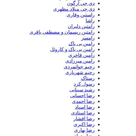
دی جی آرگون
دی جی میلاد مظهری
راستین وقاری
راشا
رامتین دلیران
رامتین ریسمان و مصطفی باقری
رامسز
رامین بی باک
رامین بی باک و کاروئل
رامین فاخری
رامین میرزادی
رحیم جوانمردی
رحیم شهریاری
رستاک
رسول کرد
رشید سینایی
رضا احسانی
رضا احمدی
رضا اسپاد
رضا استادی
رضا افشار
رضا اکبری
رضا بهاری
رضا بیدرام