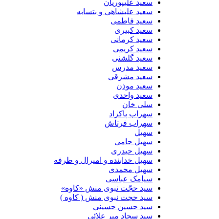
سعید علیپوریان
سعید علیشاهی و بتسابه
سعید فاطمی
سعید کبیری
سعید کرمانی
سعید کریمی
سعید گلشنی
سعید مدرس
سعید مشرقی
سعید موذن
سعید واحدی
سلی خان
سهراب پاکزاد
سهراب فرتاش
سهیل
سهیل جامی
سهیل حیدری
سهیل خدابنده و امیرال و طرفه
سهیل محمدی
سیامک عباسی
سید حجّت نبوی منش «کاوه»
سید حجت نبوی منش ( کاوه )
سید حسین حسینى
سید سجاد میر علائی