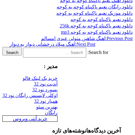
هنگ نعیم پاکپناه کوچه به کوچه
یگان نعیم پاکپناه کوچه به کوچه
وزیک نعیم پاکپناه کوچه به کوچه
یم پاکپناه کوچه به کوچه
م پاکپناه کوچه به کوچه 256k
یم پاکپناه کوچه به کوچه mp3
Previ
اهنگ شاهین متولی عیدی امسالم
Next Post:
اهنگ میلاد درخشانی دیوار به دیوار
Search for:
Search
مدیر :
خرید بک لینک فالو
آپدیت نود 32
پسورد نود 32
اوکلی لایسنس رایگان نود 32
همیار نود 32
بهترین سئو
رایگان
خرید آنتی ویروس
رین دیدگاه‌ها
نوشته‌های تازه