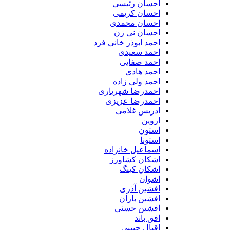
احسان رئیسی
احسان کریمی
احسان محمدی
احسان نی زن
احمد ابوذر خانی فرد
احمد سعیدی
احمد صفایی
احمد هادی
احمد ولی زاده
احمدرضا شهریاری
احمدرضا عزیزی
ادریس غلامی
اروین
استون
استونا
اسماعیل خانزاده
اشکان کشاورز
اشکان کینگ
اشوان
افشین آذری
افشین باران
افشین حسنی
افق باند
اقبال حبیبی