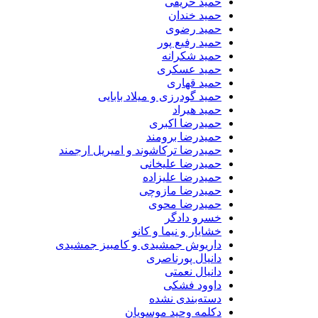
حمید حریفی
حمید خندان
حمید رضوی
حمید رفیع پور
حمید شکرانه
حمید عسکری
حمید قهاری
حمید گودرزی و میلاد بابایی
حمید هیراد
حمیدرضا اکبری
حمیدرضا برومند
حمیدرضا ترکاشوند و امیریل ارجمند
حمیدرضا علیخانی
حمیدرضا علیزاده
حمیدرضا مازوچی
حمیدرضا محوی
خسرو دادگر
خشایار و نیما و کانو
داریوش جمشیدی و کامبیز جمشیدی
دانیال پورناصری
دانیال نعمتی
داوود فشکی
دسته‌بندی نشده
دکلمه وحید موسویان