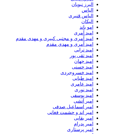
البرز نبویان
الیاس
الیاس قنبرى
الیکان
امو باند
امید آمری
امید آمری و مجتبی کبیری و مهدى مقدم
امید آمری و مهدی مقدم
امید ترابی
امید تقی پور
امید جهان
امید حسنی
امید خسروجردی
امید طبایی
امید عامری
امید نوری
امید یوسفی
امیر آتشی
امیر اسماعیل صدفی
امیر اند و حشمت فغانی
امیر بقایی
امیر پدرام
امیر پرستاری