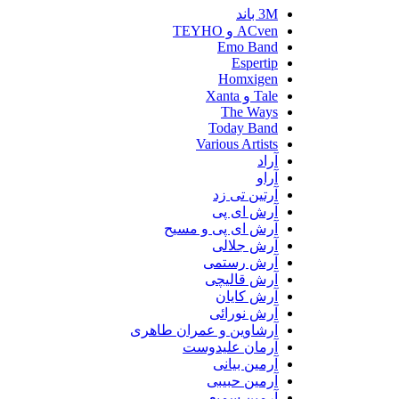
3M باند
ACven و TEYHO
Emo Band
Espertip
Homxigen
Tale و Xanta
The Ways
Today Band
Various Artists
آراد
آراو
آرتین تی زد
آرش ای پی
آرش ای پی و مسیح
آرش جلالی
آرش رستمی
آرش قالیچی
آرش کایان
آرش نورائی
آرشاوین و عمران طاهری
آرمان علیدوست
آرمین بیانی
آرمین حبیبی
آرمین سمیعی