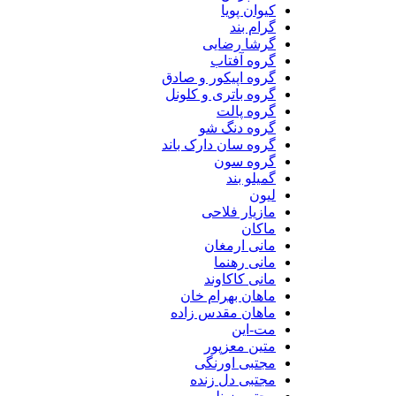
کیوان پویا
گرام بند
گرشا رضایی
گروه آفتاب
گروه اپیکور و صادق
گروه باتری و کلونل
گروه پالت
گروه دنگ شو
گروه سان دارک باند
گروه سون
گمیلو بند
لیون
مازیار فلاحی
ماکان
مانی ارمغان
مانی رهنما
مانی کاکاوند
ماهان بهرام خان
ماهان مقدس زاده
مت-این
متین معزپور
مجتبی اورنگی
مجتبی دل زنده