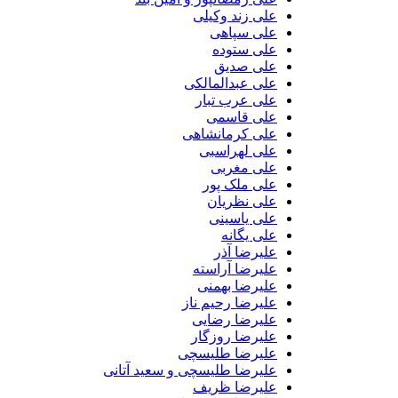
علی زند وکیلی
علی سپاهی
علی ستوده
علی صدیق
علی عبدالمالکی
علی عرب تبار
علی قاسمی
علی کرمانشاهی
علی لهراسبی
علی مغربی
علی ملک پور
علی نظریان
علی یاسینی
علی یگانه
علیرضا آذر
علیرضا آراسته
علیرضا بهمنی
علیرضا رحیم ناز
علیرضا رضایی
علیرضا روزگار
علیرضا طلیسچی
علیرضا طلیسچی و سعید آتانی
علیرضا ظریف