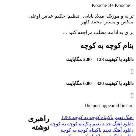
موزیک: میلاد بابایی , تنظیم: حکیم عباس اوغلی
مستر: محمد کلهر
ادامه مطلب مراجعه کنید …
وچه به کوچه
فیت 128 –
2.80 مگابایت
فیت 320 –
6.80 مگابایت
The post appeared f
 پاکپناه کوچه به کوچه 128k
راهبری
هنگ جدید نعیم پاکپناه کوچه به کوچه
نوشته
هنگ نعیم پاکپناه کوچه به کوچه