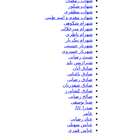
شهاب رمضان
شهاب شکور
شهاب مظفری
شهاب مقدم و امید طیبی
شهرام شکوهی
شهرام میرجلالی
شهرام ناظری
شهرام نیک یار
شهریار حسینی
شهریار خسروی
شیث رضایی
شیرازیس باند
صادق آبان
صادق باغبانی
صادق رضایی
صادق صفدریان
صادق کشاورز
صالح رضایی
صبا یوسفی
صدرا AV
عامر
عباد رضایی
عباس سهیلی
عباس قمری