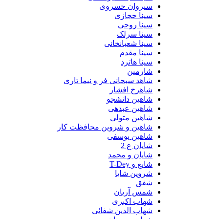
سیروان خسروی
سینا حجازی
سینا روحی
سینا سرلک
سینا شعبانخانی
سینا مقدم
سینا هاترد
شارمین
شاهد سبحانی فر و نیما تاری
شاهرخ افشار
شاهین دانشجو
شاهین عبدهی
شاهین متولی
شاهین و شروین محافظت کار
شاهین یوسفی
شایان ع 2
شایان و محمد
شایع و T-Dey
شروین شایا
شفق
شمس آریان
شهاب اکبری
شهاب الدین شفائی