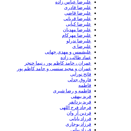
علیرضا عباس زاده
علیرضا قادری
علیرضا قاضی
علیرضا قربانی
علیرضا کیایی
علیرضا مهدیان
علیرضا مهرکام
علیرضا ندرلو
علیرضا ی
علیشمس و مهدی جهانی
عماد طالب زاده
عمران ، حامد کاظم پور ، نیما حنجر
عمران و مجید سنسی و حامد کاظم پور
فاتح نورایی
فاروق جدلی
فاطمه
فاطمه و رضا شیری
فربد بیهقی
فربد یزدانفر
فرجاد فرج اللهی
فردین آر وان
فرزاد بابایی
فرزاد بوجاری
فرزاد بیانی