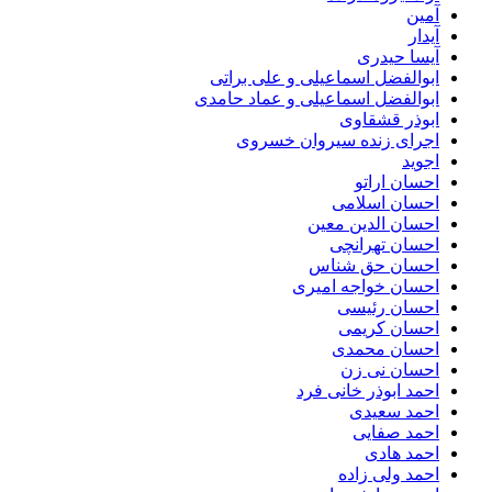
آمین
آیدار
آیسا حیدری
ابوالفضل اسماعیلی و علی براتی
ابوالفضل اسماعیلی و عماد حامدی
ابوذر قشقاوی
اجرای زنده سیروان خسروی
اجوید
احسان اراتو
احسان اسلامی
احسان الدین معین
احسان تهرانچی
احسان حق شناس
احسان خواجه امیری
احسان رئیسی
احسان کریمی
احسان محمدی
احسان نی زن
احمد ابوذر خانی فرد
احمد سعیدی
احمد صفایی
احمد هادی
احمد ولی زاده