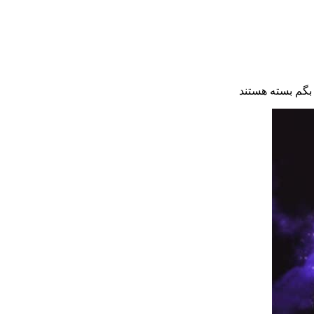
 بگم
بسته هستند