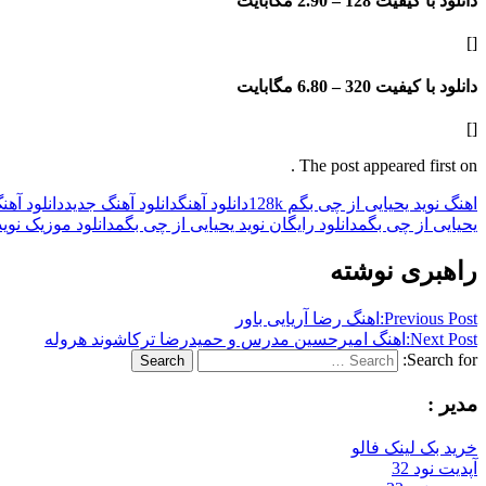
دانلود با کیفیت 128 –
2.90 مگابایت
[]
دانلود با کیفیت 320 –
6.80 مگابایت
[]
The post appeared first on .
اهنگ نوید یحیایی از چی بگم 128k
دانلود آهنگ
دانلود آهنگ جدید
دانلود آهن
یحیایی از چی بگم
دانلود رایگان نوید یحیایی از چی بگم
دانلود موزیک نوید
راهبری نوشته
Previous Post:
اهنگ رضا آریایی باور
Next Post:
اهنگ امیرحسین مدرس و حمیدرضا ترکاشوند هروله
Search for:
Search
مدیر :
خرید بک لینک فالو
آپدیت نود 32