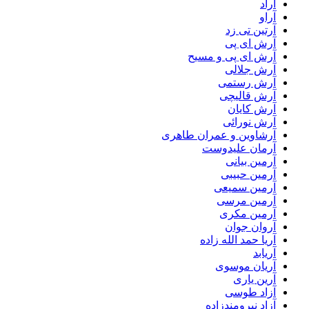
آراد
آراو
آرتین تی زد
آرش ای پی
آرش ای پی و مسیح
آرش جلالی
آرش رستمی
آرش قالیچی
آرش کایان
آرش نورائی
آرشاوین و عمران طاهری
آرمان علیدوست
آرمین بیانی
آرمین حبیبی
آرمین سمیعی
آرمین مرسی
آرمین مکری
آروان جوان
آریا حمد الله زاده
آریابد
آریان موسوی
آرین یاری
آزاد طوسی
آزاد نیرومندزاده