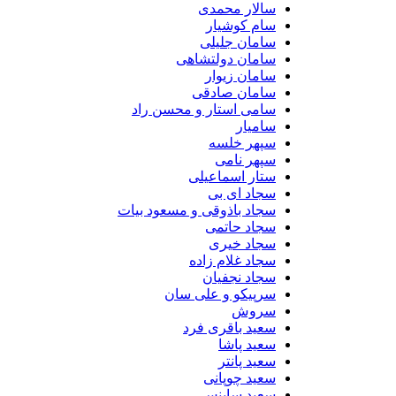
سالار محمدی
سام کوشیار
سامان جلیلی
سامان دولتشاهی
سامان زیوار
سامان صادقی
سامی استار و محسن راد
سامیار
سپهر خلسه
سپهر نامی
ستار اسماعیلی
سجاد ای بی
سجاد باذوقی و مسعود بیات
سجاد حاتمی
سجاد خیری
سجاد غلام زاده
سجاد نجفیان
سرپیکو و علی سان
سروش
سعید باقری فرد
سعید پاشا
سعید پانتر
سعید چوپانی
سعید ساینس