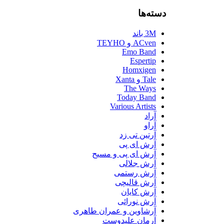
دسته‌ها
3M باند
ACven و TEYHO
Emo Band
Espertip
Homxigen
Tale و Xanta
The Ways
Today Band
Various Artists
آراد
آراو
آرتین تی زد
آرش ای پی
آرش ای پی و مسیح
آرش جلالی
آرش رستمی
آرش قالیچی
آرش کایان
آرش نورائی
آرشاوین و عمران طاهری
آرمان علیدوست