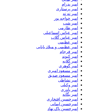
امیر پدرام
امیر پرستاری
امیر ته ته
امیر خواجه پور
امیر شب
امیر طارمی
امیر عباس اسماعیلی
امیر عباس گلاب
امیر عظیمی
امیر عظیمی و میلاد بابایی
امیر فرجام
امیر کیوند
امیر گلایه
امیر گوهری
امیر مسعود امیری
امیر مسعود صدیق
امیر نشاطی
امیر وکیلی
امیر یاوری
امیر یگانه
امیرحسین افتخاری
امیرحسین ایمانی
امیرحسین پاک نهاد