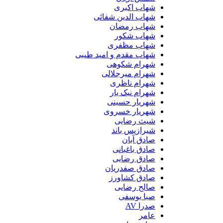
شهاب اکبری
شهاب الدین شفائی
شهاب رمضان
شهاب شکور
شهاب مظفری
شهاب مقدم و امید طیبی
شهرام شکوهی
شهرام میرجلالی
شهرام ناظری
شهرام نیک یار
شهریار حسینی
شهریار خسروی
شیث رضایی
شیرازیس باند
صادق آبان
صادق باغبانی
صادق رضایی
صادق صفدریان
صادق کشاورز
صالح رضایی
صبا یوسفی
صدرا AV
عامر