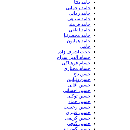
حامد دنتا
حامد رحمانی
حامد زمانی
حامد سیاهی
حامد فرمند
حامد لطفی
حامد محضرنیا
حامد همایون
حامی
حجت اشرف زاده
حسام الدین سراج
حسام فرهناکی
حسام مختاری
حسن تاج
حسن دنیابین
حسین آقایی
حسین احسانی
حسین توکلی
حسین حماد
حسین رخصت
حسین قنبری
حسین کریمی
حسین گنجی
حسین گودرزی