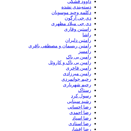
داوود فشکی
دسته‌بندی نشده
دکلمه وحید موسویان
دی جی آرگون
دی جی میلاد مظهری
راستین وقاری
راشا
رامتین دلیران
رامتین ریسمان و مصطفی باقری
رامسز
رامین بی باک
رامین بی باک و کاروئل
رامین فاخری
رامین میرزادی
رحیم جوانمردی
رحیم شهریاری
رستاک
رسول کرد
رشید سینایی
رضا احسانی
رضا احمدی
رضا اسپاد
رضا استادی
رضا افشار