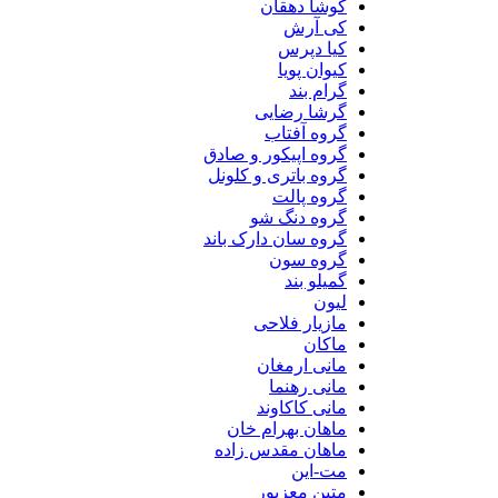
کوشا دهقان
کی آرش
کیا دپرس
کیوان پویا
گرام بند
گرشا رضایی
گروه آفتاب
گروه اپیکور و صادق
گروه باتری و کلونل
گروه پالت
گروه دنگ شو
گروه سان دارک باند
گروه سون
گمیلو بند
لیون
مازیار فلاحی
ماکان
مانی ارمغان
مانی رهنما
مانی کاکاوند
ماهان بهرام خان
ماهان مقدس زاده
مت-این
متین معزپور