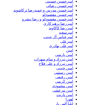
امیرحسین حسینی
امیرحسین رضائی
امیرحسین مدرس و حمیدرضا ترکاشوند
امیرحسین مقصودلو
امیرحسین مقصودلو و رضا پیشرو
امیررضا پرهیزکاری
امیررضا کاکاوند
امیرسعید
امیرعباس آل حبیب
امیرعلی
امیرعلی بهادری
امین
امین پارسی
امین تیرزاد و سام سهراب
امین تیرزاد و علی فلاح
امین حبیبی
امین رستمی
امین رفیعی
امین کریمی
امین محمودی
امین مرعشی
امین ناریت
اهورا
ایلیا الهی یار