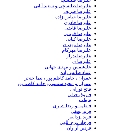
علیرضا طلیسچی
علیرضا طلیسچی و سعید آتانی
علیرضا ظریف
علیرضا عباس زاده
علیرضا قادری
علیرضا قاضی
علیرضا قربانی
علیرضا کیایی
علیرضا مهدیان
علیرضا مهرکام
علیرضا ندرلو
علیرضا ی
علیشمس و مهدی جهانی
عماد طالب زاده
عمران ، حامد کاظم پور ، نیما حنجر
عمران و مجید سنسی و حامد کاظم پور
فاتح نورایی
فاروق جدلی
فاطمه
فاطمه و رضا شیری
فربد بیهقی
فربد یزدانفر
فرجاد فرج اللهی
فردین آر وان