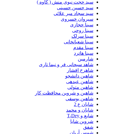
سید حجت نبوی منش ( کاوه )
سید حسین حسینى
سید سجاد میر علائی
سیروان خسروی
سینا حجازی
سینا روحی
سینا سرلک
سینا شعبانخانی
سینا مقدم
سینا هاترد
شارمین
شاهد سبحانی فر و نیما تاری
شاهرخ افشار
شاهین دانشجو
شاهین عبدهی
شاهین متولی
شاهین و شروین محافظت کار
شاهین یوسفی
شایان ع 2
شایان و محمد
شایع و T-Dey
شروین شایا
شفق
شمس آریان