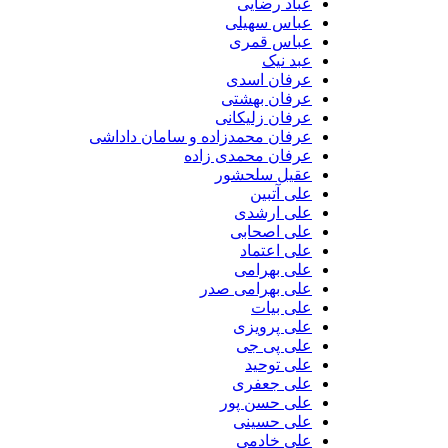
عباد رضایی
عباس سهیلی
عباس قمری
عبد نیک
عرفان اسدی
عرفان بهشتی
عرفان زلیکانی
عرفان محمدزاده و سامان داداشی
عرفان محمدی زاده
عقیل سلحشور
علی آتبین
علی ارشدی
علی اصحابی
علی اعتماد
علی بهرامی
علی بهرامی صدر
علی بیات
علی پرویزی
علی پی جی
علی توحید
علی جعفری
علی حسن پور
علی حسینی
علی خادمی