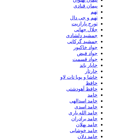
پیمان قنادی
تهم
تهم و جی دال
تورج پارازیت
جلال جهانی
جمشید دلشادی
جمشید گرکانی
جواد خاکپور
جواد فیض
جواد قسمت
چاپار باند
چارتار
حاشا و پویا تات لاو
حافظ
حافظ آهودشتی
حامد
حامد اسدالهی
حامد اسدی
حامد الله یاری
حامد برادران
حامد پهلان
حامد خوشابی
حامد دلان