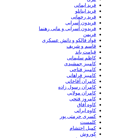
فرید ایمانی
فرید اینانلو
فرید رحمانی
فریدون آسرایی
فریدون آسرایی و مانی رهنما
فریمن
فواد فالکو و دانش عسکری
قاسم و شریف
قیامت باند
کاظم سلیمانی
کامبیز جمشیدی
کامبیز فتاحی
کامبیز فراهانی
کامران آقاخانی
کامران رسول زاده
کامران مولایی
کامروز فتحی
کاوه آفاق
کاوه ایرانی
کسری حرمتی پور
کلمست
کمیل احتشام
کوروش