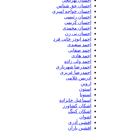
احسان تهرانچی
احسان حق شناس
احسان خواجه امیری
احسان رئیسی
احسان کریمی
احسان محمدی
احسان نی زن
احمد ابوذر خانی فرد
احمد سعیدی
احمد صفایی
احمد هادی
احمد ولی زاده
احمدرضا شهریاری
احمدرضا عزیزی
ادریس غلامی
اروین
استون
استونا
اسماعیل خانزاده
اشکان کشاورز
اشکان کینگ
اشوان
افشین آذری
افشین باران