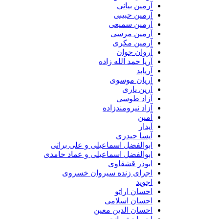
آرمین بیانی
آرمین حبیبی
آرمین سمیعی
آرمین مرسی
آرمین مکری
آروان جوان
آریا حمد الله زاده
آریابد
آریان موسوی
آرین یاری
آزاد طوسی
آزاد نیرومندزاده
آمین
آیدار
آیسا حیدری
ابوالفضل اسماعیلی و علی براتی
ابوالفضل اسماعیلی و عماد حامدی
ابوذر قشقاوی
اجرای زنده سیروان خسروی
اجوید
احسان اراتو
احسان اسلامی
احسان الدین معین