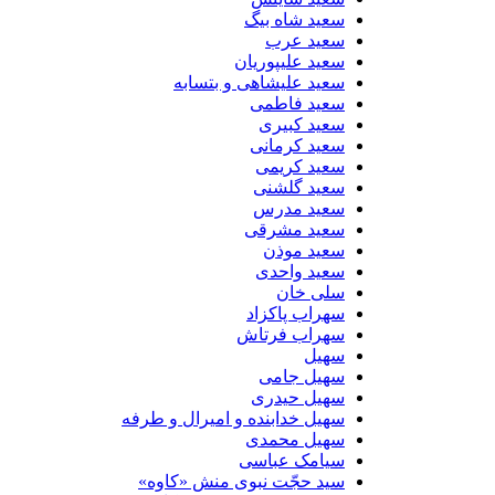
سعید شاه بیگ
سعید عرب
سعید علیپوریان
سعید علیشاهی و بتسابه
سعید فاطمی
سعید کبیری
سعید کرمانی
سعید کریمی
سعید گلشنی
سعید مدرس
سعید مشرقی
سعید موذن
سعید واحدی
سلی خان
سهراب پاکزاد
سهراب فرتاش
سهیل
سهیل جامی
سهیل حیدری
سهیل خدابنده و امیرال و طرفه
سهیل محمدی
سیامک عباسی
سید حجّت نبوی منش «کاوه»