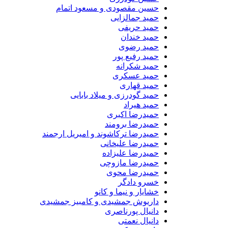
حسین مقصودی و مسعود اتمام
حمید جمالزایی
حمید حریفی
حمید خندان
حمید رضوی
حمید رفیع پور
حمید شکرانه
حمید عسکری
حمید قهاری
حمید گودرزی و میلاد بابایی
حمید هیراد
حمیدرضا اکبری
حمیدرضا برومند
حمیدرضا ترکاشوند و امیریل ارجمند
حمیدرضا علیخانی
حمیدرضا علیزاده
حمیدرضا مازوچی
حمیدرضا محوی
خسرو دادگر
خشایار و نیما و کانو
داریوش جمشیدی و کامبیز جمشیدی
دانیال پورناصری
دانیال نعمتی