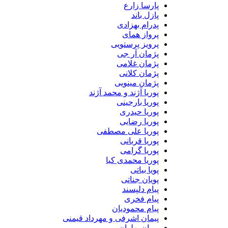
پارسا زارع
پازل باند
پدرام بهزادی
پرواز همای
پرویز پرستویی
پژمان آر جی
پژمان غلامی
پژمان کلانی
پژمان مینویی
پوریا آژند و محمد آژند
پوریا بارجینی
پوریا حیدری
پوریا رضایی
پوریا علی مصطفی
پوریا قربانی
پوریا گرامی
پوریا محمدی کیا
پویا بیاتی
پویان جناتی
پیام دلپسند
پیام فخری
پیام محمودیان
پیمان اشرفی و مهرداد قیمنی
پیمان پهلوان