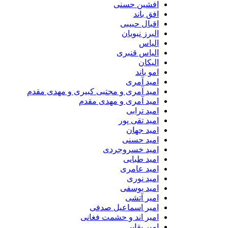
افشین حسنی
افق باند
اقبال حبیبی
البرز نبویان
الیاس
الیاس قنبرى
الیکان
امو باند
امید آمری
امید آمری و مجتبی کبیری و مهدى مقدم
امید آمری و مهدی مقدم
امید ترابی
امید تقی پور
امید جهان
امید حسنی
امید خسروجردی
امید طبایی
امید عامری
امید نوری
امید یوسفی
امیر آتشی
امیر اسماعیل صدفی
امیر اند و حشمت فغانی
امیر بقایی