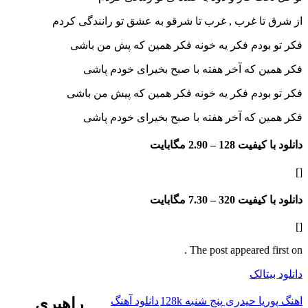
ا غرب , غرب تا شرقو به عشق تو رانندگی کردم
ودم فکر یه خونه فکر همین که پ
ش من باشی
 که آخر هفته با صبح بخیرای خودم پاشی
ودم فکر یه خونه فکر همین که پیش من باشی
 که آخر هفته با صبح بخیرای خودم پاشی
فیت 128 –
2.90 مگابایت
فیت 320 –
7.30 مگابایت
The post appeared f
تالک
ا حیدری پنج شنبه 128k
دانلود آهنگ
راهبری