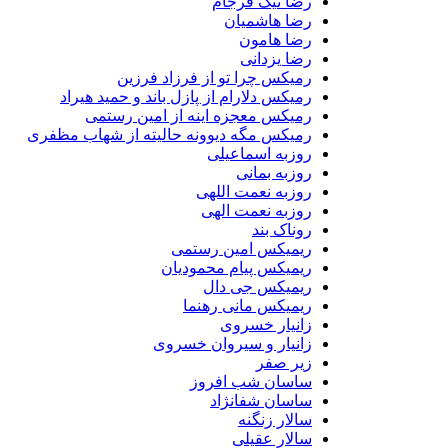
رضا نیک فرجام
رضا هاشمیان
رضا هامون
رضا یزدانی
رمیکس چرا تو از فرزاد فرزین
رمیکس دلارام از پازل باند و حمید هیراد
رمیکس معجزه اینه از امین رستمی
رمیکس مگه دیوونه حالیته از شهاب مظفری
روزبه اسماعیلی
روزبه بمانی
روزبه نعمت اللهی
روزبه نعمت الهی
روناک بند
ریمیکس امین رستمی
ریمیکس پیام محمودیان
ریمیکس جی دال
ریمیکس مانی رهنما
زانیار خسروی
زانیار و سیروان خسروی
زیر صفر
ساسان شب افروز
ساسان شفانژاد
سالار زنگنه
سالار عقیلی