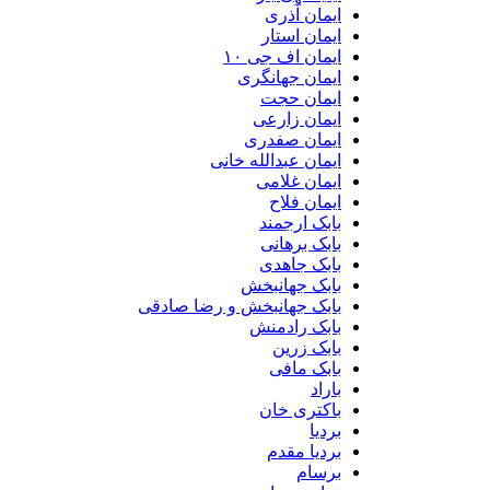
ایمان آذری
ایمان استار
ایمان اف جی ۱۰
ایمان جهانگری
ایمان حجت
ایمان زارعی
ایمان صفدری
ایمان عبدالله خانی
ایمان غلامی
ایمان فلاح
بابک ارجمند
بابک برهانی
بابک جاهدی
بابک جهانبخش
بابک جهانبخش و رضا صادقی
بابک رادمنش
بابک زرین
بابک مافی
باراد
باکتری خان
بردیا
بردیا مقدم
برسام