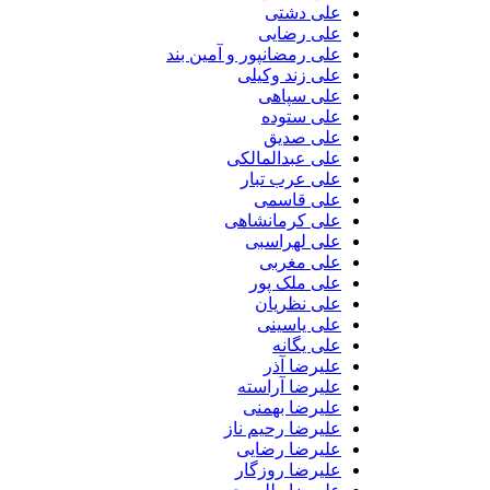
علی دشتی
علی رضایی
علی رمضانپور و آمین بند
علی زند وکیلی
علی سپاهی
علی ستوده
علی صدیق
علی عبدالمالکی
علی عرب تبار
علی قاسمی
علی کرمانشاهی
علی لهراسبی
علی مغربی
علی ملک پور
علی نظریان
علی یاسینی
علی یگانه
علیرضا آذر
علیرضا آراسته
علیرضا بهمنی
علیرضا رحیم ناز
علیرضا رضایی
علیرضا روزگار