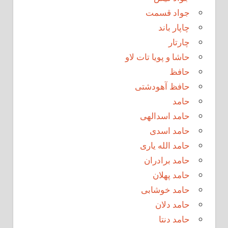
جواد قسمت
چاپار باند
چارتار
حاشا و پویا تات لاو
حافظ
حافظ آهودشتی
حامد
حامد اسدالهی
حامد اسدی
حامد الله یاری
حامد برادران
حامد پهلان
حامد خوشابی
حامد دلان
حامد دنتا