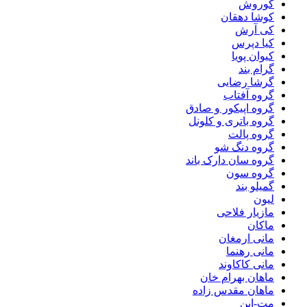
کوروش
کوشا دهقان
کی آرش
کیا دپرس
کیوان پویا
گرام بند
گرشا رضایی
گروه آفتاب
گروه اپیکور و صادق
گروه باتری و کلونل
گروه پالت
گروه دنگ شو
گروه سان دارک باند
گروه سون
گمیلو بند
لیون
مازیار فلاحی
ماکان
مانی ارمغان
مانی رهنما
مانی کاکاوند
ماهان بهرام خان
ماهان مقدس زاده
مت-این