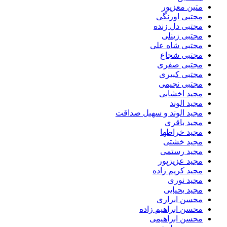
متین معزپور
مجتبی اورنگی
مجتبی دل زنده
مجتبی زینلی
مجتبی شاه علی
مجتبی شجاع
مجتبی صفری
مجتبی کبیری
مجتبی نجیمی
مجید اخشابی
مجید الوند‎
مجید الوند و سهیل صداقت
مجید باقری
مجید خراطها
مجید خشتی
مجید رستمی
مجید عزیزپور
مجید کریم زاده
مجید نوری
مجید یحیایی
محسن ابراری
محسن ابراهیم زاده
محسن ابراهیمی