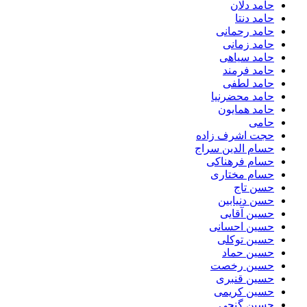
حامد دلان
حامد دنتا
حامد رحمانی
حامد زمانی
حامد سیاهی
حامد فرمند
حامد لطفی
حامد محضرنیا
حامد همایون
حامی
حجت اشرف زاده
حسام الدین سراج
حسام فرهناکی
حسام مختاری
حسن تاج
حسن دنیابین
حسین آقایی
حسین احسانی
حسین توکلی
حسین حماد
حسین رخصت
حسین قنبری
حسین کریمی
حسین گنجی