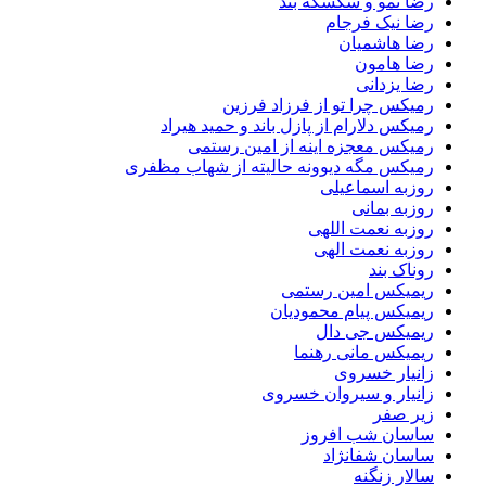
رضا نمو و سکسکه بند
رضا نیک فرجام
رضا هاشمیان
رضا هامون
رضا یزدانی
رمیکس چرا تو از فرزاد فرزین
رمیکس دلارام از پازل باند و حمید هیراد
رمیکس معجزه اینه از امین رستمی
رمیکس مگه دیوونه حالیته از شهاب مظفری
روزبه اسماعیلی
روزبه بمانی
روزبه نعمت اللهی
روزبه نعمت الهی
روناک بند
ریمیکس امین رستمی
ریمیکس پیام محمودیان
ریمیکس جی دال
ریمیکس مانی رهنما
زانیار خسروی
زانیار و سیروان خسروی
زیر صفر
ساسان شب افروز
ساسان شفانژاد
سالار زنگنه