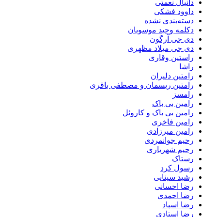
دانیال نعمتی
داوود فشکی
دسته‌بندی نشده
دکلمه وحید موسویان
دی جی آرگون
دی جی میلاد مظهری
راستین وقاری
راشا
رامتین دلیران
رامتین ریسمان و مصطفی باقری
رامسز
رامین بی باک
رامین بی باک و کاروئل
رامین فاخری
رامین میرزادی
رحیم جوانمردی
رحیم شهریاری
رستاک
رسول کرد
رشید سینایی
رضا احسانی
رضا احمدی
رضا اسپاد
رضا استادی