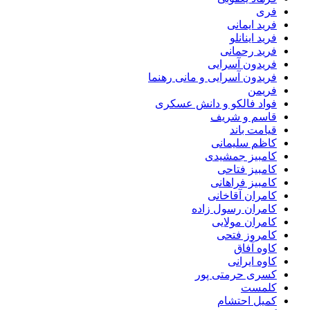
فری
فرید ایمانی
فرید اینانلو
فرید رحمانی
فریدون آسرایی
فریدون آسرایی و مانی رهنما
فریمن
فواد فالکو و دانش عسکری
قاسم و شریف
قیامت باند
کاظم سلیمانی
کامبیز جمشیدی
کامبیز فتاحی
کامبیز فراهانی
کامران آقاخانی
کامران رسول زاده
کامران مولایی
کامروز فتحی
کاوه آفاق
کاوه ایرانی
کسری حرمتی پور
کلمست
کمیل احتشام