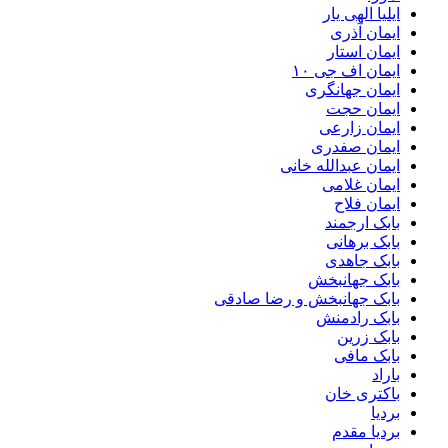
ایلیا الهی یار
ایمان آذری
ایمان استار
ایمان اف جی ۱۰
ایمان جهانگری
ایمان حجت
ایمان زارعی
ایمان صفدری
ایمان عبدالله خانی
ایمان غلامی
ایمان فلاح
بابک ارجمند
بابک برهانی
بابک جاهدی
بابک جهانبخش
بابک جهانبخش و رضا صادقی
بابک رادمنش
بابک زرین
بابک مافی
باراد
باکتری خان
بردیا
بردیا مقدم