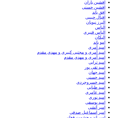
افشین باران
افشین حسنی
افق باند
اقبال حبیبی
البرز نبویان
الیاس
الیاس قنبرى
الیکان
امو باند
امید آمری
امید آمری و مجتبی کبیری و مهدى مقدم
امید آمری و مهدی مقدم
امید ترابی
امید تقی پور
امید جهان
امید حسنی
امید خسروجردی
امید طبایی
امید عامری
امید نوری
امید یوسفی
امیر آتشی
امیر اسماعیل صدفی
امیر اند و حشمت فغانی