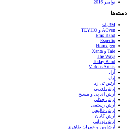
نوامبر 2016
دسته‌ها
3M باند
ACven و TEYHO
Emo Band
Espertip
Homxigen
Tale و Xanta
The Ways
Today Band
Various Artists
آراد
آراو
آرتین تی زد
آرش ای پی
آرش ای پی و مسیح
آرش جلالی
آرش رستمی
آرش قالیچی
آرش کایان
آرش نورائی
آرشاوین و عمران طاهری