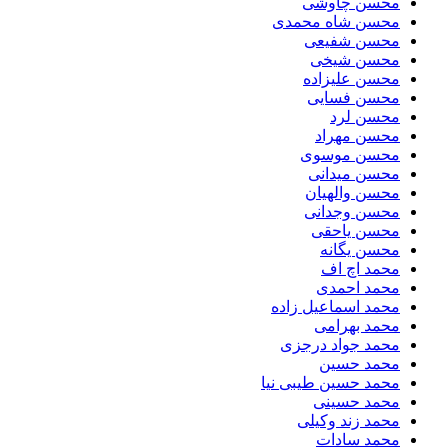
محسن چاوشی
محسن شاه محمدی
محسن شفیعی
محسن شیخی
محسن علیزاده
محسن فسایی
محسن لرد
محسن مهراد
محسن موسوی
محسن میدانی
محسن والهیان
محسن وجدانی
محسن یاحقی
محسن یگانه
محمد اچ اف
محمد احمدی
محمد اسماعیل زاده
محمد بهرامی
محمد جواد درجزی
محمد حسین
محمد حسین طیبی نیا
محمد حسینی
محمد زند وکیلی
محمد سادات