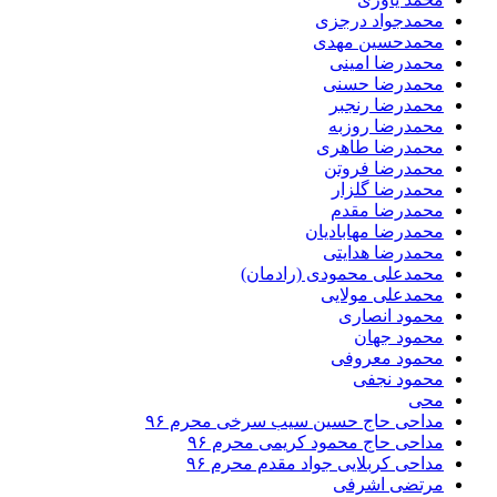
محمدجواد درجزی
محمدحسین مهدی
محمدرضا امینی
محمدرضا حسنی
محمدرضا رنجبر
محمدرضا روزبه
محمدرضا طاهری
محمدرضا فروتن
محمدرضا گلزار
محمدرضا مقدم
محمدرضا مهابادیان
محمدرضا هدایتی
محمدعلی محمودی (رادمان)
محمدعلی مولایی
محمود انصاری
محمود جهان
محمود معروفی
محمود نجفی
محی
مداحی حاج حسین سیب سرخی محرم ۹۶
مداحی حاج محمود کریمی محرم ۹۶
مداحی کربلایی جواد مقدم محرم ۹۶
مرتضی اشرفی