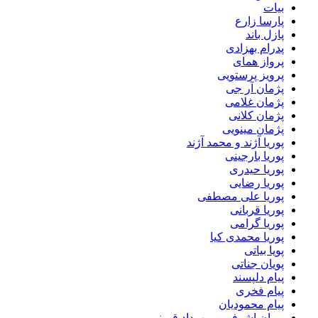
بیات
پارسا زارع
پازل باند
پدرام بهزادی
پرواز همای
پرویز پرستویی
پژمان آر جی
پژمان غلامی
پژمان کلانی
پژمان مینویی
پوریا آژند و محمد آژند
پوریا بارجینی
پوریا حیدری
پوریا رضایی
پوریا علی مصطفی
پوریا قربانی
پوریا گرامی
پوریا محمدی کیا
پویا بیاتی
پویان جناتی
پیام دلپسند
پیام فخری
پیام محمودیان
پیمان اشرفی و مهرداد قیمنی