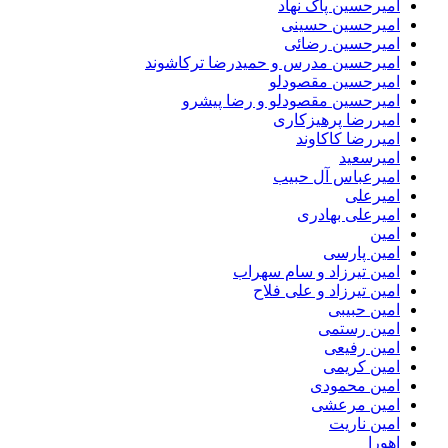
امیرحسین پاک نهاد
امیرحسین حسینی
امیرحسین رضائی
امیرحسین مدرس و حمیدرضا ترکاشوند
امیرحسین مقصودلو
امیرحسین مقصودلو و رضا پیشرو
امیررضا پرهیزکاری
امیررضا کاکاوند
امیرسعید
امیرعباس آل حبیب
امیرعلی
امیرعلی بهادری
امین
امین پارسی
امین تیرزاد و سام سهراب
امین تیرزاد و علی فلاح
امین حبیبی
امین رستمی
امین رفیعی
امین کریمی
امین محمودی
امین مرعشی
امین ناریت
اهورا