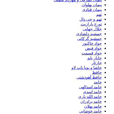
پیمان پهلوان
پیمان قنادی
تهم
تهم و جی دال
تورج پارازیت
جلال جهانی
جمشید دلشادی
جمشید گرکانی
جواد خاکپور
جواد فیض
جواد قسمت
چاپار باند
چارتار
حاشا و پویا تات لاو
حافظ
حافظ آهودشتی
حامد
حامد اسدالهی
حامد اسدی
حامد الله یاری
حامد برادران
حامد پهلان
حامد خوشابی