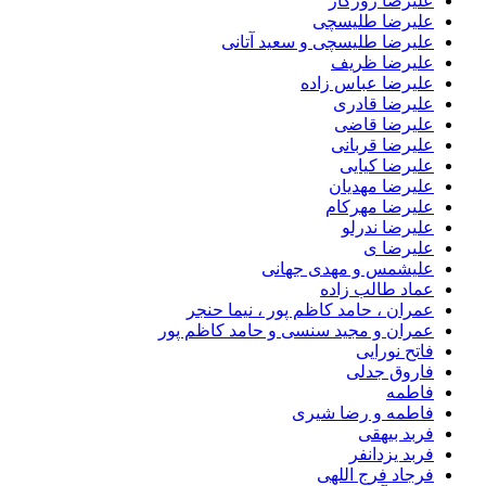
علیرضا روزگار
علیرضا طلیسچی
علیرضا طلیسچی و سعید آتانی
علیرضا ظریف
علیرضا عباس زاده
علیرضا قادری
علیرضا قاضی
علیرضا قربانی
علیرضا کیایی
علیرضا مهدیان
علیرضا مهرکام
علیرضا ندرلو
علیرضا ی
علیشمس و مهدی جهانی
عماد طالب زاده
عمران ، حامد کاظم پور ، نیما حنجر
عمران و مجید سنسی و حامد کاظم پور
فاتح نورایی
فاروق جدلی
فاطمه
فاطمه و رضا شیری
فربد بیهقی
فربد یزدانفر
فرجاد فرج اللهی