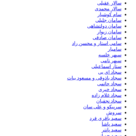
سالار عقیلی
سالار محمدی
سام کوشیار
سامان جلیلی
سامان دولتشاهی
سامان زیوار
سامان صادقی
سامی استار و محسن راد
سامیار
سپهر خلسه
سپهر نامی
ستار اسماعیلی
سجاد ای بی
سجاد باذوقی و مسعود بیات
سجاد حاتمی
سجاد خیری
سجاد غلام زاده
سجاد نجفیان
سرپیکو و علی سان
سروش
سعید باقری فرد
سعید پاشا
سعید پانتر
سعید چوپانی