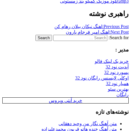
mp3
دانلود موزیک گمیلو بند زمستونی
راهبری نوشته
Previous Post:
اهنگ نیکان بیلان رهام کن
Next Post:
اهنگ امیر فرجام بارون
Search for:
Search
مدیر :
خرید بک لینک فالو
آپدیت نود 32
پسورد نود 32
اوکلی لایسنس رایگان نود 32
همیار نود 32
بهترین سئو
رایگان
خرید آنتی ویروس
نوشته‌های تازه
متن آهنگ نگار من وحید دهقانی
متن آهنگ خنده هاتو قربون محمدعلیزاده