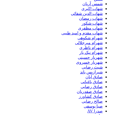
شمس آریان
شهاب اکبری
شهاب الدین شفائی
شهاب رمضان
شهاب شکور
شهاب مظفری
شهاب مقدم و امید طیبی
شهرام شکوهی
شهرام میرجلالی
شهرام ناظری
شهرام نیک یار
شهریار حسینی
شهریار خسروی
شیث رضایی
شیرازیس باند
صادق آبان
صادق باغبانی
صادق رضایی
صادق صفدریان
صادق کشاورز
صالح رضایی
صبا یوسفی
صدرا AV