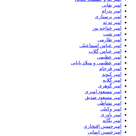
امیر بقایی
امیر پدرام
امیر پرستاری
امیر ته ته
امیر خواجه پور
امیر شب
امیر طارمی
امیر عباس اسماعیلی
امیر عباس گلاب
امیر عظیمی
امیر عظیمی و میلاد بابایی
امیر فرجام
امیر کیوند
امیر گلایه
امیر گوهری
امیر مسعود امیری
امیر مسعود صدیق
امیر نشاطی
امیر وکیلی
امیر یاوری
امیر یگانه
امیرحسین افتخاری
امیرحسین ایمانی