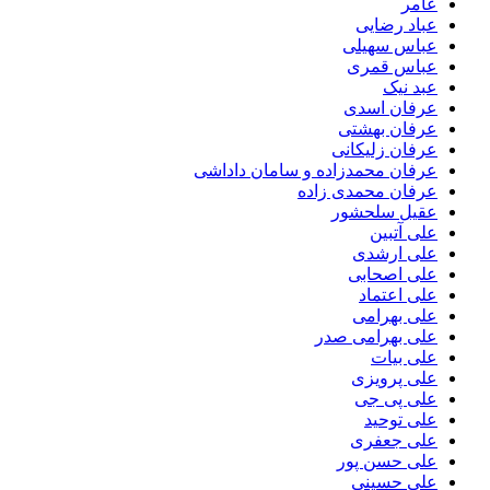
عامر
عباد رضایی
عباس سهیلی
عباس قمری
عبد نیک
عرفان اسدی
عرفان بهشتی
عرفان زلیکانی
عرفان محمدزاده و سامان داداشی
عرفان محمدی زاده
عقیل سلحشور
علی آتبین
علی ارشدی
علی اصحابی
علی اعتماد
علی بهرامی
علی بهرامی صدر
علی بیات
علی پرویزی
علی پی جی
علی توحید
علی جعفری
علی حسن پور
علی حسینی