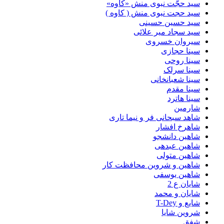
سید حجّت نبوی منش «کاوه»
سید حجت نبوی منش ( کاوه )
سید حسین حسینى
سید سجاد میر علائی
سیروان خسروی
سینا حجازی
سینا روحی
سینا سرلک
سینا شعبانخانی
سینا مقدم
سینا هاترد
شارمین
شاهد سبحانی فر و نیما تاری
شاهرخ افشار
شاهین دانشجو
شاهین عبدهی
شاهین متولی
شاهین و شروین محافظت کار
شاهین یوسفی
شایان ع 2
شایان و محمد
شایع و T-Dey
شروین شایا
شفق