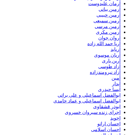
آرمان علیدوست
آرمین بیانی
آرمین حبیبی
آرمین سمیعی
آرمین مرسی
آرمین مکری
آروان جوان
آریا حمد الله زاده
آریابد
آریان موسوی
آرین یاری
آزاد طوسی
آزاد نیرومندزاده
آمین
آیدار
آیسا حیدری
ابوالفضل اسماعیلی و علی براتی
ابوالفضل اسماعیلی و عماد حامدی
ابوذر قشقاوی
اجرای زنده سیروان خسروی
اجوید
احسان اراتو
احسان اسلامی