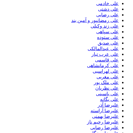
علی خادمی
علی دشتی
علی رضایی
علی رمضانپور و آمین بند
علی زند وکیلی
علی سپاهی
علی ستوده
علی صدیق
علی عبدالمالکی
علی عرب تبار
علی قاسمی
علی کرمانشاهی
علی لهراسبی
علی مغربی
علی ملک پور
علی نظریان
علی یاسینی
علی یگانه
علیرضا آذر
علیرضا آراسته
علیرضا بهمنی
علیرضا رحیم ناز
علیرضا رضایی