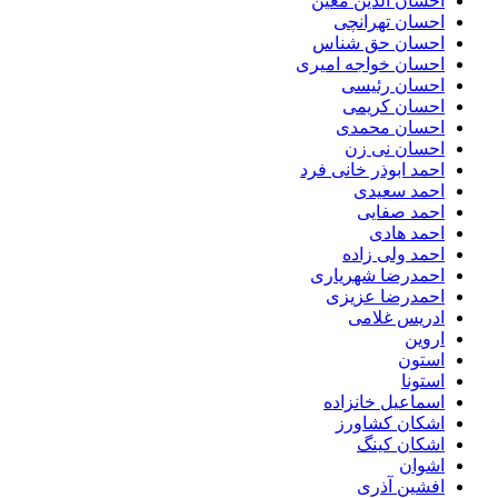
احسان الدین معین
احسان تهرانچی
احسان حق شناس
احسان خواجه امیری
احسان رئیسی
احسان کریمی
احسان محمدی
احسان نی زن
احمد ابوذر خانی فرد
احمد سعیدی
احمد صفایی
احمد هادی
احمد ولی زاده
احمدرضا شهریاری
احمدرضا عزیزی
ادریس غلامی
اروین
استون
استونا
اسماعیل خانزاده
اشکان کشاورز
اشکان کینگ
اشوان
افشین آذری