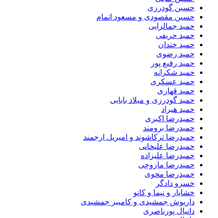
حسین گودرزی
حسین مقصودی و مسعود اتمام
حمید جمالزایی
حمید حریفی
حمید خندان
حمید رضوی
حمید رفیع پور
حمید شکرانه
حمید عسکری
حمید قهاری
حمید گودرزی و میلاد بابایی
حمید هیراد
حمیدرضا اکبری
حمیدرضا برومند
حمیدرضا ترکاشوند و امیریل ارجمند
حمیدرضا علیخانی
حمیدرضا علیزاده
حمیدرضا مازوچی
حمیدرضا محوی
خسرو دادگر
خشایار و نیما و کانو
داریوش جمشیدی و کامبیز جمشیدی
دانیال پورناصری