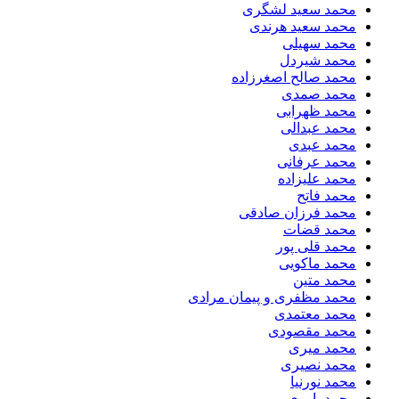
محمد سعید لشگری
محمد سعید هرندی
محمد سهیلی
​محمد شیردل
محمد صالح اصغرزاده
محمد صمدی
محمد ظهرابی
محمد عبدالی
محمد عبدی
محمد عرفانی
محمد علیزاده
محمد فاتح
محمد فرزان صادقی
محمد قضات
محمد قلی پور
محمد ماکویی
محمد متین
محمد مظفری و پیمان مرادی
محمد معتمدی
محمد مقصودی
محمد میری
محمد نصیری
محمد نورنیا
محمد یاوری