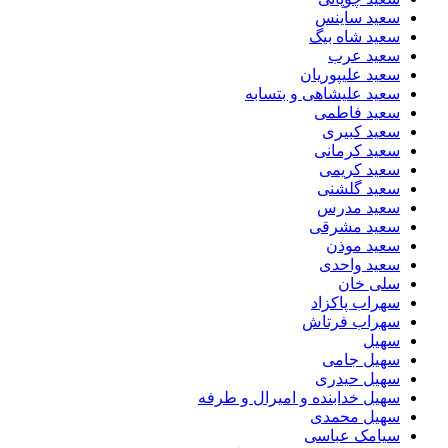
سعید ساینس
سعید شاه بیگ
سعید عرب
سعید علیپوریان
سعید علیشاهی و بتسابه
سعید فاطمی
سعید کبیری
سعید کرمانی
سعید کریمی
سعید گلشنی
سعید مدرس
سعید مشرقی
سعید موذن
سعید واحدی
سلی خان
سهراب پاکزاد
سهراب فرتاش
سهیل
سهیل جامی
سهیل حیدری
سهیل خدابنده و امیرال و طرفه
سهیل محمدی
سیامک عباسی