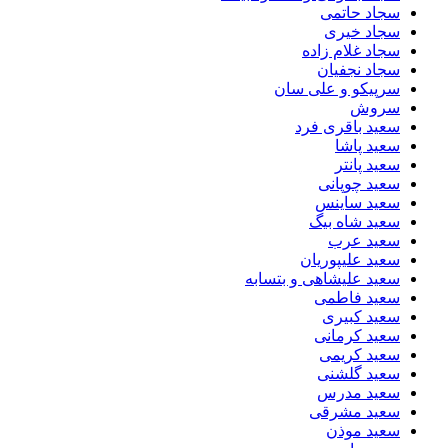
سجاد حاتمی
سجاد خیری
سجاد غلام زاده
سجاد نجفیان
سرپیکو و علی سان
سروش
سعید باقری فرد
سعید پاشا
سعید پانتر
سعید چوپانی
سعید ساینس
سعید شاه بیگ
سعید عرب
سعید علیپوریان
سعید علیشاهی و بتسابه
سعید فاطمی
سعید کبیری
سعید کرمانی
سعید کریمی
سعید گلشنی
سعید مدرس
سعید مشرقی
سعید موذن