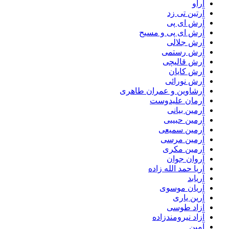
آراو
آرتین تی زد
آرش ای پی
آرش ای پی و مسیح
آرش جلالی
آرش رستمی
آرش قالیچی
آرش کایان
آرش نورائی
آرشاوین و عمران طاهری
آرمان علیدوست
آرمین بیانی
آرمین حبیبی
آرمین سمیعی
آرمین مرسی
آرمین مکری
آروان جوان
آریا حمد الله زاده
آریابد
آریان موسوی
آرین یاری
آزاد طوسی
آزاد نیرومندزاده
آمین