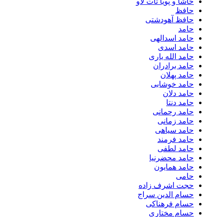
حاشا و پویا تات لاو
حافظ
حافظ آهودشتی
حامد
حامد اسدالهی
حامد اسدی
حامد الله یاری
حامد برادران
حامد پهلان
حامد خوشابی
حامد دلان
حامد دنتا
حامد رحمانی
حامد زمانی
حامد سیاهی
حامد فرمند
حامد لطفی
حامد محضرنیا
حامد همایون
حامی
حجت اشرف زاده
حسام الدین سراج
حسام فرهناکی
حسام مختاری