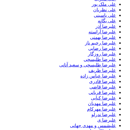
علی ملک پور
علی نظریان
علی یاسینی
علی یگانه
علیرضا آذر
علیرضا آراسته
علیرضا بهمنی
علیرضا رحیم ناز
علیرضا رضایی
علیرضا روزگار
علیرضا طلیسچی
علیرضا طلیسچی و سعید آتانی
علیرضا ظریف
علیرضا عباس زاده
علیرضا قادری
علیرضا قاضی
علیرضا قربانی
علیرضا کیایی
علیرضا مهدیان
علیرضا مهرکام
علیرضا ندرلو
علیرضا ی
علیشمس و مهدی جهانی