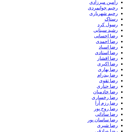
رامین میرزادی
رحیم جوانمردی
رحیم شهریاری
رستاک
رسول کرد
رشید سینایی
رضا احسانی
رضا احمدی
رضا اسپاد
رضا استادی
رضا افشار
رضا اکبری
رضا بهاری
رضا بیدرام
رضا تقوی
رضا چناری
رضا خادمیان
رضا رخساری
رضا رزم آرا
رضا روح پور
رضا ساداتی
رضا ساسان پور
رضا شیری
رضا صادقی