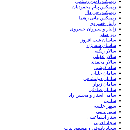
ریمیکس امین رستمی
ریمیکس پیام محمودیان
ریمیکس جی دال
ریمیکس مانی رهنما
زانیار خسروی
زانیار و سیروان خسروی
زیر صفر
ساسان شب افروز
ساسان شفانژاد
سالار زنگنه
سالار عقیلی
سالار محمدی
سام کوشیار
سامان جلیلی
سامان دولتشاهی
سامان زیوار
سامان صادقی
سامی استار و محسن راد
سامیار
سپهر خلسه
سپهر نامی
ستار اسماعیلی
سجاد ای بی
سجاد باذوقی و مسعود بیات