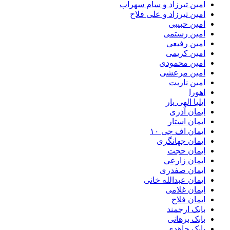
امین تیرزاد و سام سهراب
امین تیرزاد و علی فلاح
امین حبیبی
امین رستمی
امین رفیعی
امین کریمی
امین محمودی
امین مرعشی
امین ناریت
اهورا
ایلیا الهی یار
ایمان آذری
ایمان استار
ایمان اف جی ۱۰
ایمان جهانگری
ایمان حجت
ایمان زارعی
ایمان صفدری
ایمان عبدالله خانی
ایمان غلامی
ایمان فلاح
بابک ارجمند
بابک برهانی
بابک جاهدی