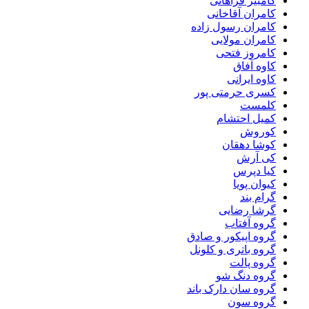
کامبیز فراهانی
کامران آقاخانی
کامران رسول زاده
کامران مولایی
کامروز فتحی
کاوه آفاق
کاوه ایرانی
کسری حرمتی پور
کلمست
کمیل احتشام
کوروش
کوشا دهقان
کی آرش
کیا دپرس
کیوان پویا
گرام بند
گرشا رضایی
گروه آفتاب
گروه اپیکور و صادق
گروه باتری و کلونل
گروه پالت
گروه دنگ شو
گروه سان دارک باند
گروه سون