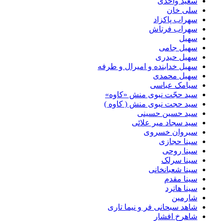
سعید واحدی
سلی خان
سهراب پاکزاد
سهراب فرتاش
سهیل
سهیل جامی
سهیل حیدری
سهیل خدابنده و امیرال و طرفه
سهیل محمدی
سیامک عباسی
سید حجّت نبوی منش «کاوه»
سید حجت نبوی منش ( کاوه )
سید حسین حسینى
سید سجاد میر علائی
سیروان خسروی
سینا حجازی
سینا روحی
سینا سرلک
سینا شعبانخانی
سینا مقدم
سینا هاترد
شارمین
شاهد سبحانی فر و نیما تاری
شاهرخ افشار