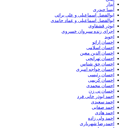
آیدار
آیسا حیدری
ابوالفضل اسماعیلی و علی براتی
ابوالفضل اسماعیلی و عماد حامدی
ابوذر قشقاوی
اجرای زنده سیروان خسروی
اجوید
احسان اراتو
احسان اسلامی
احسان الدین معین
احسان تهرانچی
احسان حق شناس
احسان خواجه امیری
احسان رئیسی
احسان کریمی
احسان محمدی
احسان نی زن
احمد ابوذر خانی فرد
احمد سعیدی
احمد صفایی
احمد هادی
احمد ولی زاده
احمدرضا شهریاری