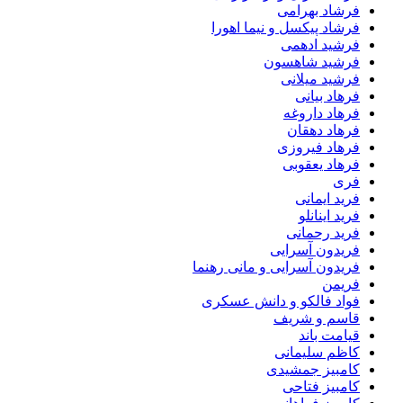
فرشاد بهرامی
فرشاد پیکسل و نیما اهورا
فرشید ادهمی
فرشید شاهسون
فرشید میلانی
فرهاد بیانی
فرهاد داروغه
فرهاد دهقان
فرهاد فیروزی
فرهاد یعقوبی
فری
فرید ایمانی
فرید اینانلو
فرید رحمانی
فریدون آسرایی
فریدون آسرایی و مانی رهنما
فریمن
فواد فالکو و دانش عسکری
قاسم و شریف
قیامت باند
کاظم سلیمانی
کامبیز جمشیدی
کامبیز فتاحی