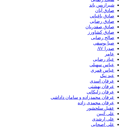
شیرازیس باند
صادق آبان
صادق باغبانی
صادق رضایی
صادق صفدریان
صادق کشاورز
صالح رضایی
صبا یوسفی
صدرا AV
عامر
عباد رضایی
عباس سهیلی
عباس قمری
عبد نیک
عرفان اسدی
عرفان بهشتی
عرفان زلیکانی
عرفان محمدزاده و سامان داداشی
عرفان محمدی زاده
عقیل سلحشور
علی آتبین
علی ارشدی
علی اصحابی