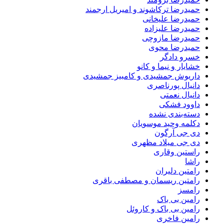
حمیدرضا ترکاشوند و امیریل ارجمند
حمیدرضا علیخانی
حمیدرضا علیزاده
حمیدرضا مازوچی
حمیدرضا محوی
خسرو دادگر
خشایار و نیما و کانو
داریوش جمشیدی و کامبیز جمشیدی
دانیال پورناصری
دانیال نعمتی
داوود فشکی
دسته‌بندی نشده
دکلمه وحید موسویان
دی جی آرگون
دی جی میلاد مظهری
راستین وقاری
راشا
رامتین دلیران
رامتین ریسمان و مصطفی باقری
رامسز
رامین بی باک
رامین بی باک و کاروئل
رامین فاخری