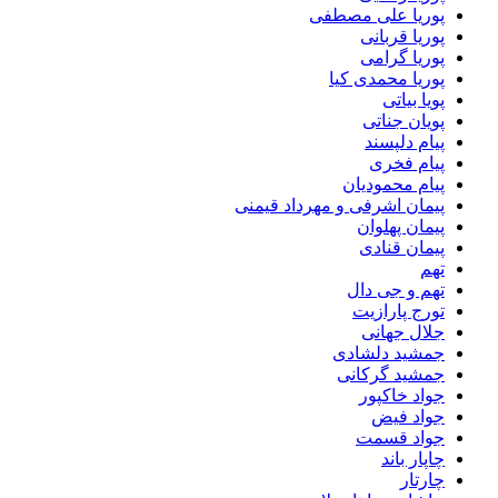
پوریا علی مصطفی
پوریا قربانی
پوریا گرامی
پوریا محمدی کیا
پویا بیاتی
پویان جناتی
پیام دلپسند
پیام فخری
پیام محمودیان
پیمان اشرفی و مهرداد قیمنی
پیمان پهلوان
پیمان قنادی
تهم
تهم و جی دال
تورج پارازیت
جلال جهانی
جمشید دلشادی
جمشید گرکانی
جواد خاکپور
جواد فیض
جواد قسمت
چاپار باند
چارتار