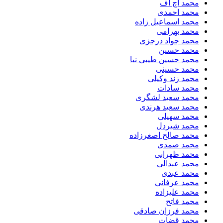
محمد اچ اف
محمد احمدی
محمد اسماعیل زاده
محمد بهرامی
محمد جواد درجزی
محمد حسین
محمد حسین طیبی نیا
محمد حسینی
محمد زند وکیلی
محمد سادات
محمد سعید لشگری
محمد سعید هرندی
محمد سهیلی
​محمد شیردل
محمد صالح اصغرزاده
محمد صمدی
محمد ظهرابی
محمد عبدالی
محمد عبدی
محمد عرفانی
محمد علیزاده
محمد فاتح
محمد فرزان صادقی
محمد قضات