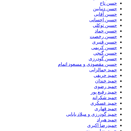
حسن تاج
حسن دنیابین
حسین آقایی
حسین احسانی
حسین توکلی
حسین حماد
حسین رخصت
حسین قنبری
حسین کریمی
حسین گنجی
حسین گودرزی
حسین مقصودی و مسعود اتمام
حمید جمالزایی
حمید حریفی
حمید خندان
حمید رضوی
حمید رفیع پور
حمید شکرانه
حمید عسکری
حمید قهاری
حمید گودرزی و میلاد بابایی
حمید هیراد
حمیدرضا اکبری
حمیدرضا برومند