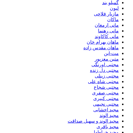
گمیلو بند
لیون
مازیار فلاحی
ماکان
مانی ارمغان
مانی رهنما
مانی کاکاوند
ماهان بهرام خان
ماهان مقدس زاده
مت-این
متین معزپور
مجتبی اورنگی
مجتبی دل زنده
مجتبی زینلی
مجتبی شاه علی
مجتبی شجاع
مجتبی صفری
مجتبی کبیری
مجتبی نجیمی
مجید اخشابی
مجید الوند‎
مجید الوند و سهیل صداقت
مجید باقری
مجید خراطها