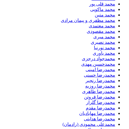
محمد قلی پور
محمد ماکویی
محمد متین
محمد مظفری و پیمان مرادی
محمد معتمدی
محمد مقصودی
محمد میری
محمد نصیری
محمد نورنیا
محمد یاوری
محمدجواد درجزی
محمدحسین مهدی
محمدرضا امینی
محمدرضا حسنی
محمدرضا رنجبر
محمدرضا روزبه
محمدرضا طاهری
محمدرضا فروتن
محمدرضا گلزار
محمدرضا مقدم
محمدرضا مهابادیان
محمدرضا هدایتی
محمدعلی محمودی (رادمان)