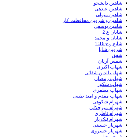
شاهین دانشجو
شاهین عبدهی
شاهین متولی
شاهین و شروین محافظت کار
شاهین یوسفی
شایان ع 2
شایان و محمد
شایع و T-Dey
شروین شایا
شفق
شمس آریان
شهاب اکبری
شهاب الدین شفائی
شهاب رمضان
شهاب شکور
شهاب مظفری
شهاب مقدم و امید طیبی
شهرام شکوهی
شهرام میرجلالی
شهرام ناظری
شهرام نیک یار
شهریار حسینی
شهریار خسروی
شیث رضایی