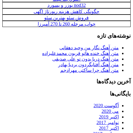
nod32 یوزر و پسورد
چگونگی کاهش هزینه رپورتاژ اگهی
فروش سئو بهترین سئو
جواب مرحله 260 تا 270 آمیرزا
نوشته‌های تازه
متن آهنگ نگار من وحید دهقانی
متن آهنگ خنده هاتو قربون محمدعلیزاده
متن آهنگ دریا بدون تو علی صدیقی
متن آهنگ آفتابگردون بردیا بهادر
متن آهنگ چرا ساکتی مهرادجم
آخرین دیدگاه‌ها
بایگانی‌ها
آگوست 2020
می 2020
اکتبر 2019
نوامبر 2017
اکتبر 2017