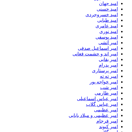
امید جهان
امید حسنی
امید خسروجردی
امید طبایی
امید عامری
امید نوری
امید یوسفی
امیر آتشی
امیر اسماعیل صدفی
امیر اند و حشمت فغانی
امیر بقایی
امیر پدرام
امیر پرستاری
امیر ته ته
امیر خواجه پور
امیر شب
امیر طارمی
امیر عباس اسماعیلی
امیر عباس گلاب
امیر عظیمی
امیر عظیمی و میلاد بابایی
امیر فرجام
امیر کیوند