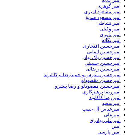
امیر گلایه
امیر گوهری
امیر مسعود امیری
امیر مسعود صدیق
امیر نشاطی
امیر وکیلی
امیر یاوری
امیر یگانه
امیرحسین افتخاری
امیرحسین ایمانی
امیرحسین پاک نهاد
امیرحسین حسینی
امیرحسین رضائی
امیرحسین مدرس و حمیدرضا ترکاشوند
امیرحسین مقصودلو
امیرحسین مقصودلو و رضا پیشرو
امیررضا پرهیزکاری
امیررضا کاکاوند
امیرسعید
امیرعباس آل حبیب
امیرعلی
امیرعلی بهادری
امین
امین پارسی