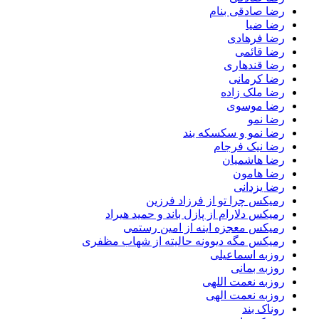
رضا صادقی بنام
رضا ضیا
رضا فرهادی
رضا قائمی
رضا قندهاری
رضا کرمانی
رضا ملک زاده
رضا موسوی
رضا نمو
رضا نمو و سکسکه بند
رضا نیک فرجام
رضا هاشمیان
رضا هامون
رضا یزدانی
رمیکس چرا تو از فرزاد فرزین
رمیکس دلارام از پازل باند و حمید هیراد
رمیکس معجزه اینه از امین رستمی
رمیکس مگه دیوونه حالیته از شهاب مظفری
روزبه اسماعیلی
روزبه بمانی
روزبه نعمت اللهی
روزبه نعمت الهی
روناک بند