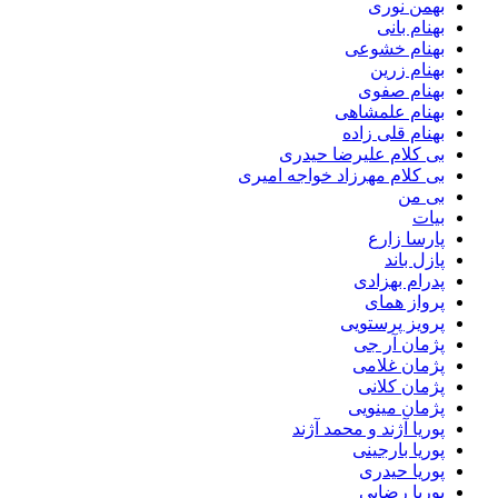
بهمن نوری
بهنام بانی
بهنام خشوعی
بهنام زرین
بهنام صفوی
بهنام علمشاهی
بهنام قلی زاده
بی کلام علیرضا حیدری
بی کلام مهرزاد خواجه امیری
بی من
بیات
پارسا زارع
پازل باند
پدرام بهزادی
پرواز همای
پرویز پرستویی
پژمان آر جی
پژمان غلامی
پژمان کلانی
پژمان مینویی
پوریا آژند و محمد آژند
پوریا بارجینی
پوریا حیدری
پوریا رضایی