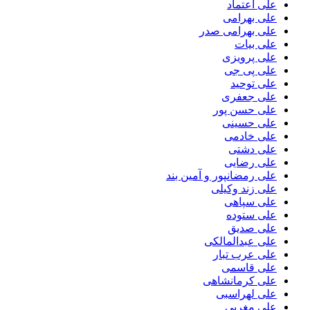
علی اعتماد
علی بهرامی
علی بهرامی صدر
علی بیات
علی پرویزی
علی پی جی
علی توحید
علی جعفری
علی حسن پور
علی حسینی
علی خادمی
علی دشتی
علی رضایی
علی رمضانپور و آمین بند
علی زند وکیلی
علی سپاهی
علی ستوده
علی صدیق
علی عبدالمالکی
علی عرب تبار
علی قاسمی
علی کرمانشاهی
علی لهراسبی
علی مغربی