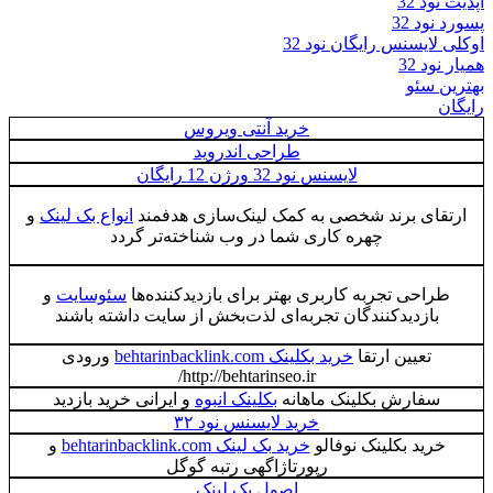
آپدیت نود 32
پسورد نود 32
اوکلی لایسنس رایگان نود 32
همیار نود 32
بهترین سئو
رایگان
خرید آنتی ویروس
طراحی اندروید
لایسنس نود 32 ورژن 12 رایگان
ارتقای برند شخصی به کمک لینک‌سازی هدفمند
انواع بک لینک
و
چهره کاری شما در وب شناخته‌تر گردد
طراحی تجربه کاربری بهتر برای بازدیدکننده‌ها
سئوسایت
و
بازدیدکنندگان تجربه‌ای لذت‌بخش از سایت داشته باشند
تعیین ارتقا
خرید بکلینک behtarinbacklink.com
ورودی
http://behtarinseo.ir/
سفارش بکلینک ماهانه
بکلینک انبوه
و ایرانی خرید بازدید
خرید لایسنس نود ۳۲
خرید بکلینک نوفالو
خرید بک لینک behtarinbacklink.com
و
رپورتاژاگهی رتبه گوگل
اصول بک لینک