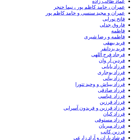
عماد طالب زاده
عمران ، حامد کاظم پور ، نیما حنجر
عمران و مجید سنسی و حامد کاظم پور
فاتح نورایی
فاروق جدلی
فاطمه
فاطمه و رضا شیری
فربد بیهقی
فربد یزدانفر
فرجاد فرج اللهی
فردین آر وان
فرزاد بابایی
فرزاد بوجاری
فرزاد بیانی
فرزاد بیباش و وحید تتورا
فرزاد صادقی
فرزاد عباسی
فرزاد فرزین
فرزاد فرزین و فریدون آسرایی
فرزاد کیان
فرزاد مستوفی
فرزاد میریان
فرزین کاتب
فرشاد باران و آراد زارعی