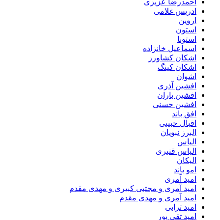
احمدرضا عزیزی
ادریس غلامی
اروین
استون
استونا
اسماعیل خانزاده
اشکان کشاورز
اشکان کینگ
اشوان
افشین آذری
افشین باران
افشین حسنی
افق باند
اقبال حبیبی
البرز نبویان
الیاس
الیاس قنبرى
الیکان
امو باند
امید آمری
امید آمری و مجتبی کبیری و مهدى مقدم
امید آمری و مهدی مقدم
امید ترابی
امید تقی پور