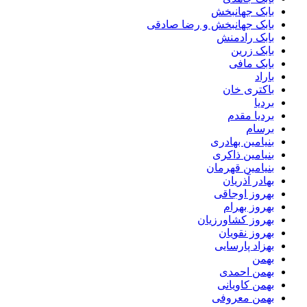
بابک جهانبخش
بابک جهانبخش و رضا صادقی
بابک رادمنش
بابک زرین
بابک مافی
باراد
باکتری خان
بردیا
بردیا مقدم
برسام
بنیامین بهادری
بنیامین ذاکری
بنیامین قهرمان
بهادر آذریان
بهروز اوجاقی
بهروز بهرام
بهروز کشاورزیان
بهروز نقویان
بهزاد پارسایی
بهمن
بهمن احمدی
بهمن کاویانی
بهمن معروفی