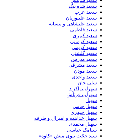
سعید ساینس
سعید شاه بیگ
سعید عرب
سعید علیپوریان
سعید علیشاهی و بتسابه
سعید فاطمی
سعید کبیری
سعید کرمانی
سعید کریمی
سعید گلشنی
سعید مدرس
سعید مشرقی
سعید موذن
سعید واحدی
سلی خان
سهراب پاکزاد
سهراب فرتاش
سهیل
سهیل جامی
سهیل حیدری
سهیل خدابنده و امیرال و طرفه
سهیل محمدی
سیامک عباسی
سید حجّت نبوی منش «کاوه»