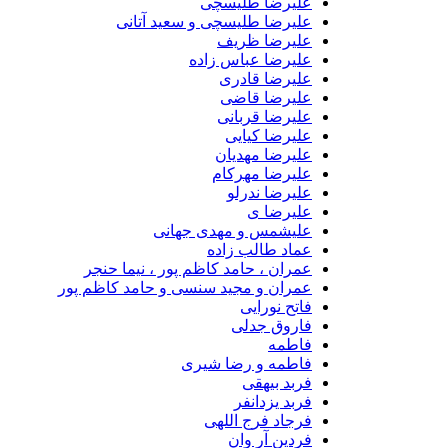
علیرضا طلیسچی
علیرضا طلیسچی و سعید آتانی
علیرضا ظریف
علیرضا عباس زاده
علیرضا قادری
علیرضا قاضی
علیرضا قربانی
علیرضا کیایی
علیرضا مهدیان
علیرضا مهرکام
علیرضا ندرلو
علیرضا ی
علیشمس و مهدی جهانی
عماد طالب زاده
عمران ، حامد کاظم پور ، نیما حنجر
عمران و مجید سنسی و حامد کاظم پور
فاتح نورایی
فاروق جدلی
فاطمه
فاطمه و رضا شیری
فربد بیهقی
فربد یزدانفر
فرجاد فرج اللهی
فردین آر وان