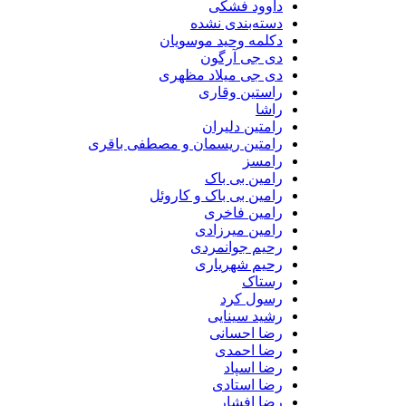
داوود فشکی
دسته‌بندی نشده
دکلمه وحید موسویان
دی جی آرگون
دی جی میلاد مظهری
راستین وقاری
راشا
رامتین دلیران
رامتین ریسمان و مصطفی باقری
رامسز
رامین بی باک
رامین بی باک و کاروئل
رامین فاخری
رامین میرزادی
رحیم جوانمردی
رحیم شهریاری
رستاک
رسول کرد
رشید سینایی
رضا احسانی
رضا احمدی
رضا اسپاد
رضا استادی
رضا افشار