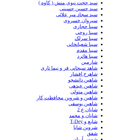
سید حجت نبوی منش ( کاوه )
سید حسین حسینى
سید سجاد میر علائی
سیروان خسروی
سینا حجازی
سینا روحی
سینا سرلک
سینا شعبانخانی
سینا مقدم
سینا هاترد
شارمین
شاهد سبحانی فر و نیما تاری
شاهرخ افشار
شاهین دانشجو
شاهین عبدهی
شاهین متولی
شاهین و شروین محافظت کار
شاهین یوسفی
شایان ع 2
شایان و محمد
شایع و T-Dey
شروین شایا
شفق
شمس آریان