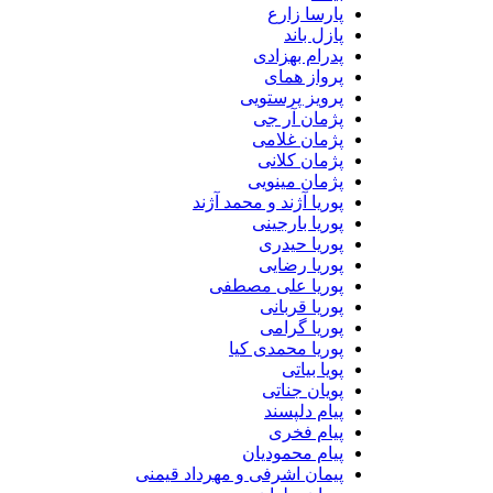
پارسا زارع
پازل باند
پدرام بهزادی
پرواز همای
پرویز پرستویی
پژمان آر جی
پژمان غلامی
پژمان کلانی
پژمان مینویی
پوریا آژند و محمد آژند
پوریا بارجینی
پوریا حیدری
پوریا رضایی
پوریا علی مصطفی
پوریا قربانی
پوریا گرامی
پوریا محمدی کیا
پویا بیاتی
پویان جناتی
پیام دلپسند
پیام فخری
پیام محمودیان
پیمان اشرفی و مهرداد قیمنی