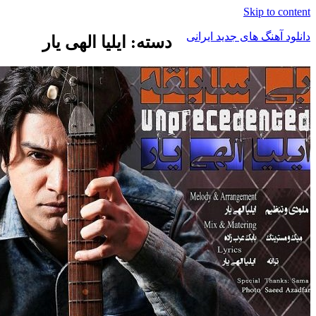
Skip to c
د آهنگ های جدید ایرانی
دسته: ایلیا الهی یار
ک