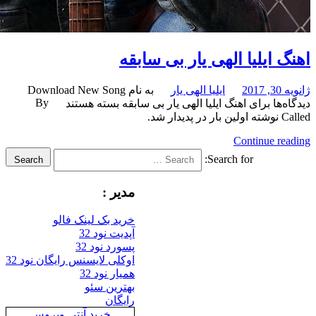
 ایلیا الهی یار بی سابقه
201
ایلیا الهی یار
به نام Download New Song
By
‌ها
برای اهنگ ایلیا الهی یار بی سابقه
بسته هستند
دار شد.
Continue re
Search for:
Search
مدیر :
خرید بک لینک فالو
آپدیت نود 32
پسورد نود 32
اوکلی لایسنس رایگان نود 32
همیار نود 32
بهترین سئو
رایگان
خرید آنتی ویروس