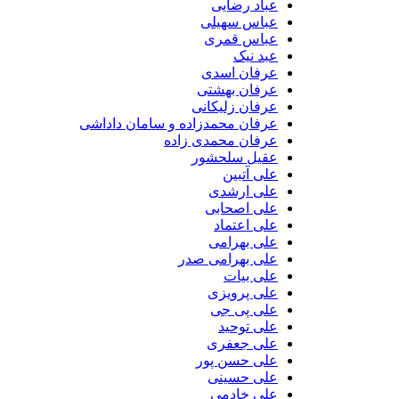
عباد رضایی
عباس سهیلی
عباس قمری
عبد نیک
عرفان اسدی
عرفان بهشتی
عرفان زلیکانی
عرفان محمدزاده و سامان داداشی
عرفان محمدی زاده
عقیل سلحشور
علی آتبین
علی ارشدی
علی اصحابی
علی اعتماد
علی بهرامی
علی بهرامی صدر
علی بیات
علی پرویزی
علی پی جی
علی توحید
علی جعفری
علی حسن پور
علی حسینی
علی خادمی