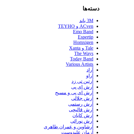
دسته‌ها
3M باند
ACven و TEYHO
Emo Band
Espertip
Homxigen
Tale و Xanta
The Ways
Today Band
Various Artists
آراد
آراو
آرتین تی زد
آرش ای پی
آرش ای پی و مسیح
آرش جلالی
آرش رستمی
آرش قالیچی
آرش کایان
آرش نورائی
آرشاوین و عمران طاهری
آرمان علیدوست