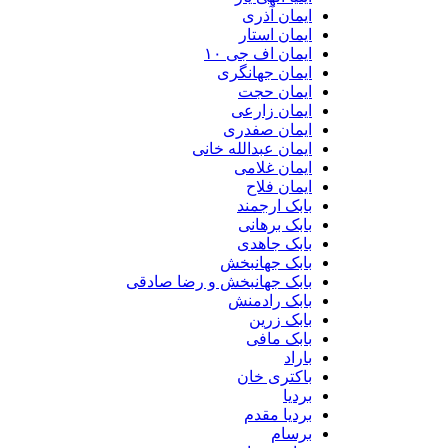
ایمان آذری
ایمان استار
ایمان اف جی ۱۰
ایمان جهانگری
ایمان حجت
ایمان زارعی
ایمان صفدری
ایمان عبدالله خانی
ایمان غلامی
ایمان فلاح
بابک ارجمند
بابک برهانی
بابک جاهدی
بابک جهانبخش
بابک جهانبخش و رضا صادقی
بابک رادمنش
بابک زرین
بابک مافی
باراد
باکتری خان
بردیا
بردیا مقدم
برسام