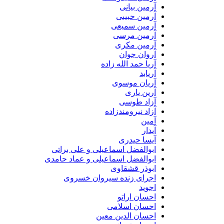
آرمین بیانی
آرمین حبیبی
آرمین سمیعی
آرمین مرسی
آرمین مکری
آروان جوان
آریا حمد الله زاده
آریابد
آریان موسوی
آرین یاری
آزاد طوسی
آزاد نیرومندزاده
آمین
آیدار
آیسا حیدری
ابوالفضل اسماعیلی و علی براتی
ابوالفضل اسماعیلی و عماد حامدی
ابوذر قشقاوی
اجرای زنده سیروان خسروی
اجوید
احسان اراتو
احسان اسلامی
احسان الدین معین