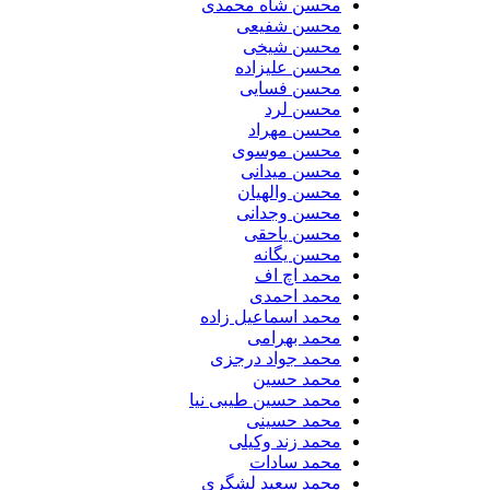
محسن شاه محمدی
محسن شفیعی
محسن شیخی
محسن علیزاده
محسن فسایی
محسن لرد
محسن مهراد
محسن موسوی
محسن میدانی
محسن والهیان
محسن وجدانی
محسن یاحقی
محسن یگانه
محمد اچ اف
محمد احمدی
محمد اسماعیل زاده
محمد بهرامی
محمد جواد درجزی
محمد حسین
محمد حسین طیبی نیا
محمد حسینی
محمد زند وکیلی
محمد سادات
محمد سعید لشگری