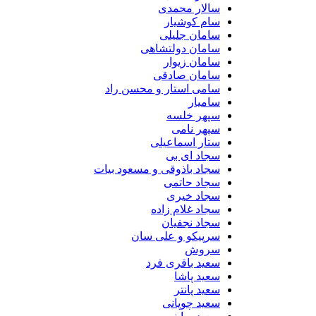
سالار محمدی
سام کوشیار
سامان جلیلی
سامان دولتشاهی
سامان زیوار
سامان صادقی
سامی استار و محسن راد
سامیار
سپهر خلسه
سپهر نامی
ستار اسماعیلی
سجاد ای بی
سجاد باذوقی و مسعود بیات
سجاد حاتمی
سجاد خیری
سجاد غلام زاده
سجاد نجفیان
سرپیکو و علی سان
سروش
سعید باقری فرد
سعید پاشا
سعید پانتر
سعید چوپانی