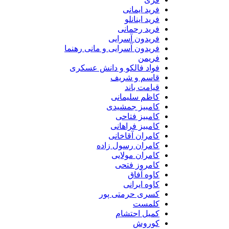
فرید ایمانی
فرید اینانلو
فرید رحمانی
فریدون آسرایی
فریدون آسرایی و مانی رهنما
فریمن
فواد فالکو و دانش عسکری
قاسم و شریف
قیامت باند
کاظم سلیمانی
کامبیز جمشیدی
کامبیز فتاحی
کامبیز فراهانی
کامران آقاخانی
کامران رسول زاده
کامران مولایی
کامروز فتحی
کاوه آفاق
کاوه ایرانی
کسری حرمتی پور
کلمست
کمیل احتشام
کوروش