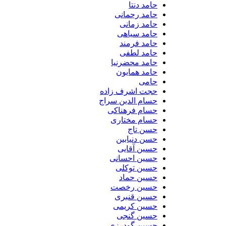
حامد دنتا
حامد رحمانی
حامد زمانی
حامد سیاهی
حامد فرمند
حامد لطفی
حامد محضرنیا
حامد همایون
حامی
حجت اشرف زاده
حسام الدین سراج
حسام فرهناکی
حسام مختاری
حسن تاج
حسن دنیابین
حسین آقایی
حسین احسانی
حسین توکلی
حسین حماد
حسین رخصت
حسین قنبری
حسین کریمی
حسین گنجی
حسین گودرزی