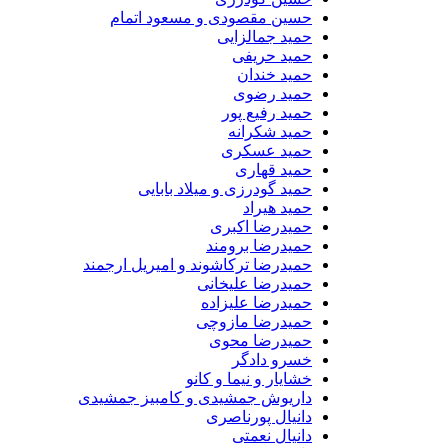
حسین مقصودی و مسعود اتمام
حمید جمالزایی
حمید حریفی
حمید خندان
حمید رضوی
حمید رفیع پور
حمید شکرانه
حمید عسکری
حمید قهاری
حمید گودرزی و میلاد بابایی
حمید هیراد
حمیدرضا اکبری
حمیدرضا برومند
حمیدرضا ترکاشوند و امیریل ارجمند
حمیدرضا علیخانی
حمیدرضا علیزاده
حمیدرضا مازوچی
حمیدرضا محوی
خسرو دادگر
خشایار و نیما و کانو
داریوش جمشیدی و کامبیز جمشیدی
دانیال پورناصری
دانیال نعمتی