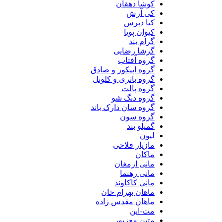
کوشا دهقان
کی آرش
کیا دپرس
کیوان پویا
گرام بند
گرشا رضایی
گروه آفتاب
گروه اپیکور و صادق
گروه باتری و کلونل
گروه پالت
گروه دنگ شو
گروه سان دارک باند
گروه سون
گمیلو بند
لیون
مازیار فلاحی
ماکان
مانی ارمغان
مانی رهنما
مانی کاکاوند
ماهان بهرام خان
ماهان مقدس زاده
مت-این
متین معزپور