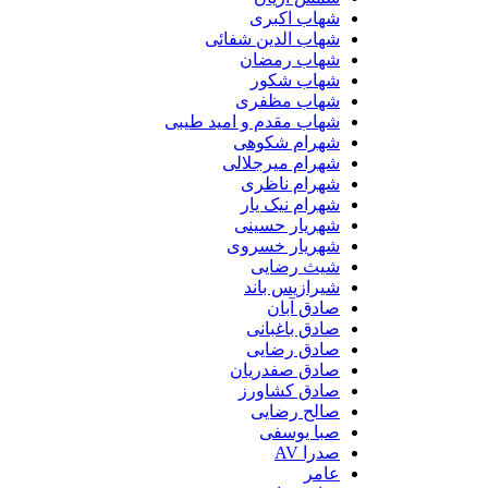
شهاب اکبری
شهاب الدین شفائی
شهاب رمضان
شهاب شکور
شهاب مظفری
شهاب مقدم و امید طیبی
شهرام شکوهی
شهرام میرجلالی
شهرام ناظری
شهرام نیک یار
شهریار حسینی
شهریار خسروی
شیث رضایی
شیرازیس باند
صادق آبان
صادق باغبانی
صادق رضایی
صادق صفدریان
صادق کشاورز
صالح رضایی
صبا یوسفی
صدرا AV
عامر