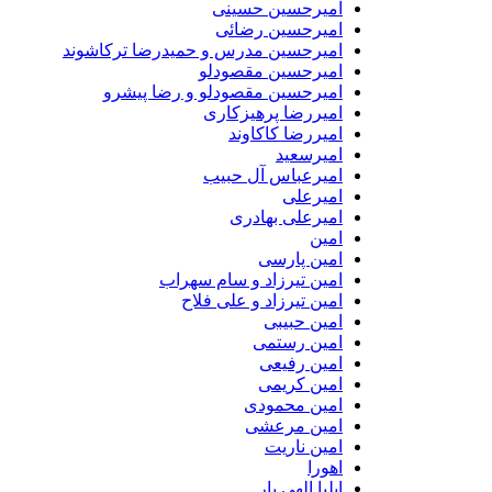
امیرحسین حسینی
امیرحسین رضائی
امیرحسین مدرس و حمیدرضا ترکاشوند
امیرحسین مقصودلو
امیرحسین مقصودلو و رضا پیشرو
امیررضا پرهیزکاری
امیررضا کاکاوند
امیرسعید
امیرعباس آل حبیب
امیرعلی
امیرعلی بهادری
امین
امین پارسی
امین تیرزاد و سام سهراب
امین تیرزاد و علی فلاح
امین حبیبی
امین رستمی
امین رفیعی
امین کریمی
امین محمودی
امین مرعشی
امین ناریت
اهورا
ایلیا الهی یار