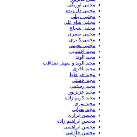
مجتبی اورنگی
مجتبی دل زنده
مجتبی زینلی
مجتبی شاه علی
مجتبی شجاع
مجتبی صفری
مجتبی کبیری
مجتبی نجیمی
مجید اخشابی
مجید الوند‎
مجید الوند و سهیل صداقت
مجید باقری
مجید خراطها
مجید خشتی
مجید رستمی
مجید عزیزپور
مجید کریم زاده
مجید نوری
مجید یحیایی
محسن ابراری
محسن ابراهیم زاده
محسن ابراهیمی
محسن چاوشی