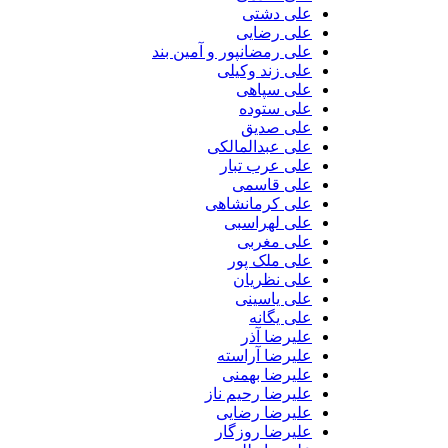
علی دشتی
علی رضایی
علی رمضانپور و آمین بند
علی زند وکیلی
علی سپاهی
علی ستوده
علی صدیق
علی عبدالمالکی
علی عرب تبار
علی قاسمی
علی کرمانشاهی
علی لهراسبی
علی مغربی
علی ملک پور
علی نظریان
علی یاسینی
علی یگانه
علیرضا آذر
علیرضا آراسته
علیرضا بهمنی
علیرضا رحیم ناز
علیرضا رضایی
علیرضا روزگار