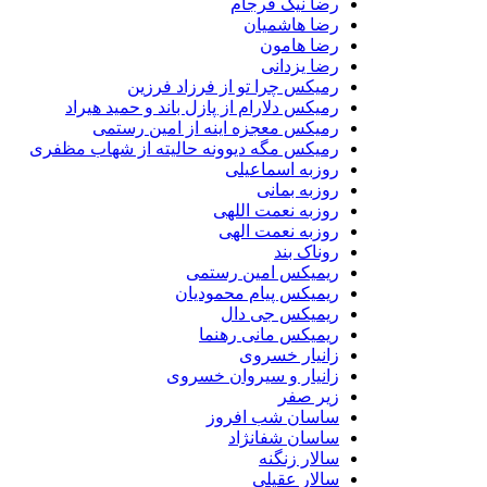
رضا نیک فرجام
رضا هاشمیان
رضا هامون
رضا یزدانی
رمیکس چرا تو از فرزاد فرزین
رمیکس دلارام از پازل باند و حمید هیراد
رمیکس معجزه اینه از امین رستمی
رمیکس مگه دیوونه حالیته از شهاب مظفری
روزبه اسماعیلی
روزبه بمانی
روزبه نعمت اللهی
روزبه نعمت الهی
روناک بند
ریمیکس امین رستمی
ریمیکس پیام محمودیان
ریمیکس جی دال
ریمیکس مانی رهنما
زانیار خسروی
زانیار و سیروان خسروی
زیر صفر
ساسان شب افروز
ساسان شفانژاد
سالار زنگنه
سالار عقیلی