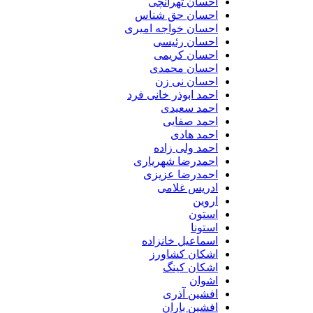
احسان تهرانچی
احسان حق شناس
احسان خواجه امیری
احسان رئیسی
احسان کریمی
احسان محمدی
احسان نی زن
احمد ابوذر خانی فرد
احمد سعیدی
احمد صفایی
احمد هادی
احمد ولی زاده
احمدرضا شهریاری
احمدرضا عزیزی
ادریس غلامی
اروین
استون
استونا
اسماعیل خانزاده
اشکان کشاورز
اشکان کینگ
اشوان
افشین آذری
افشین باران