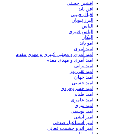
افشین حسنی
افق باند
اقبال حبیبی
البرز نبویان
الیاس
الیاس قنبرى
الیکان
امو باند
امید آمری
امید آمری و مجتبی کبیری و مهدى مقدم
امید آمری و مهدی مقدم
امید ترابی
امید تقی پور
امید جهان
امید حسنی
امید خسروجردی
امید طبایی
امید عامری
امید نوری
امید یوسفی
امیر آتشی
امیر اسماعیل صدفی
امیر اند و حشمت فغانی
امیر بقایی