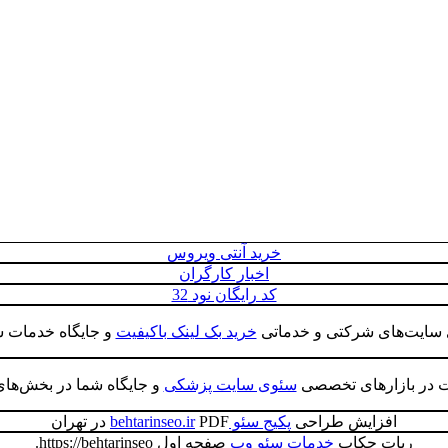
خرید آنتی ویروس
اخبار کارگران
کد رایگان نود 32
ی سایت‌های شرکتی و خدماتی
خرید بک لینک باکیفیت
و جایگاه خدمات شر
ت در بازارهای تخصصی
سئوی سایت پزشکی
و جایگاه شما در بخش‌های
افزایش طراحی
پکیج سئو behtarinseo.ir
PDF در تهران
ربات چکاپ
خدمات سئو وب
صفحه اول https://behtarinseo.