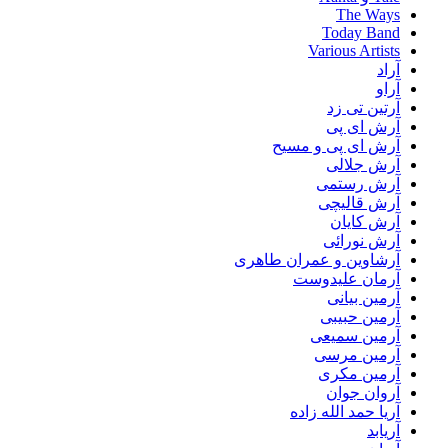
The Ways
Today Band
Various Artists
آراد
آراو
آرتین تی زد
آرش ای پی
آرش ای پی و مسیح
آرش جلالی
آرش رستمی
آرش قالیچی
آرش کایان
آرش نورائی
آرشاوین و عمران طاهری
آرمان علیدوست
آرمین بیانی
آرمین حبیبی
آرمین سمیعی
آرمین مرسی
آرمین مکری
آروان جوان
آریا حمد الله زاده
آریابد