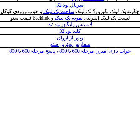
سریال نود 32
چگونه بک لینک بگیریم؟ بک لینک
ساخت بک لینک
و خوب ورودی گوگل
لیست بک لینک اینترنتی
نمونه بک لینک
و backlink قیمت سئو
لایسنس رایگان نود 32
کلید نود 32
رپورتاژ ارزان
سفارش بهترین سئو
جواب بازی آمیرزا مرحله 600 تا 800 ، پاسخ مرحله 600 تا 800