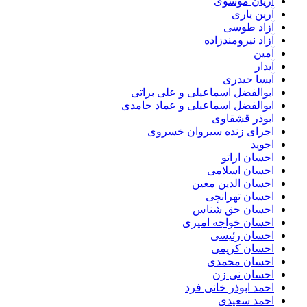
آریان موسوی
آرین یاری
آزاد طوسی
آزاد نیرومندزاده
آمین
آیدار
آیسا حیدری
ابوالفضل اسماعیلی و علی براتی
ابوالفضل اسماعیلی و عماد حامدی
ابوذر قشقاوی
اجرای زنده سیروان خسروی
اجوید
احسان اراتو
احسان اسلامی
احسان الدین معین
احسان تهرانچی
احسان حق شناس
احسان خواجه امیری
احسان رئیسی
احسان کریمی
احسان محمدی
احسان نی زن
احمد ابوذر خانی فرد
احمد سعیدی