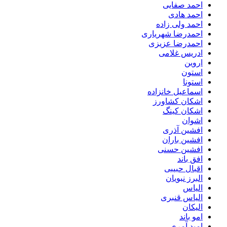
احمد صفایی
احمد هادی
احمد ولی زاده
احمدرضا شهریاری
احمدرضا عزیزی
ادریس غلامی
اروین
استون
استونا
اسماعیل خانزاده
اشکان کشاورز
اشکان کینگ
اشوان
افشین آذری
افشین باران
افشین حسنی
افق باند
اقبال حبیبی
البرز نبویان
الیاس
الیاس قنبرى
الیکان
امو باند
امید آمری