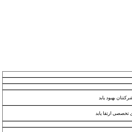
کتتان بهبود یابد
 تخصصی ارتقا یابد