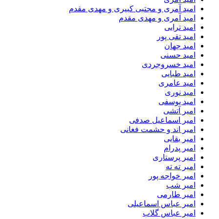
امید آمری و مجتبی کبیری و مهدى مقدم
امید آمری و مهدی مقدم
امید ترابی
امید تقی پور
امید جهان
امید حسنی
امید خسروجردی
امید طبایی
امید عامری
امید نوری
امید یوسفی
امیر آتشی
امیر اسماعیل صدفی
امیر اند و حشمت فغانی
امیر بقایی
امیر پدرام
امیر پرستاری
امیر ته ته
امیر خواجه پور
امیر شب
امیر طارمی
امیر عباس اسماعیلی
امیر عباس گلاب