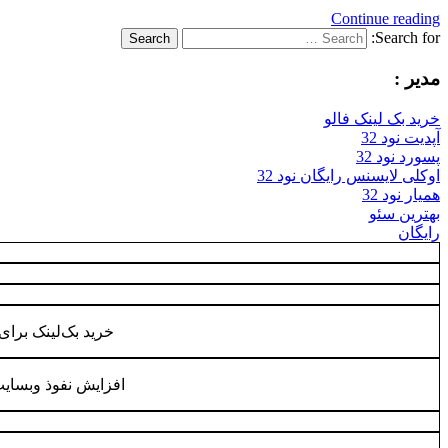
Continue reading
Search for:
Search
مدیر :
خرید بک لینک فالو
آپدیت نود 32
پسورد نود 32
اوکلی لایسنس رایگان نود 32
همیار نود 32
بهترین سئو
رایگان
خرید بک‌لینک برا
افزایش نفوذ وبسای