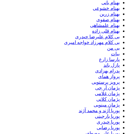
بهنام بانی
بهنام خشوعی
بهنام زرین
بهنام صفوی
بهنام علمشاهی
بهنام قلی زاده
بی کلام علیرضا حیدری
بی کلام مهرزاد خواجه امیری
بی من
بیات
پارسا زارع
پازل باند
پدرام بهزادی
پرواز همای
پرویز پرستویی
پژمان آر جی
پژمان غلامی
پژمان کلانی
پژمان مینویی
پوریا آژند و محمد آژند
پوریا بارجینی
پوریا حیدری
پوریا رضایی
پوریا علی مصطفی