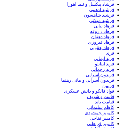
فرشاد پیکسل و نیما اهورا
فرشید ادهمی
فرشید شاهسون
فرشید میلانی
فرهاد بیانی
فرهاد داروغه
فرهاد دهقان
فرهاد فیروزی
فرهاد یعقوبی
فری
فرید ایمانی
فرید اینانلو
فرید رحمانی
فریدون آسرایی
فریدون آسرایی و مانی رهنما
فریمن
فواد فالکو و دانش عسکری
قاسم و شریف
قیامت باند
کاظم سلیمانی
کامبیز جمشیدی
کامبیز فتاحی
کامبیز فراهانی