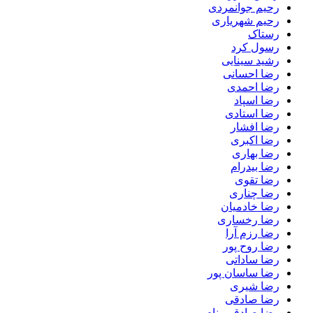
رحیم جوانمردی
رحیم شهریاری
رستاک
رسول کرد
رشید سینایی
رضا احسانی
رضا احمدی
رضا اسپاد
رضا استادی
رضا افشار
رضا اکبری
رضا بهاری
رضا بیدرام
رضا تقوی
رضا چناری
رضا خادمیان
رضا رخساری
رضا رزم آرا
رضا روح پور
رضا ساداتی
رضا ساسان پور
رضا شیری
رضا صادقی
رضا صادقی بنام