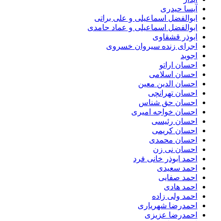
آیسا حیدری
ابوالفضل اسماعیلی و علی براتی
ابوالفضل اسماعیلی و عماد حامدی
ابوذر قشقاوی
اجرای زنده سیروان خسروی
اجوید
احسان اراتو
احسان اسلامی
احسان الدین معین
احسان تهرانچی
احسان حق شناس
احسان خواجه امیری
احسان رئیسی
احسان کریمی
احسان محمدی
احسان نی زن
احمد ابوذر خانی فرد
احمد سعیدی
احمد صفایی
احمد هادی
احمد ولی زاده
احمدرضا شهریاری
احمدرضا عزیزی