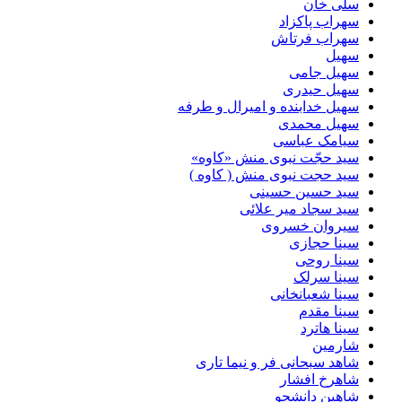
سلی خان
سهراب پاکزاد
سهراب فرتاش
سهیل
سهیل جامی
سهیل حیدری
سهیل خدابنده و امیرال و طرفه
سهیل محمدی
سیامک عباسی
سید حجّت نبوی منش «کاوه»
سید حجت نبوی منش ( کاوه )
سید حسین حسینى
سید سجاد میر علائی
سیروان خسروی
سینا حجازی
سینا روحی
سینا سرلک
سینا شعبانخانی
سینا مقدم
سینا هاترد
شارمین
شاهد سبحانی فر و نیما تاری
شاهرخ افشار
شاهین دانشجو