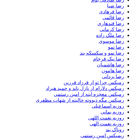
رضا ضیا
رضا فرهادی
رضا قائمی
رضا قندهاری
رضا کرمانی
رضا ملک زاده
رضا موسوی
رضا نمو
رضا نمو و سکسکه بند
رضا نیک فرجام
رضا هاشمیان
رضا هامون
رضا یزدانی
رمیکس چرا تو از فرزاد فرزین
رمیکس دلارام از پازل باند و حمید هیراد
رمیکس معجزه اینه از امین رستمی
رمیکس مگه دیوونه حالیته از شهاب مظفری
روزبه اسماعیلی
روزبه بمانی
روزبه نعمت اللهی
روزبه نعمت الهی
روناک بند
ریمیکس امین رستمی