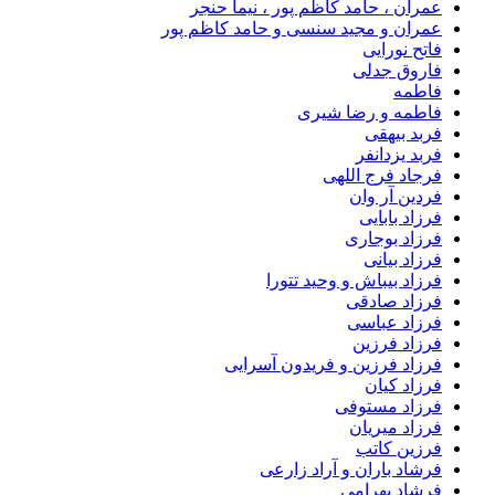
عمران ، حامد کاظم پور ، نیما حنجر
عمران و مجید سنسی و حامد کاظم پور
فاتح نورایی
فاروق جدلی
فاطمه
فاطمه و رضا شیری
فربد بیهقی
فربد یزدانفر
فرجاد فرج اللهی
فردین آر وان
فرزاد بابایی
فرزاد بوجاری
فرزاد بیانی
فرزاد بیباش و وحید تتورا
فرزاد صادقی
فرزاد عباسی
فرزاد فرزین
فرزاد فرزین و فریدون آسرایی
فرزاد کیان
فرزاد مستوفی
فرزاد میریان
فرزین کاتب
فرشاد باران و آراد زارعی
فرشاد بهرامی