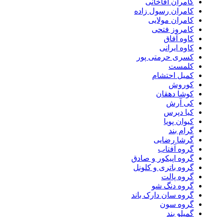
کامران آقاخانی
کامران رسول زاده
کامران مولایی
کامروز فتحی
کاوه آفاق
کاوه ایرانی
کسری حرمتی پور
کلمست
کمیل احتشام
کوروش
کوشا دهقان
کی آرش
کیا دپرس
کیوان پویا
گرام بند
گرشا رضایی
گروه آفتاب
گروه اپیکور و صادق
گروه باتری و کلونل
گروه پالت
گروه دنگ شو
گروه سان دارک باند
گروه سون
گمیلو بند