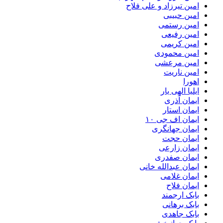
امین تیرزاد و علی فلاح
امین حبیبی
امین رستمی
امین رفیعی
امین کریمی
امین محمودی
امین مرعشی
امین ناریت
اهورا
ایلیا الهی یار
ایمان آذری
ایمان استار
ایمان اف جی ۱۰
ایمان جهانگری
ایمان حجت
ایمان زارعی
ایمان صفدری
ایمان عبدالله خانی
ایمان غلامی
ایمان فلاح
بابک ارجمند
بابک برهانی
بابک جاهدی