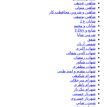
شاهین عبدهی
شاهین متولی
شاهین و شروین محافظت کار
شاهین یوسفی
شایان ع 2
شایان و محمد
شایع و T-Dey
شروین شایا
شفق
شمس آریان
شهاب اکبری
شهاب الدین شفائی
شهاب رمضان
شهاب شکور
شهاب مظفری
شهاب مقدم و امید طیبی
شهرام شکوهی
شهرام میرجلالی
شهرام ناظری
شهرام نیک یار
شهریار حسینی
شهریار خسروی
شیث رضایی