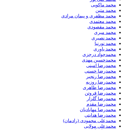
محمد ماکویی
محمد متین
محمد مظفری و پیمان مرادی
محمد معتمدی
محمد مقصودی
محمد میری
محمد نصیری
محمد نورنیا
محمد یاوری
محمدجواد درجزی
محمدحسین مهدی
محمدرضا امینی
محمدرضا حسنی
محمدرضا رنجبر
محمدرضا روزبه
محمدرضا طاهری
محمدرضا فروتن
محمدرضا گلزار
محمدرضا مقدم
محمدرضا مهابادیان
محمدرضا هدایتی
محمدعلی محمودی (رادمان)
محمدعلی مولایی