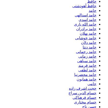
حافظ
حافظ آهودشتی
حامد
حامد اسدالهی
حامد اسدی
حامد الله یاری
حامد برادران
حامد پهلان
حامد خوشابی
حامد دلان
حامد دنتا
حامد رحمانی
حامد زمانی
حامد سیاهی
حامد فرمند
حامد لطفی
حامد محضرنیا
حامد همایون
حامی
حجت اشرف زاده
حسام الدین سراج
حسام فرهناکی
حسام مختاری
حسن تاج