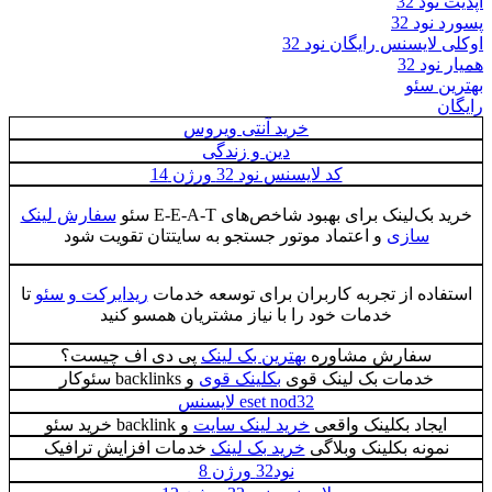
آپدیت نود 32
پسورد نود 32
اوکلی لایسنس رایگان نود 32
همیار نود 32
بهترین سئو
رایگان
خرید آنتی ویروس
دین و زندگی
کد لایسنس نود 32 ورژن 14
خرید بک‌لینک برای بهبود شاخص‌های E‑E‑A‑T سئو
سفارش لینک
سازی
و اعتماد موتور جستجو به سایتتان تقویت شود
استفاده از تجربه کاربران برای توسعه خدمات
ریدایرکت و سئو
تا
خدمات خود را با نیاز مشتریان همسو کنید
سفارش مشاوره
بهترین بک لینک
پی دی اف چیست؟
خدمات بک لینک قوی
بکلینک قوی
و backlinks سئوکار
eset nod32 لایسنس
ایجاد بکلینک واقعی
خرید لینک سایت
و backlink خرید سئو
نمونه بکلینک وبلاگی
خرید بک لینک
خدمات افزایش ترافیک
نود32 ورژن 8