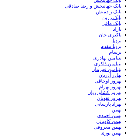
بابک جهانبخش
بابک جهانبخش و رضا صادقی
بابک رادمنش
بابک زرین
بابک مافی
باراد
باکتری خان
بردیا
بردیا مقدم
برسام
بنیامین بهادری
بنیامین ذاکری
بنیامین قهرمان
بهادر آذریان
بهروز اوجاقی
بهروز بهرام
بهروز کشاورزیان
بهروز نقویان
بهزاد پارسایی
بهمن
بهمن احمدی
بهمن کاویانی
بهمن معروفی
بهمن نوری