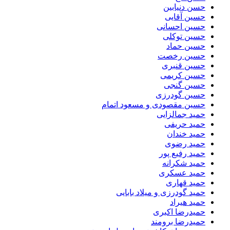
حسن دنیابین
حسین آقایی
حسین احسانی
حسین توکلی
حسین حماد
حسین رخصت
حسین قنبری
حسین کریمی
حسین گنجی
حسین گودرزی
حسین مقصودی و مسعود اتمام
حمید جمالزایی
حمید حریفی
حمید خندان
حمید رضوی
حمید رفیع پور
حمید شکرانه
حمید عسکری
حمید قهاری
حمید گودرزی و میلاد بابایی
حمید هیراد
حمیدرضا اکبری
حمیدرضا برومند