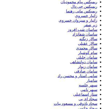
ریمیکس پیام محمودیان
ریمیکس جی دال
ریمیکس مانی رهنما
زانیار خسروی
زانیار و سیروان خسروی
زیر صفر
ساسان شب افروز
ساسان شفانژاد
سالار زنگنه
سالار عقیلی
سالار محمدی
سام کوشیار
سامان جلیلی
سامان دولتشاهی
سامان زیوار
سامان صادقی
سامی استار و محسن راد
سامیار
سپهر خلسه
سپهر نامی
ستار اسماعیلی
سجاد ای بی
سجاد باذوقی و مسعود بیات
سجاد حاتمی