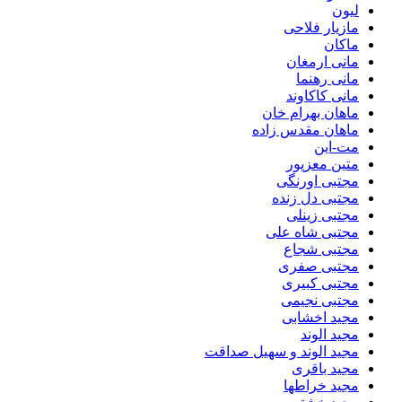
لیون
مازیار فلاحی
ماکان
مانی ارمغان
مانی رهنما
مانی کاکاوند
ماهان بهرام خان
ماهان مقدس زاده
مت-این
متین معزپور
مجتبی اورنگی
مجتبی دل زنده
مجتبی زینلی
مجتبی شاه علی
مجتبی شجاع
مجتبی صفری
مجتبی کبیری
مجتبی نجیمی
مجید اخشابی
مجید الوند‎
مجید الوند و سهیل صداقت
مجید باقری
مجید خراطها