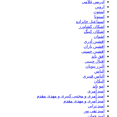
ادریس غلامی
اروین
استون
استونا
اسماعیل خانزاده
اشکان کشاورز
اشکان کینگ
اشوان
افشین آذری
افشین باران
افشین حسنی
افق باند
اقبال حبیبی
البرز نبویان
الیاس
الیاس قنبرى
الیکان
امو باند
امید آمری
امید آمری و مجتبی کبیری و مهدى مقدم
امید آمری و مهدی مقدم
امید ترابی
امید تقی پور
امید جهان