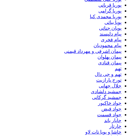
پوریا قربانی
پوریا گرامی
پوریا محمدی کیا
پویا بیاتی
پویان جناتی
پیام دلپسند
پیام فخری
پیام محمودیان
پیمان اشرفی و مهرداد قیمنی
پیمان پهلوان
پیمان قنادی
تهم
تهم و جی دال
تورج پارازیت
جلال جهانی
جمشید دلشادی
جمشید گرکانی
جواد خاکپور
جواد فیض
جواد قسمت
چاپار باند
چارتار
حاشا و پویا تات لاو