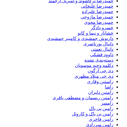
حمیدرضا ترکاشوند و امیریل ارجمند
حمیدرضا علیخانی
حمیدرضا علیزاده
حمیدرضا مازوچی
حمیدرضا محوی
خسرو دادگر
خشایار و نیما و کانو
داریوش جمشیدی و کامبیز جمشیدی
دانیال پورناصری
دانیال نعمتی
داوود فشکی
دسته‌بندی نشده
دکلمه وحید موسویان
دی جی آرگون
دی جی میلاد مظهری
راستین وقاری
راشا
رامتین دلیران
رامتین ریسمان و مصطفی باقری
رامسز
رامین بی باک
رامین بی باک و کاروئل
رامین فاخری
رامین میرزادی