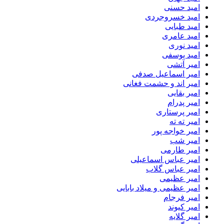
امید حسنی
امید خسروجردی
امید طبایی
امید عامری
امید نوری
امید یوسفی
امیر آتشی
امیر اسماعیل صدفی
امیر اند و حشمت فغانی
امیر بقایی
امیر پدرام
امیر پرستاری
امیر ته ته
امیر خواجه پور
امیر شب
امیر طارمی
امیر عباس اسماعیلی
امیر عباس گلاب
امیر عظیمی
امیر عظیمی و میلاد بابایی
امیر فرجام
امیر کیوند
امیر گلایه