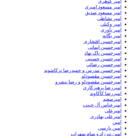
امیر گوهری
امیر مسعود امیری
امیر مسعود صدیق
امیر نشاطی
امیر وکیلی
امیر یاوری
امیر یگانه
امیرحسین افتخاری
امیرحسین ایمانی
امیرحسین پاک نهاد
امیرحسین حسینی
امیرحسین رضائی
امیرحسین مدرس و حمیدرضا ترکاشوند
امیرحسین مقصودلو
امیرحسین مقصودلو و رضا پیشرو
امیررضا پرهیزکاری
امیررضا کاکاوند
امیرسعید
امیرعباس آل حبیب
امیرعلی
امیرعلی بهادری
امین
امین پارسی
امین تیرزاد و سام سهراب