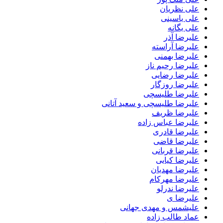
علی نظریان
علی یاسینی
علی یگانه
علیرضا آذر
علیرضا آراسته
علیرضا بهمنی
علیرضا رحیم ناز
علیرضا رضایی
علیرضا روزگار
علیرضا طلیسچی
علیرضا طلیسچی و سعید آتانی
علیرضا ظریف
علیرضا عباس زاده
علیرضا قادری
علیرضا قاضی
علیرضا قربانی
علیرضا کیایی
علیرضا مهدیان
علیرضا مهرکام
علیرضا ندرلو
علیرضا ی
علیشمس و مهدی جهانی
عماد طالب زاده