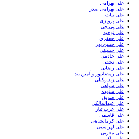
علی بهرامی
علی بهرامی صدر
علی بیات
علی پرویزی
علی پی جی
علی توحید
علی جعفری
علی حسن پور
علی حسینی
علی خادمی
علی دشتی
علی رضایی
علی رمضانپور و آمین بند
علی زند وکیلی
علی سپاهی
علی ستوده
علی صدیق
علی عبدالمالکی
علی عرب تبار
علی قاسمی
علی کرمانشاهی
علی لهراسبی
علی مغربی
علی ملک پور