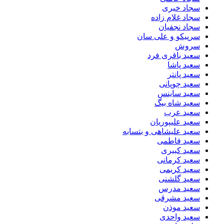
سجاد خیری
سجاد غلام زاده
سجاد نجفیان
سرپیکو و علی سان
سروش
سعید باقری فرد
سعید پاشا
سعید پانتر
سعید چوپانی
سعید ساینس
سعید شاه بیگ
سعید عرب
سعید علیپوریان
سعید علیشاهی و بتسابه
سعید فاطمی
سعید کبیری
سعید کرمانی
سعید کریمی
سعید گلشنی
سعید مدرس
سعید مشرقی
سعید موذن
سعید واحدی