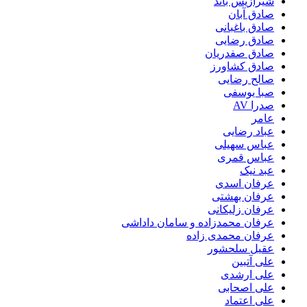
شیرازیس باند
صادق آبان
صادق باغبانی
صادق رضایی
صادق صفدریان
صادق کشاورز
صالح رضایی
صبا یوسفی
صدرا AV
عامر
عباد رضایی
عباس سهیلی
عباس قمری
عبد نیک
عرفان اسدی
عرفان بهشتی
عرفان زلیکانی
عرفان محمدزاده و سامان داداشی
عرفان محمدی زاده
عقیل سلحشور
علی آتبین
علی ارشدی
علی اصحابی
علی اعتماد