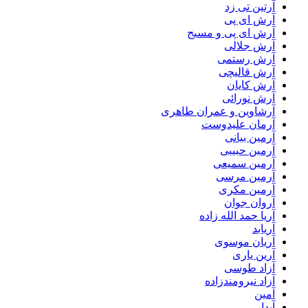
آرتین تی زد
آرش ای پی
آرش ای پی و مسیح
آرش جلالی
آرش رستمی
آرش قالیچی
آرش کایان
آرش نورائی
آرشاوین و عمران طاهری
آرمان علیدوست
آرمین بیانی
آرمین حبیبی
آرمین سمیعی
آرمین مرسی
آرمین مکری
آروان جوان
آریا حمد الله زاده
آریابد
آریان موسوی
آرین یاری
آزاد طوسی
آزاد نیرومندزاده
آمین
آیدار