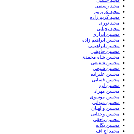
مجید خشتی
مجید رستمی
مجید عزیزپور
مجید کریم زاده
مجید نوری
مجید یحیایی
محسن ابراری
محسن ابراهیم زاده
محسن ابراهیمی
محسن چاوشی
محسن شاه محمدی
محسن شفیعی
محسن شیخی
محسن علیزاده
محسن فسایی
محسن لرد
محسن مهراد
محسن موسوی
محسن میدانی
محسن والهیان
محسن وجدانی
محسن یاحقی
محسن یگانه
محمد اچ اف