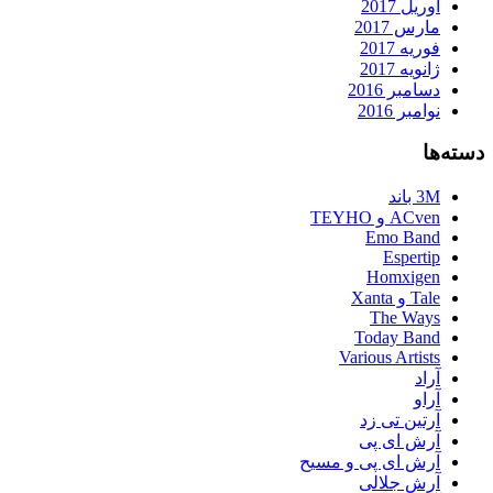
آوریل 2017
مارس 2017
فوریه 2017
ژانویه 2017
دسامبر 2016
نوامبر 2016
دسته‌ها
3M باند
ACven و TEYHO
Emo Band
Espertip
Homxigen
Tale و Xanta
The Ways
Today Band
Various Artists
آراد
آراو
آرتین تی زد
آرش ای پی
آرش ای پی و مسیح
آرش جلالی