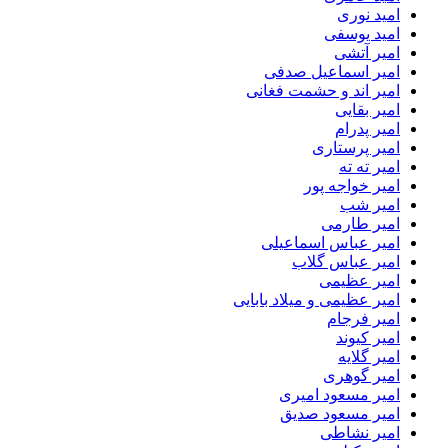
امید نوری
امید یوسفی
امیر آتشی
امیر اسماعیل صدفی
امیر اند و حشمت فغانی
امیر بقایی
امیر پدرام
امیر پرستاری
امیر ته ته
امیر خواجه پور
امیر شب
امیر طارمی
امیر عباس اسماعیلی
امیر عباس گلاب
امیر عظیمی
امیر عظیمی و میلاد بابایی
امیر فرجام
امیر کیوند
امیر گلایه
امیر گوهری
امیر مسعود امیری
امیر مسعود صدیق
امیر نشاطی