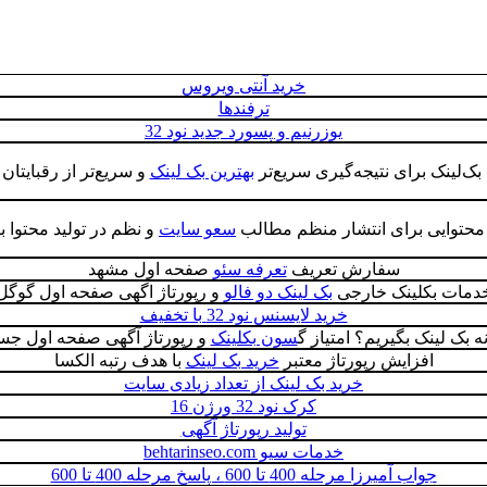
خرید آنتی ویروس
ترفندها
یوزرنیم و پسورد جدید نود 32
 بک‌لینک برای نتیجه‌گیری سریع‌تر
بهترین بک لینک
و سریع‌تر از رقبایتان 
م محتوایی برای انتشار منظم مطالب
سعو سایت
و نظم در تولید محتوا بر
سفارش تعریف
تعرفه سئو
صفحه اول مشهد
دمات بکلینک خارجی
بک لینک دو فالو
و رپورتاژ اگهی صفحه اول گوگل
خرید لایسنس نود 32 با تخفیف
 بک لینک بگیریم؟ امتیاز گ
سون بکلینک
و رپورتاژ آگهی صفحه اول جس
افزایش رپورتاژ معتبر
خرید بک لینک
با هدف رتبه الکسا
خرید بک لینک از تعداد زیادی سایت
کرک نود 32 ورژن 16
تولید رپورتاژ آگهی
خدمات سیو behtarinseo.com
جواب آمیرزا مرحله 400 تا 600 ، پاسخ مرحله 400 تا 600