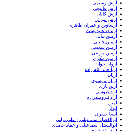
آرش رستمی
آرش قالیچی
آرش کایان
آرش نورائی
آرشاوین و عمران طاهری
آرمان علیدوست
آرمین بیانی
آرمین حبیبی
آرمین سمیعی
آرمین مرسی
آرمین مکری
آروان جوان
آریا حمد الله زاده
آریابد
آریان موسوی
آرین یاری
آزاد طوسی
آزاد نیرومندزاده
آمین
آیدار
آیسا حیدری
ابوالفضل اسماعیلی و علی براتی
ابوالفضل اسماعیلی و عماد حامدی
ابوذر قشقاوی