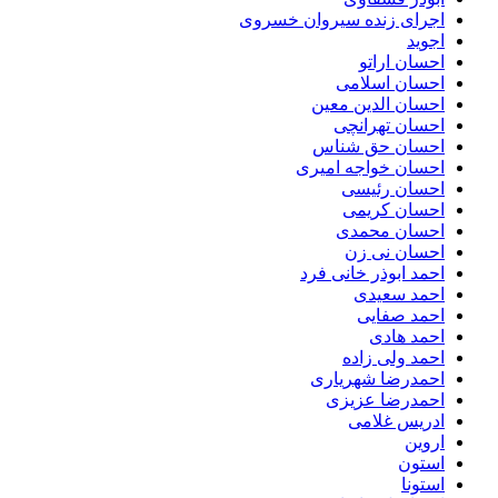
اجرای زنده سیروان خسروی
اجوید
احسان اراتو
احسان اسلامی
احسان الدین معین
احسان تهرانچی
احسان حق شناس
احسان خواجه امیری
احسان رئیسی
احسان کریمی
احسان محمدی
احسان نی زن
احمد ابوذر خانی فرد
احمد سعیدی
احمد صفایی
احمد هادی
احمد ولی زاده
احمدرضا شهریاری
احمدرضا عزیزی
ادریس غلامی
اروین
استون
استونا