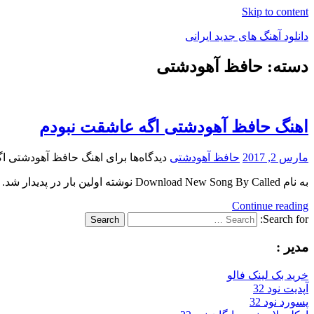
Skip to content
دانلود آهنگ های جدید ایرانی
دسته: حافظ آهودشتی
دانلود
فول
آلبوم
موزیک
اهنگ حافظ آهودشتی اگه عاشقت نبودم
مارس 2, 2017
حافظ آهودشتی
دیدگاه‌ها
برای اهنگ حافظ آهودشتی ا
به نام Download New Song By Called نوشته اولین بار در پدیدار شد.
Continue reading
Search for:
Search
مدیر :
خرید بک لینک فالو
آپدیت نود 32
پسورد نود 32