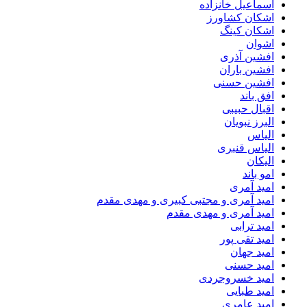
اسماعیل خانزاده
اشکان کشاورز
اشکان کینگ
اشوان
افشین آذری
افشین باران
افشین حسنی
افق باند
اقبال حبیبی
البرز نبویان
الیاس
الیاس قنبرى
الیکان
امو باند
امید آمری
امید آمری و مجتبی کبیری و مهدى مقدم
امید آمری و مهدی مقدم
امید ترابی
امید تقی پور
امید جهان
امید حسنی
امید خسروجردی
امید طبایی
امید عامری