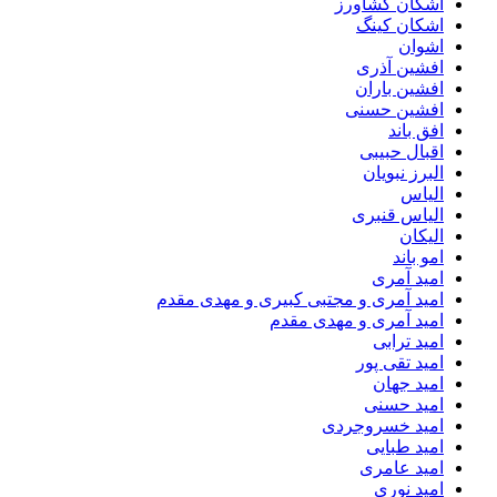
اشکان کشاورز
اشکان کینگ
اشوان
افشین آذری
افشین باران
افشین حسنی
افق باند
اقبال حبیبی
البرز نبویان
الیاس
الیاس قنبرى
الیکان
امو باند
امید آمری
امید آمری و مجتبی کبیری و مهدى مقدم
امید آمری و مهدی مقدم
امید ترابی
امید تقی پور
امید جهان
امید حسنی
امید خسروجردی
امید طبایی
امید عامری
امید نوری