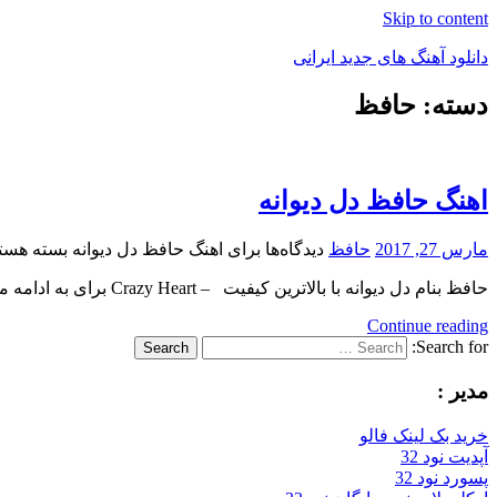
Skip to content
دانلود آهنگ های جدید ایرانی
دسته: حافظ
دانلود
فول
آلبوم
موزیک
اهنگ حافظ دل دیوانه
مارس 27, 2017
حافظ
دیدگاه‌ها
برای اهنگ حافظ دل دیوانه
بسته هستن
حافظ بنام دل دیوانه با بالاترین کیفیت – Crazy Heart برای به ادامه مطلب مراجعه کنید … بنام دل
Continue reading
Search for:
Search
مدیر :
خرید بک لینک فالو
آپدیت نود 32
پسورد نود 32