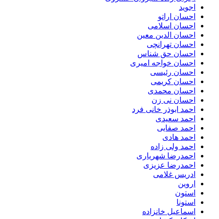
اجوید
احسان اراتو
احسان اسلامی
احسان الدین معین
احسان تهرانچی
احسان حق شناس
احسان خواجه امیری
احسان رئیسی
احسان کریمی
احسان محمدی
احسان نی زن
احمد ابوذر خانی فرد
احمد سعیدی
احمد صفایی
احمد هادی
احمد ولی زاده
احمدرضا شهریاری
احمدرضا عزیزی
ادریس غلامی
اروین
استون
استونا
اسماعیل خانزاده