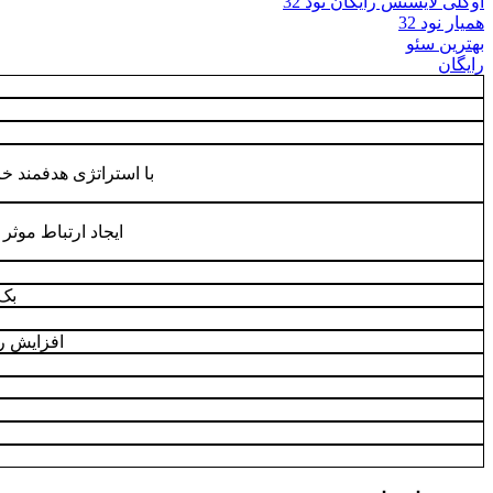
اوکلی لایسنس رایگان نود 32
همیار نود 32
بهترین سئو
رایگان
با استراتژی هدفمند خر
ایجاد ارتباط موثر 
بک 
افزایش ر