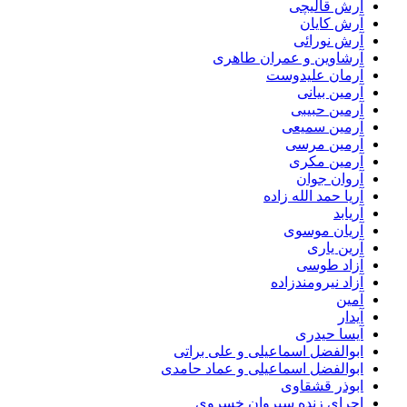
آرش قالیچی
آرش کایان
آرش نورائی
آرشاوین و عمران طاهری
آرمان علیدوست
آرمین بیانی
آرمین حبیبی
آرمین سمیعی
آرمین مرسی
آرمین مکری
آروان جوان
آریا حمد الله زاده
آریابد
آریان موسوی
آرین یاری
آزاد طوسی
آزاد نیرومندزاده
آمین
آیدار
آیسا حیدری
ابوالفضل اسماعیلی و علی براتی
ابوالفضل اسماعیلی و عماد حامدی
ابوذر قشقاوی
اجرای زنده سیروان خسروی