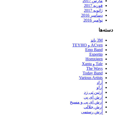
مارس 2017
فوریه 2017
ژانویه 2017
دسامبر 2016
نوامبر 2016
دسته‌ها
3M باند
ACven و TEYHO
Emo Band
Espertip
Homxigen
Tale و Xanta
The Ways
Today Band
Various Artists
آراد
آراو
آرتین تی زد
آرش ای پی
آرش ای پی و مسیح
آرش جلالی
آرش رستمی