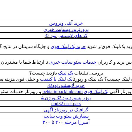
خرید آنتی ویروس
بروزترین وبسایت خبری
کد های لایسنس نود 32
ید بک‌لینک قوی‌تر شوید
خرید بک لینک قوی
و جایگاه سایتتان در نتایج 
بین برند و کاربران
خدمات سئو سایت خبری
تا ارتباط شما با مشتریان پ
بررسی تبلیغات
بک لینک
بازدید چیست؟
لینک چیست؟ بک لینک و رپورتا
بک لینک با کیفیت
و خیلی قوی هزینه سئ
خرید لایسنس نود32
پورتاژ اگهی
بک لینک قوی behtarinbacklink.com
و رپورتاژ خدمات سئو
یوزر پسورد نود 32 ورژن 4
nod32 user pass
گرافیک در رپورتاژ آگهی
سفارش سئو وب سایت
آمیرزا مرحله ۲۰۰ تا ۳۰۰