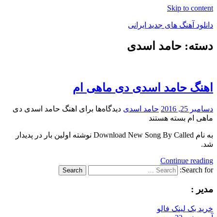
Skip to content
دانلود آهنگ های جدید ایرانی
دسته: حامد اسدی
دانلود
فول
آلبوم
موزیک
اهنگ حامد اسدی دی ماهی ام
دسامبر 25, 2016
حامد اسدی
دیدگاه‌ها
برای اهنگ حامد اسدی دی
ماهی ام
بسته هستند
به نام Download New Song By Called نوشته اولین بار در پدیدار
شد.
Continue reading
Search for:
Search
مدیر :
خرید بک لینک فالو