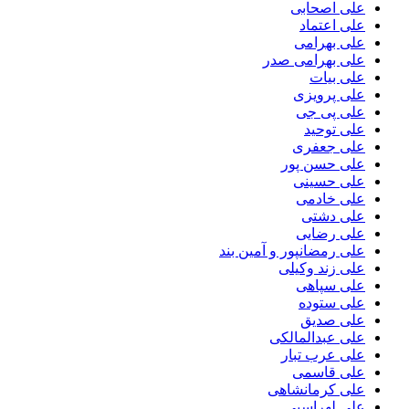
علی اصحابی
علی اعتماد
علی بهرامی
علی بهرامی صدر
علی بیات
علی پرویزی
علی پی جی
علی توحید
علی جعفری
علی حسن پور
علی حسینی
علی خادمی
علی دشتی
علی رضایی
علی رمضانپور و آمین بند
علی زند وکیلی
علی سپاهی
علی ستوده
علی صدیق
علی عبدالمالکی
علی عرب تبار
علی قاسمی
علی کرمانشاهی
علی لهراسبی