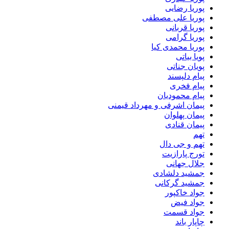
پوریا رضایی
پوریا علی مصطفی
پوریا قربانی
پوریا گرامی
پوریا محمدی کیا
پویا بیاتی
پویان جناتی
پیام دلپسند
پیام فخری
پیام محمودیان
پیمان اشرفی و مهرداد قیمنی
پیمان پهلوان
پیمان قنادی
تهم
تهم و جی دال
تورج پارازیت
جلال جهانی
جمشید دلشادی
جمشید گرکانی
جواد خاکپور
جواد فیض
جواد قسمت
چاپار باند