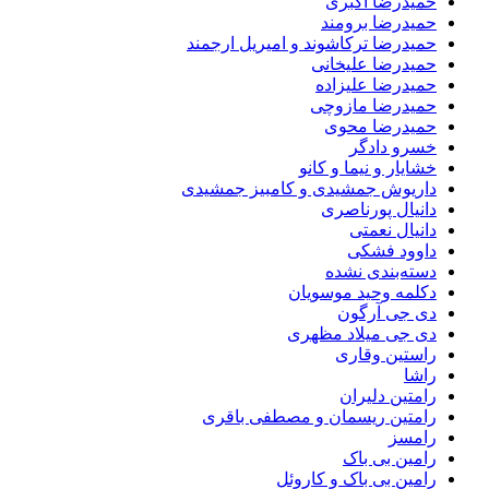
حمیدرضا اکبری
حمیدرضا برومند
حمیدرضا ترکاشوند و امیریل ارجمند
حمیدرضا علیخانی
حمیدرضا علیزاده
حمیدرضا مازوچی
حمیدرضا محوی
خسرو دادگر
خشایار و نیما و کانو
داریوش جمشیدی و کامبیز جمشیدی
دانیال پورناصری
دانیال نعمتی
داوود فشکی
دسته‌بندی نشده
دکلمه وحید موسویان
دی جی آرگون
دی جی میلاد مظهری
راستین وقاری
راشا
رامتین دلیران
رامتین ریسمان و مصطفی باقری
رامسز
رامین بی باک
رامین بی باک و کاروئل