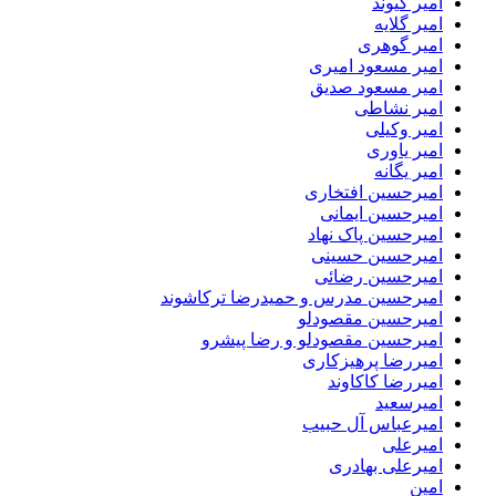
امیر کیوند
امیر گلایه
امیر گوهری
امیر مسعود امیری
امیر مسعود صدیق
امیر نشاطی
امیر وکیلی
امیر یاوری
امیر یگانه
امیرحسین افتخاری
امیرحسین ایمانی
امیرحسین پاک نهاد
امیرحسین حسینی
امیرحسین رضائی
امیرحسین مدرس و حمیدرضا ترکاشوند
امیرحسین مقصودلو
امیرحسین مقصودلو و رضا پیشرو
امیررضا پرهیزکاری
امیررضا کاکاوند
امیرسعید
امیرعباس آل حبیب
امیرعلی
امیرعلی بهادری
امین