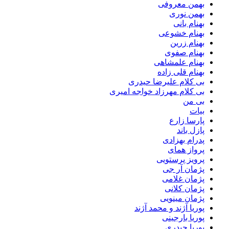
بهمن معروفی
بهمن نوری
بهنام بانی
بهنام خشوعی
بهنام زرین
بهنام صفوی
بهنام علمشاهی
بهنام قلی زاده
بی کلام علیرضا حیدری
بی کلام مهرزاد خواجه امیری
بی من
بیات
پارسا زارع
پازل باند
پدرام بهزادی
پرواز همای
پرویز پرستویی
پژمان آر جی
پژمان غلامی
پژمان کلانی
پژمان مینویی
پوریا آژند و محمد آژند
پوریا بارجینی
پوریا حیدری