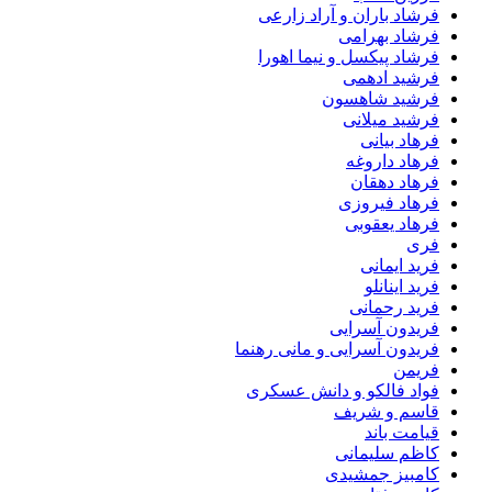
فرشاد باران و آراد زارعی
فرشاد بهرامی
فرشاد پیکسل و نیما اهورا
فرشید ادهمی
فرشید شاهسون
فرشید میلانی
فرهاد بیانی
فرهاد داروغه
فرهاد دهقان
فرهاد فیروزی
فرهاد یعقوبی
فری
فرید ایمانی
فرید اینانلو
فرید رحمانی
فریدون آسرایی
فریدون آسرایی و مانی رهنما
فریمن
فواد فالکو و دانش عسکری
قاسم و شریف
قیامت باند
کاظم سلیمانی
کامبیز جمشیدی