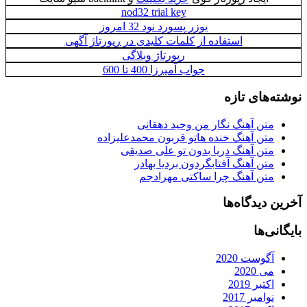
nod32 trial key
یوزر پسورد نود 32 امروز
استفاده از کلمات کلیدی در رپورتاژ آگهی
رپورتاژ وبلاگی
جواب آمیرزا 400 تا 600
نوشته‌های تازه
متن آهنگ نگار من وحید دهقانی
متن آهنگ خنده هاتو قربون محمدعلیزاده
متن آهنگ دریا بدون تو علی صدیقی
متن آهنگ آفتابگردون بردیا بهادر
متن آهنگ چرا ساکتی مهرادجم
آخرین دیدگاه‌ها
بایگانی‌ها
آگوست 2020
می 2020
اکتبر 2019
نوامبر 2017