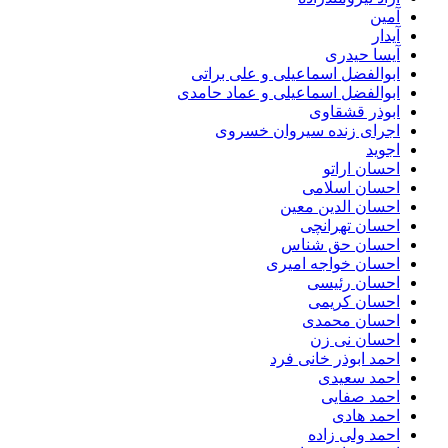
آمین
آیدار
آیسا حیدری
ابوالفضل اسماعیلی و علی براتی
ابوالفضل اسماعیلی و عماد حامدی
ابوذر قشقاوی
اجرای زنده سیروان خسروی
اجوید
احسان اراتو
احسان اسلامی
احسان الدین معین
احسان تهرانچی
احسان حق شناس
احسان خواجه امیری
احسان رئیسی
احسان کریمی
احسان محمدی
احسان نی زن
احمد ابوذر خانی فرد
احمد سعیدی
احمد صفایی
احمد هادی
احمد ولی زاده