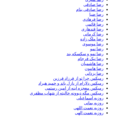
رضا صادقی
رضا صادقی بنام
رضا ضیا
رضا فرهادی
رضا قائمی
رضا قندهاری
رضا کرمانی
رضا ملک زاده
رضا موسوی
رضا نمو
رضا نمو و سکسکه بند
رضا نیک فرجام
رضا هاشمیان
رضا هامون
رضا یزدانی
رمیکس چرا تو از فرزاد فرزین
رمیکس دلارام از پازل باند و حمید هیراد
رمیکس معجزه اینه از امین رستمی
رمیکس مگه دیوونه حالیته از شهاب مظفری
روزبه اسماعیلی
روزبه بمانی
روزبه نعمت اللهی
روزبه نعمت الهی