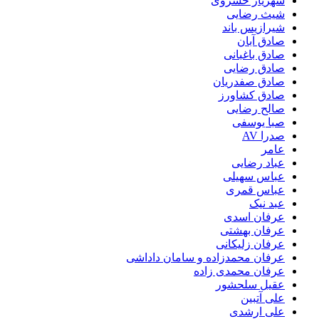
شهریار خسروی
شیث رضایی
شیرازیس باند
صادق آبان
صادق باغبانی
صادق رضایی
صادق صفدریان
صادق کشاورز
صالح رضایی
صبا یوسفی
صدرا AV
عامر
عباد رضایی
عباس سهیلی
عباس قمری
عبد نیک
عرفان اسدی
عرفان بهشتی
عرفان زلیکانی
عرفان محمدزاده و سامان داداشی
عرفان محمدی زاده
عقیل سلحشور
علی آتبین
علی ارشدی