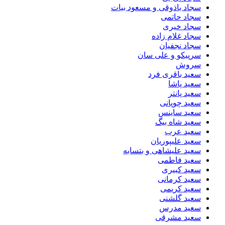
سجاد باذوقی و مسعود بیات
سجاد حاتمی
سجاد خیری
سجاد غلام زاده
سجاد نجفیان
سرپیکو و علی سان
سروش
سعید باقری فرد
سعید پاشا
سعید پانتر
سعید چوپانی
سعید ساینس
سعید شاه بیگ
سعید عرب
سعید علیپوریان
سعید علیشاهی و بتسابه
سعید فاطمی
سعید کبیری
سعید کرمانی
سعید کریمی
سعید گلشنی
سعید مدرس
سعید مشرقی