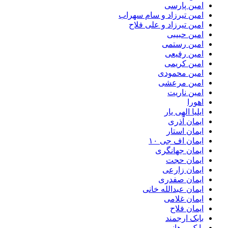
امین پارسی
امین تیرزاد و سام سهراب
امین تیرزاد و علی فلاح
امین حبیبی
امین رستمی
امین رفیعی
امین کریمی
امین محمودی
امین مرعشی
امین ناریت
اهورا
ایلیا الهی یار
ایمان آذری
ایمان استار
ایمان اف جی ۱۰
ایمان جهانگری
ایمان حجت
ایمان زارعی
ایمان صفدری
ایمان عبدالله خانی
ایمان غلامی
ایمان فلاح
بابک ارجمند
بابک برهانی