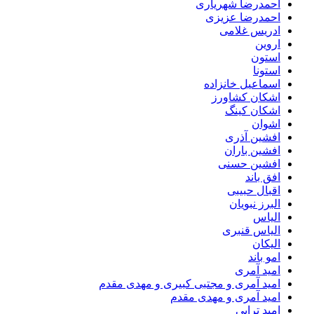
احمدرضا شهریاری
احمدرضا عزیزی
ادریس غلامی
اروین
استون
استونا
اسماعیل خانزاده
اشکان کشاورز
اشکان کینگ
اشوان
افشین آذری
افشین باران
افشین حسنی
افق باند
اقبال حبیبی
البرز نبویان
الیاس
الیاس قنبرى
الیکان
امو باند
امید آمری
امید آمری و مجتبی کبیری و مهدى مقدم
امید آمری و مهدی مقدم
امید ترابی