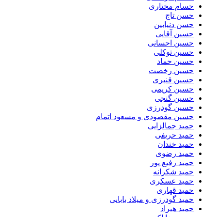
حسام مختاری
حسن تاج
حسن دنیابین
حسین آقایی
حسین احسانی
حسین توکلی
حسین حماد
حسین رخصت
حسین قنبری
حسین کریمی
حسین گنجی
حسین گودرزی
حسین مقصودی و مسعود اتمام
حمید جمالزایی
حمید حریفی
حمید خندان
حمید رضوی
حمید رفیع پور
حمید شکرانه
حمید عسکری
حمید قهاری
حمید گودرزی و میلاد بابایی
حمید هیراد