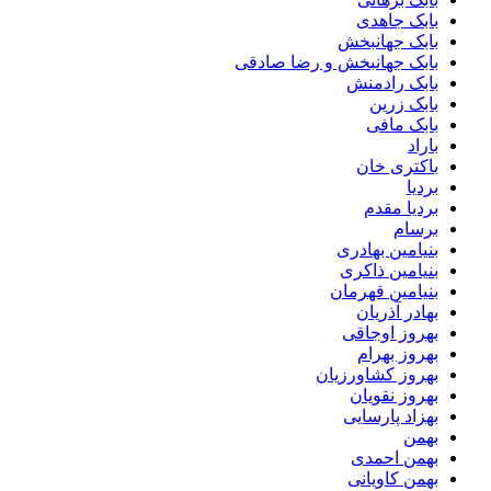
بابک جاهدی
بابک جهانبخش
بابک جهانبخش و رضا صادقی
بابک رادمنش
بابک زرین
بابک مافی
باراد
باکتری خان
بردیا
بردیا مقدم
برسام
بنیامین بهادری
بنیامین ذاکری
بنیامین قهرمان
بهادر آذریان
بهروز اوجاقی
بهروز بهرام
بهروز کشاورزیان
بهروز نقویان
بهزاد پارسایی
بهمن
بهمن احمدی
بهمن کاویانی