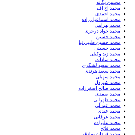
محسن یگانه
محمد اچ اف
محمد احمدی
محمد اسماعیل زاده
محمد بهرامی
محمد جواد درجزی
محمد حسین
محمد حسین طیبی نیا
محمد حسینی
محمد زند وکیلی
محمد سادات
محمد سعید لشگری
محمد سعید هرندی
محمد سهیلی
​محمد شیردل
محمد صالح اصغرزاده
محمد صمدی
محمد ظهرابی
محمد عبدالی
محمد عبدی
محمد عرفانی
محمد علیزاده
محمد فاتح
محمد فرزان صادقی