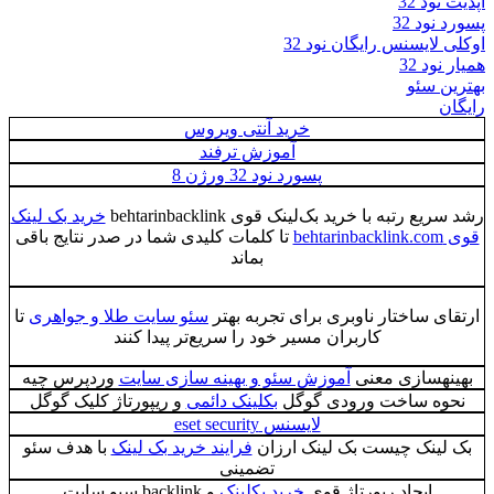
آپدیت نود 32
پسورد نود 32
اوکلی لایسنس رایگان نود 32
همیار نود 32
بهترین سئو
رایگان
خرید آنتی ویروس
آموزش ترفند
پسورد نود 32 ورژن 8
رشد سریع رتبه با خرید بک‌لینک قوی behtarinbacklink
خرید بک لینک
قوی behtarinbacklink.com
تا کلمات کلیدی شما در صدر نتایج باقی
بماند
ارتقای ساختار ناوبری برای تجربه بهتر
سئو سایت طلا و جواهری
تا
کاربران مسیر خود را سریع‌تر پیدا کنند
بهینهسازی معنی
آموزش سئو و بهینه سازی سایت
وردپرس چیه
نحوه ساخت ورودی گوگل
بکلینک دائمی
و ریپورتاژ کلیک گوگل
لایسنس eset security
بک لینک چیست بک لینک ارزان
فرایند خرید بک لینک
با هدف سئو
تضمینی
ایجاد رپورتاژ قوی
خرید بکلینک
و backlink سیو سایت