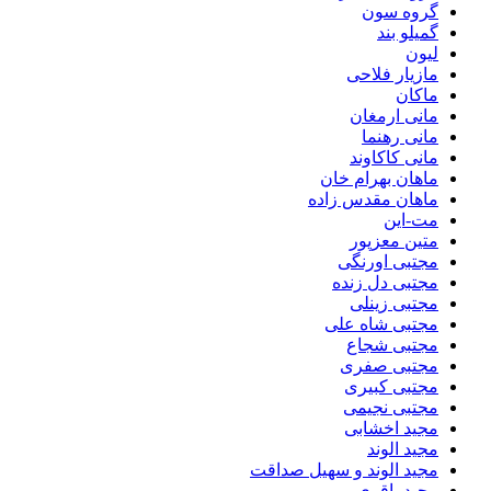
گروه سون
گمیلو بند
لیون
مازیار فلاحی
ماکان
مانی ارمغان
مانی رهنما
مانی کاکاوند
ماهان بهرام خان
ماهان مقدس زاده
مت-این
متین معزپور
مجتبی اورنگی
مجتبی دل زنده
مجتبی زینلی
مجتبی شاه علی
مجتبی شجاع
مجتبی صفری
مجتبی کبیری
مجتبی نجیمی
مجید اخشابی
مجید الوند‎
مجید الوند و سهیل صداقت
مجید باقری