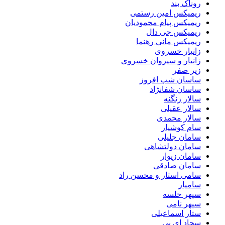
روناک بند
ریمیکس امین رستمی
ریمیکس پیام محمودیان
ریمیکس جی دال
ریمیکس مانی رهنما
زانیار خسروی
زانیار و سیروان خسروی
زیر صفر
ساسان شب افروز
ساسان شفانژاد
سالار زنگنه
سالار عقیلی
سالار محمدی
سام کوشیار
سامان جلیلی
سامان دولتشاهی
سامان زیوار
سامان صادقی
سامی استار و محسن راد
سامیار
سپهر خلسه
سپهر نامی
ستار اسماعیلی
سجاد ای بی