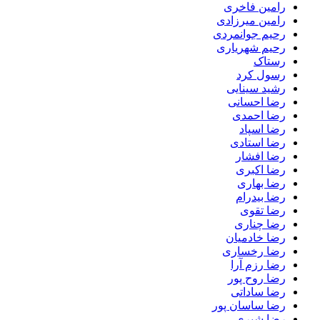
رامین فاخری
رامین میرزادی
رحیم جوانمردی
رحیم شهریاری
رستاک
رسول کرد
رشید سینایی
رضا احسانی
رضا احمدی
رضا اسپاد
رضا استادی
رضا افشار
رضا اکبری
رضا بهاری
رضا بیدرام
رضا تقوی
رضا چناری
رضا خادمیان
رضا رخساری
رضا رزم آرا
رضا روح پور
رضا ساداتی
رضا ساسان پور
رضا شیری