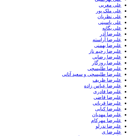
علی مغربی
علی ملک پور
علی نظریان
علی یاسینی
علی یگانه
علیرضا آذر
علیرضا آراسته
علیرضا بهمنی
علیرضا رحیم ناز
علیرضا رضایی
علیرضا روزگار
علیرضا طلیسچی
علیرضا طلیسچی و سعید آتانی
علیرضا ظریف
علیرضا عباس زاده
علیرضا قادری
علیرضا قاضی
علیرضا قربانی
علیرضا کیایی
علیرضا مهدیان
علیرضا مهرکام
علیرضا ندرلو
علیرضا ی