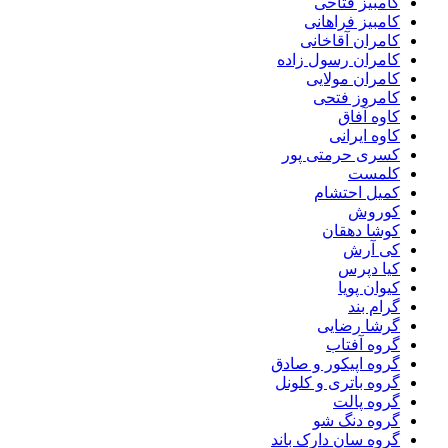
کامبیز فتاحی
کامبیز فراهانی
کامران آقاخانی
کامران رسول زاده
کامران مولایی
کامروز فتحی
کاوه آفاق
کاوه ایرانی
کسری حرمتی پور
کلمست
کمیل احتشام
کوروش
کوشا دهقان
کی آرش
کیا دپرس
کیوان پویا
گرام بند
گرشا رضایی
گروه آفتاب
گروه اپیکور و صادق
گروه باتری و کلونل
گروه پالت
گروه دنگ شو
گروه سان دارک باند