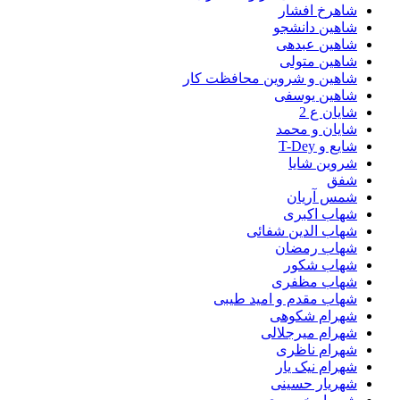
شاهرخ افشار
شاهین دانشجو
شاهین عبدهی
شاهین متولی
شاهین و شروین محافظت کار
شاهین یوسفی
شایان ع 2
شایان و محمد
شایع و T-Dey
شروین شایا
شفق
شمس آریان
شهاب اکبری
شهاب الدین شفائی
شهاب رمضان
شهاب شکور
شهاب مظفری
شهاب مقدم و امید طیبی
شهرام شکوهی
شهرام میرجلالی
شهرام ناظری
شهرام نیک یار
شهریار حسینی