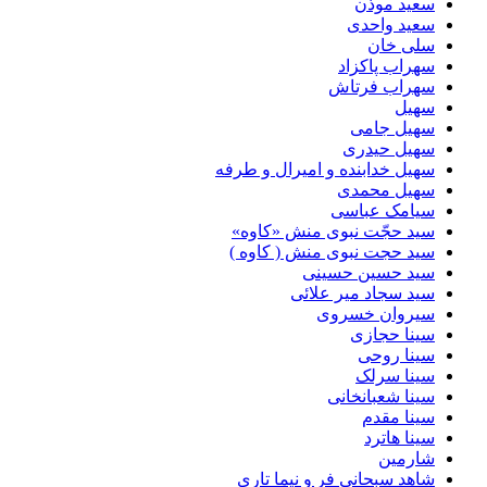
سعید موذن
سعید واحدی
سلی خان
سهراب پاکزاد
سهراب فرتاش
سهیل
سهیل جامی
سهیل حیدری
سهیل خدابنده و امیرال و طرفه
سهیل محمدی
سیامک عباسی
سید حجّت نبوی منش «کاوه»
سید حجت نبوی منش ( کاوه )
سید حسین حسینى
سید سجاد میر علائی
سیروان خسروی
سینا حجازی
سینا روحی
سینا سرلک
سینا شعبانخانی
سینا مقدم
سینا هاترد
شارمین
شاهد سبحانی فر و نیما تاری