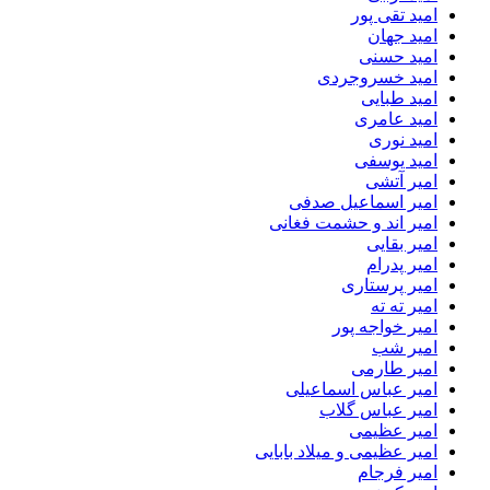
امید تقی پور
امید جهان
امید حسنی
امید خسروجردی
امید طبایی
امید عامری
امید نوری
امید یوسفی
امیر آتشی
امیر اسماعیل صدفی
امیر اند و حشمت فغانی
امیر بقایی
امیر پدرام
امیر پرستاری
امیر ته ته
امیر خواجه پور
امیر شب
امیر طارمی
امیر عباس اسماعیلی
امیر عباس گلاب
امیر عظیمی
امیر عظیمی و میلاد بابایی
امیر فرجام