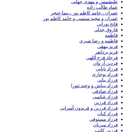
علیشمس و مهدی جهانی
عماد طالب زاده
عمران ، حامد کاظم پور ، نیما حنجر
عمران و مجید سنسی و حامد کاظم پور
فاتح نورایی
فاروق جدلی
فاطمه
فاطمه و رضا شیری
فربد بیهقی
فربد یزدانفر
فرجاد فرج اللهی
فردین آر وان
فرزاد بابایی
فرزاد بوجاری
فرزاد بیانی
فرزاد بیباش و وحید تتورا
فرزاد صادقی
فرزاد عباسی
فرزاد فرزین
فرزاد فرزین و فریدون آسرایی
فرزاد کیان
فرزاد مستوفی
فرزاد میریان
فرزین کاتب