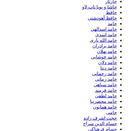
چارتار
حاشا و پویا تات لاو
حافظ
حافظ آهودشتی
حامد
حامد اسدالهی
حامد اسدی
حامد الله یاری
حامد برادران
حامد پهلان
حامد خوشابی
حامد دلان
حامد دنتا
حامد رحمانی
حامد زمانی
حامد سیاهی
حامد فرمند
حامد لطفی
حامد محضرنیا
حامد همایون
حامی
حجت اشرف زاده
حسام الدین سراج
حسام فرهناکی