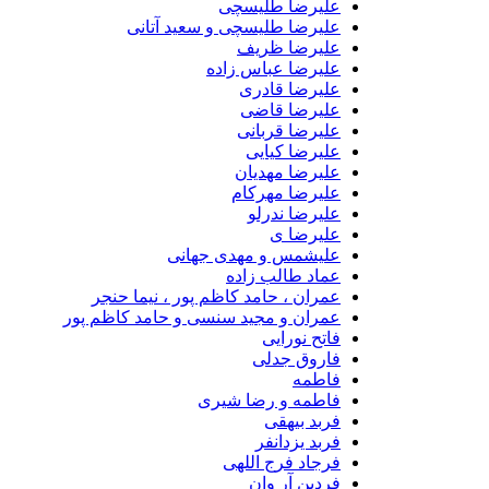
علیرضا طلیسچی
علیرضا طلیسچی و سعید آتانی
علیرضا ظریف
علیرضا عباس زاده
علیرضا قادری
علیرضا قاضی
علیرضا قربانی
علیرضا کیایی
علیرضا مهدیان
علیرضا مهرکام
علیرضا ندرلو
علیرضا ی
علیشمس و مهدی جهانی
عماد طالب زاده
عمران ، حامد کاظم پور ، نیما حنجر
عمران و مجید سنسی و حامد کاظم پور
فاتح نورایی
فاروق جدلی
فاطمه
فاطمه و رضا شیری
فربد بیهقی
فربد یزدانفر
فرجاد فرج اللهی
فردین آر وان