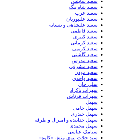
سعید ساینس
سعید شاه بیگ
سعید عرب
سعید علیپوریان
سعید علیشاهی و بتسابه
سعید فاطمی
سعید کبیری
سعید کرمانی
سعید کریمی
سعید گلشنی
سعید مدرس
سعید مشرقی
سعید موذن
سعید واحدی
سلی خان
سهراب پاکزاد
سهراب فرتاش
سهیل
سهیل جامی
سهیل حیدری
سهیل خدابنده و امیرال و طرفه
سهیل محمدی
سیامک عباسی
سید حجّت نبوی منش «کاوه»