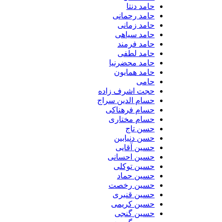
حامد دنتا
حامد رحمانی
حامد زمانی
حامد سیاهی
حامد فرمند
حامد لطفی
حامد محضرنیا
حامد همایون
حامی
حجت اشرف زاده
حسام الدین سراج
حسام فرهناکی
حسام مختاری
حسن تاج
حسن دنیابین
حسین آقایی
حسین احسانی
حسین توکلی
حسین حماد
حسین رخصت
حسین قنبری
حسین کریمی
حسین گنجی