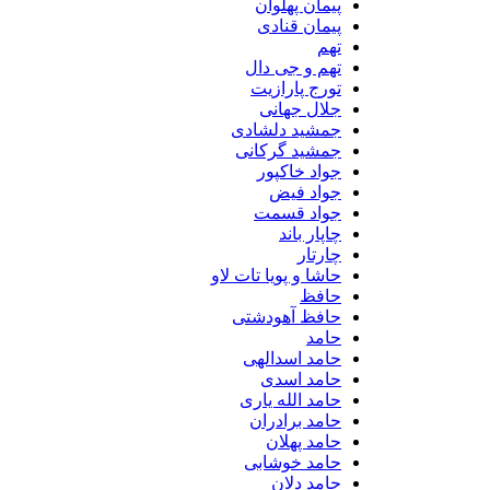
پیمان پهلوان
پیمان قنادی
تهم
تهم و جی دال
تورج پارازیت
جلال جهانی
جمشید دلشادی
جمشید گرکانی
جواد خاکپور
جواد فیض
جواد قسمت
چاپار باند
چارتار
حاشا و پویا تات لاو
حافظ
حافظ آهودشتی
حامد
حامد اسدالهی
حامد اسدی
حامد الله یاری
حامد برادران
حامد پهلان
حامد خوشابی
حامد دلان