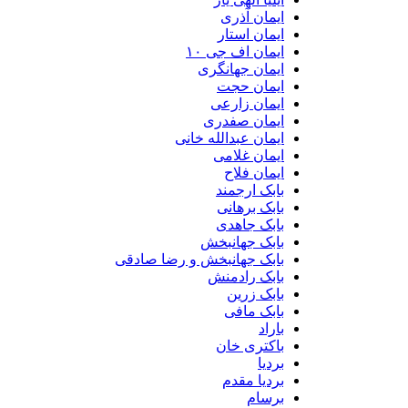
ایمان آذری
ایمان استار
ایمان اف جی ۱۰
ایمان جهانگری
ایمان حجت
ایمان زارعی
ایمان صفدری
ایمان عبدالله خانی
ایمان غلامی
ایمان فلاح
بابک ارجمند
بابک برهانی
بابک جاهدی
بابک جهانبخش
بابک جهانبخش و رضا صادقی
بابک رادمنش
بابک زرین
بابک مافی
باراد
باکتری خان
بردیا
بردیا مقدم
برسام