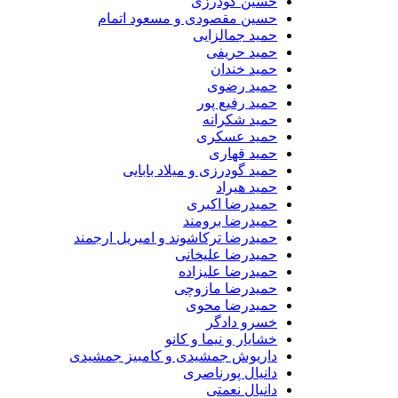
حسین گودرزی
حسین مقصودی و مسعود اتمام
حمید جمالزایی
حمید حریفی
حمید خندان
حمید رضوی
حمید رفیع پور
حمید شکرانه
حمید عسکری
حمید قهاری
حمید گودرزی و میلاد بابایی
حمید هیراد
حمیدرضا اکبری
حمیدرضا برومند
حمیدرضا ترکاشوند و امیریل ارجمند
حمیدرضا علیخانی
حمیدرضا علیزاده
حمیدرضا مازوچی
حمیدرضا محوی
خسرو دادگر
خشایار و نیما و کانو
داریوش جمشیدی و کامبیز جمشیدی
دانیال پورناصری
دانیال نعمتی