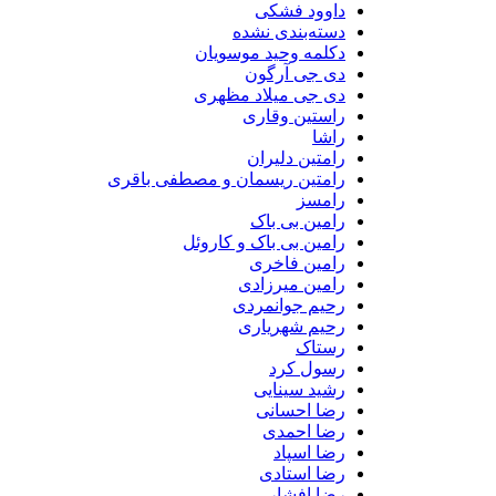
داوود فشکی
دسته‌بندی نشده
دکلمه وحید موسویان
دی جی آرگون
دی جی میلاد مظهری
راستین وقاری
راشا
رامتین دلیران
رامتین ریسمان و مصطفی باقری
رامسز
رامین بی باک
رامین بی باک و کاروئل
رامین فاخری
رامین میرزادی
رحیم جوانمردی
رحیم شهریاری
رستاک
رسول کرد
رشید سینایی
رضا احسانی
رضا احمدی
رضا اسپاد
رضا استادی
رضا افشار