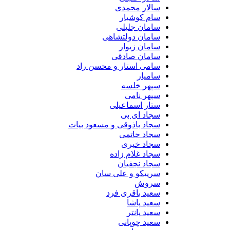
سالار محمدی
سام کوشیار
سامان جلیلی
سامان دولتشاهی
سامان زیوار
سامان صادقی
سامی استار و محسن راد
سامیار
سپهر خلسه
سپهر نامی
ستار اسماعیلی
سجاد ای بی
سجاد باذوقی و مسعود بیات
سجاد حاتمی
سجاد خیری
سجاد غلام زاده
سجاد نجفیان
سرپیکو و علی سان
سروش
سعید باقری فرد
سعید پاشا
سعید پانتر
سعید چوپانی