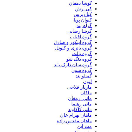
کوشا دهقان
کی آرش
کیا دپرس
کیوان پویا
گرام بند
گرشا رضایی
گروه آفتاب
گروه اپیکور و صادق
گروه باتری و کلونل
گروه پالت
گروه دنگ شو
گروه سان دارک باند
گروه سون
گمیلو بند
لیون
مازیار فلاحی
ماکان
مانی ارمغان
مانی رهنما
مانی کاکاوند
ماهان بهرام خان
ماهان مقدس زاده
مت-این
متین معزپور