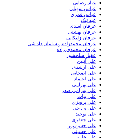
عباد رضایی
عباس سهیلی
عباس قمری
عبد نیک
عرفان اسدی
عرفان بهشتی
عرفان زلیکانی
عرفان محمدزاده و سامان داداشی
عرفان محمدی زاده
عقیل سلحشور
علی آتبین
علی ارشدی
علی اصحابی
علی اعتماد
علی بهرامی
علی بهرامی صدر
علی بیات
علی پرویزی
علی پی جی
علی توحید
علی جعفری
علی حسن پور
علی حسینی
علی خادمی