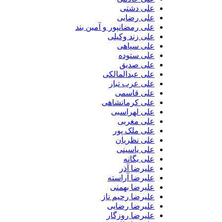
علی دشتی
علی رضایی
علی رمضانپور و آمین بند
علی زند وکیلی
علی سپاهی
علی ستوده
علی صدیق
علی عبدالمالکی
علی عرب تبار
علی قاسمی
علی کرمانشاهی
علی لهراسبی
علی مغربی
علی ملک پور
علی نظریان
علی یاسینی
علی یگانه
علیرضا آذر
علیرضا آراسته
علیرضا بهمنی
علیرضا رحیم ناز
علیرضا رضایی
علیرضا روزگار