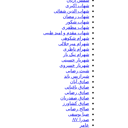
شمس آریان
شهاب اکبری
شهاب الدین شفائی
شهاب رمضان
شهاب شکور
شهاب مظفری
شهاب مقدم و امید طیبی
شهرام شکوهی
شهرام میرجلالی
شهرام ناظری
شهرام نیک یار
شهریار حسینی
شهریار خسروی
شیث رضایی
شیرازیس باند
صادق آبان
صادق باغبانی
صادق رضایی
صادق صفدریان
صادق کشاورز
صالح رضایی
صبا یوسفی
صدرا AV
عامر