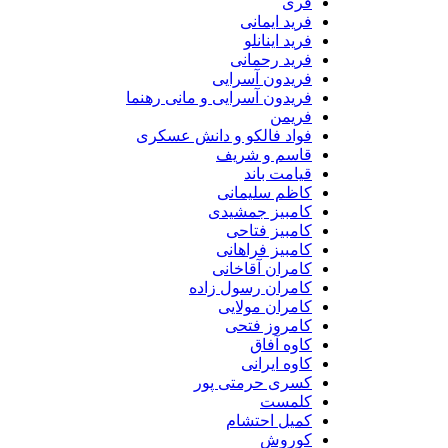
فری
فرید ایمانی
فرید اینانلو
فرید رحمانی
فریدون آسرایی
فریدون آسرایی و مانی رهنما
فریمن
فواد فالکو و دانش عسکری
قاسم و شریف
قیامت باند
کاظم سلیمانی
کامبیز جمشیدی
کامبیز فتاحی
کامبیز فراهانی
کامران آقاخانی
کامران رسول زاده
کامران مولایی
کامروز فتحی
کاوه آفاق
کاوه ایرانی
کسری حرمتی پور
کلمست
کمیل احتشام
کوروش