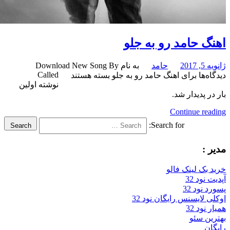
 حامد رو به جلو
201
حامد
به نام Download New Song By
Called
‌ها
برای اهنگ حامد رو به جلو
بسته هستند
نوشته اولین
 پدیدار شد.
Continue re
Search for:
Search
:
بک لینک فالو
ود 32
نود 32
 لایسنس رایگان نود 32
ود 32
ن سئو
ن