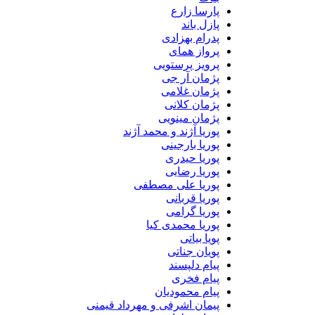
پارسا زارع
پازل باند
پدرام بهزادی
پرواز همای
پرویز پرستویی
پژمان آر جی
پژمان غلامی
پژمان کلانی
پژمان مینویی
پوریا آژند و محمد آژند
پوریا بارجینی
پوریا حیدری
پوریا رضایی
پوریا علی مصطفی
پوریا قربانی
پوریا گرامی
پوریا محمدی کیا
پویا بیاتی
پویان جناتی
پیام دلپسند
پیام فخری
پیام محمودیان
پیمان اشرفی و مهرداد قیمنی