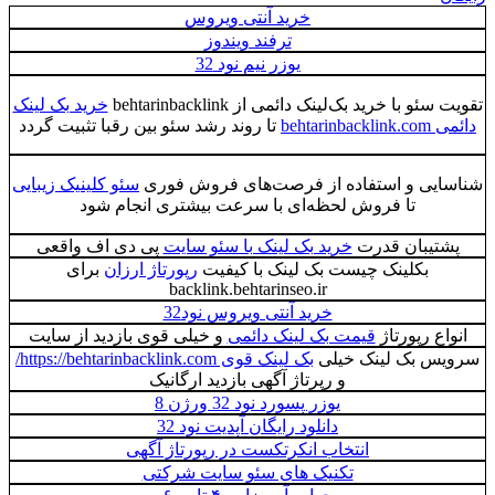
خرید آنتی ویروس
ترفند ویندوز
یوزر نیم نود 32
ئو با خرید بک‌لینک دائمی از behtarinbacklink
خرید بک لینک
behtarinbac
تا روند رشد سئو بین رقبا تثبیت گردد
ایی و استفاده از فرصت‌های فروش فوری
سئو کلینیک زیبایی
تا فروش لحظه‌ای با سرعت بیشتری انجام شود
شتیبان قدرت
خرید بک لینک با سئو سایت
پی دی اف واقعی
بکلینک چیست بک لینک با کیفیت
رپورتاژ ارزان
برای
backlink.behtarinseo.ir
خرید آنتی ویروس نود32
اع رپورتاژ
قیمت بک لینک دائمی
و خیلی قوی بازدید از سایت
س بک لینک خیلی
بک لینک قوی https://behtarinbacklink.com/
و رپرتاژ آگهی بازدید ارگانیک
یوزر پسورد نود 32 ورژن 8
دانلود رایگان آپدیت نود 32
انتخاب انکرتکست در رپورتاژ آگهی
تکنیک های سئو سایت شرکتی