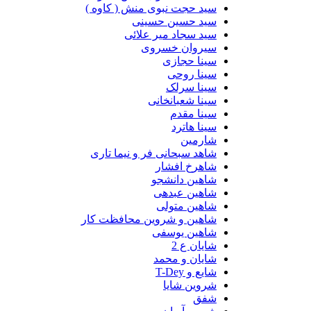
سید حجت نبوی منش ( کاوه )
سید حسین حسینى
سید سجاد میر علائی
سیروان خسروی
سینا حجازی
سینا روحی
سینا سرلک
سینا شعبانخانی
سینا مقدم
سینا هاترد
شارمین
شاهد سبحانی فر و نیما تاری
شاهرخ افشار
شاهین دانشجو
شاهین عبدهی
شاهین متولی
شاهین و شروین محافظت کار
شاهین یوسفی
شایان ع 2
شایان و محمد
شایع و T-Dey
شروین شایا
شفق