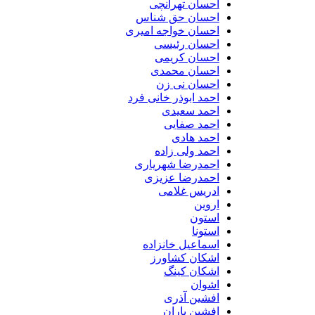
احسان تهرانچی
احسان حق شناس
احسان خواجه امیری
احسان رئیسی
احسان کریمی
احسان محمدی
احسان نی زن
احمد ابوذر خانی فرد
احمد سعیدی
احمد صفایی
احمد هادی
احمد ولی زاده
احمدرضا شهریاری
احمدرضا عزیزی
ادریس غلامی
اروین
استون
استونا
اسماعیل خانزاده
اشکان کشاورز
اشکان کینگ
اشوان
افشین آذری
افشین باران