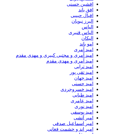
افشین حسنی
افق باند
اقبال حبیبی
البرز نبویان
الیاس
الیاس قنبرى
الیکان
امو باند
امید آمری
امید آمری و مجتبی کبیری و مهدى مقدم
امید آمری و مهدی مقدم
امید ترابی
امید تقی پور
امید جهان
امید حسنی
امید خسروجردی
امید طبایی
امید عامری
امید نوری
امید یوسفی
امیر آتشی
امیر اسماعیل صدفی
امیر اند و حشمت فغانی