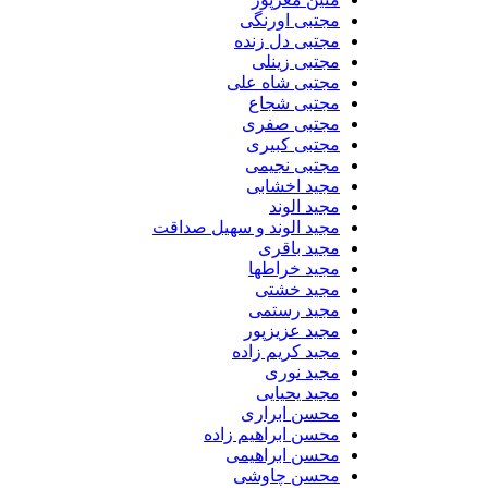
مجتبی اورنگی
مجتبی دل زنده
مجتبی زینلی
مجتبی شاه علی
مجتبی شجاع
مجتبی صفری
مجتبی کبیری
مجتبی نجیمی
مجید اخشابی
مجید الوند‎
مجید الوند و سهیل صداقت
مجید باقری
مجید خراطها
مجید خشتی
مجید رستمی
مجید عزیزپور
مجید کریم زاده
مجید نوری
مجید یحیایی
محسن ابراری
محسن ابراهیم زاده
محسن ابراهیمی
محسن چاوشی