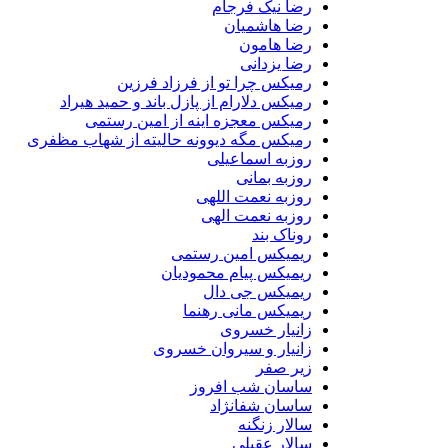
رضا نیک فرجام
رضا هاشمیان
رضا هامون
رضا یزدانی
رمیکس چرا تو از فرزاد فرزین
رمیکس دلارام از پازل باند و حمید هیراد
رمیکس معجزه اینه از امین رستمی
رمیکس مگه دیوونه حالیته از شهاب مظفری
روزبه اسماعیلی
روزبه بمانی
روزبه نعمت اللهی
روزبه نعمت الهی
روناک بند
ریمیکس امین رستمی
ریمیکس پیام محمودیان
ریمیکس جی دال
ریمیکس مانی رهنما
زانیار خسروی
زانیار و سیروان خسروی
زیر صفر
ساسان شب افروز
ساسان شفانژاد
سالار زنگنه
سالار عقیلی