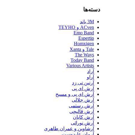
دسته‌ها
3M باند
ACven و TEYHO
Emo Band
Espertip
Homxigen
Tale و Xanta
The Ways
Today Band
Various Artists
آراد
آراو
آرتین تی زد
آرش ای پی
آرش ای پی و مسیح
آرش جلالی
آرش رستمی
آرش قالیچی
آرش کایان
آرش نورائی
آرشاوین و عمران طاهری
آرمان علیدوست