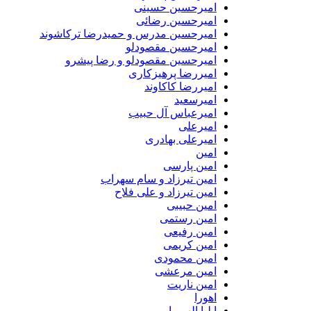
امیرحسین حسینی
امیرحسین رضائی
امیرحسین مدرس و حمیدرضا ترکاشوند
امیرحسین مقصودلو
امیرحسین مقصودلو و رضا پیشرو
امیررضا پرهیزکاری
امیررضا کاکاوند
امیرسعید
امیرعباس آل حبیب
امیرعلی
امیرعلی بهادری
امین
امین پارسی
امین تیرزاد و سام سهراب
امین تیرزاد و علی فلاح
امین حبیبی
امین رستمی
امین رفیعی
امین کریمی
امین محمودی
امین مرعشی
امین ناریت
اهورا
ایلیا الهی یار