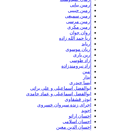
آرمین بیانی
آرمین حبیبی
آرمین سمیعی
آرمین مرسی
آرمین مکری
آروان جوان
آریا حمد الله زاده
آریابد
آریان موسوی
آرین یاری
آزاد طوسی
آزاد نیرومندزاده
آمین
آیدار
آیسا حیدری
ابوالفضل اسماعیلی و علی براتی
ابوالفضل اسماعیلی و عماد حامدی
ابوذر قشقاوی
اجرای زنده سیروان خسروی
اجوید
احسان اراتو
احسان اسلامی
احسان الدین معین