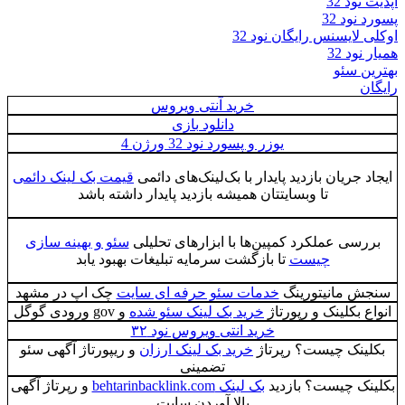
آپدیت نود 32
پسورد نود 32
اوکلی لایسنس رایگان نود 32
همیار نود 32
بهترین سئو
رایگان
خرید آنتی ویروس
دانلود بازی
یوزر و پسورد نود 32 ورژن 4
ایجاد جریان بازدید پایدار با بک‌لینک‌های دائمی
قیمت بک لینک دائمی
تا وبسایتتان همیشه بازدید پایدار داشته باشد
بررسی عملکرد کمپین‌ها با ابزارهای تحلیلی
سئو و بهینه سازی
چیست
تا بازگشت سرمایه تبلیغات بهبود یابد
سنجش مانیتورینگ
خدمات سئو حرفه ای سایت
چک اپ در مشهد
انواع بکلینک و رپورتاژ
خرید بک لینک سئو شده
و gov ورودی گوگل
خرید انتی ویروس نود ۳۲
بکلینک چیست؟ رپرتاژ
خرید بک لینک ارزان
و ریپورتاژ آگهی سئو
تضمینی
بکلینک چیست؟ بازدید
بک لینک behtarinbacklink.com
و رپرتاژ آگهی
بالا آوردن سایت