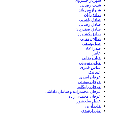
شهریار خسروی
شیث رضایی
شیرازیس باند
صادق آبان
صادق باغبانی
صادق رضایی
صادق صفدریان
صادق کشاورز
صالح رضایی
صبا یوسفی
صدرا AV
عامر
عباد رضایی
عباس سهیلی
عباس قمری
عبد نیک
عرفان اسدی
عرفان بهشتی
عرفان زلیکانی
عرفان محمدزاده و سامان داداشی
عرفان محمدی زاده
عقیل سلحشور
علی آتبین
علی ارشدی