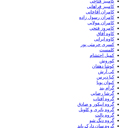
کامبیز فتاحی
کامبیز فراهانی
کامران آقاخانی
کامران رسول زاده
کامران مولایی
کامروز فتحی
کاوه آفاق
کاوه ایرانی
کسری حرمتی پور
کلمست
کمیل احتشام
کوروش
کوشا دهقان
کی آرش
کیا دپرس
کیوان پویا
گرام بند
گرشا رضایی
گروه آفتاب
گروه اپیکور و صادق
گروه باتری و کلونل
گروه پالت
گروه دنگ شو
گروه سان دارک باند