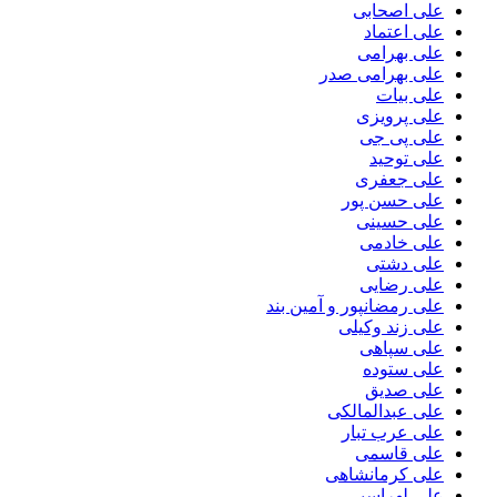
علی اصحابی
علی اعتماد
علی بهرامی
علی بهرامی صدر
علی بیات
علی پرویزی
علی پی جی
علی توحید
علی جعفری
علی حسن پور
علی حسینی
علی خادمی
علی دشتی
علی رضایی
علی رمضانپور و آمین بند
علی زند وکیلی
علی سپاهی
علی ستوده
علی صدیق
علی عبدالمالکی
علی عرب تبار
علی قاسمی
علی کرمانشاهی
علی لهراسبی