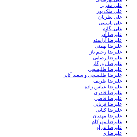
علی مغربی
علی ملک پور
علی نظریان
علی یاسینی
علی یگانه
علیرضا آذر
علیرضا آراسته
علیرضا بهمنی
علیرضا رحیم ناز
علیرضا رضایی
علیرضا روزگار
علیرضا طلیسچی
علیرضا طلیسچی و سعید آتانی
علیرضا ظریف
علیرضا عباس زاده
علیرضا قادری
علیرضا قاضی
علیرضا قربانی
علیرضا کیایی
علیرضا مهدیان
علیرضا مهرکام
علیرضا ندرلو
علیرضا ی