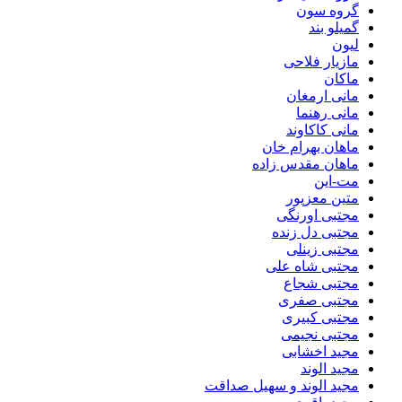
گروه سون
گمیلو بند
لیون
مازیار فلاحی
ماکان
مانی ارمغان
مانی رهنما
مانی کاکاوند
ماهان بهرام خان
ماهان مقدس زاده
مت-این
متین معزپور
مجتبی اورنگی
مجتبی دل زنده
مجتبی زینلی
مجتبی شاه علی
مجتبی شجاع
مجتبی صفری
مجتبی کبیری
مجتبی نجیمی
مجید اخشابی
مجید الوند‎
مجید الوند و سهیل صداقت