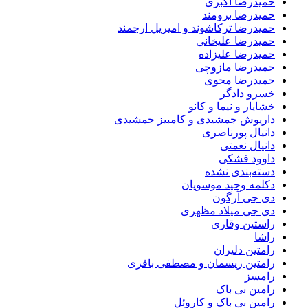
حمیدرضا اکبری
حمیدرضا برومند
حمیدرضا ترکاشوند و امیریل ارجمند
حمیدرضا علیخانی
حمیدرضا علیزاده
حمیدرضا مازوچی
حمیدرضا محوی
خسرو دادگر
خشایار و نیما و کانو
داریوش جمشیدی و کامبیز جمشیدی
دانیال پورناصری
دانیال نعمتی
داوود فشکی
دسته‌بندی نشده
دکلمه وحید موسویان
دی جی آرگون
دی جی میلاد مظهری
راستین وقاری
راشا
رامتین دلیران
رامتین ریسمان و مصطفی باقری
رامسز
رامین بی باک
رامین بی باک و کاروئل