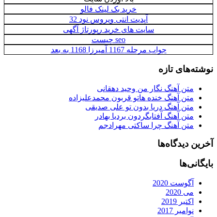
خرید بک لینک فالو
آپدیت انتی ویروس نود 32
سایت های خرید رپورتاژ آگهی
seo چيست
جواب مرحله 1167 آمیرزا 1168 به بعد
نوشته‌های تازه
متن آهنگ نگار من وحید دهقانی
متن آهنگ خنده هاتو قربون محمدعلیزاده
متن آهنگ دریا بدون تو علی صدیقی
متن آهنگ آفتابگردون بردیا بهادر
متن آهنگ چرا ساکتی مهرادجم
آخرین دیدگاه‌ها
بایگانی‌ها
آگوست 2020
می 2020
اکتبر 2019
نوامبر 2017