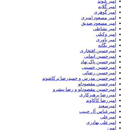
امیر کیوند
امیر گلایه
امیر گوهری
امیر مسعود امیری
امیر مسعود صدیق
امیر نشاطی
امیر وکیلی
امیر یاوری
امیر یگانه
امیرحسین افتخاری
امیرحسین ایمانی
امیرحسین پاک نهاد
امیرحسین حسینی
امیرحسین رضائی
امیرحسین مدرس و حمیدرضا ترکاشوند
امیرحسین مقصودلو
امیرحسین مقصودلو و رضا پیشرو
امیررضا پرهیزکاری
امیررضا کاکاوند
امیرسعید
امیرعباس آل حبیب
امیرعلی
امیرعلی بهادری
امین