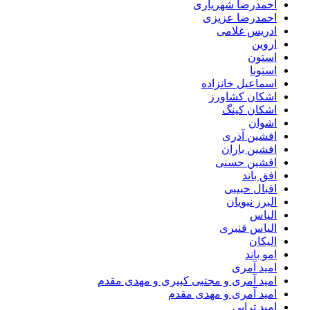
احمدرضا شهریاری
احمدرضا عزیزی
ادریس غلامی
اروین
استون
استونا
اسماعیل خانزاده
اشکان کشاورز
اشکان کینگ
اشوان
افشین آذری
افشین باران
افشین حسنی
افق باند
اقبال حبیبی
البرز نبویان
الیاس
الیاس قنبرى
الیکان
امو باند
امید آمری
امید آمری و مجتبی کبیری و مهدى مقدم
امید آمری و مهدی مقدم
امید ترابی