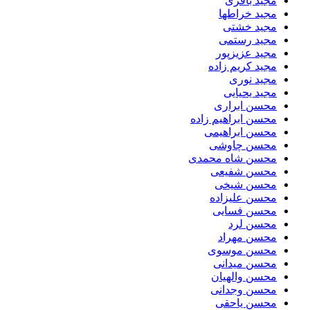
مجید باقری
مجید خراطها
مجید خشتی
مجید رستمی
مجید عزیزپور
مجید کریم زاده
مجید نوری
مجید یحیایی
محسن ابراری
محسن ابراهیم زاده
محسن ابراهیمی
محسن چاوشی
محسن شاه محمدی
محسن شفیعی
محسن شیخی
محسن علیزاده
محسن فسایی
محسن لرد
محسن مهراد
محسن موسوی
محسن میدانی
محسن والهیان
محسن وجدانی
محسن یاحقی