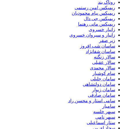
روناک بند
ریمیکس امین رستمی
ریمیکس پیام محمودیان
ریمیکس جی دال
ریمیکس مانی رهنما
زانیار خسروی
زانیار و سیروان خسروی
زیر صفر
ساسان شب افروز
ساسان شفانژاد
سالار زنگنه
سالار عقیلی
سالار محمدی
سام کوشیار
سامان جلیلی
سامان دولتشاهی
سامان زیوار
سامان صادقی
سامی استار و محسن راد
سامیار
سپهر خلسه
سپهر نامی
ستار اسماعیلی
سجاد ای بی