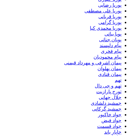
پوریا رضایی
پوریا علی مصطفی
پوریا قربانی
پوریا گرامی
پوریا محمدی کیا
پویا بیاتی
پویان جناتی
پیام دلپسند
پیام فخری
پیام محمودیان
پیمان اشرفی و مهرداد قیمنی
پیمان پهلوان
پیمان قنادی
تهم
تهم و جی دال
تورج پارازیت
جلال جهانی
جمشید دلشادی
جمشید گرکانی
جواد خاکپور
جواد فیض
جواد قسمت
چاپار باند