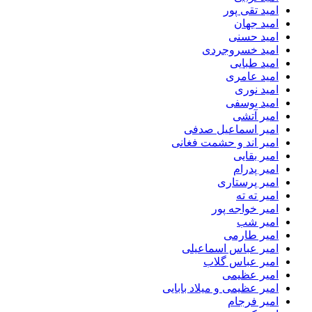
امید تقی پور
امید جهان
امید حسنی
امید خسروجردی
امید طبایی
امید عامری
امید نوری
امید یوسفی
امیر آتشی
امیر اسماعیل صدفی
امیر اند و حشمت فغانی
امیر بقایی
امیر پدرام
امیر پرستاری
امیر ته ته
امیر خواجه پور
امیر شب
امیر طارمی
امیر عباس اسماعیلی
امیر عباس گلاب
امیر عظیمی
امیر عظیمی و میلاد بابایی
امیر فرجام