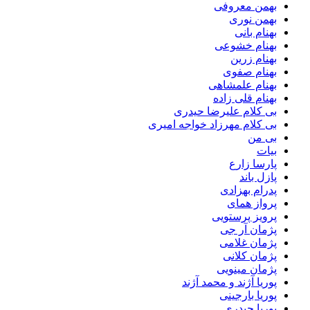
بهمن معروفی
بهمن نوری
بهنام بانی
بهنام خشوعی
بهنام زرین
بهنام صفوی
بهنام علمشاهی
بهنام قلی زاده
بی کلام علیرضا حیدری
بی کلام مهرزاد خواجه امیری
بی من
بیات
پارسا زارع
پازل باند
پدرام بهزادی
پرواز همای
پرویز پرستویی
پژمان آر جی
پژمان غلامی
پژمان کلانی
پژمان مینویی
پوریا آژند و محمد آژند
پوریا بارجینی
پوریا حیدری