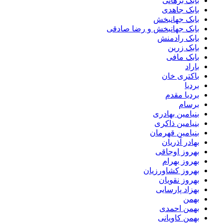
بابک برهانی
بابک جاهدی
بابک جهانبخش
بابک جهانبخش و رضا صادقی
بابک رادمنش
بابک زرین
بابک مافی
باراد
باکتری خان
بردیا
بردیا مقدم
برسام
بنیامین بهادری
بنیامین ذاکری
بنیامین قهرمان
بهادر آذریان
بهروز اوجاقی
بهروز بهرام
بهروز کشاورزیان
بهروز نقویان
بهزاد پارسایی
بهمن
بهمن احمدی
بهمن کاویانی