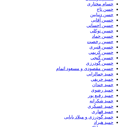
حسام مختاری
حسن تاج
حسن دنیابین
حسین آقایی
حسین احسانی
حسین توکلی
حسین حماد
حسین رخصت
حسین قنبری
حسین کریمی
حسین گنجی
حسین گودرزی
حسین مقصودی و مسعود اتمام
حمید جمالزایی
حمید حریفی
حمید خندان
حمید رضوی
حمید رفیع پور
حمید شکرانه
حمید عسکری
حمید قهاری
حمید گودرزی و میلاد بابایی
حمید هیراد