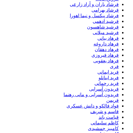
فرشاد باران و آراد زارعی
فرشاد بهرامی
فرشاد پیکسل و نیما اهورا
فرشید ادهمی
فرشید شاهسون
فرشید میلانی
فرهاد بیانی
فرهاد داروغه
فرهاد دهقان
فرهاد فیروزی
فرهاد یعقوبی
فری
فرید ایمانی
فرید اینانلو
فرید رحمانی
فریدون آسرایی
فریدون آسرایی و مانی رهنما
فریمن
فواد فالکو و دانش عسکری
قاسم و شریف
قیامت باند
کاظم سلیمانی
کامبیز جمشیدی