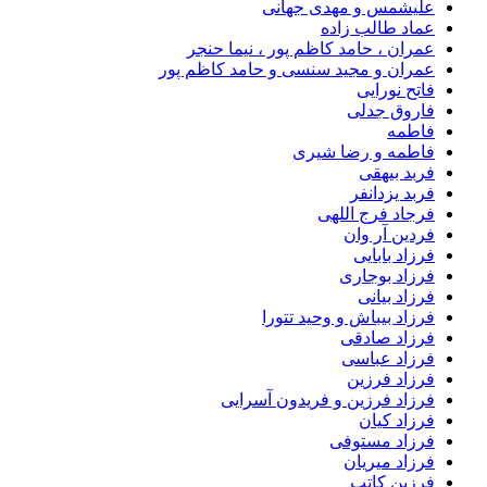
علیشمس و مهدی جهانی
عماد طالب زاده
عمران ، حامد کاظم پور ، نیما حنجر
عمران و مجید سنسی و حامد کاظم پور
فاتح نورایی
فاروق جدلی
فاطمه
فاطمه و رضا شیری
فربد بیهقی
فربد یزدانفر
فرجاد فرج اللهی
فردین آر وان
فرزاد بابایی
فرزاد بوجاری
فرزاد بیانی
فرزاد بیباش و وحید تتورا
فرزاد صادقی
فرزاد عباسی
فرزاد فرزین
فرزاد فرزین و فریدون آسرایی
فرزاد کیان
فرزاد مستوفی
فرزاد میریان
فرزین کاتب