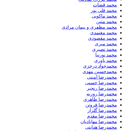
محمد قضات
محمد قلی پور
محمد ماکویی
محمد متین
محمد مظفری و پیمان مرادی
محمد معتمدی
محمد مقصودی
محمد میری
محمد نصیری
محمد نورنیا
محمد یاوری
محمدجواد درجزی
محمدحسین مهدی
محمدرضا امینی
محمدرضا حسنی
محمدرضا رنجبر
محمدرضا روزبه
محمدرضا طاهری
محمدرضا فروتن
محمدرضا گلزار
محمدرضا مقدم
محمدرضا مهابادیان
محمدرضا هدایتی