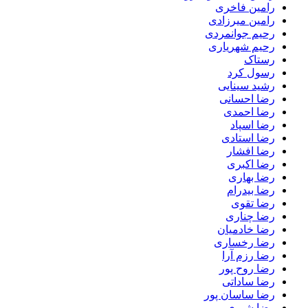
رامین فاخری
رامین میرزادی
رحیم جوانمردی
رحیم شهریاری
رستاک
رسول کرد
رشید سینایی
رضا احسانی
رضا احمدی
رضا اسپاد
رضا استادی
رضا افشار
رضا اکبری
رضا بهاری
رضا بیدرام
رضا تقوی
رضا چناری
رضا خادمیان
رضا رخساری
رضا رزم آرا
رضا روح پور
رضا ساداتی
رضا ساسان پور
رضا شیری