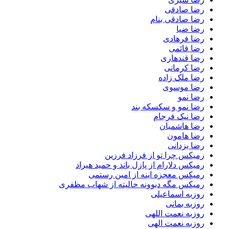
رضا صادقی
رضا صادقی بنام
رضا ضیا
رضا فرهادی
رضا قائمی
رضا قندهاری
رضا کرمانی
رضا ملک زاده
رضا موسوی
رضا نمو
رضا نمو و سکسکه بند
رضا نیک فرجام
رضا هاشمیان
رضا هامون
رضا یزدانی
رمیکس چرا تو از فرزاد فرزین
رمیکس دلارام از پازل باند و حمید هیراد
رمیکس معجزه اینه از امین رستمی
رمیکس مگه دیوونه حالیته از شهاب مظفری
روزبه اسماعیلی
روزبه بمانی
روزبه نعمت اللهی
روزبه نعمت الهی