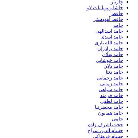
چارتار
حاشا و پویا تات لاو
حافظ
حافظ آهودشتی
حامد
حامد اسدالهی
حامد اسدی
حامد الله یاری
حامد برادران
حامد پهلان
حامد خوشابی
حامد دلان
حامد دنتا
حامد رحمانی
حامد زمانی
حامد سیاهی
حامد فرمند
حامد لطفی
حامد محضرنیا
حامد همایون
حامی
حجت اشرف زاده
حسام الدین سراج
حسام فرهناکی