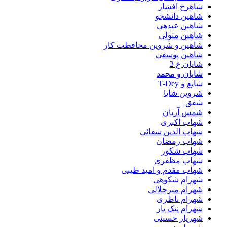
شاهرخ افشار
شاهین دانشجو
شاهین عبدهی
شاهین متولی
شاهین و شروین محافظت کار
شاهین یوسفی
شایان ع 2
شایان و محمد
شایع و T-Dey
شروین شایا
شفق
شمس آریان
شهاب اکبری
شهاب الدین شفائی
شهاب رمضان
شهاب شکور
شهاب مظفری
شهاب مقدم و امید طیبی
شهرام شکوهی
شهرام میرجلالی
شهرام ناظری
شهرام نیک یار
شهریار حسینی