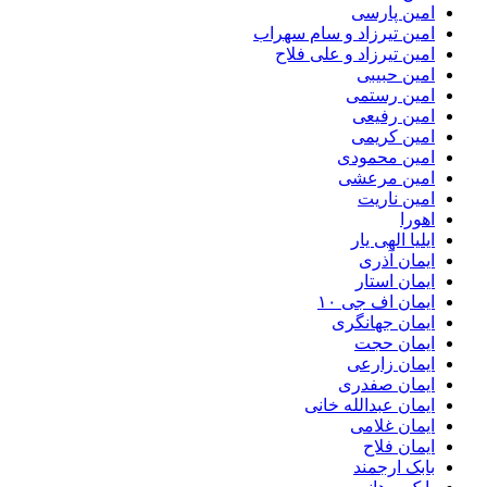
امین پارسی
امین تیرزاد و سام سهراب
امین تیرزاد و علی فلاح
امین حبیبی
امین رستمی
امین رفیعی
امین کریمی
امین محمودی
امین مرعشی
امین ناریت
اهورا
ایلیا الهی یار
ایمان آذری
ایمان استار
ایمان اف جی ۱۰
ایمان جهانگری
ایمان حجت
ایمان زارعی
ایمان صفدری
ایمان عبدالله خانی
ایمان غلامی
ایمان فلاح
بابک ارجمند