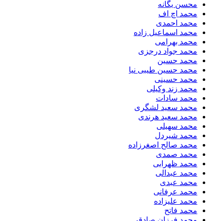
محسن یگانه
محمد اچ اف
محمد احمدی
محمد اسماعیل زاده
محمد بهرامی
محمد جواد درجزی
محمد حسین
محمد حسین طیبی نیا
محمد حسینی
محمد زند وکیلی
محمد سادات
محمد سعید لشگری
محمد سعید هرندی
محمد سهیلی
​محمد شیردل
محمد صالح اصغرزاده
محمد صمدی
محمد ظهرابی
محمد عبدالی
محمد عبدی
محمد عرفانی
محمد علیزاده
محمد فاتح
محمد فرزان صادقی