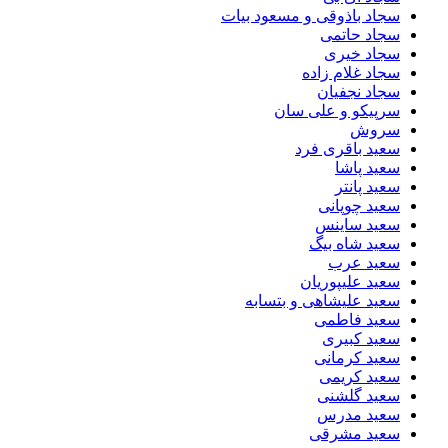
سجاد باذوقی و مسعود بیات
سجاد حاتمی
سجاد خیری
سجاد غلام زاده
سجاد نجفیان
سرپیکو و علی سان
سروش
سعید باقری فرد
سعید پاشا
سعید پانتر
سعید چوپانی
سعید ساینس
سعید شاه بیگ
سعید عرب
سعید علیپوریان
سعید علیشاهی و بتسابه
سعید فاطمی
سعید کبیری
سعید کرمانی
سعید کریمی
سعید گلشنی
سعید مدرس
سعید مشرقی