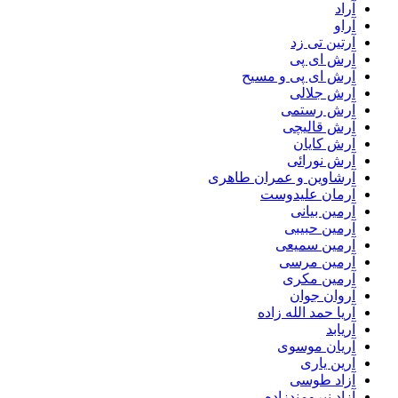
آراد
آراو
آرتین تی زد
آرش ای پی
آرش ای پی و مسیح
آرش جلالی
آرش رستمی
آرش قالیچی
آرش کایان
آرش نورائی
آرشاوین و عمران طاهری
آرمان علیدوست
آرمین بیانی
آرمین حبیبی
آرمین سمیعی
آرمین مرسی
آرمین مکری
آروان جوان
آریا حمد الله زاده
آریابد
آریان موسوی
آرین یاری
آزاد طوسی
آزاد نیرومندزاده