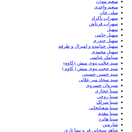
سعید موذن
سعید واحدی
سلی خان
سهراب پاکزاد
سهراب فرتاش
سهیل
سهیل جامی
سهیل حیدری
سهیل خدابنده و امیرال و طرفه
سهیل محمدی
سیامک عباسی
سید حجّت نبوی منش «کاوه»
سید حجت نبوی منش ( کاوه )
سید حسین حسینى
سید سجاد میر علائی
سیروان خسروی
سینا حجازی
سینا روحی
سینا سرلک
سینا شعبانخانی
سینا مقدم
سینا هاترد
شارمین
شاهد سبحانی فر و نیما تاری