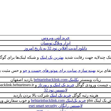
خرید آنتی ویروس
ابزار وبلاگ نویسان
دانلود آپدیت آفلاین نود 32 به تاریخ امروز
ک چندلایه جهت رقابت شدید
بهترین بک لینک
و شبکه لینک‌ها برای گوگل
تقای برند
بهینه سازی سایت برای موتورهای جست و جو
و حس مثبت بر
ربات وبمستر
بکلینک behtarinbacklink.com
بازدید اصفهان
ک چیست ورودی گوگل
خرید بک لینک و رپورتاژ
و gov backlink.behtarinseo.ir
لاینسس نود 32
هزینه رتبه گوگل
خرید بک لینک
شرکت بالا بردن بازدید
بک لینک pbn
خرید بک‌لینک behtarinbacklink.com
و خوب سفارش ور
لایسنس رایگان eset smart security
پسورد آنتی ویروس eset