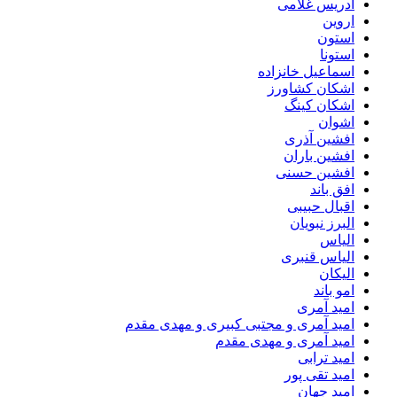
ادریس غلامی
اروین
استون
استونا
اسماعیل خانزاده
اشکان کشاورز
اشکان کینگ
اشوان
افشین آذری
افشین باران
افشین حسنی
افق باند
اقبال حبیبی
البرز نبویان
الیاس
الیاس قنبرى
الیکان
امو باند
امید آمری
امید آمری و مجتبی کبیری و مهدى مقدم
امید آمری و مهدی مقدم
امید ترابی
امید تقی پور
امید جهان