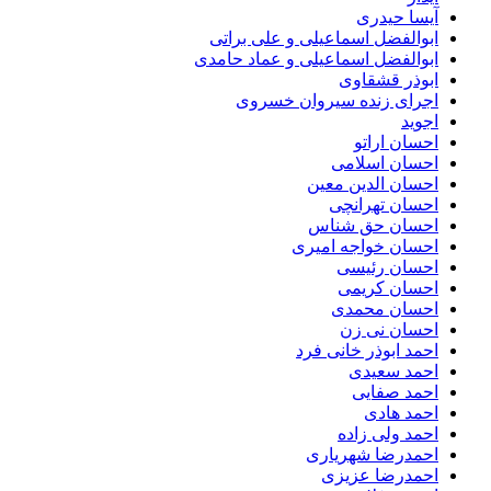
آیسا حیدری
ابوالفضل اسماعیلی و علی براتی
ابوالفضل اسماعیلی و عماد حامدی
ابوذر قشقاوی
اجرای زنده سیروان خسروی
اجوید
احسان اراتو
احسان اسلامی
احسان الدین معین
احسان تهرانچی
احسان حق شناس
احسان خواجه امیری
احسان رئیسی
احسان کریمی
احسان محمدی
احسان نی زن
احمد ابوذر خانی فرد
احمد سعیدی
احمد صفایی
احمد هادی
احمد ولی زاده
احمدرضا شهریاری
احمدرضا عزیزی