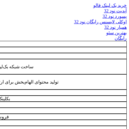
خرید بک لینک فالو
آپدیت نود 32
پسورد نود 32
اوکلی لایسنس رایگان نود 32
همیار نود 32
بهترین سئو
رایگان
ساخت شبکه بک‌لین
تولید محتوای الهام‌بخش برای ار
بکلین
فروش 