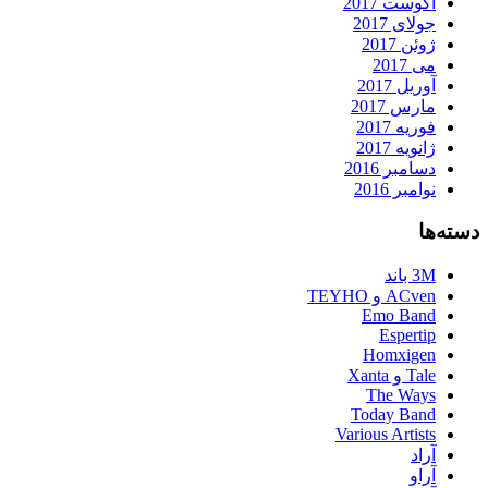
آگوست 2017
جولای 2017
ژوئن 2017
می 2017
آوریل 2017
مارس 2017
فوریه 2017
ژانویه 2017
دسامبر 2016
نوامبر 2016
دسته‌ها
3M باند
ACven و TEYHO
Emo Band
Espertip
Homxigen
Tale و Xanta
The Ways
Today Band
Various Artists
آراد
آراو