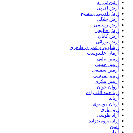
آرتین تی زد
آرش ای پی
آرش ای پی و مسیح
آرش جلالی
آرش رستمی
آرش قالیچی
آرش کایان
آرش نورائی
آرشاوین و عمران طاهری
آرمان علیدوست
آرمین بیانی
آرمین حبیبی
آرمین سمیعی
آرمین مرسی
آرمین مکری
آروان جوان
آریا حمد الله زاده
آریابد
آریان موسوی
آرین یاری
آزاد طوسی
آزاد نیرومندزاده
آمین
آیدار