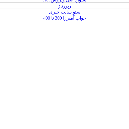
رپورتاژ
سئو سایت خبری
جواب آمیرزا 300 تا 400