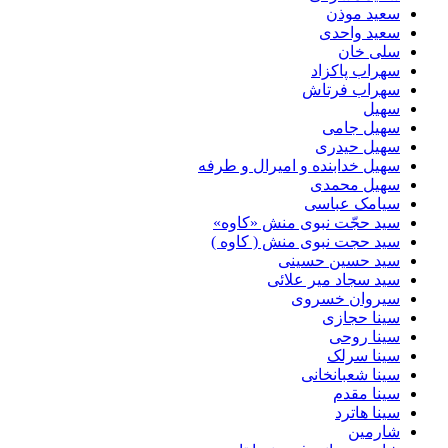
سعید موذن
سعید واحدی
سلی خان
سهراب پاکزاد
سهراب فرتاش
سهیل
سهیل جامی
سهیل حیدری
سهیل خدابنده و امیرال و طرفه
سهیل محمدی
سیامک عباسی
سید حجّت نبوی منش «کاوه»
سید حجت نبوی منش ( کاوه )
سید حسین حسینى
سید سجاد میر علائی
سیروان خسروی
سینا حجازی
سینا روحی
سینا سرلک
سینا شعبانخانی
سینا مقدم
سینا هاترد
شارمین