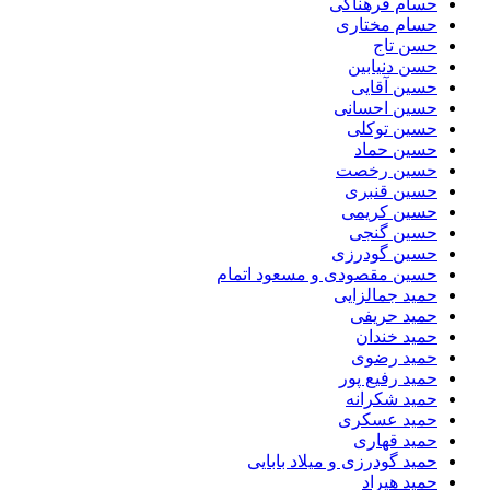
حسام فرهناکی
حسام مختاری
حسن تاج
حسن دنیابین
حسین آقایی
حسین احسانی
حسین توکلی
حسین حماد
حسین رخصت
حسین قنبری
حسین کریمی
حسین گنجی
حسین گودرزی
حسین مقصودی و مسعود اتمام
حمید جمالزایی
حمید حریفی
حمید خندان
حمید رضوی
حمید رفیع پور
حمید شکرانه
حمید عسکری
حمید قهاری
حمید گودرزی و میلاد بابایی
حمید هیراد