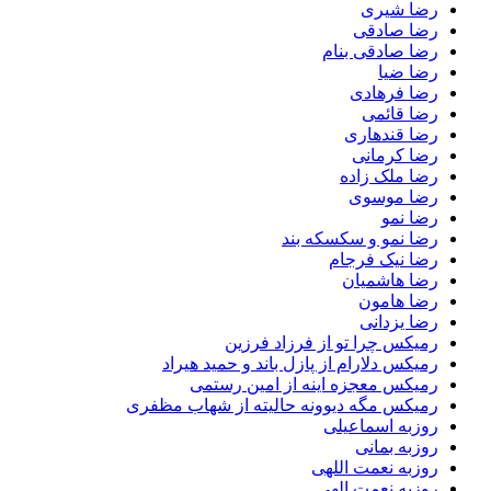
رضا شیری
رضا صادقی
رضا صادقی بنام
رضا ضیا
رضا فرهادی
رضا قائمی
رضا قندهاری
رضا کرمانی
رضا ملک زاده
رضا موسوی
رضا نمو
رضا نمو و سکسکه بند
رضا نیک فرجام
رضا هاشمیان
رضا هامون
رضا یزدانی
رمیکس چرا تو از فرزاد فرزین
رمیکس دلارام از پازل باند و حمید هیراد
رمیکس معجزه اینه از امین رستمی
رمیکس مگه دیوونه حالیته از شهاب مظفری
روزبه اسماعیلی
روزبه بمانی
روزبه نعمت اللهی
روزبه نعمت الهی