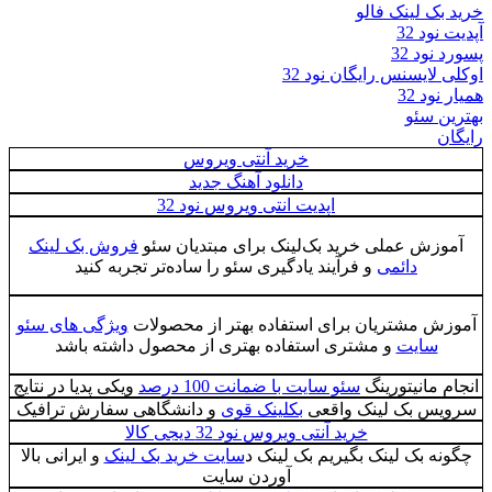
خرید بک لینک فالو
آپدیت نود 32
پسورد نود 32
اوکلی لایسنس رایگان نود 32
همیار نود 32
بهترین سئو
رایگان
خرید آنتی ویروس
دانلود آهنگ جدید
اپدیت انتی ویروس نود 32
آموزش عملی خرید بک‌لینک برای مبتدیان سئو
فروش بک لینک
دائمی
و فرآیند یادگیری سئو را ساده‌تر تجربه کنید
آموزش مشتریان برای استفاده بهتر از محصولات
ویژگی های سئو
سایت
و مشتری استفاده بهتری از محصول داشته باشد
انجام مانیتورینگ
سئو سایت با ضمانت 100 درصد
ویکی پدیا در نتایج
سرویس بک لینک واقعی
بکلینک قوی
و دانشگاهی سفارش ترافیک
خرید آنتی ویروس نود 32 دیجی کالا
چگونه بک لینک بگیریم بک لینک د
سایت خرید بک لینک
و ایرانی بالا
آوردن سایت