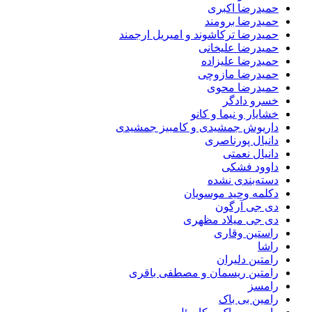
حمیدرضا اکبری
حمیدرضا برومند
حمیدرضا ترکاشوند و امیریل ارجمند
حمیدرضا علیخانی
حمیدرضا علیزاده
حمیدرضا مازوچی
حمیدرضا محوی
خسرو دادگر
خشایار و نیما و کانو
داریوش جمشیدی و کامبیز جمشیدی
دانیال پورناصری
دانیال نعمتی
داوود فشکی
دسته‌بندی نشده
دکلمه وحید موسویان
دی جی آرگون
دی جی میلاد مظهری
راستین وقاری
راشا
رامتین دلیران
رامتین ریسمان و مصطفی باقری
رامسز
رامین بی باک