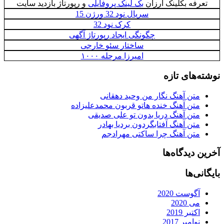
تعرفه بکلینک ارزان
بک لینک پروفایلی
و رپورتاژ بازدید سایت
سریال نود 32 ورژن 15
کرک نود 32
چگونگی ایجاد رپورتاژ آگهی
ساختار سئو خارجی
امیرزا مرحله ۱۰۰۰
نوشته‌های تازه
متن آهنگ نگار من وحید دهقانی
متن آهنگ خنده هاتو قربون محمدعلیزاده
متن آهنگ دریا بدون تو علی صدیقی
متن آهنگ آفتابگردون بردیا بهادر
متن آهنگ چرا ساکتی مهرادجم
آخرین دیدگاه‌ها
بایگانی‌ها
آگوست 2020
می 2020
اکتبر 2019
نوامبر 2017