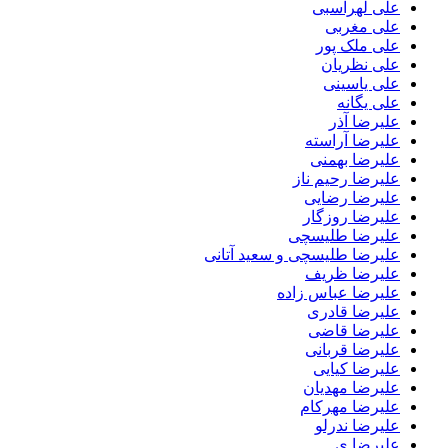
علی لهراسبی
علی مغربی
علی ملک پور
علی نظریان
علی یاسینی
علی یگانه
علیرضا آذر
علیرضا آراسته
علیرضا بهمنی
علیرضا رحیم ناز
علیرضا رضایی
علیرضا روزگار
علیرضا طلیسچی
علیرضا طلیسچی و سعید آتانی
علیرضا ظریف
علیرضا عباس زاده
علیرضا قادری
علیرضا قاضی
علیرضا قربانی
علیرضا کیایی
علیرضا مهدیان
علیرضا مهرکام
علیرضا ندرلو
علیرضا ی