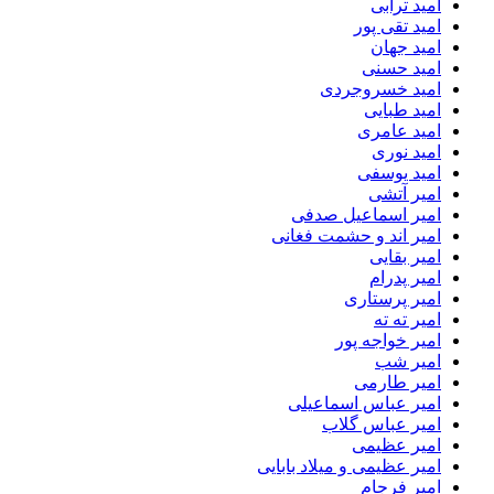
امید ترابی
امید تقی پور
امید جهان
امید حسنی
امید خسروجردی
امید طبایی
امید عامری
امید نوری
امید یوسفی
امیر آتشی
امیر اسماعیل صدفی
امیر اند و حشمت فغانی
امیر بقایی
امیر پدرام
امیر پرستاری
امیر ته ته
امیر خواجه پور
امیر شب
امیر طارمی
امیر عباس اسماعیلی
امیر عباس گلاب
امیر عظیمی
امیر عظیمی و میلاد بابایی
امیر فرجام