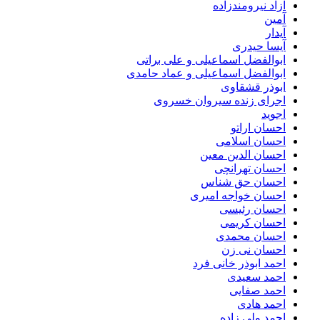
آزاد نیرومندزاده
آمین
آیدار
آیسا حیدری
ابوالفضل اسماعیلی و علی براتی
ابوالفضل اسماعیلی و عماد حامدی
ابوذر قشقاوی
اجرای زنده سیروان خسروی
اجوید
احسان اراتو
احسان اسلامی
احسان الدین معین
احسان تهرانچی
احسان حق شناس
احسان خواجه امیری
احسان رئیسی
احسان کریمی
احسان محمدی
احسان نی زن
احمد ابوذر خانی فرد
احمد سعیدی
احمد صفایی
احمد هادی
احمد ولی زاده