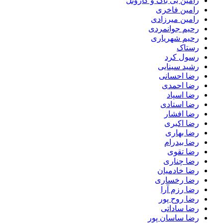
رامین بی باک و کاروئل
رامین فاخری
رامین میرزادی
رحیم جوانمردی
رحیم شهریاری
رستاک
رسول کرد
رشید سینایی
رضا احسانی
رضا احمدی
رضا اسپاد
رضا استادی
رضا افشار
رضا اکبری
رضا بهاری
رضا بیدرام
رضا تقوی
رضا چناری
رضا خادمیان
رضا رخساری
رضا رزم آرا
رضا روح پور
رضا ساداتی
رضا ساسان پور