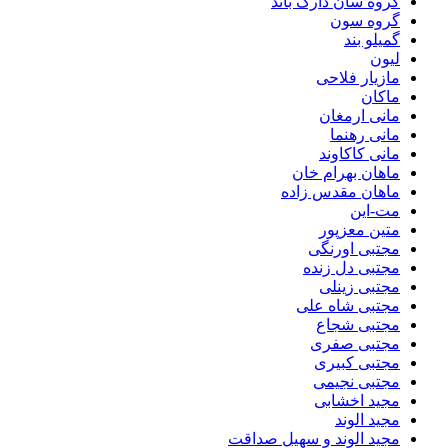
گروه سان دارک باند
گروه سون
گمیلو بند
لیون
مازیار فلاحی
ماکان
مانی ارمغان
مانی رهنما
مانی کاکاوند
ماهان بهرام خان
ماهان مقدس زاده
مت-این
متین معزپور
مجتبی اورنگی
مجتبی دل زنده
مجتبی زینلی
مجتبی شاه علی
مجتبی شجاع
مجتبی صفری
مجتبی کبیری
مجتبی نجیمی
مجید اخشابی
مجید الوند‎
مجید الوند و سهیل صداقت