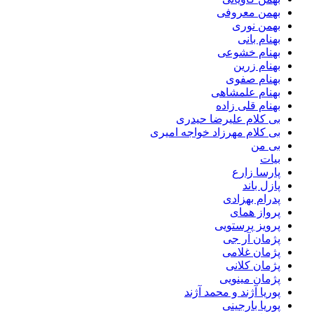
بهمن معروفی
بهمن نوری
بهنام بانی
بهنام خشوعی
بهنام زرین
بهنام صفوی
بهنام علمشاهی
بهنام قلی زاده
بی کلام علیرضا حیدری
بی کلام مهرزاد خواجه امیری
بی من
بیات
پارسا زارع
پازل باند
پدرام بهزادی
پرواز همای
پرویز پرستویی
پژمان آر جی
پژمان غلامی
پژمان کلانی
پژمان مینویی
پوریا آژند و محمد آژند
پوریا بارجینی