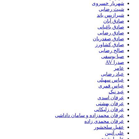
شهریار خسروی
شیث رضایی
شیرازیس باند
صادق آبان
صادق باغبانی
صادق رضایی
صادق صفدریان
صادق کشاورز
صالح رضایی
صبا یوسفی
صدرا AV
عامر
عباد رضایی
عباس سهیلی
عباس قمری
عبد نیک
عرفان اسدی
عرفان بهشتی
عرفان زلیکانی
عرفان محمدزاده و سامان داداشی
عرفان محمدی زاده
عقیل سلحشور
علی آتبین
علی ارشدی