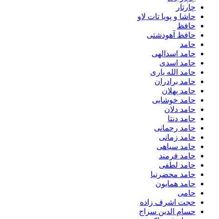
چارتار
حاشا و پویا تات لاو
حافظ
حافظ آهودشتی
حامد
حامد اسدالهی
حامد اسدی
حامد الله یاری
حامد برادران
حامد پهلان
حامد خوشابی
حامد دلان
حامد دنتا
حامد رحمانی
حامد زمانی
حامد سیاهی
حامد فرمند
حامد لطفی
حامد محضرنیا
حامد همایون
حامی
حجت اشرف زاده
حسام الدین سراج