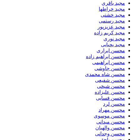
مجید باقری
مجید خراطها
مجید خشتی
مجید رستمی
مجید عزیزپور
مجید کریم زاده
مجید نوری
مجید یحیایی
محسن ابراری
محسن ابراهیم زاده
محسن ابراهیمی
محسن چاوشی
محسن شاه محمدی
محسن شفیعی
محسن شیخی
محسن علیزاده
محسن فسایی
محسن لرد
محسن مهراد
محسن موسوی
محسن میدانی
محسن والهیان
محسن وجدانی
محسن یاحقی