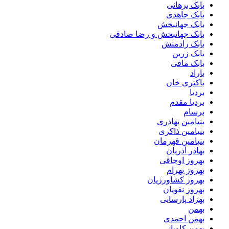
بابک برهانی
بابک جاهدی
بابک جهانبخش
بابک جهانبخش و رضا صادقی
بابک رادمنش
بابک زرین
بابک مافی
باراد
باکتری خان
بردیا
بردیا مقدم
برسام
بنیامین بهادری
بنیامین ذاکری
بنیامین قهرمان
بهادر آذریان
بهروز اوجاقی
بهروز بهرام
بهروز کشاورزیان
بهروز نقویان
بهزاد پارسایی
بهمن
بهمن احمدی
بهمن کاویانی