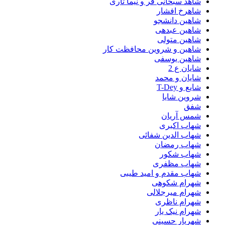
شاهد سبحانی فر و نیما تاری
شاهرخ افشار
شاهین دانشجو
شاهین عبدهی
شاهین متولی
شاهین و شروین محافظت کار
شاهین یوسفی
شایان ع 2
شایان و محمد
شایع و T-Dey
شروین شایا
شفق
شمس آریان
شهاب اکبری
شهاب الدین شفائی
شهاب رمضان
شهاب شکور
شهاب مظفری
شهاب مقدم و امید طیبی
شهرام شکوهی
شهرام میرجلالی
شهرام ناظری
شهرام نیک یار
شهریار حسینی