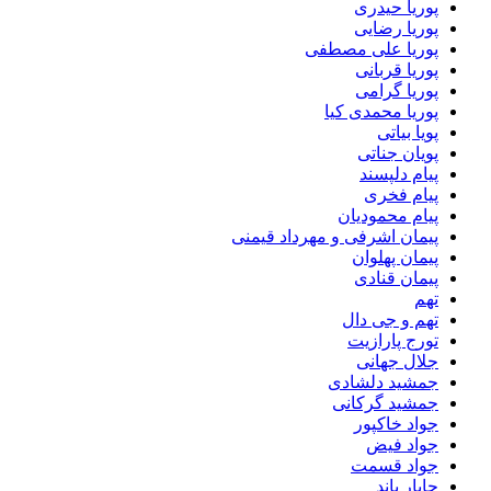
پوریا حیدری
پوریا رضایی
پوریا علی مصطفی
پوریا قربانی
پوریا گرامی
پوریا محمدی کیا
پویا بیاتی
پویان جناتی
پیام دلپسند
پیام فخری
پیام محمودیان
پیمان اشرفی و مهرداد قیمنی
پیمان پهلوان
پیمان قنادی
تهم
تهم و جی دال
تورج پارازیت
جلال جهانی
جمشید دلشادی
جمشید گرکانی
جواد خاکپور
جواد فیض
جواد قسمت
چاپار باند