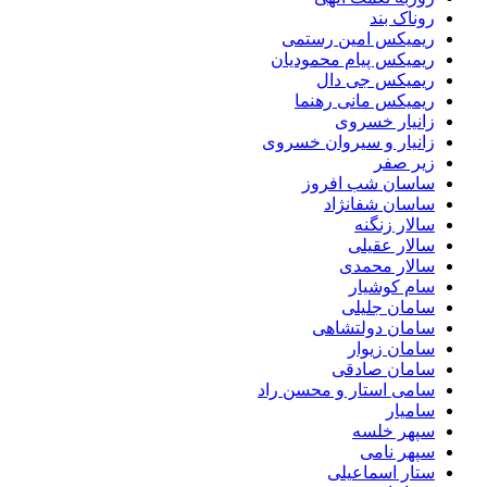
روناک بند
ریمیکس امین رستمی
ریمیکس پیام محمودیان
ریمیکس جی دال
ریمیکس مانی رهنما
زانیار خسروی
زانیار و سیروان خسروی
زیر صفر
ساسان شب افروز
ساسان شفانژاد
سالار زنگنه
سالار عقیلی
سالار محمدی
سام کوشیار
سامان جلیلی
سامان دولتشاهی
سامان زیوار
سامان صادقی
سامی استار و محسن راد
سامیار
سپهر خلسه
سپهر نامی
ستار اسماعیلی