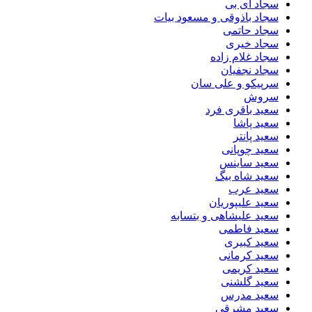
سجاد ای بی
سجاد باذوقی و مسعود بیات
سجاد حاتمی
سجاد خیری
سجاد غلام زاده
سجاد نجفیان
سرپیکو و علی سان
سروش
سعید باقری فرد
سعید پاشا
سعید پانتر
سعید چوپانی
سعید ساینس
سعید شاه بیگ
سعید عرب
سعید علیپوریان
سعید علیشاهی و بتسابه
سعید فاطمی
سعید کبیری
سعید کرمانی
سعید کریمی
سعید گلشنی
سعید مدرس
سعید مشرقی