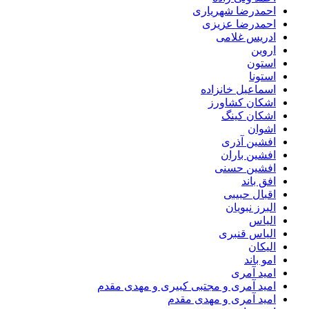
احمدرضا شهریاری
احمدرضا عزیزی
ادریس غلامی
اروین
استون
استونا
اسماعیل خانزاده
اشکان کشاورز
اشکان کینگ
اشوان
افشین آذری
افشین باران
افشین حسنی
افق باند
اقبال حبیبی
البرز نبویان
الیاس
الیاس قنبرى
الیکان
امو باند
امید آمری
امید آمری و مجتبی کبیری و مهدى مقدم
امید آمری و مهدی مقدم