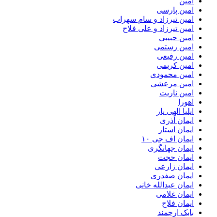
امین
امین پارسی
امین تیرزاد و سام سهراب
امین تیرزاد و علی فلاح
امین حبیبی
امین رستمی
امین رفیعی
امین کریمی
امین محمودی
امین مرعشی
امین ناریت
اهورا
ایلیا الهی یار
ایمان آذری
ایمان استار
ایمان اف جی ۱۰
ایمان جهانگری
ایمان حجت
ایمان زارعی
ایمان صفدری
ایمان عبدالله خانی
ایمان غلامی
ایمان فلاح
بابک ارجمند