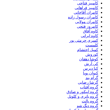
کامبیز فتاحی
کامبیز فراهانی
کامران آقاخانی
کامران رسول زاده
کامران مولایی
کامروز فتحی
کاوه آفاق
کاوه ایرانی
کسری حرمتی پور
کلمست
کمیل احتشام
کوروش
کوشا دهقان
کی آرش
کیا دپرس
کیوان پویا
گرام بند
گرشا رضایی
گروه آفتاب
گروه اپیکور و صادق
گروه باتری و کلونل
گروه پالت
گروه دنگ شو