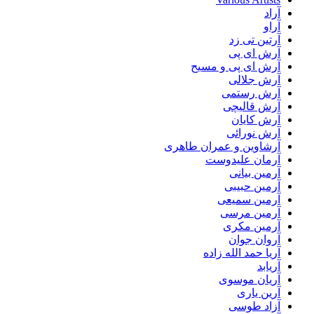
آراد
آراو
آرتین تی زد
آرش ای پی
آرش ای پی و مسیح
آرش جلالی
آرش رستمی
آرش قالیچی
آرش کایان
آرش نورائی
آرشاوین و عمران طاهری
آرمان علیدوست
آرمین بیانی
آرمین حبیبی
آرمین سمیعی
آرمین مرسی
آرمین مکری
آروان جوان
آریا حمد الله زاده
آریابد
آریان موسوی
آرین یاری
آزاد طوسی