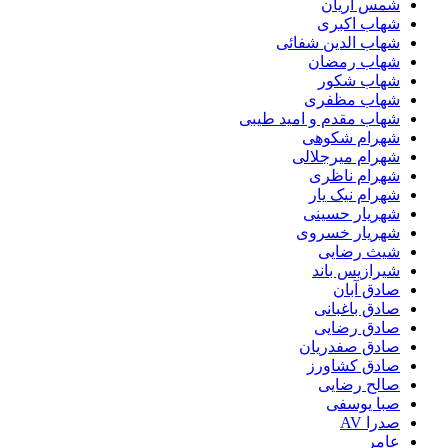
شمس آریان
شهاب اکبری
شهاب الدین شفائی
شهاب رمضان
شهاب شکور
شهاب مظفری
شهاب مقدم و امید طیبی
شهرام شکوهی
شهرام میرجلالی
شهرام ناظری
شهرام نیک یار
شهریار حسینی
شهریار خسروی
شیث رضایی
شیرازیس باند
صادق آبان
صادق باغبانی
صادق رضایی
صادق صفدریان
صادق کشاورز
صالح رضایی
صبا یوسفی
صدرا AV
عامر