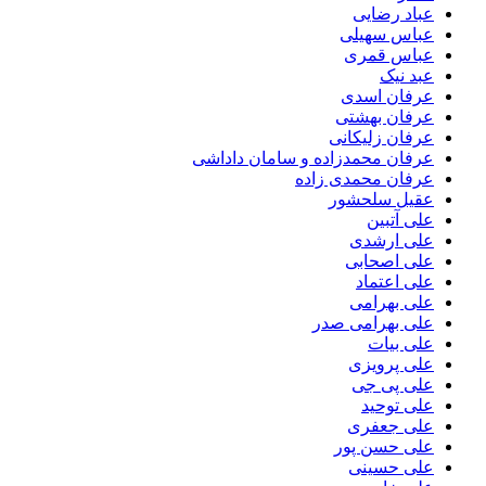
عباد رضایی
عباس سهیلی
عباس قمری
عبد نیک
عرفان اسدی
عرفان بهشتی
عرفان زلیکانی
عرفان محمدزاده و سامان داداشی
عرفان محمدی زاده
عقیل سلحشور
علی آتبین
علی ارشدی
علی اصحابی
علی اعتماد
علی بهرامی
علی بهرامی صدر
علی بیات
علی پرویزی
علی پی جی
علی توحید
علی جعفری
علی حسن پور
علی حسینی