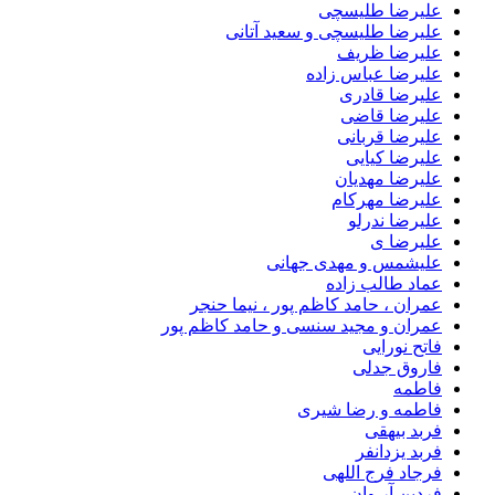
علیرضا طلیسچی
علیرضا طلیسچی و سعید آتانی
علیرضا ظریف
علیرضا عباس زاده
علیرضا قادری
علیرضا قاضی
علیرضا قربانی
علیرضا کیایی
علیرضا مهدیان
علیرضا مهرکام
علیرضا ندرلو
علیرضا ی
علیشمس و مهدی جهانی
عماد طالب زاده
عمران ، حامد کاظم پور ، نیما حنجر
عمران و مجید سنسی و حامد کاظم پور
فاتح نورایی
فاروق جدلی
فاطمه
فاطمه و رضا شیری
فربد بیهقی
فربد یزدانفر
فرجاد فرج اللهی
فردین آر وان