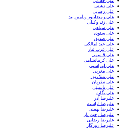
علی خادمی
علی دشتی
علی رضایی
علی رمضانپور و آمین بند
علی زند وکیلی
علی سپاهی
علی ستوده
علی صدیق
علی عبدالمالکی
علی عرب تبار
علی قاسمی
علی کرمانشاهی
علی لهراسبی
علی مغربی
علی ملک پور
علی نظریان
علی یاسینی
علی یگانه
علیرضا آذر
علیرضا آراسته
علیرضا بهمنی
علیرضا رحیم ناز
علیرضا رضایی
علیرضا روزگار