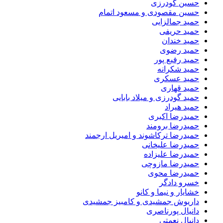
حسین گودرزی
حسین مقصودی و مسعود اتمام
حمید جمالزایی
حمید حریفی
حمید خندان
حمید رضوی
حمید رفیع پور
حمید شکرانه
حمید عسکری
حمید قهاری
حمید گودرزی و میلاد بابایی
حمید هیراد
حمیدرضا اکبری
حمیدرضا برومند
حمیدرضا ترکاشوند و امیریل ارجمند
حمیدرضا علیخانی
حمیدرضا علیزاده
حمیدرضا مازوچی
حمیدرضا محوی
خسرو دادگر
خشایار و نیما و کانو
داریوش جمشیدی و کامبیز جمشیدی
دانیال پورناصری
دانیال نعمتی