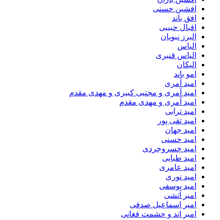
افشین حسنی
افق باند
اقبال حبیبی
البرز نبویان
الیاس
الیاس قنبرى
الیکان
امو باند
امید آمری
امید آمری و مجتبی کبیری و مهدى مقدم
امید آمری و مهدی مقدم
امید ترابی
امید تقی پور
امید جهان
امید حسنی
امید خسروجردی
امید طبایی
امید عامری
امید نوری
امید یوسفی
امیر آتشی
امیر اسماعیل صدفی
امیر اند و حشمت فغانی