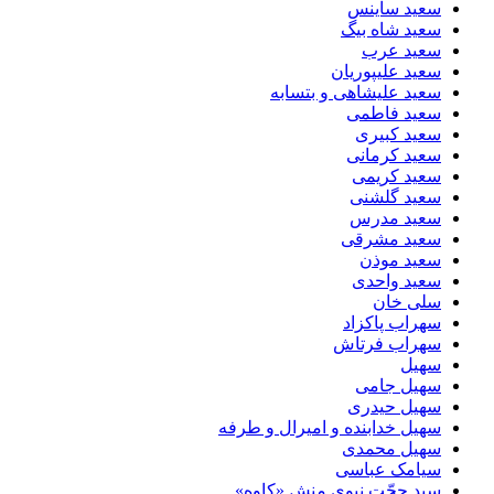
سعید ساینس
سعید شاه بیگ
سعید عرب
سعید علیپوریان
سعید علیشاهی و بتسابه
سعید فاطمی
سعید کبیری
سعید کرمانی
سعید کریمی
سعید گلشنی
سعید مدرس
سعید مشرقی
سعید موذن
سعید واحدی
سلی خان
سهراب پاکزاد
سهراب فرتاش
سهیل
سهیل جامی
سهیل حیدری
سهیل خدابنده و امیرال و طرفه
سهیل محمدی
سیامک عباسی
سید حجّت نبوی منش «کاوه»