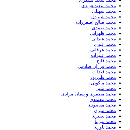
محمد سعید لشگری
محمد سعید هرندی
محمد سهیلی
​محمد شیردل
محمد صالح اصغرزاده
محمد صمدی
محمد ظهرابی
محمد عبدالی
محمد عبدی
محمد عرفانی
محمد علیزاده
محمد فاتح
محمد فرزان صادقی
محمد قضات
محمد قلی پور
محمد ماکویی
محمد متین
محمد مظفری و پیمان مرادی
محمد معتمدی
محمد مقصودی
محمد میری
محمد نصیری
محمد نورنیا
محمد یاوری