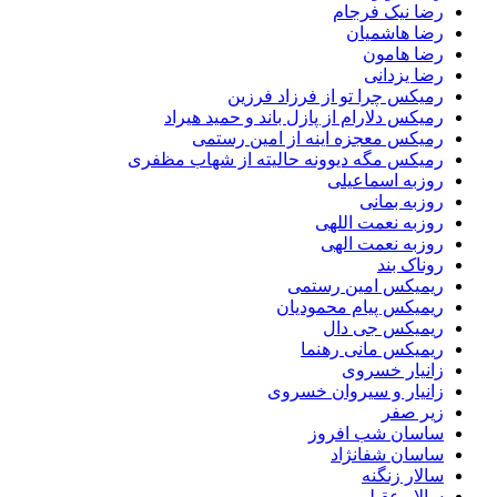
رضا نیک فرجام
رضا هاشمیان
رضا هامون
رضا یزدانی
رمیکس چرا تو از فرزاد فرزین
رمیکس دلارام از پازل باند و حمید هیراد
رمیکس معجزه اینه از امین رستمی
رمیکس مگه دیوونه حالیته از شهاب مظفری
روزبه اسماعیلی
روزبه بمانی
روزبه نعمت اللهی
روزبه نعمت الهی
روناک بند
ریمیکس امین رستمی
ریمیکس پیام محمودیان
ریمیکس جی دال
ریمیکس مانی رهنما
زانیار خسروی
زانیار و سیروان خسروی
زیر صفر
ساسان شب افروز
ساسان شفانژاد
سالار زنگنه
سالار عقیلی