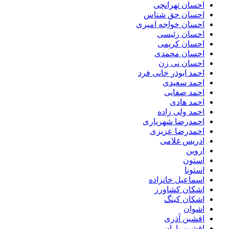
احسان تهرانچی
احسان حق شناس
احسان خواجه امیری
احسان رئیسی
احسان کریمی
احسان محمدی
احسان نی زن
احمد ابوذر خانی فرد
احمد سعیدی
احمد صفایی
احمد هادی
احمد ولی زاده
احمدرضا شهریاری
احمدرضا عزیزی
ادریس غلامی
اروین
استون
استونا
اسماعیل خانزاده
اشکان کشاورز
اشکان کینگ
اشوان
افشین آذری
افشین باران