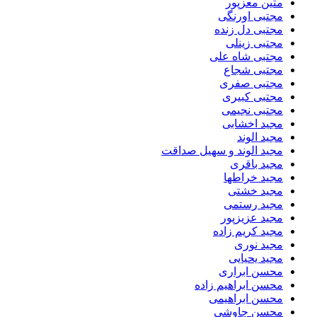
متین معزپور
مجتبی اورنگی
مجتبی دل زنده
مجتبی زینلی
مجتبی شاه علی
مجتبی شجاع
مجتبی صفری
مجتبی کبیری
مجتبی نجیمی
مجید اخشابی
مجید الوند‎
مجید الوند و سهیل صداقت
مجید باقری
مجید خراطها
مجید خشتی
مجید رستمی
مجید عزیزپور
مجید کریم زاده
مجید نوری
مجید یحیایی
محسن ابراری
محسن ابراهیم زاده
محسن ابراهیمی
محسن چاوشی