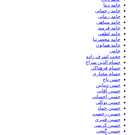
حامد دنتا
حامد رحمانی
حامد زمانی
حامد سیاهی
حامد فرمند
حامد لطفی
حامد محضرنیا
حامد همایون
حامی
حجت اشرف زاده
حسام الدین سراج
حسام فرهناکی
حسام مختاری
حسن تاج
حسن دنیابین
حسین آقایی
حسین احسانی
حسین توکلی
حسین حماد
حسین رخصت
حسین قنبری
حسین کریمی
حسین گنجی