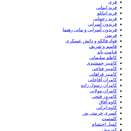
فری
فرید ایمانی
فرید اینانلو
فرید رحمانی
فریدون آسرایی
فریدون آسرایی و مانی رهنما
فریمن
فواد فالکو و دانش عسکری
قاسم و شریف
قیامت باند
کاظم سلیمانی
کامبیز جمشیدی
کامبیز فتاحی
کامبیز فراهانی
کامران آقاخانی
کامران رسول زاده
کامران مولایی
کامروز فتحی
کاوه آفاق
کاوه ایرانی
کسری حرمتی پور
کلمست
کمیل احتشام
کوروش