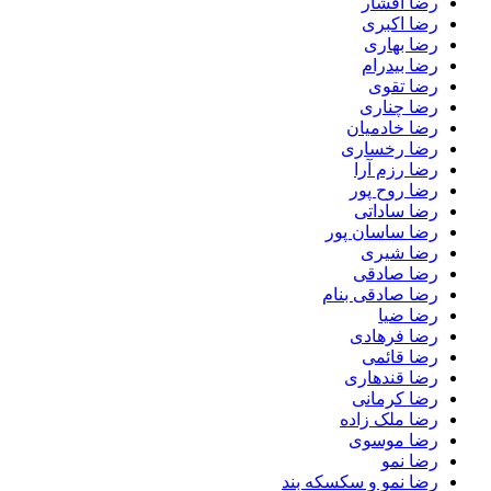
رضا افشار
رضا اکبری
رضا بهاری
رضا بیدرام
رضا تقوی
رضا چناری
رضا خادمیان
رضا رخساری
رضا رزم آرا
رضا روح پور
رضا ساداتی
رضا ساسان پور
رضا شیری
رضا صادقی
رضا صادقی بنام
رضا ضیا
رضا فرهادی
رضا قائمی
رضا قندهاری
رضا کرمانی
رضا ملک زاده
رضا موسوی
رضا نمو
رضا نمو و سکسکه بند