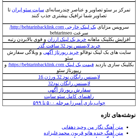
تمرکز بر سئو تصاویر و عناصر چندرسانه‌ای
سایت سئو ایران
تا
تصاویر شما ترافیک بیشتری جذب کنند
سرویس مزایای
بک لینک خارجی http://behtarinbacklink.com/
سرعت behtarinseo
افزایش بکلینک ماهانه
خرید بک لینک ارزان
و قوی بالابردن رتبه
خرید لایسنس نود 32 سافت گذر
سایت های بک لینک نوفالو
خرید رپورتاژ آگهی
و وبلاگی سفارش
سئو
بکلینک سازی بازدید
قیمت بک لینک https://behtarinbacklink.com/
و
ریپورتاژ سئو
لایسنس رایگان نود 32 ورژن 16
لایسنس رایگان نود32
سفارش رپورتاژ آگهی
راهنمای کامل سئو سایت
جواب بازی آمیرزا مرحله ۵۰۰ تا ۵۹۹
نوشته‌های تازه
متن آهنگ نگار من وحید دهقانی
متن آهنگ خنده هاتو قربون محمدعلیزاده