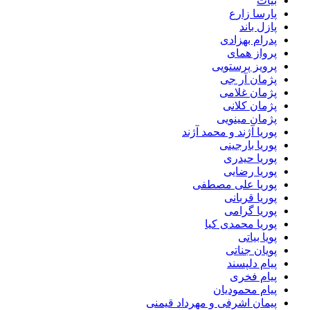
بیات
پارسا زارع
پازل باند
پدرام بهزادی
پرواز همای
پرویز پرستویی
پژمان آر جی
پژمان غلامی
پژمان کلانی
پژمان مینویی
پوریا آژند و محمد آژند
پوریا بارجینی
پوریا حیدری
پوریا رضایی
پوریا علی مصطفی
پوریا قربانی
پوریا گرامی
پوریا محمدی کیا
پویا بیاتی
پویان جناتی
پیام دلپسند
پیام فخری
پیام محمودیان
پیمان اشرفی و مهرداد قیمنی