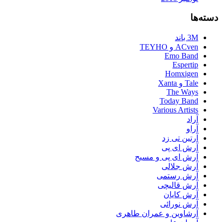
دسته‌ها
3M باند
ACven و TEYHO
Emo Band
Espertip
Homxigen
Tale و Xanta
The Ways
Today Band
Various Artists
آراد
آراو
آرتین تی زد
آرش ای پی
آرش ای پی و مسیح
آرش جلالی
آرش رستمی
آرش قالیچی
آرش کایان
آرش نورائی
آرشاوین و عمران طاهری