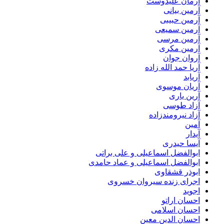
آرمان علیدوست
آرمین بیانی
آرمین حبیبی
آرمین سمیعی
آرمین مرسی
آرمین مکری
آروان جوان
آریا حمد الله زاده
آریابد
آریان موسوی
آرین یاری
آزاد طوسی
آزاد نیرومندزاده
آمین
آیدار
آیسا حیدری
ابوالفضل اسماعیلی و علی براتی
ابوالفضل اسماعیلی و عماد حامدی
ابوذر قشقاوی
اجرای زنده سیروان خسروی
اجوید
احسان اراتو
احسان اسلامی
احسان الدین معین