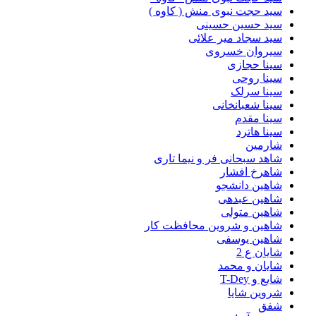
سید حجت نبوی منش ( کاوه )
سید حسین حسینى
سید سجاد میر علائی
سیروان خسروی
سینا حجازی
سینا روحی
سینا سرلک
سینا شعبانخانی
سینا مقدم
سینا هاترد
شارمین
شاهد سبحانی فر و نیما تاری
شاهرخ افشار
شاهین دانشجو
شاهین عبدهی
شاهین متولی
شاهین و شروین محافظت کار
شاهین یوسفی
شایان ع 2
شایان و محمد
شایع و T-Dey
شروین شایا
شفق