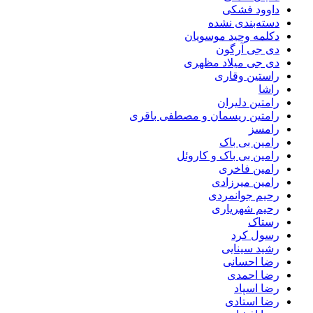
داوود فشکی
دسته‌بندی نشده
دکلمه وحید موسویان
دی جی آرگون
دی جی میلاد مظهری
راستین وقاری
راشا
رامتین دلیران
رامتین ریسمان و مصطفی باقری
رامسز
رامین بی باک
رامین بی باک و کاروئل
رامین فاخری
رامین میرزادی
رحیم جوانمردی
رحیم شهریاری
رستاک
رسول کرد
رشید سینایی
رضا احسانی
رضا احمدی
رضا اسپاد
رضا استادی