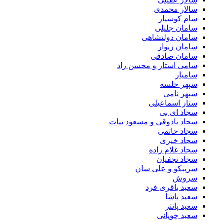
سالار محمدی
سام کوشیار
سامان جلیلی
سامان دولتشاهی
سامان زیوار
سامان صادقی
سامی استار و محسن راد
سامیار
سپهر خلسه
سپهر نامی
ستار اسماعیلی
سجاد ای بی
سجاد باذوقی و مسعود بیات
سجاد حاتمی
سجاد خیری
سجاد غلام زاده
سجاد نجفیان
سرپیکو و علی سان
سروش
سعید باقری فرد
سعید پاشا
سعید پانتر
سعید چوپانی