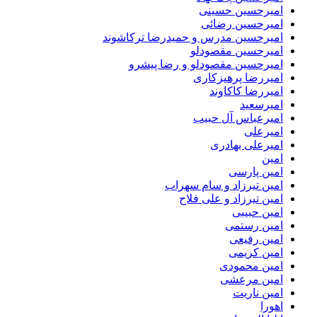
امیرحسین حسینی
امیرحسین رضائی
امیرحسین مدرس و حمیدرضا ترکاشوند
امیرحسین مقصودلو
امیرحسین مقصودلو و رضا پیشرو
امیررضا پرهیزکاری
امیررضا کاکاوند
امیرسعید
امیرعباس آل حبیب
امیرعلی
امیرعلی بهادری
امین
امین پارسی
امین تیرزاد و سام سهراب
امین تیرزاد و علی فلاح
امین حبیبی
امین رستمی
امین رفیعی
امین کریمی
امین محمودی
امین مرعشی
امین ناریت
اهورا