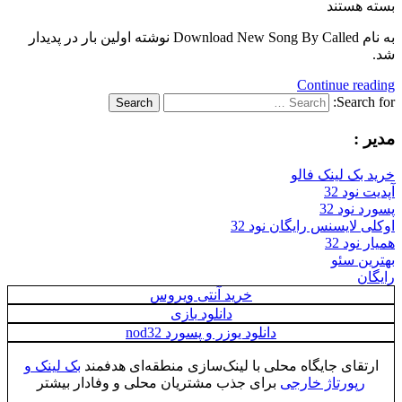
بسته هستند
به نام Download New Song By Called نوشته اولین بار در پدیدار
شد.
Continue reading
Search for:
Search
مدیر :
خرید بک لینک فالو
آپدیت نود 32
پسورد نود 32
اوکلی لایسنس رایگان نود 32
همیار نود 32
بهترین سئو
رایگان
خرید آنتی ویروس
دانلود بازی
دانلود یوزر و پسورد nod32
ارتقای جایگاه محلی با لینک‌سازی منطقه‌ای هدفمند
بک لینک و
رپورتاژ خارجی
برای جذب مشتریان محلی و وفادار بیشتر