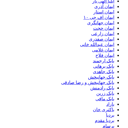
ایلیا الهی یار
ایمان آذری
ایمان استار
ایمان اف جی ۱۰
ایمان جهانگری
ایمان حجت
ایمان زارعی
ایمان صفدری
ایمان عبدالله خانی
ایمان غلامی
ایمان فلاح
بابک ارجمند
بابک برهانی
بابک جاهدی
بابک جهانبخش
بابک جهانبخش و رضا صادقی
بابک رادمنش
بابک زرین
بابک مافی
باراد
باکتری خان
بردیا
بردیا مقدم
برسام