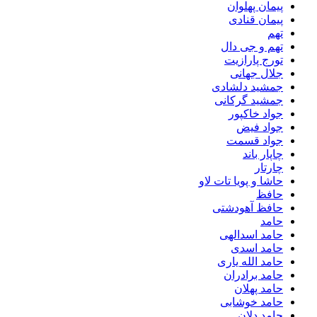
پیمان پهلوان
پیمان قنادی
تهم
تهم و جی دال
تورج پارازیت
جلال جهانی
جمشید دلشادی
جمشید گرکانی
جواد خاکپور
جواد فیض
جواد قسمت
چاپار باند
چارتار
حاشا و پویا تات لاو
حافظ
حافظ آهودشتی
حامد
حامد اسدالهی
حامد اسدی
حامد الله یاری
حامد برادران
حامد پهلان
حامد خوشابی
حامد دلان