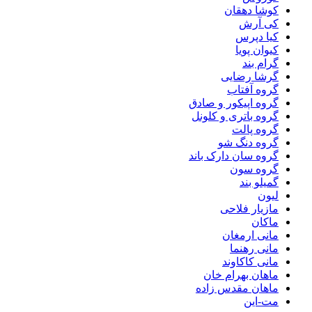
کوشا دهقان
کی آرش
کیا دپرس
کیوان پویا
گرام بند
گرشا رضایی
گروه آفتاب
گروه اپیکور و صادق
گروه باتری و کلونل
گروه پالت
گروه دنگ شو
گروه سان دارک باند
گروه سون
گمیلو بند
لیون
مازیار فلاحی
ماکان
مانی ارمغان
مانی رهنما
مانی کاکاوند
ماهان بهرام خان
ماهان مقدس زاده
مت-این