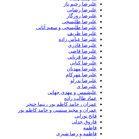
علیرضا رحیم ناز
علیرضا رضایی
علیرضا روزگار
علیرضا طلیسچی
علیرضا طلیسچی و سعید آتانی
علیرضا ظریف
علیرضا عباس زاده
علیرضا قادری
علیرضا قاضی
علیرضا قربانی
علیرضا کیایی
علیرضا مهدیان
علیرضا مهرکام
علیرضا ندرلو
علیرضا ی
علیشمس و مهدی جهانی
عماد طالب زاده
عمران ، حامد کاظم پور ، نیما حنجر
عمران و مجید سنسی و حامد کاظم پور
فاتح نورایی
فاروق جدلی
فاطمه
فاطمه و رضا شیری