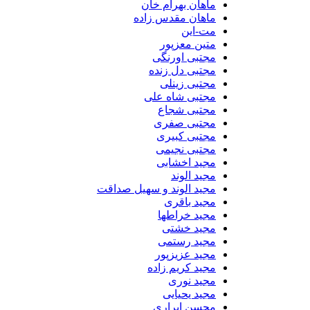
ماهان بهرام خان
ماهان مقدس زاده
مت-این
متین معزپور
مجتبی اورنگی
مجتبی دل زنده
مجتبی زینلی
مجتبی شاه علی
مجتبی شجاع
مجتبی صفری
مجتبی کبیری
مجتبی نجیمی
مجید اخشابی
مجید الوند‎
مجید الوند و سهیل صداقت
مجید باقری
مجید خراطها
مجید خشتی
مجید رستمی
مجید عزیزپور
مجید کریم زاده
مجید نوری
مجید یحیایی
محسن ابراری