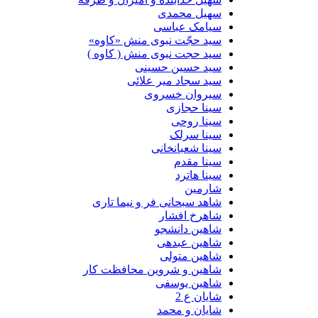
سهیل محمدی
سیامک عباسی
سید حجّت نبوی منش «کاوه»
سید حجت نبوی منش ( کاوه )
سید حسین حسینى
سید سجاد میر علائی
سیروان خسروی
سینا حجازی
سینا روحی
سینا سرلک
سینا شعبانخانی
سینا مقدم
سینا هاترد
شارمین
شاهد سبحانی فر و نیما تاری
شاهرخ افشار
شاهین دانشجو
شاهین عبدهی
شاهین متولی
شاهین و شروین محافظت کار
شاهین یوسفی
شایان ع 2
شایان و محمد