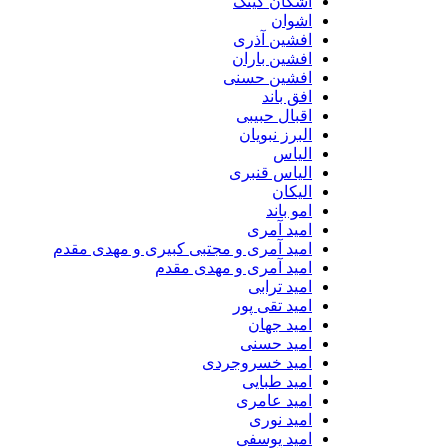
اشکان کینگ
اشوان
افشین آذری
افشین باران
افشین حسنی
افق باند
اقبال حبیبی
البرز نبویان
الیاس
الیاس قنبرى
الیکان
امو باند
امید آمری
امید آمری و مجتبی کبیری و مهدى مقدم
امید آمری و مهدی مقدم
امید ترابی
امید تقی پور
امید جهان
امید حسنی
امید خسروجردی
امید طبایی
امید عامری
امید نوری
امید یوسفی