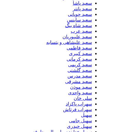
سعید پاشا
سعید پانتر
سعید چوپانی
سعید ساینس
سعید شاه بیگ
سعید عرب
سعید علیپوریان
سعید علیشاهی و بتسابه
سعید فاطمی
سعید کبیری
سعید کرمانی
سعید کریمی
سعید گلشنی
سعید مدرس
سعید مشرقی
سعید موذن
سعید واحدی
سلی خان
سهراب پاکزاد
سهراب فرتاش
سهیل
سهیل جامی
سهیل حیدری
سهیل خدابنده و امیرال و طرفه