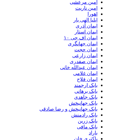
امین مرعشی
امین ناریت
اهورا
ایلیا الهی یار
ایمان آذری
ایمان استار
ایمان اف جی ۱۰
ایمان جهانگری
ایمان حجت
ایمان زارعی
ایمان صفدری
ایمان عبدالله خانی
ایمان غلامی
ایمان فلاح
بابک ارجمند
بابک برهانی
بابک جاهدی
بابک جهانبخش
بابک جهانبخش و رضا صادقی
بابک رادمنش
بابک زرین
بابک مافی
باراد
باکتری خان