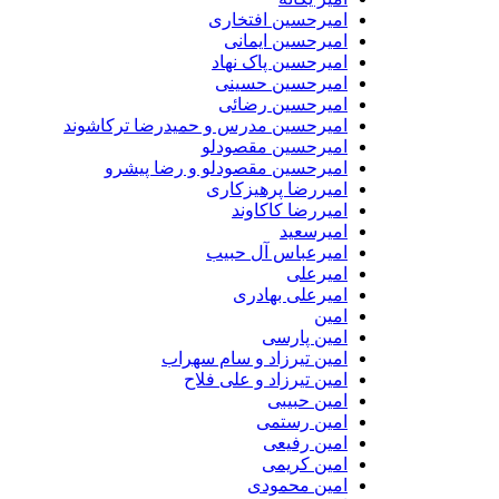
امیرحسین افتخاری
امیرحسین ایمانی
امیرحسین پاک نهاد
امیرحسین حسینی
امیرحسین رضائی
امیرحسین مدرس و حمیدرضا ترکاشوند
امیرحسین مقصودلو
امیرحسین مقصودلو و رضا پیشرو
امیررضا پرهیزکاری
امیررضا کاکاوند
امیرسعید
امیرعباس آل حبیب
امیرعلی
امیرعلی بهادری
امین
امین پارسی
امین تیرزاد و سام سهراب
امین تیرزاد و علی فلاح
امین حبیبی
امین رستمی
امین رفیعی
امین کریمی
امین محمودی