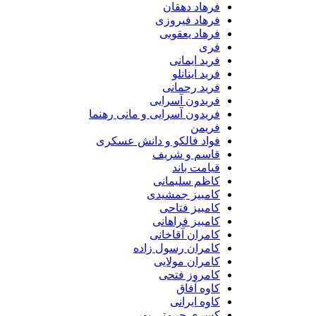
فرهاد دهقان
فرهاد فیروزی
فرهاد یعقوبی
فری
فرید ایمانی
فرید اینانلو
فرید رحمانی
فریدون آسرایی
فریدون آسرایی و مانی رهنما
فریمن
فواد فالکو و دانش عسکری
قاسم و شریف
قیامت باند
کاظم سلیمانی
کامبیز جمشیدی
کامبیز فتاحی
کامبیز فراهانی
کامران آقاخانی
کامران رسول زاده
کامران مولایی
کامروز فتحی
کاوه آفاق
کاوه ایرانی
کسری حرمتی پور