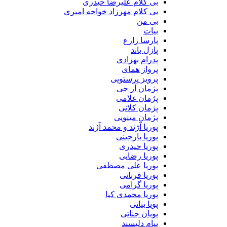
بی کلام علیرضا حیدری
بی کلام مهرزاد خواجه امیری
بی من
بیات
پارسا زارع
پازل باند
پدرام بهزادی
پرواز همای
پرویز پرستویی
پژمان آر جی
پژمان غلامی
پژمان کلانی
پژمان مینویی
پوریا آژند و محمد آژند
پوریا بارجینی
پوریا حیدری
پوریا رضایی
پوریا علی مصطفی
پوریا قربانی
پوریا گرامی
پوریا محمدی کیا
پویا بیاتی
پویان جناتی
پیام دلپسند