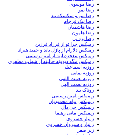
رضا موسوی
رضا نمو
رضا نمو و سکسکه بند
رضا نیک فرجام
رضا هاشمیان
رضا هامون
رضا یزدانی
رمیکس چرا تو از فرزاد فرزین
رمیکس دلارام از پازل باند و حمید هیراد
رمیکس معجزه اینه از امین رستمی
رمیکس مگه دیوونه حالیته از شهاب مظفری
روزبه اسماعیلی
روزبه بمانی
روزبه نعمت اللهی
روزبه نعمت الهی
روناک بند
ریمیکس امین رستمی
ریمیکس پیام محمودیان
ریمیکس جی دال
ریمیکس مانی رهنما
زانیار خسروی
زانیار و سیروان خسروی
زیر صفر