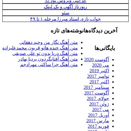
کد آنتی ویروس نود 32
رپورتاژ آگهی و بک لینک
سئو
جواب بازی استاد میرزا مرحله ۱ تا ۴۹
آخرین دیدگاه‌ها
نوشته‌های تازه
متن آهنگ نگار من وحید دهقانی
بایگانی‌ها
متن آهنگ خنده هاتو قربون محمدعلیزاده
متن آهنگ دریا بدون تو علی صدیقی
متن آهنگ آفتابگردون بردیا بهادر
آگوست 2020
متن آهنگ چرا ساکتی مهرادجم
می 2020
اکتبر 2019
نوامبر 2017
اکتبر 2017
سپتامبر 2017
آگوست 2017
جولای 2017
ژوئن 2017
می 2017
آوریل 2017
مارس 2017
فوریه 2017