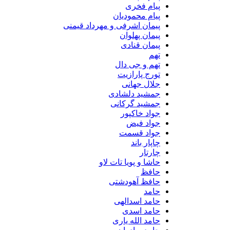
پیام فخری
پیام محمودیان
پیمان اشرفی و مهرداد قیمنی
پیمان پهلوان
پیمان قنادی
تهم
تهم و جی دال
تورج پارازیت
جلال جهانی
جمشید دلشادی
جمشید گرکانی
جواد خاکپور
جواد فیض
جواد قسمت
چاپار باند
چارتار
حاشا و پویا تات لاو
حافظ
حافظ آهودشتی
حامد
حامد اسدالهی
حامد اسدی
حامد الله یاری