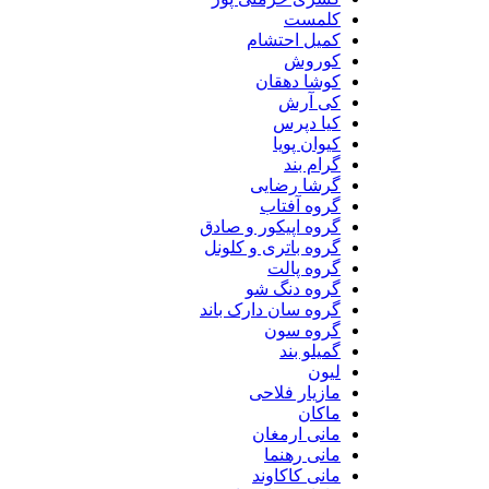
کلمست
کمیل احتشام
کوروش
کوشا دهقان
کی آرش
کیا دپرس
کیوان پویا
گرام بند
گرشا رضایی
گروه آفتاب
گروه اپیکور و صادق
گروه باتری و کلونل
گروه پالت
گروه دنگ شو
گروه سان دارک باند
گروه سون
گمیلو بند
لیون
مازیار فلاحی
ماکان
مانی ارمغان
مانی رهنما
مانی کاکاوند