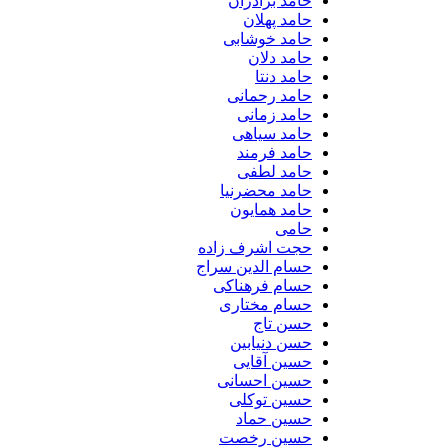
حامد برادران
حامد پهلان
حامد خوشابی
حامد دلان
حامد دنتا
حامد رحمانی
حامد زمانی
حامد سیاهی
حامد فرمند
حامد لطفی
حامد محضرنیا
حامد همایون
حامی
حجت اشرف زاده
حسام الدین سراج
حسام فرهناکی
حسام مختاری
حسن تاج
حسن دنیابین
حسین آقایی
حسین احسانی
حسین توکلی
حسین حماد
حسین رخصت