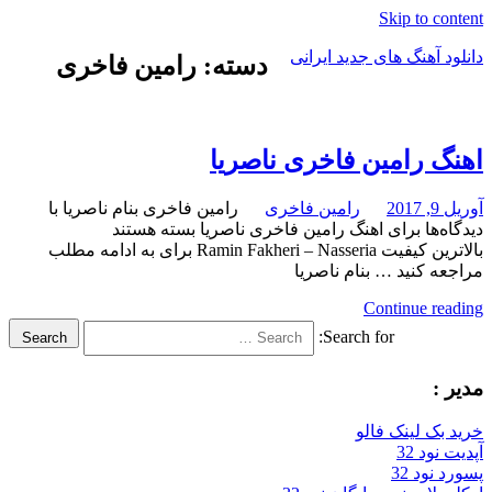
Skip to content
دانلود آهنگ های جدید ایرانی
دسته: رامین فاخری
دانلود
فول
آلبوم
اهنگ رامین فاخری ناصریا
موزیک
آوریل 9, 2017
رامین فاخری
رامین فاخری بنام ناصریا با
دیدگاه‌ها
برای اهنگ رامین فاخری ناصریا
بسته هستند
بالاترین کیفیت Ramin Fakheri – Nasseria برای به ادامه مطلب
مراجعه کنید … بنام ناصریا
Continue reading
Search for:
Search
مدیر :
خرید بک لینک فالو
آپدیت نود 32
پسورد نود 32