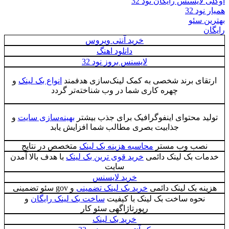
اوکلی لایسنس رایگان نود 32
همیار نود 32
بهترین سئو
رایگان
خرید آنتی ویروس
دانلود اهنگ
لایسنس بروز نود 32
ارتقای برند شخصی به کمک لینک‌سازی هدفمند
انواع بک لینک
و
چهره کاری شما در وب شناخته‌تر گردد
تولید محتوای اینفوگرافیک برای جذب بیشتر
بهینه‌سازی سایت
و
جذابیت بصری مطالب شما افزایش یابد
نصب وب مستر
محاسبه هزینه بک لینک
متخصص در نتایج
خدمات بک لینک دائمی
خرید قوی ترین بک لینک
با هدف بالا آمدن
سایت
خرید لایسنس
هزینه بک لینک دائمی
خرید بک لینک تضمینی
و gov سئو تضمینی
نحوه ساخت بک لینک با کیفیت
ساخت بک لینک رایگان
و
رپورتاژاگهی سئو کار
خرید بک لینک