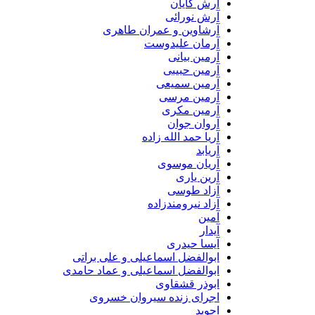
آرش کایان
آرش نورائی
آرشاوین و عمران طاهری
آرمان علیدوست
آرمین بیانی
آرمین حبیبی
آرمین سمیعی
آرمین مرسی
آرمین مکری
آروان جوان
آریا حمد الله زاده
آریابد
آریان موسوی
آرین یاری
آزاد طوسی
آزاد نیرومندزاده
آمین
آیدار
آیسا حیدری
ابوالفضل اسماعیلی و علی براتی
ابوالفضل اسماعیلی و عماد حامدی
ابوذر قشقاوی
اجرای زنده سیروان خسروی
اجوید