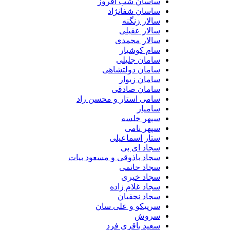
ساسان شب افروز
ساسان شفانژاد
سالار زنگنه
سالار عقیلی
سالار محمدی
سام کوشیار
سامان جلیلی
سامان دولتشاهی
سامان زیوار
سامان صادقی
سامی استار و محسن راد
سامیار
سپهر خلسه
سپهر نامی
ستار اسماعیلی
سجاد ای بی
سجاد باذوقی و مسعود بیات
سجاد حاتمی
سجاد خیری
سجاد غلام زاده
سجاد نجفیان
سرپیکو و علی سان
سروش
سعید باقری فرد