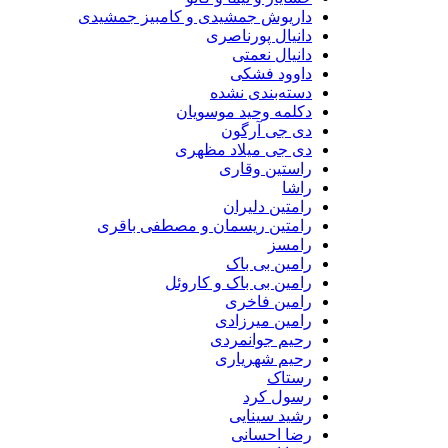
داریوش جمشیدی و کامبیز جمشیدی
دانیال پورناصری
دانیال نعمتی
داوود فشکی
دسته‌بندی نشده
دکلمه وحید موسویان
دی جی آرگون
دی جی میلاد مظهری
راستین وقاری
راشا
رامتین دلیران
رامتین ریسمان و مصطفی باقری
رامسز
رامین بی باک
رامین بی باک و کاروئل
رامین فاخری
رامین میرزادی
رحیم جوانمردی
رحیم شهریاری
رستاک
رسول کرد
رشید سینایی
رضا احسانی