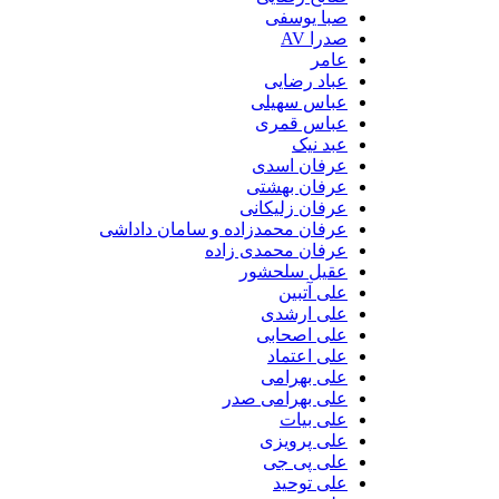
صبا یوسفی
صدرا AV
عامر
عباد رضایی
عباس سهیلی
عباس قمری
عبد نیک
عرفان اسدی
عرفان بهشتی
عرفان زلیکانی
عرفان محمدزاده و سامان داداشی
عرفان محمدی زاده
عقیل سلحشور
علی آتبین
علی ارشدی
علی اصحابی
علی اعتماد
علی بهرامی
علی بهرامی صدر
علی بیات
علی پرویزی
علی پی جی
علی توحید