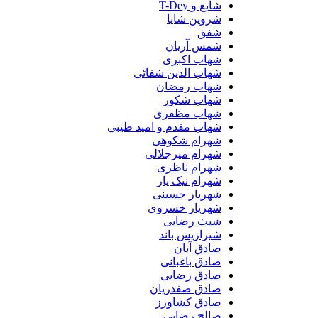
شایع و T-Dey
شروین شایا
شفق
شمس آریان
شهاب اکبری
شهاب الدین شفائی
شهاب رمضان
شهاب شکور
شهاب مظفری
شهاب مقدم و امید طیبی
شهرام شکوهی
شهرام میرجلالی
شهرام ناظری
شهرام نیک یار
شهریار حسینی
شهریار خسروی
شیث رضایی
شیرازیس باند
صادق آبان
صادق باغبانی
صادق رضایی
صادق صفدریان
صادق کشاورز
صالح رضایی