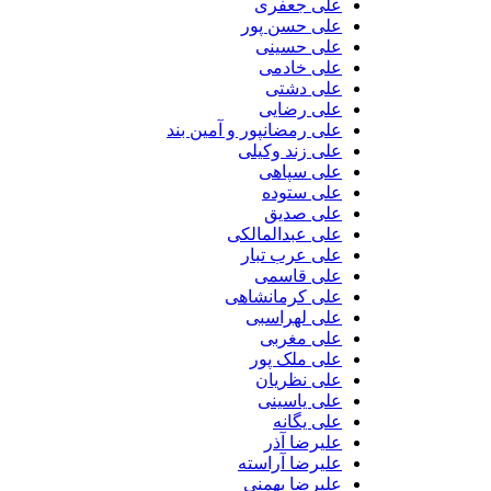
علی جعفری
علی حسن پور
علی حسینی
علی خادمی
علی دشتی
علی رضایی
علی رمضانپور و آمین بند
علی زند وکیلی
علی سپاهی
علی ستوده
علی صدیق
علی عبدالمالکی
علی عرب تبار
علی قاسمی
علی کرمانشاهی
علی لهراسبی
علی مغربی
علی ملک پور
علی نظریان
علی یاسینی
علی یگانه
علیرضا آذر
علیرضا آراسته
علیرضا بهمنی