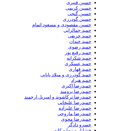
حسین قنبری
حسین کریمی
حسین گنجی
حسین گودرزی
حسین مقصودی و مسعود اتمام
حمید جمالزایی
حمید حریفی
حمید خندان
حمید رضوی
حمید رفیع پور
حمید شکرانه
حمید عسکری
حمید قهاری
حمید گودرزی و میلاد بابایی
حمید هیراد
حمیدرضا اکبری
حمیدرضا برومند
حمیدرضا ترکاشوند و امیریل ارجمند
حمیدرضا علیخانی
حمیدرضا علیزاده
حمیدرضا مازوچی
حمیدرضا محوی
خسرو دادگر
خشایار و نیما و کانو