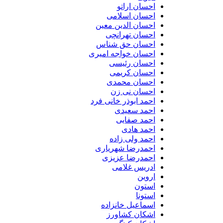
احسان اراتو
احسان اسلامی
احسان الدین معین
احسان تهرانچی
احسان حق شناس
احسان خواجه امیری
احسان رئیسی
احسان کریمی
احسان محمدی
احسان نی زن
احمد ابوذر خانی فرد
احمد سعیدی
احمد صفایی
احمد هادی
احمد ولی زاده
احمدرضا شهریاری
احمدرضا عزیزی
ادریس غلامی
اروین
استون
استونا
اسماعیل خانزاده
اشکان کشاورز