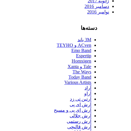
ژانویه 2017
دسامبر 2016
نوامبر 2016
دسته‌ها
3M باند
ACven و TEYHO
Emo Band
Espertip
Homxigen
Tale و Xanta
The Ways
Today Band
Various Artists
آراد
آراو
آرتین تی زد
آرش ای پی
آرش ای پی و مسیح
آرش جلالی
آرش رستمی
آرش قالیچی