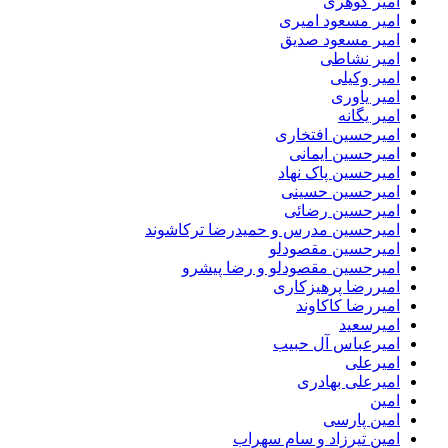
امیر گوهری
امیر مسعود امیری
امیر مسعود صدیق
امیر نشاطی
امیر وکیلی
امیر یاوری
امیر یگانه
امیرحسین افتخاری
امیرحسین ایمانی
امیرحسین پاک نهاد
امیرحسین حسینی
امیرحسین رضائی
امیرحسین مدرس و حمیدرضا ترکاشوند
امیرحسین مقصودلو
امیرحسین مقصودلو و رضا پیشرو
امیررضا پرهیزکاری
امیررضا کاکاوند
امیرسعید
امیرعباس آل حبیب
امیرعلی
امیرعلی بهادری
امین
امین پارسی
امین تیرزاد و سام سهراب