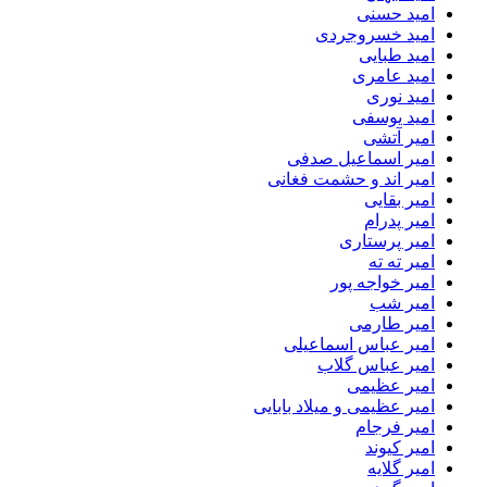
امید حسنی
امید خسروجردی
امید طبایی
امید عامری
امید نوری
امید یوسفی
امیر آتشی
امیر اسماعیل صدفی
امیر اند و حشمت فغانی
امیر بقایی
امیر پدرام
امیر پرستاری
امیر ته ته
امیر خواجه پور
امیر شب
امیر طارمی
امیر عباس اسماعیلی
امیر عباس گلاب
امیر عظیمی
امیر عظیمی و میلاد بابایی
امیر فرجام
امیر کیوند
امیر گلایه