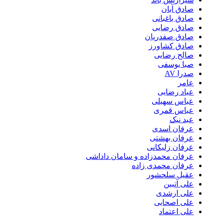
صادق آبان
صادق باغبانی
صادق رضایی
صادق صفدریان
صادق کشاورز
صالح رضایی
صبا یوسفی
صدرا AV
عامر
عباد رضایی
عباس سهیلی
عباس قمری
عبد نیک
عرفان اسدی
عرفان بهشتی
عرفان زلیکانی
عرفان محمدزاده و سامان داداشی
عرفان محمدی زاده
عقیل سلحشور
علی آتبین
علی ارشدی
علی اصحابی
علی اعتماد