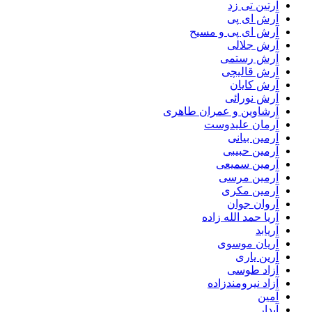
آرتین تی زد
آرش ای پی
آرش ای پی و مسیح
آرش جلالی
آرش رستمی
آرش قالیچی
آرش کایان
آرش نورائی
آرشاوین و عمران طاهری
آرمان علیدوست
آرمین بیانی
آرمین حبیبی
آرمین سمیعی
آرمین مرسی
آرمین مکری
آروان جوان
آریا حمد الله زاده
آریابد
آریان موسوی
آرین یاری
آزاد طوسی
آزاد نیرومندزاده
آمین
آیدار