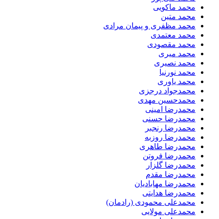
محمد ماکویی
محمد متین
محمد مظفری و پیمان مرادی
محمد معتمدی
محمد مقصودی
محمد میری
محمد نصیری
محمد نورنیا
محمد یاوری
محمدجواد درجزی
محمدحسین مهدی
محمدرضا امینی
محمدرضا حسنی
محمدرضا رنجبر
محمدرضا روزبه
محمدرضا طاهری
محمدرضا فروتن
محمدرضا گلزار
محمدرضا مقدم
محمدرضا مهابادیان
محمدرضا هدایتی
محمدعلی محمودی (رادمان)
محمدعلی مولایی