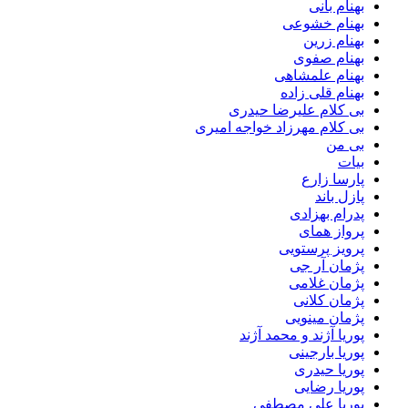
بهنام بانی
بهنام خشوعی
بهنام زرین
بهنام صفوی
بهنام علمشاهی
بهنام قلی زاده
بی کلام علیرضا حیدری
بی کلام مهرزاد خواجه امیری
بی من
بیات
پارسا زارع
پازل باند
پدرام بهزادی
پرواز همای
پرویز پرستویی
پژمان آر جی
پژمان غلامی
پژمان کلانی
پژمان مینویی
پوریا آژند و محمد آژند
پوریا بارجینی
پوریا حیدری
پوریا رضایی
پوریا علی مصطفی