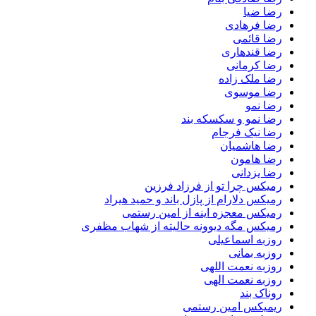
رضا ضیا
رضا فرهادی
رضا قائمی
رضا قندهاری
رضا کرمانی
رضا ملک زاده
رضا موسوی
رضا نمو
رضا نمو و سکسکه بند
رضا نیک فرجام
رضا هاشمیان
رضا هامون
رضا یزدانی
رمیکس چرا تو از فرزاد فرزین
رمیکس دلارام از پازل باند و حمید هیراد
رمیکس معجزه اینه از امین رستمی
رمیکس مگه دیوونه حالیته از شهاب مظفری
روزبه اسماعیلی
روزبه بمانی
روزبه نعمت اللهی
روزبه نعمت الهی
روناک بند
ریمیکس امین رستمی