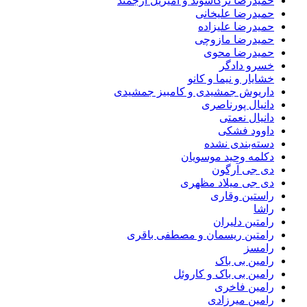
حمیدرضا ترکاشوند و امیریل ارجمند
حمیدرضا علیخانی
حمیدرضا علیزاده
حمیدرضا مازوچی
حمیدرضا محوی
خسرو دادگر
خشایار و نیما و کانو
داریوش جمشیدی و کامبیز جمشیدی
دانیال پورناصری
دانیال نعمتی
داوود فشکی
دسته‌بندی نشده
دکلمه وحید موسویان
دی جی آرگون
دی جی میلاد مظهری
راستین وقاری
راشا
رامتین دلیران
رامتین ریسمان و مصطفی باقری
رامسز
رامین بی باک
رامین بی باک و کاروئل
رامین فاخری
رامین میرزادی