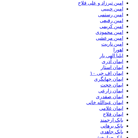
امین تیرزاد و علی فلاح
امین حبیبی
امین رستمی
امین رفیعی
امین کریمی
امین محمودی
امین مرعشی
امین ناریت
اهورا
ایلیا الهی یار
ایمان آذری
ایمان استار
ایمان اف جی ۱۰
ایمان جهانگری
ایمان حجت
ایمان زارعی
ایمان صفدری
ایمان عبدالله خانی
ایمان غلامی
ایمان فلاح
بابک ارجمند
بابک برهانی
بابک جاهدی
بابک جهانبخش