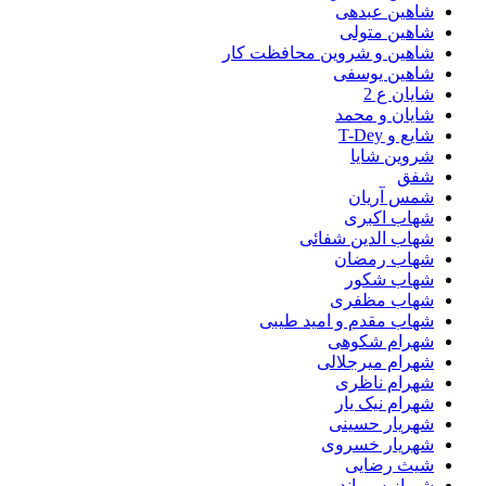
شاهین عبدهی
شاهین متولی
شاهین و شروین محافظت کار
شاهین یوسفی
شایان ع 2
شایان و محمد
شایع و T-Dey
شروین شایا
شفق
شمس آریان
شهاب اکبری
شهاب الدین شفائی
شهاب رمضان
شهاب شکور
شهاب مظفری
شهاب مقدم و امید طیبی
شهرام شکوهی
شهرام میرجلالی
شهرام ناظری
شهرام نیک یار
شهریار حسینی
شهریار خسروی
شیث رضایی
شیرازیس باند