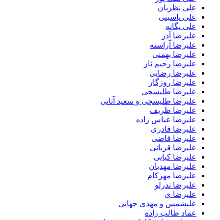
علی نظریان
علی یاسینی
علی یگانه
علیرضا آذر
علیرضا آراسته
علیرضا بهمنی
علیرضا رحیم ناز
علیرضا رضایی
علیرضا روزگار
علیرضا طلیسچی
علیرضا طلیسچی و سعید آتانی
علیرضا ظریف
علیرضا عباس زاده
علیرضا قادری
علیرضا قاضی
علیرضا قربانی
علیرضا کیایی
علیرضا مهدیان
علیرضا مهرکام
علیرضا ندرلو
علیرضا ی
علیشمس و مهدی جهانی
عماد طالب زاده