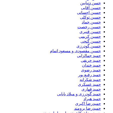
حسن دنیابین
حسین آقایی
حسین احسانی
حسین توکلی
حسین حماد
حسین رخصت
حسین قنبری
حسین کریمی
حسین گنجی
حسین گودرزی
حسین مقصودی و مسعود اتمام
حمید جمالزایی
حمید حریفی
حمید خندان
حمید رضوی
حمید رفیع پور
حمید شکرانه
حمید عسکری
حمید قهاری
حمید گودرزی و میلاد بابایی
حمید هیراد
حمیدرضا اکبری
حمیدرضا برومند