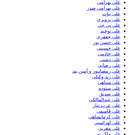
علی بهرامی
علی بهرامی صدر
علی بیات
علی پرویزی
علی پی جی
علی توحید
علی جعفری
علی حسن پور
علی حسینی
علی خادمی
علی دشتی
علی رضایی
علی رمضانپور و آمین بند
علی زند وکیلی
علی سپاهی
علی ستوده
علی صدیق
علی عبدالمالکی
علی عرب تبار
علی قاسمی
علی کرمانشاهی
علی لهراسبی
علی مغربی
علی ملک پور