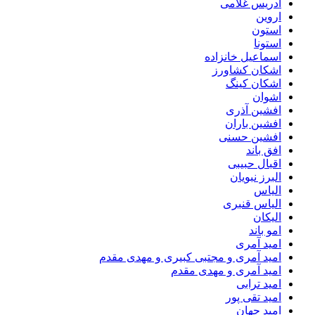
ادریس غلامی
اروین
استون
استونا
اسماعیل خانزاده
اشکان کشاورز
اشکان کینگ
اشوان
افشین آذری
افشین باران
افشین حسنی
افق باند
اقبال حبیبی
البرز نبویان
الیاس
الیاس قنبرى
الیکان
امو باند
امید آمری
امید آمری و مجتبی کبیری و مهدى مقدم
امید آمری و مهدی مقدم
امید ترابی
امید تقی پور
امید جهان