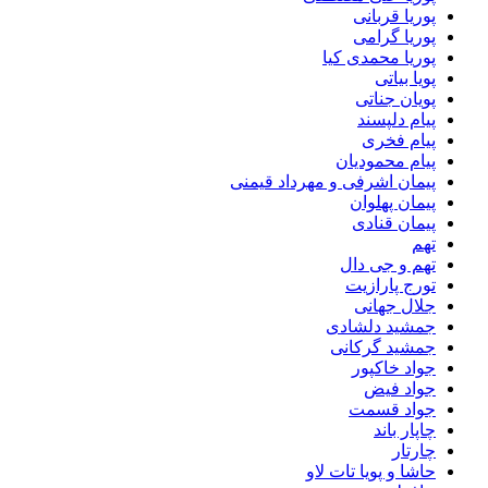
پوریا قربانی
پوریا گرامی
پوریا محمدی کیا
پویا بیاتی
پویان جناتی
پیام دلپسند
پیام فخری
پیام محمودیان
پیمان اشرفی و مهرداد قیمنی
پیمان پهلوان
پیمان قنادی
تهم
تهم و جی دال
تورج پارازیت
جلال جهانی
جمشید دلشادی
جمشید گرکانی
جواد خاکپور
جواد فیض
جواد قسمت
چاپار باند
چارتار
حاشا و پویا تات لاو