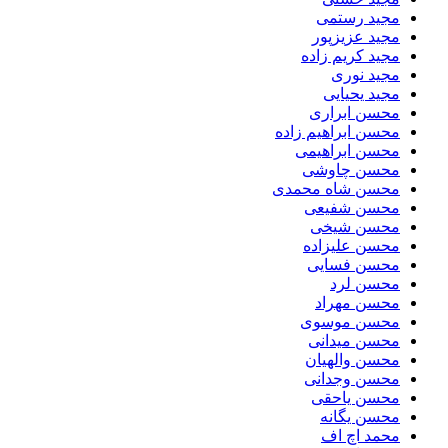
مجید رستمی
مجید عزیزپور
مجید کریم زاده
مجید نوری
مجید یحیایی
محسن ابراری
محسن ابراهیم زاده
محسن ابراهیمی
محسن چاوشی
محسن شاه محمدی
محسن شفیعی
محسن شیخی
محسن علیزاده
محسن فسایی
محسن لرد
محسن مهراد
محسن موسوی
محسن میدانی
محسن والهیان
محسن وجدانی
محسن یاحقی
محسن یگانه
محمد اچ اف