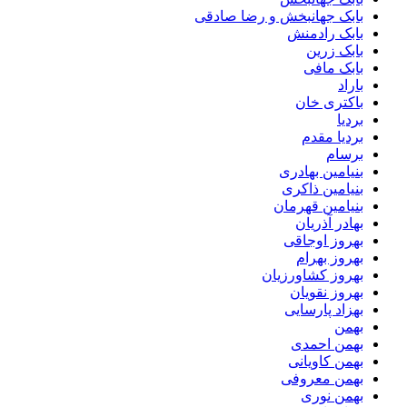
بابک جهانبخش و رضا صادقی
بابک رادمنش
بابک زرین
بابک مافی
باراد
باکتری خان
بردیا
بردیا مقدم
برسام
بنیامین بهادری
بنیامین ذاکری
بنیامین قهرمان
بهادر آذریان
بهروز اوجاقی
بهروز بهرام
بهروز کشاورزیان
بهروز نقویان
بهزاد پارسایی
بهمن
بهمن احمدی
بهمن کاویانی
بهمن معروفی
بهمن نوری