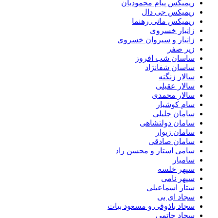
ریمیکس پیام محمودیان
ریمیکس جی دال
ریمیکس مانی رهنما
زانیار خسروی
زانیار و سیروان خسروی
زیر صفر
ساسان شب افروز
ساسان شفانژاد
سالار زنگنه
سالار عقیلی
سالار محمدی
سام کوشیار
سامان جلیلی
سامان دولتشاهی
سامان زیوار
سامان صادقی
سامی استار و محسن راد
سامیار
سپهر خلسه
سپهر نامی
ستار اسماعیلی
سجاد ای بی
سجاد باذوقی و مسعود بیات
سجاد حاتمی