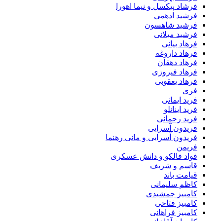
فرشاد پیکسل و نیما اهورا
فرشید ادهمی
فرشید شاهسون
فرشید میلانی
فرهاد بیانی
فرهاد داروغه
فرهاد دهقان
فرهاد فیروزی
فرهاد یعقوبی
فری
فرید ایمانی
فرید اینانلو
فرید رحمانی
فریدون آسرایی
فریدون آسرایی و مانی رهنما
فریمن
فواد فالکو و دانش عسکری
قاسم و شریف
قیامت باند
کاظم سلیمانی
کامبیز جمشیدی
کامبیز فتاحی
کامبیز فراهانی