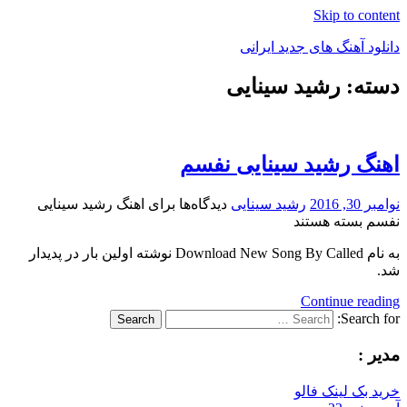
Skip to content
دانلود آهنگ های جدید ایرانی
دسته: رشید سینایی
دانلود
فول
آلبوم
موزیک
اهنگ رشید سینایی نفسم
نوامبر 30, 2016
رشید سینایی
دیدگاه‌ها
برای اهنگ رشید سینایی
نفسم
بسته هستند
به نام Download New Song By Called نوشته اولین بار در پدیدار
شد.
Continue reading
Search for:
Search
مدیر :
خرید بک لینک فالو