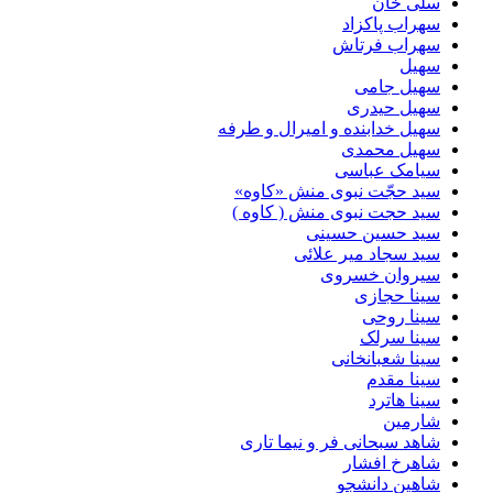
سلی خان
سهراب پاکزاد
سهراب فرتاش
سهیل
سهیل جامی
سهیل حیدری
سهیل خدابنده و امیرال و طرفه
سهیل محمدی
سیامک عباسی
سید حجّت نبوی منش «کاوه»
سید حجت نبوی منش ( کاوه )
سید حسین حسینى
سید سجاد میر علائی
سیروان خسروی
سینا حجازی
سینا روحی
سینا سرلک
سینا شعبانخانی
سینا مقدم
سینا هاترد
شارمین
شاهد سبحانی فر و نیما تاری
شاهرخ افشار
شاهین دانشجو