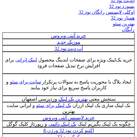
آپدیت نود 32
پسورد نود 32
اوکلی لایسنس رایگان نود 32
همیار نود 32
بهترین سئو
رایگان
خرید آنتی ویروس
موزیک جدید
آپ دیت نود 32
خرید بک‌لینک ویژه برای صفحات لندینگ محصول
لینک ایرانی
برای
افزایش نرخ تبدیل صفحات فرود
ایجاد بلاگ با محوریت پاسخ به سوالات پرتکرار
سایت برای سئو
و
کاربران پاسخ سریع برای نیاز خود بیابند
سنجش معنی
بهترین بک لینک
وردپرسی اصفهان
بک لینک سازی بک لینک ارزان
بک لینک برای سئو
و ایرانی سایت
بهترین
خرید لایسنس آنتی ویروس
چگونه بک لینک بگیریم لینک
بک لینک دائمی
و رپورتاژ کلیک گوگل
اكتيو كردن نود 32 ورژن 8
کرک نود 32