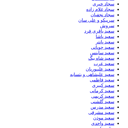
سجاد خیری
سجاد غلام زاده
سجاد نجفیان
سرپیکو و علی سان
سروش
سعید باقری فرد
سعید پاشا
سعید پانتر
سعید چوپانی
سعید ساینس
سعید شاه بیگ
سعید عرب
سعید علیپوریان
سعید علیشاهی و بتسابه
سعید فاطمی
سعید کبیری
سعید کرمانی
سعید کریمی
سعید گلشنی
سعید مدرس
سعید مشرقی
سعید موذن
سعید واحدی