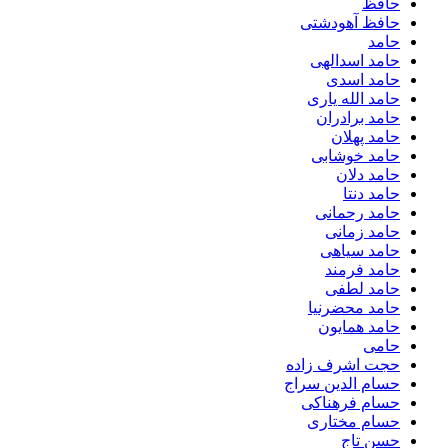
حافظ
حافظ آهودشتی
حامد
حامد اسدالهی
حامد اسدی
حامد الله یاری
حامد برادران
حامد پهلان
حامد خوشابی
حامد دلان
حامد دنتا
حامد رحمانی
حامد زمانی
حامد سیاهی
حامد فرمند
حامد لطفی
حامد محضرنیا
حامد همایون
حامی
حجت اشرف زاده
حسام الدین سراج
حسام فرهناکی
حسام مختاری
حسن تاج