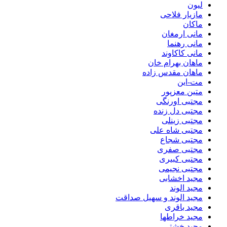
لیون
مازیار فلاحی
ماکان
مانی ارمغان
مانی رهنما
مانی کاکاوند
ماهان بهرام خان
ماهان مقدس زاده
مت-این
متین معزپور
مجتبی اورنگی
مجتبی دل زنده
مجتبی زینلی
مجتبی شاه علی
مجتبی شجاع
مجتبی صفری
مجتبی کبیری
مجتبی نجیمی
مجید اخشابی
مجید الوند‎
مجید الوند و سهیل صداقت
مجید باقری
مجید خراطها
مجید خشتی