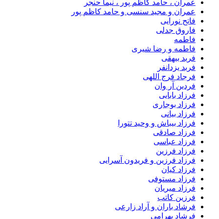
عمران ، حامد کاظم پور ، نیما حنجر
عمران و مجید سنسی و حامد کاظم پور
فاتح نورایی
فاروق جدلی
فاطمه
فاطمه و رضا شیری
فربد بیهقی
فربد یزدانفر
فرجاد فرج اللهی
فردین آر وان
فرزاد بابایی
فرزاد بوجاری
فرزاد بیانی
فرزاد بیباش و وحید تتورا
فرزاد صادقی
فرزاد عباسی
فرزاد فرزین
فرزاد فرزین و فریدون آسرایی
فرزاد کیان
فرزاد مستوفی
فرزاد میریان
فرزین کاتب
فرشاد باران و آراد زارعی
فرشاد بهرامی