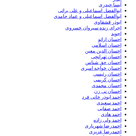
آیسا حیدری
ابوالفضل اسماعیلی و علی براتی
ابوالفضل اسماعیلی و عماد حامدی
ابوذر قشقاوی
اجرای زنده سیروان خسروی
اجوید
احسان اراتو
احسان اسلامی
احسان الدین معین
احسان تهرانچی
احسان حق شناس
احسان خواجه امیری
احسان رئیسی
احسان کریمی
احسان محمدی
احسان نی زن
احمد ابوذر خانی فرد
احمد سعیدی
احمد صفایی
احمد هادی
احمد ولی زاده
احمدرضا شهریاری
احمدرضا عزیزی