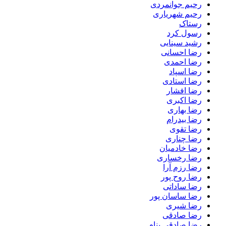
رحیم جوانمردی
رحیم شهریاری
رستاک
رسول کرد
رشید سینایی
رضا احسانی
رضا احمدی
رضا اسپاد
رضا استادی
رضا افشار
رضا اکبری
رضا بهاری
رضا بیدرام
رضا تقوی
رضا چناری
رضا خادمیان
رضا رخساری
رضا رزم آرا
رضا روح پور
رضا ساداتی
رضا ساسان پور
رضا شیری
رضا صادقی
رضا صادقی بنام