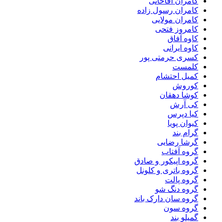
کامران آقاخانی
کامران رسول زاده
کامران مولایی
کامروز فتحی
کاوه آفاق
کاوه ایرانی
کسری حرمتی پور
کلمست
کمیل احتشام
کوروش
کوشا دهقان
کی آرش
کیا دپرس
کیوان پویا
گرام بند
گرشا رضایی
گروه آفتاب
گروه اپیکور و صادق
گروه باتری و کلونل
گروه پالت
گروه دنگ شو
گروه سان دارک باند
گروه سون
گمیلو بند