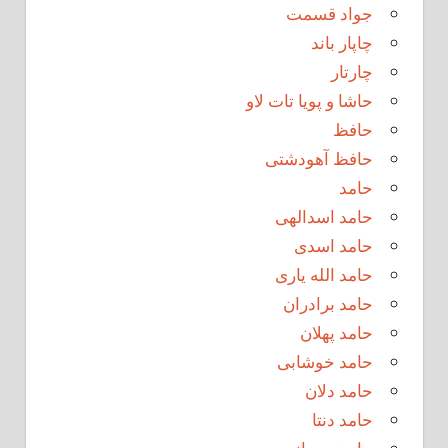
جواد قسمت
چاپار باند
چارتار
حاشا و پویا تات لاو
حافظ
حافظ آهودشتی
حامد
حامد اسدالهی
حامد اسدی
حامد الله یاری
حامد برادران
حامد پهلان
حامد خوشابی
حامد دلان
حامد دنتا