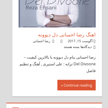
اهنگ رضا احسانی دل دیوونه
آگوست 15, 2017
رضا احسانی
دیدگاه‌ها
برای
بسته هستند
اهنگ
رضا احسانی بنام دل دیوونه با بالاترین کیفیت –
رضا
Del Divoone ترانه : علی استیری , آهنگ و تنظیم
احسانی
دل
فاضل
دیوونه
Continue reading